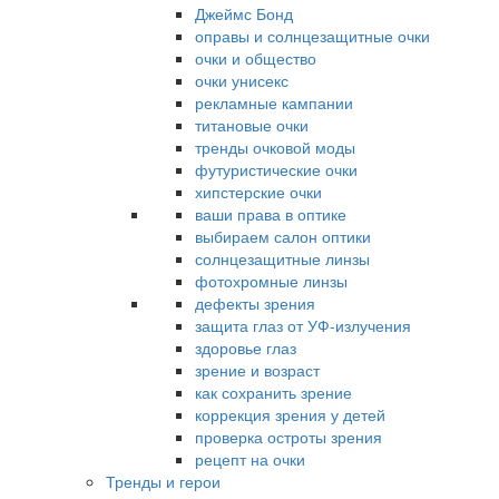
Джеймс Бонд
оправы и солнцезащитные очки
очки и общество
очки унисекс
рекламные кампании
титановые очки
тренды очковой моды
футуристические очки
хипстерские очки
ваши права в оптике
выбираем салон оптики
солнцезащитные линзы
фотохромные линзы
дефекты зрения
защита глаз от УФ-излучения
здоровье глаз
зрение и возраст
как сохранить зрение
коррекция зрения у детей
проверка остроты зрения
рецепт на очки
Тренды и герои