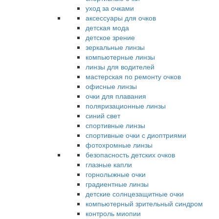
уход за очками
аксессуары для очков
детская мода
детское зрение
зеркальные линзы
компьютерные линзы
линзы для водителей
мастерская по ремонту очков
офисные линзы
очки для плавания
поляризационные линзы
синий свет
спортивные линзы
спортивные очки с диоптриями
фотохромные линзы
безопасность детских очков
глазные капли
горнолыжные очки
градиентные линзы
детские солнцезащитные очки
компьютерный зрительный синдром
контроль миопии