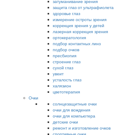
затуманивание зрения
защита глаз от ультрафиолета
здоровье глаз
измерение остроты зрения
коррекция зрения у детей
лазерная коррекция зрения
ортокератология
подбор контактных линз
подбор очков
пресбиопия
строение глаз
сухой глаз
увеит
усталость глаз
халязион
цветотерапия
Очки
солнцезащитные очки
очки для вождения
очки для компьютера
детские очки
ремонт и изготовление очков
спортивные очки