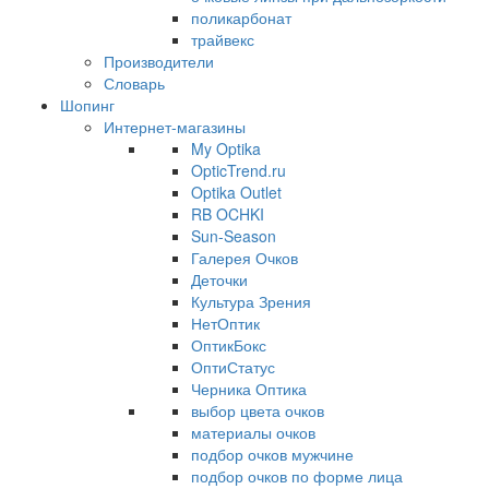
поликарбонат
трайвекс
Производители
Словарь
Шопинг
Интернет-магазины
My Optika
OpticTrend.ru
Optika Outlet
RB OCHKI
Sun-Season
Галерея Очков
Деточки
Культура Зрения
НетОптик
ОптикБокс
ОптиСтатус
Черника Оптика
выбор цвета очков
материалы очков
подбор очков мужчине
подбор очков по форме лица