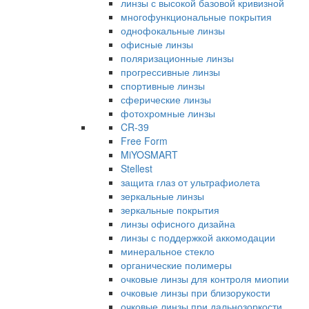
линзы с высокой базовой кривизной
многофункциональные покрытия
однофокальные линзы
офисные линзы
поляризационные линзы
прогрессивные линзы
спортивные линзы
сферические линзы
фотохромные линзы
CR-39
Free Form
MiYOSMART
Stellest
защита глаз от ультрафиолета
зеркальные линзы
зеркальные покрытия
линзы офисного дизайна
линзы с поддержкой аккомодации
минеральное стекло
органические полимеры
очковые линзы для контроля миопии
очковые линзы при близорукости
очковые линзы при дальнозоркости