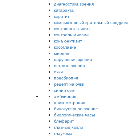
диагностика зрения
катаракта
кератит
компьютерный зрительный синдром
контактные линзы
контроль миопии
конъюнктивит
косоглазие
миопия
нарушения зрения
острота зрения
очки
пресбиопия
рецепт на очки
синий свет
амблиопия
анизометропия
бинокулярное зрение
биологические часы
блефарит
глазные капли
глаукома