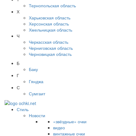
Тернопольская область
Х
Харьковская область
Херсонская область
Хмельницкая область
Ч
Черкасская область
Черниговская область
Черновицкая область
Б
Баку
Г
Гянджа
С
Сумгаит
Стиль
Новости
«звёздные» очки
видео
винтажные очки