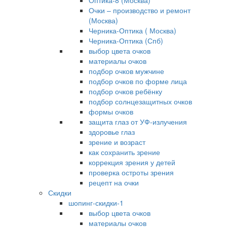
Оптика-8 (Москва)
Очки – производство и ремонт
(Москва)
Черника-Оптика ( Москва)
Черника-Оптика (Спб)
выбор цвета очков
материалы очков
подбор очков мужчине
подбор очков по форме лица
подбор очков ребёнку
подбор солнцезащитных очков
формы очков
защита глаз от УФ-излучения
здоровье глаз
зрение и возраст
как сохранить зрение
коррекция зрения у детей
проверка остроты зрения
рецепт на очки
Скидки
шопинг-скидки-1
выбор цвета очков
материалы очков