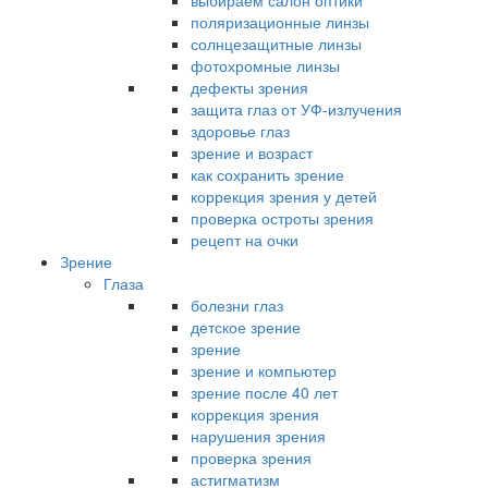
выбираем салон оптики
поляризационные линзы
солнцезащитные линзы
фотохромные линзы
дефекты зрения
защита глаз от УФ-излучения
здоровье глаз
зрение и возраст
как сохранить зрение
коррекция зрения у детей
проверка остроты зрения
рецепт на очки
Зрение
Глаза
болезни глаз
детское зрение
зрение
зрение и компьютер
зрение после 40 лет
коррекция зрения
нарушения зрения
проверка зрения
астигматизм