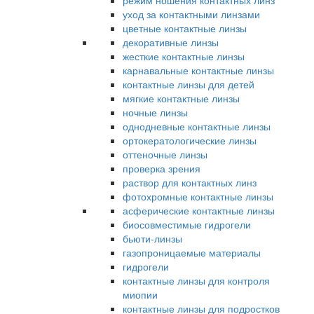
режим ношения контактных линз
уход за контактными линзами
цветные контактные линзы
декоративные линзы
жесткие контактные линзы
карнавальные контактные линзы
контактные линзы для детей
мягкие контактные линзы
ночные линзы
однодневные контактные линзы
ортокератологические линзы
оттеночные линзы
проверка зрения
раствор для контактных линз
фотохромные контактные линзы
асферические контактные линзы
биосовместимые гидрогели
бьюти-линзы
газопроницаемые материалы
гидрогели
контактные линзы для контроля
миопии
контактные линзы для подростков