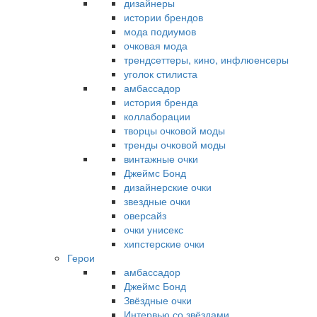
дизайнеры
истории брендов
мода подиумов
очковая мода
трендсеттеры, кино, инфлюенсеры
уголок стилиста
амбассадор
история бренда
коллаборации
творцы очковой моды
тренды очковой моды
винтажные очки
Джеймс Бонд
дизайнерские очки
звездные очки
оверсайз
очки унисекс
хипстерские очки
Герои
амбассадор
Джеймс Бонд
Звёздные очки
Интервью со звёздами