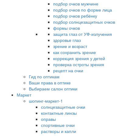
подбор очков мужчине
подбор очков по форме лица
подбор очков ребёнку
подбор солнцезащитных очков
формы очков
защита глаз от УФ-излучения
здоровье глаз
зрение и возраст
как сохранить зрение
коррекция зрения у детей
проверка остроты зрения
рецепт на очки
Гид по оптикам
Ваши права в оптике
Выбираем салон оптики
Маркет
шопинг-маркет-1
солнцезащитные очки
контактные линзы
оправы
спортивные очки
растворы и капли