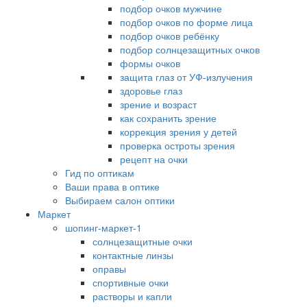
подбор очков мужчине
подбор очков по форме лица
подбор очков ребёнку
подбор солнцезащитных очков
формы очков
защита глаз от УФ-излучения
здоровье глаз
зрение и возраст
как сохранить зрение
коррекция зрения у детей
проверка остроты зрения
рецепт на очки
Гид по оптикам
Ваши права в оптике
Выбираем салон оптики
Маркет
шопинг-маркет-1
солнцезащитные очки
контактные линзы
оправы
спортивные очки
растворы и капли