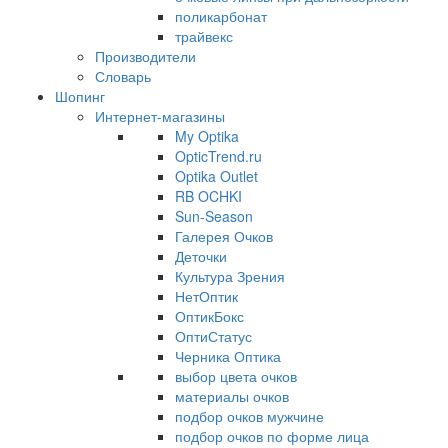
поликарбонат
трайвекс
Производители
Словарь
Шопинг
Интернет-магазины
My Optika
OpticTrend.ru
Optika Outlet
RB OCHKI
Sun-Season
Галерея Очков
Деточки
Культура Зрения
НетОптик
ОптикБокс
ОптиСтатус
Черника Оптика
выбор цвета очков
материалы очков
подбор очков мужчине
подбор очков по форме лица