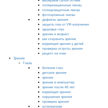
выбираем салон оптики
поляризационные линзы
солнцезащитные линзы
фотохромные линзы
дефекты зрения
защита глаз от УФ-излучения
здоровье глаз
зрение и возраст
как сохранить зрение
коррекция зрения у детей
проверка остроты зрения
рецепт на очки
Зрение
Глаза
болезни глаз
детское зрение
зрение
зрение и компьютер
зрение после 40 лет
коррекция зрения
нарушения зрения
проверка зрения
астигматизм