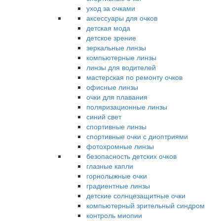
уход за очками
аксессуары для очков
детская мода
детское зрение
зеркальные линзы
компьютерные линзы
линзы для водителей
мастерская по ремонту очков
офисные линзы
очки для плавания
поляризационные линзы
синий свет
спортивные линзы
спортивные очки с диоптриями
фотохромные линзы
безопасность детских очков
глазные капли
горнолыжные очки
градиентные линзы
детские солнцезащитные очки
компьютерный зрительный синдром
контроль миопии