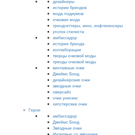
дизайнеры
истории брендов
мода подиумов
очковая мода
трендсеттеры, кино, инфлюенсеры
уголок стилиста
амбассадор
история бренда
коллаборации
творцы очковой моды
тренды очковой моды
винтажные очки
Джеймс Бонд
дизайнерские очки
звездные очки
оверсайз
очки унисекс
хипстерские очки
Герои
амбассадор
Джеймс Бонд
Звёздные очки
Интервью со звёздами