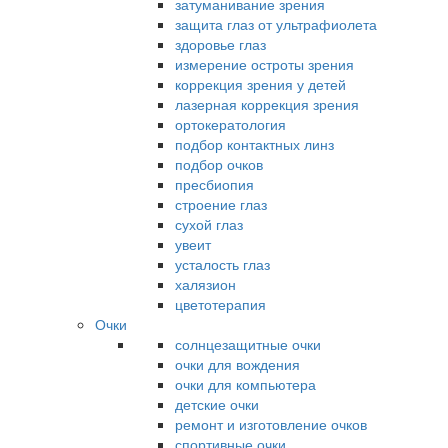
затуманивание зрения
защита глаз от ультрафиолета
здоровье глаз
измерение остроты зрения
коррекция зрения у детей
лазерная коррекция зрения
ортокератология
подбор контактных линз
подбор очков
пресбиопия
строение глаз
сухой глаз
увеит
усталость глаз
халязион
цветотерапия
Очки
солнцезащитные очки
очки для вождения
очки для компьютера
детские очки
ремонт и изготовление очков
спортивные очки