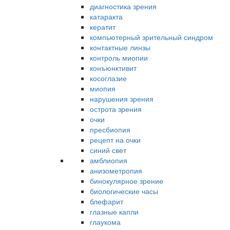
диагностика зрения
катаракта
кератит
компьютерный зрительный синдром
контактные линзы
контроль миопии
конъюнктивит
косоглазие
миопия
нарушения зрения
острота зрения
очки
пресбиопия
рецепт на очки
синий свет
амблиопия
анизометропия
бинокулярное зрение
биологические часы
блефарит
глазные капли
глаукома