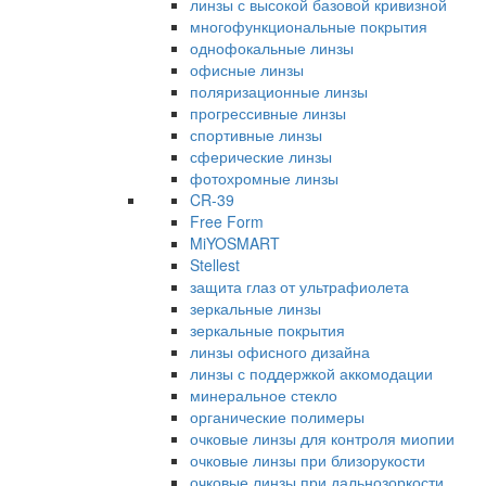
линзы с высокой базовой кривизной
многофункциональные покрытия
однофокальные линзы
офисные линзы
поляризационные линзы
прогрессивные линзы
спортивные линзы
сферические линзы
фотохромные линзы
CR-39
Free Form
MiYOSMART
Stellest
защита глаз от ультрафиолета
зеркальные линзы
зеркальные покрытия
линзы офисного дизайна
линзы с поддержкой аккомодации
минеральное стекло
органические полимеры
очковые линзы для контроля миопии
очковые линзы при близорукости
очковые линзы при дальнозоркости