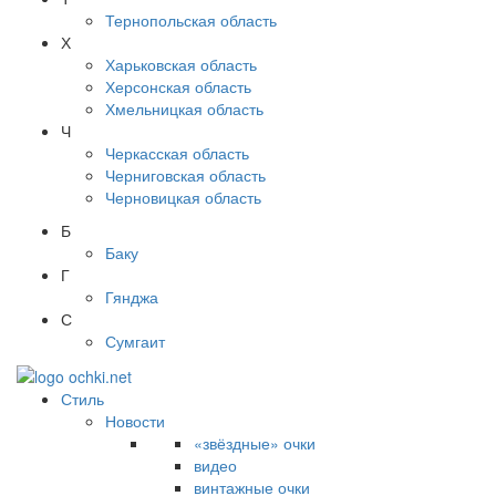
Тернопольская область
Х
Харьковская область
Херсонская область
Хмельницкая область
Ч
Черкасская область
Черниговская область
Черновицкая область
Б
Баку
Г
Гянджа
С
Сумгаит
Стиль
Новости
«звёздные» очки
видео
винтажные очки