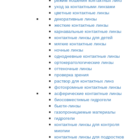
режим ношения контактных линз
уход за контактными линзами
цветные контактные линзы
декоративные линзы
жесткие контактные линзы
карнавальные контактные линзы
контактные линзы для детей
мягкие контактные линзы
ночные линзы
однодневные контактные линзы
ортокератологические линзы
оттеночные линзы
проверка зрения
раствор для контактных линз
фотохромные контактные линзы
асферические контактные линзы
биосовместимые гидрогели
бьюти-линзы
газопроницаемые материалы
гидрогели
контактные линзы для контроля
миопии
контактные линзы для подростков