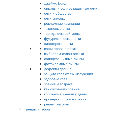
Джеймс Бонд
оправы и солнцезащитные очки
очки и общество
очки унисекс
рекламные кампании
титановые очки
тренды очковой моды
футуристические очки
хипстерские очки
ваши права в оптике
выбираем салон оптики
солнцезащитные линзы
фотохромные линзы
дефекты зрения
защита глаз от УФ-излучения
здоровье глаз
зрение и возраст
как сохранить зрение
коррекция зрения у детей
проверка остроты зрения
рецепт на очки
Тренды и герои