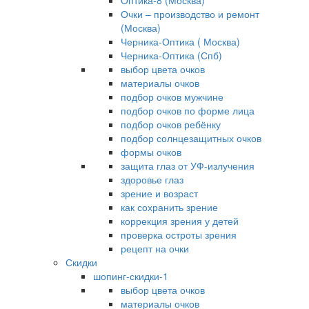
Оптика-8 (Москва)
Очки – производство и ремонт
(Москва)
Черника-Оптика ( Москва)
Черника-Оптика (Спб)
выбор цвета очков
материалы очков
подбор очков мужчине
подбор очков по форме лица
подбор очков ребёнку
подбор солнцезащитных очков
формы очков
защита глаз от УФ-излучения
здоровье глаз
зрение и возраст
как сохранить зрение
коррекция зрения у детей
проверка остроты зрения
рецепт на очки
Скидки
шопинг-скидки-1
выбор цвета очков
материалы очков