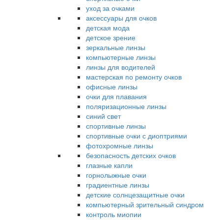
уход за очками
аксессуары для очков
детская мода
детское зрение
зеркальные линзы
компьютерные линзы
линзы для водителей
мастерская по ремонту очков
офисные линзы
очки для плавания
поляризационные линзы
синий свет
спортивные линзы
спортивные очки с диоптриями
фотохромные линзы
безопасность детских очков
глазные капли
горнолыжные очки
градиентные линзы
детские солнцезащитные очки
компьютерный зрительный синдром
контроль миопии