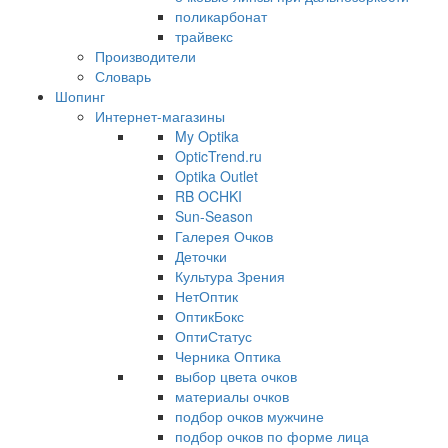
поликарбонат
трайвекс
Производители
Словарь
Шопинг
Интернет-магазины
My Optika
OpticTrend.ru
Optika Outlet
RB OCHKI
Sun-Season
Галерея Очков
Деточки
Культура Зрения
НетОптик
ОптикБокс
ОптиСтатус
Черника Оптика
выбор цвета очков
материалы очков
подбор очков мужчине
подбор очков по форме лица