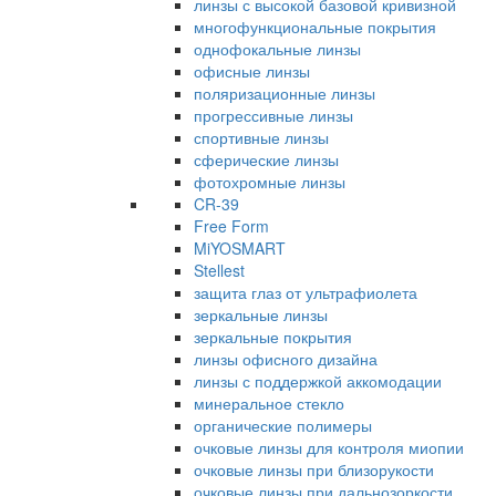
линзы с высокой базовой кривизной
многофункциональные покрытия
однофокальные линзы
офисные линзы
поляризационные линзы
прогрессивные линзы
спортивные линзы
сферические линзы
фотохромные линзы
CR-39
Free Form
MiYOSMART
Stellest
защита глаз от ультрафиолета
зеркальные линзы
зеркальные покрытия
линзы офисного дизайна
линзы с поддержкой аккомодации
минеральное стекло
органические полимеры
очковые линзы для контроля миопии
очковые линзы при близорукости
очковые линзы при дальнозоркости