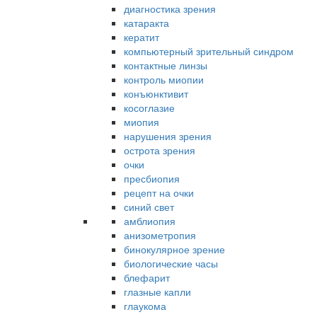
диагностика зрения
катаракта
кератит
компьютерный зрительный синдром
контактные линзы
контроль миопии
конъюнктивит
косоглазие
миопия
нарушения зрения
острота зрения
очки
пресбиопия
рецепт на очки
синий свет
амблиопия
анизометропия
бинокулярное зрение
биологические часы
блефарит
глазные капли
глаукома