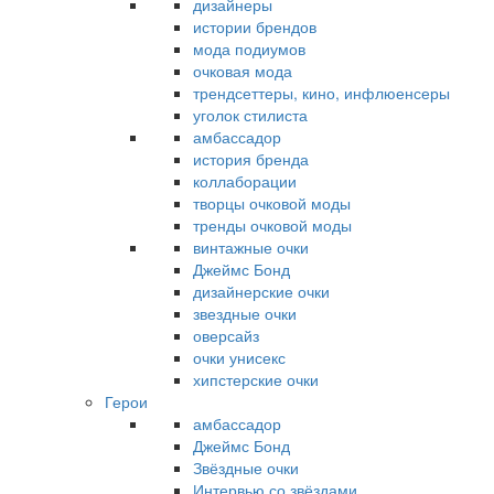
дизайнеры
истории брендов
мода подиумов
очковая мода
трендсеттеры, кино, инфлюенсеры
уголок стилиста
амбассадор
история бренда
коллаборации
творцы очковой моды
тренды очковой моды
винтажные очки
Джеймс Бонд
дизайнерские очки
звездные очки
оверсайз
очки унисекс
хипстерские очки
Герои
амбассадор
Джеймс Бонд
Звёздные очки
Интервью со звёздами