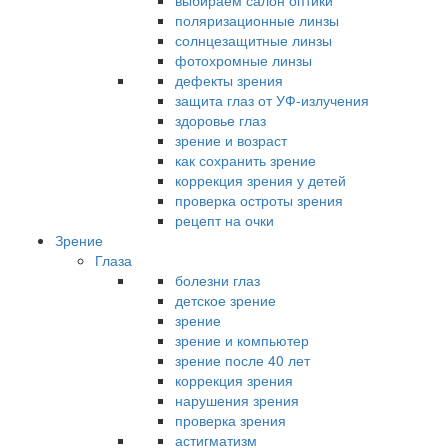
выбираем салон оптики
поляризационные линзы
солнцезащитные линзы
фотохромные линзы
дефекты зрения
защита глаз от УФ-излучения
здоровье глаз
зрение и возраст
как сохранить зрение
коррекция зрения у детей
проверка остроты зрения
рецепт на очки
Зрение
Глаза
болезни глаз
детское зрение
зрение
зрение и компьютер
зрение после 40 лет
коррекция зрения
нарушения зрения
проверка зрения
астигматизм