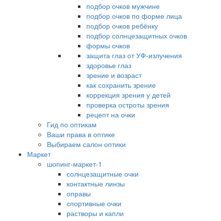
подбор очков мужчине
подбор очков по форме лица
подбор очков ребёнку
подбор солнцезащитных очков
формы очков
защита глаз от УФ-излучения
здоровье глаз
зрение и возраст
как сохранить зрение
коррекция зрения у детей
проверка остроты зрения
рецепт на очки
Гид по оптикам
Ваши права в оптике
Выбираем салон оптики
Маркет
шопинг-маркет-1
солнцезащитные очки
контактные линзы
оправы
спортивные очки
растворы и капли