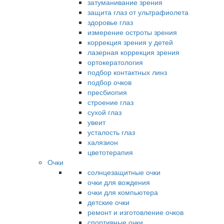
затуманивание зрения
защита глаз от ультрафиолета
здоровье глаз
измерение остроты зрения
коррекция зрения у детей
лазерная коррекция зрения
ортокератология
подбор контактных линз
подбор очков
пресбиопия
строение глаз
сухой глаз
увеит
усталость глаз
халязион
цветотерапия
Очки
солнцезащитные очки
очки для вождения
очки для компьютера
детские очки
ремонт и изготовление очков
спортивные очки