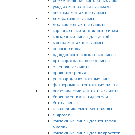
режим ношения контактных линз
уход за контактными линзами
цветные контактные линзы
декоративные линзы
жесткие контактные линзы
карнавальные контактные линзы
контактные линзы для детей
мягкие контактные линзы
ночные линзы
однодневные контактные линзы
ортокератологические линзы
оттеночные линзы
проверка зрения
раствор для контактных линз
фотохромные контактные линзы
асферические контактные линзы
биосовместимые гидрогели
бьюти-линзы
газопроницаемые материалы
гидрогели
контактные линзы для контроля
миопии
контактные линзы для подростков