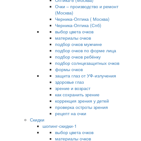
Оптика-8 (Москва)
Очки – производство и ремонт
(Москва)
Черника-Оптика ( Москва)
Черника-Оптика (Спб)
выбор цвета очков
материалы очков
подбор очков мужчине
подбор очков по форме лица
подбор очков ребёнку
подбор солнцезащитных очков
формы очков
защита глаз от УФ-излучения
здоровье глаз
зрение и возраст
как сохранить зрение
коррекция зрения у детей
проверка остроты зрения
рецепт на очки
Скидки
шопинг-скидки-1
выбор цвета очков
материалы очков