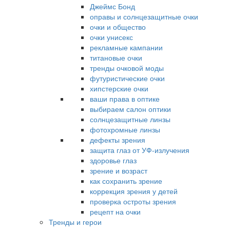
Джеймс Бонд
оправы и солнцезащитные очки
очки и общество
очки унисекс
рекламные кампании
титановые очки
тренды очковой моды
футуристические очки
хипстерские очки
ваши права в оптике
выбираем салон оптики
солнцезащитные линзы
фотохромные линзы
дефекты зрения
защита глаз от УФ-излучения
здоровье глаз
зрение и возраст
как сохранить зрение
коррекция зрения у детей
проверка остроты зрения
рецепт на очки
Тренды и герои