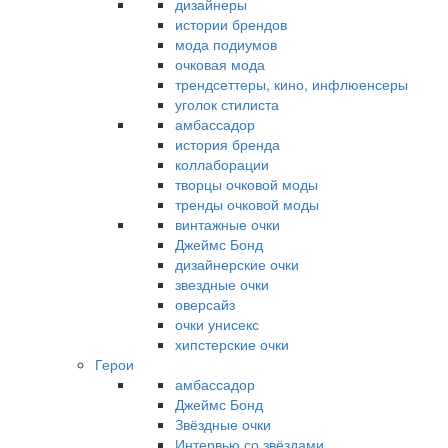
дизайнеры
истории брендов
мода подиумов
очковая мода
трендсеттеры, кино, инфлюенсеры
уголок стилиста
амбассадор
история бренда
коллаборации
творцы очковой моды
тренды очковой моды
винтажные очки
Джеймс Бонд
дизайнерские очки
звездные очки
оверсайз
очки унисекс
хипстерские очки
Герои
амбассадор
Джеймс Бонд
Звёздные очки
Интервью со звёздами