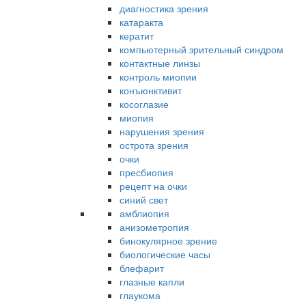
диагностика зрения
катаракта
кератит
компьютерный зрительный синдром
контактные линзы
контроль миопии
конъюнктивит
косоглазие
миопия
нарушения зрения
острота зрения
очки
пресбиопия
рецепт на очки
синий свет
амблиопия
анизометропия
бинокулярное зрение
биологические часы
блефарит
глазные капли
глаукома