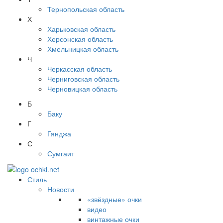
Тернопольская область
Х
Харьковская область
Херсонская область
Хмельницкая область
Ч
Черкасская область
Черниговская область
Черновицкая область
Б
Баку
Г
Гянджа
С
Сумгаит
Стиль
Новости
«звёздные» очки
видео
винтажные очки