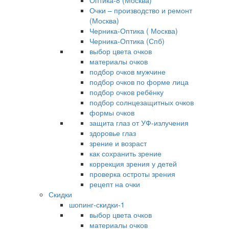
Оптика-8 (Москва)
Очки – производство и ремонт
(Москва)
Черника-Оптика ( Москва)
Черника-Оптика (Спб)
выбор цвета очков
материалы очков
подбор очков мужчине
подбор очков по форме лица
подбор очков ребёнку
подбор солнцезащитных очков
формы очков
защита глаз от УФ-излучения
здоровье глаз
зрение и возраст
как сохранить зрение
коррекция зрения у детей
проверка остроты зрения
рецепт на очки
Скидки
шопинг-скидки-1
выбор цвета очков
материалы очков