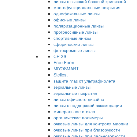
линзы с высокой базовой кривизной
многофункциональные покрытия
однофокальные линзы
офисные линзы
поляризационные линзы
прогрессивные линзы
спортивные линзы
сферические линзы
фотохромные линзы
CR-39
Free Form
MiYOSMART
Stellest
защита глаз от ультрафиолета
зеркальные линзы
зеркальные покрытия
линзы офисного дизайна
линзы с поддержкой аккомодации
минеральное стекло
органические полимеры
очковые линзы для контроля миопии
очковые линзы при близорукости
очковые линзы при дальнозоркости