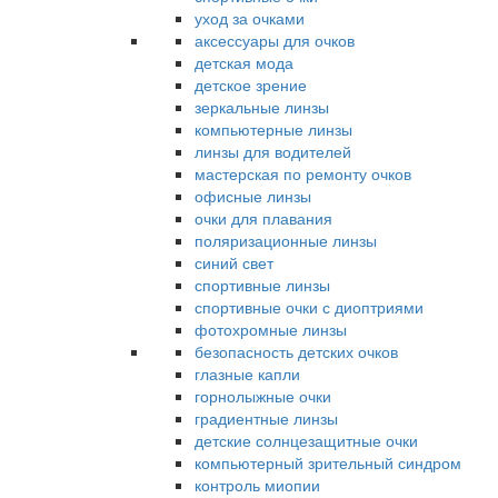
уход за очками
аксессуары для очков
детская мода
детское зрение
зеркальные линзы
компьютерные линзы
линзы для водителей
мастерская по ремонту очков
офисные линзы
очки для плавания
поляризационные линзы
синий свет
спортивные линзы
спортивные очки с диоптриями
фотохромные линзы
безопасность детских очков
глазные капли
горнолыжные очки
градиентные линзы
детские солнцезащитные очки
компьютерный зрительный синдром
контроль миопии