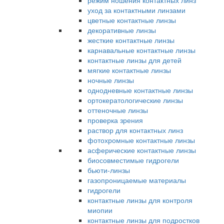
режим ношения контактных линз
уход за контактными линзами
цветные контактные линзы
декоративные линзы
жесткие контактные линзы
карнавальные контактные линзы
контактные линзы для детей
мягкие контактные линзы
ночные линзы
однодневные контактные линзы
ортокератологические линзы
оттеночные линзы
проверка зрения
раствор для контактных линз
фотохромные контактные линзы
асферические контактные линзы
биосовместимые гидрогели
бьюти-линзы
газопроницаемые материалы
гидрогели
контактные линзы для контроля
миопии
контактные линзы для подростков