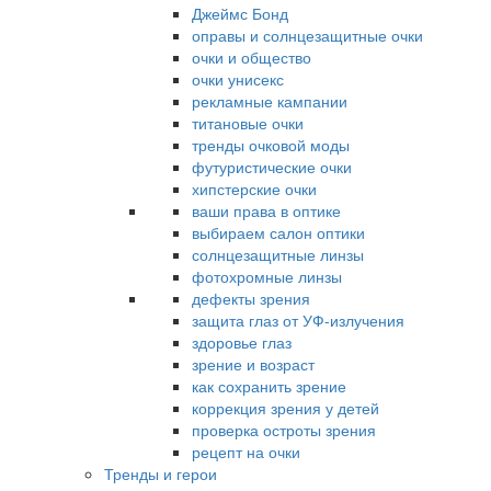
Джеймс Бонд
оправы и солнцезащитные очки
очки и общество
очки унисекс
рекламные кампании
титановые очки
тренды очковой моды
футуристические очки
хипстерские очки
ваши права в оптике
выбираем салон оптики
солнцезащитные линзы
фотохромные линзы
дефекты зрения
защита глаз от УФ-излучения
здоровье глаз
зрение и возраст
как сохранить зрение
коррекция зрения у детей
проверка остроты зрения
рецепт на очки
Тренды и герои