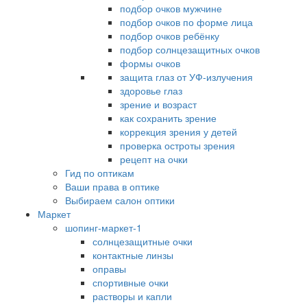
подбор очков мужчине
подбор очков по форме лица
подбор очков ребёнку
подбор солнцезащитных очков
формы очков
защита глаз от УФ-излучения
здоровье глаз
зрение и возраст
как сохранить зрение
коррекция зрения у детей
проверка остроты зрения
рецепт на очки
Гид по оптикам
Ваши права в оптике
Выбираем салон оптики
Маркет
шопинг-маркет-1
солнцезащитные очки
контактные линзы
оправы
спортивные очки
растворы и капли