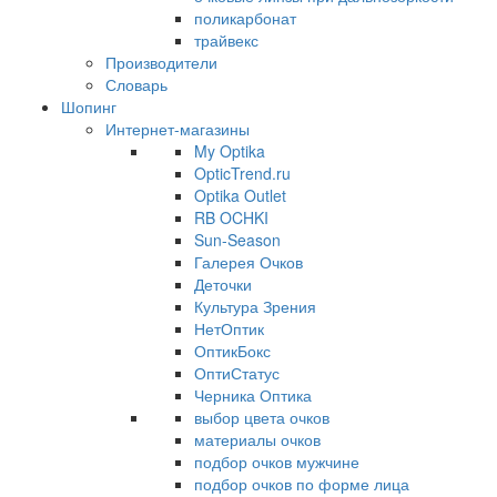
поликарбонат
трайвекс
Производители
Словарь
Шопинг
Интернет-магазины
My Optika
OpticTrend.ru
Optika Outlet
RB OCHKI
Sun-Season
Галерея Очков
Деточки
Культура Зрения
НетОптик
ОптикБокс
ОптиСтатус
Черника Оптика
выбор цвета очков
материалы очков
подбор очков мужчине
подбор очков по форме лица