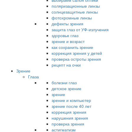
выбираем салон оптики
поляризационные линзы
солнцезащитные линзы
фотохромные линзы
дефекты зрения
защита глаз от УФ-излучения
здоровье глаз
зрение и возраст
как сохранить зрение
коррекция зрения у детей
проверка остроты зрения
рецепт на очки
Зрение
Глаза
болезни глаз
детское зрение
зрение
зрение и компьютер
зрение после 40 лет
коррекция зрения
нарушения зрения
проверка зрения
астигматизм