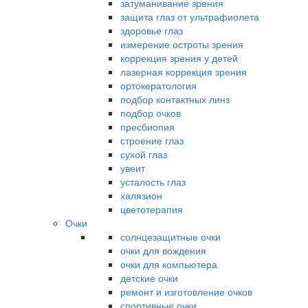
затуманивание зрения
защита глаз от ультрафиолета
здоровье глаз
измерение остроты зрения
коррекция зрения у детей
лазерная коррекция зрения
ортокератология
подбор контактных линз
подбор очков
пресбиопия
строение глаз
сухой глаз
увеит
усталость глаз
халязион
цветотерапия
Очки
солнцезащитные очки
очки для вождения
очки для компьютера
детские очки
ремонт и изготовление очков
спортивные очки