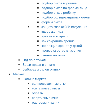
подбор очков мужчине
подбор очков по форме лица
подбор очков ребёнку
подбор солнцезащитных очков
формы очков
защита глаз от УФ-излучения
здоровье глаз
зрение и возраст
как сохранить зрение
коррекция зрения у детей
проверка остроты зрения
рецепт на очки
Гид по оптикам
Ваши права в оптике
Выбираем салон оптики
Маркет
шопинг-маркет-1
солнцезащитные очки
контактные линзы
оправы
спортивные очки
растворы и капли