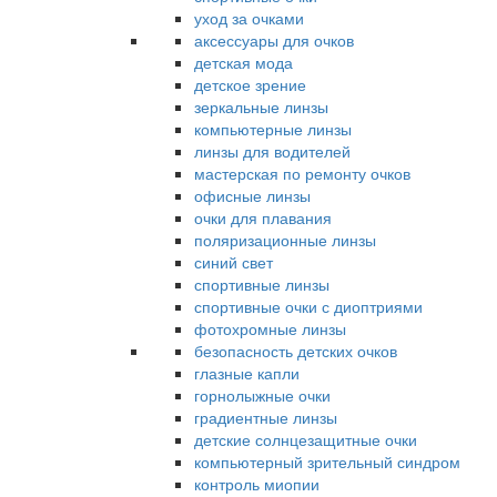
уход за очками
аксессуары для очков
детская мода
детское зрение
зеркальные линзы
компьютерные линзы
линзы для водителей
мастерская по ремонту очков
офисные линзы
очки для плавания
поляризационные линзы
синий свет
спортивные линзы
спортивные очки с диоптриями
фотохромные линзы
безопасность детских очков
глазные капли
горнолыжные очки
градиентные линзы
детские солнцезащитные очки
компьютерный зрительный синдром
контроль миопии