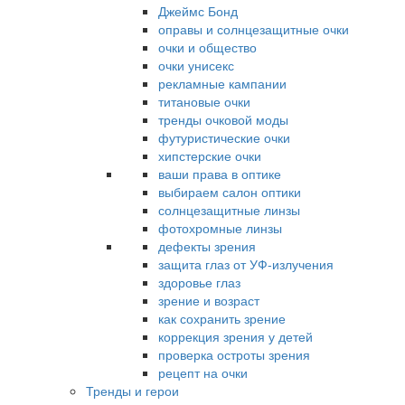
Джеймс Бонд
оправы и солнцезащитные очки
очки и общество
очки унисекс
рекламные кампании
титановые очки
тренды очковой моды
футуристические очки
хипстерские очки
ваши права в оптике
выбираем салон оптики
солнцезащитные линзы
фотохромные линзы
дефекты зрения
защита глаз от УФ-излучения
здоровье глаз
зрение и возраст
как сохранить зрение
коррекция зрения у детей
проверка остроты зрения
рецепт на очки
Тренды и герои