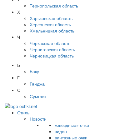
Тернопольская область
Х
Харьковская область
Херсонская область
Хмельницкая область
Ч
Черкасская область
Черниговская область
Черновицкая область
Б
Баку
Г
Гянджа
С
Сумгаит
Стиль
Новости
«звёздные» очки
видео
винтажные очки