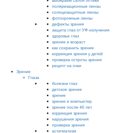
выбираем салон оптики
поляризационные линзы
солнцезащитные линзы
фотохромные линзы
дефекты зрения
защита глаз от УФ-излучения
здоровье глаз
зрение и возраст
как сохранить зрение
коррекция зрения у детей
проверка остроты зрения
рецепт на очки
Зрение
Глаза
болезни глаз
детское зрение
зрение
зрение и компьютер
зрение после 40 лет
коррекция зрения
нарушения зрения
проверка зрения
астигматизм