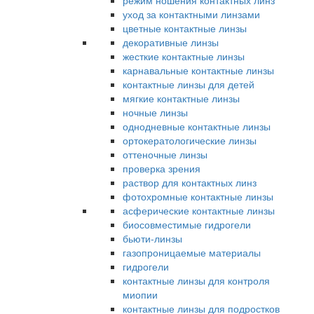
режим ношения контактных линз
уход за контактными линзами
цветные контактные линзы
декоративные линзы
жесткие контактные линзы
карнавальные контактные линзы
контактные линзы для детей
мягкие контактные линзы
ночные линзы
однодневные контактные линзы
ортокератологические линзы
оттеночные линзы
проверка зрения
раствор для контактных линз
фотохромные контактные линзы
асферические контактные линзы
биосовместимые гидрогели
бьюти-линзы
газопроницаемые материалы
гидрогели
контактные линзы для контроля
миопии
контактные линзы для подростков