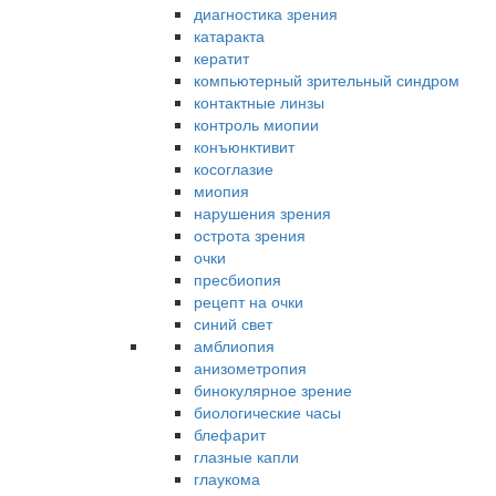
диагностика зрения
катаракта
кератит
компьютерный зрительный синдром
контактные линзы
контроль миопии
конъюнктивит
косоглазие
миопия
нарушения зрения
острота зрения
очки
пресбиопия
рецепт на очки
синий свет
амблиопия
анизометропия
бинокулярное зрение
биологические часы
блефарит
глазные капли
глаукома