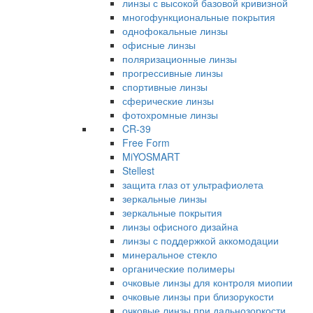
линзы с высокой базовой кривизной
многофункциональные покрытия
однофокальные линзы
офисные линзы
поляризационные линзы
прогрессивные линзы
спортивные линзы
сферические линзы
фотохромные линзы
CR-39
Free Form
MiYOSMART
Stellest
защита глаз от ультрафиолета
зеркальные линзы
зеркальные покрытия
линзы офисного дизайна
линзы с поддержкой аккомодации
минеральное стекло
органические полимеры
очковые линзы для контроля миопии
очковые линзы при близорукости
очковые линзы при дальнозоркости