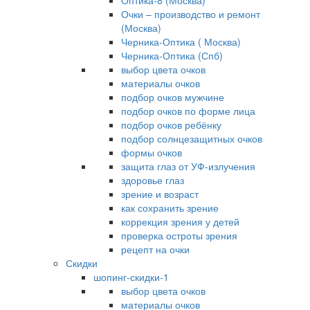
Оптика-8 (Москва)
Очки – производство и ремонт
(Москва)
Черника-Оптика ( Москва)
Черника-Оптика (Спб)
выбор цвета очков
материалы очков
подбор очков мужчине
подбор очков по форме лица
подбор очков ребёнку
подбор солнцезащитных очков
формы очков
защита глаз от УФ-излучения
здоровье глаз
зрение и возраст
как сохранить зрение
коррекция зрения у детей
проверка остроты зрения
рецепт на очки
Скидки
шопинг-скидки-1
выбор цвета очков
материалы очков