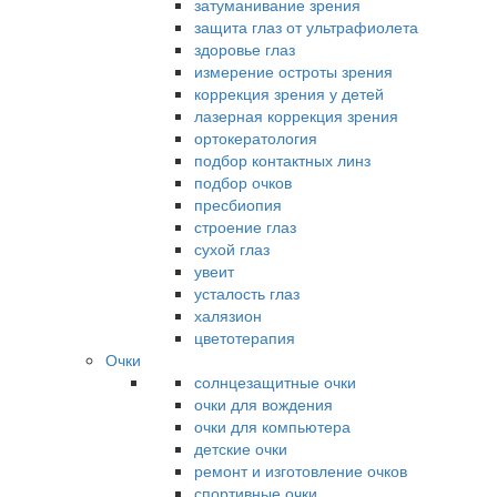
затуманивание зрения
защита глаз от ультрафиолета
здоровье глаз
измерение остроты зрения
коррекция зрения у детей
лазерная коррекция зрения
ортокератология
подбор контактных линз
подбор очков
пресбиопия
строение глаз
сухой глаз
увеит
усталость глаз
халязион
цветотерапия
Очки
солнцезащитные очки
очки для вождения
очки для компьютера
детские очки
ремонт и изготовление очков
спортивные очки