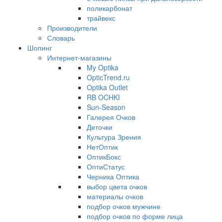
поликарбонат
трайвекс
Производители
Словарь
Шопинг
Интернет-магазины
My Optika
OpticTrend.ru
Optika Outlet
RB OCHKI
Sun-Season
Галерея Очков
Деточки
Культура Зрения
НетОптик
ОптикБокс
ОптиСтатус
Черника Оптика
выбор цвета очков
материалы очков
подбор очков мужчине
подбор очков по форме лица