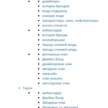
дизайнеры
истории брендов
мода подиумов
очковая мода
трендсеттеры, кино, инфлюенсеры
уголок стилиста
амбассадор
история бренда
коллаборации
творцы очковой моды
тренды очковой моды
винтажные очки
Джеймс Бонд
дизайнерские очки
звездные очки
оверсайз
очки унисекс
хипстерские очки
Герои
амбассадор
Джеймс Бонд
Звёздные очки
Интервью со звёздами