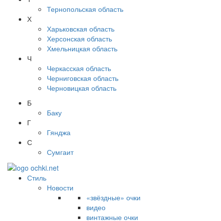
Тернопольская область
Х
Харьковская область
Херсонская область
Хмельницкая область
Ч
Черкасская область
Черниговская область
Черновицкая область
Б
Баку
Г
Гянджа
С
Сумгаит
Стиль
Новости
«звёздные» очки
видео
винтажные очки