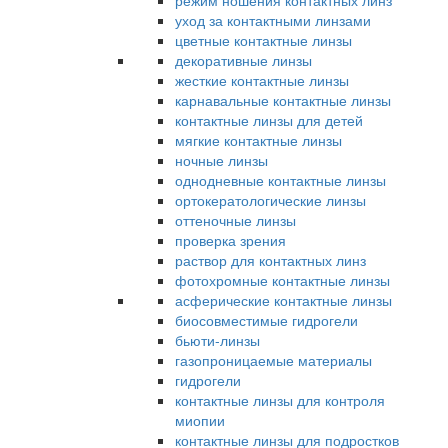
режим ношения контактных линз
уход за контактными линзами
цветные контактные линзы
декоративные линзы
жесткие контактные линзы
карнавальные контактные линзы
контактные линзы для детей
мягкие контактные линзы
ночные линзы
однодневные контактные линзы
ортокератологические линзы
оттеночные линзы
проверка зрения
раствор для контактных линз
фотохромные контактные линзы
асферические контактные линзы
биосовместимые гидрогели
бьюти-линзы
газопроницаемые материалы
гидрогели
контактные линзы для контроля
миопии
контактные линзы для подростков