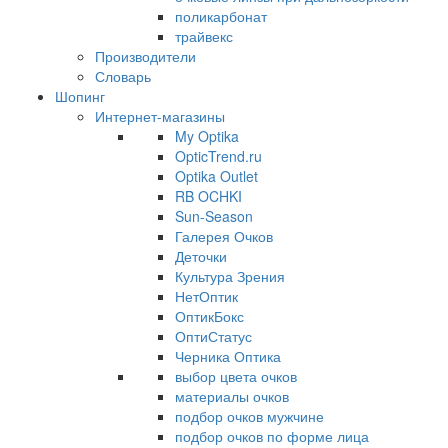
поликарбонат
трайвекс
Производители
Словарь
Шопинг
Интернет-магазины
My Optika
OpticTrend.ru
Optika Outlet
RB OCHKI
Sun-Season
Галерея Очков
Деточки
Культура Зрения
НетОптик
ОптикБокс
ОптиСтатус
Черника Оптика
выбор цвета очков
материалы очков
подбор очков мужчине
подбор очков по форме лица