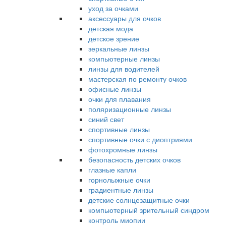
уход за очками
аксессуары для очков
детская мода
детское зрение
зеркальные линзы
компьютерные линзы
линзы для водителей
мастерская по ремонту очков
офисные линзы
очки для плавания
поляризационные линзы
синий свет
спортивные линзы
спортивные очки с диоптриями
фотохромные линзы
безопасность детских очков
глазные капли
горнолыжные очки
градиентные линзы
детские солнцезащитные очки
компьютерный зрительный синдром
контроль миопии