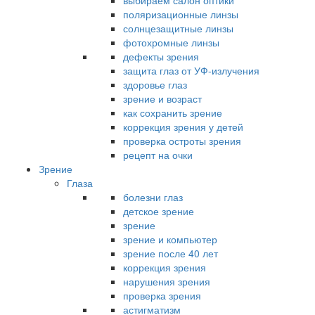
выбираем салон оптики
поляризационные линзы
солнцезащитные линзы
фотохромные линзы
дефекты зрения
защита глаз от УФ-излучения
здоровье глаз
зрение и возраст
как сохранить зрение
коррекция зрения у детей
проверка остроты зрения
рецепт на очки
Зрение
Глаза
болезни глаз
детское зрение
зрение
зрение и компьютер
зрение после 40 лет
коррекция зрения
нарушения зрения
проверка зрения
астигматизм