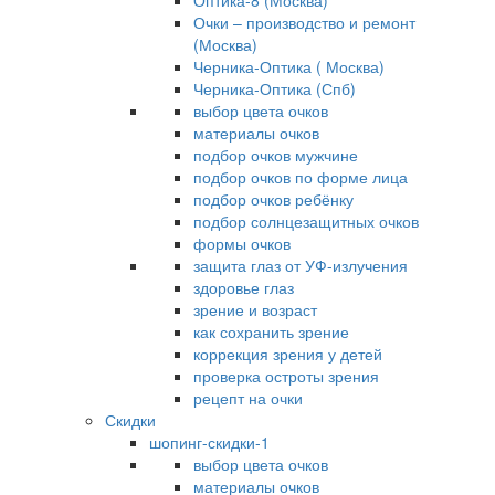
Оптика-8 (Москва)
Очки – производство и ремонт
(Москва)
Черника-Оптика ( Москва)
Черника-Оптика (Спб)
выбор цвета очков
материалы очков
подбор очков мужчине
подбор очков по форме лица
подбор очков ребёнку
подбор солнцезащитных очков
формы очков
защита глаз от УФ-излучения
здоровье глаз
зрение и возраст
как сохранить зрение
коррекция зрения у детей
проверка остроты зрения
рецепт на очки
Скидки
шопинг-скидки-1
выбор цвета очков
материалы очков