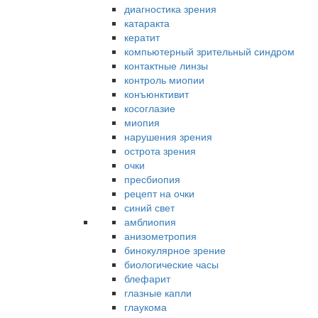
диагностика зрения
катаракта
кератит
компьютерный зрительный синдром
контактные линзы
контроль миопии
конъюнктивит
косоглазие
миопия
нарушения зрения
острота зрения
очки
пресбиопия
рецепт на очки
синий свет
амблиопия
анизометропия
бинокулярное зрение
биологические часы
блефарит
глазные капли
глаукома