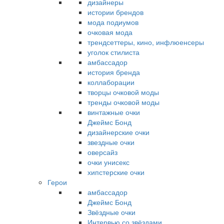
дизайнеры
истории брендов
мода подиумов
очковая мода
трендсеттеры, кино, инфлюенсеры
уголок стилиста
амбассадор
история бренда
коллаборации
творцы очковой моды
тренды очковой моды
винтажные очки
Джеймс Бонд
дизайнерские очки
звездные очки
оверсайз
очки унисекс
хипстерские очки
Герои
амбассадор
Джеймс Бонд
Звёздные очки
Интервью со звёздами