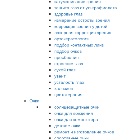
затуманивание зрения
защита глаз от ультрафиолета
здоровье глаз
измерение остроты зрения
коррекция зрения у детей
лазерная коррекция зрения
ортокератология
подбор контактных линз
подбор очков
пресбиопия
строение глаз
сухой глаз
увеит
усталость глаз
халязион
цветотерапия
Очки
солнцезащитные очки
очки для вождения
очки для компьютера
детские очки
ремонт и изготовление очков
спортивные очки