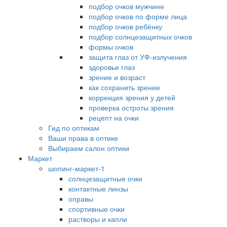
подбор очков мужчине
подбор очков по форме лица
подбор очков ребёнку
подбор солнцезащитных очков
формы очков
защита глаз от УФ-излучения
здоровье глаз
зрение и возраст
как сохранить зрение
коррекция зрения у детей
проверка остроты зрения
рецепт на очки
Гид по оптикам
Ваши права в оптике
Выбираем салон оптики
Маркет
шопинг-маркет-1
солнцезащитные очки
контактные линзы
оправы
спортивные очки
растворы и капли