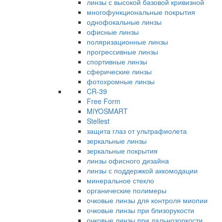
линзы с высокой базовой кривизной
многофункциональные покрытия
однофокальные линзы
офисные линзы
поляризационные линзы
прогрессивные линзы
спортивные линзы
сферические линзы
фотохромные линзы
CR-39
Free Form
MiYOSMART
Stellest
защита глаз от ультрафиолета
зеркальные линзы
зеркальные покрытия
линзы офисного дизайна
линзы с поддержкой аккомодации
минеральное стекло
органические полимеры
очковые линзы для контроля миопии
очковые линзы при близорукости
очковые линзы при дальнозоркости