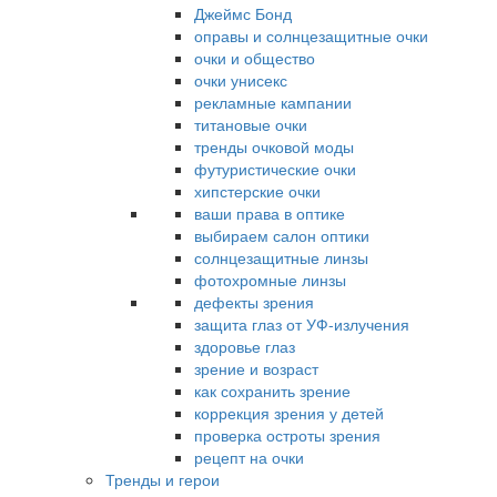
Джеймс Бонд
оправы и солнцезащитные очки
очки и общество
очки унисекс
рекламные кампании
титановые очки
тренды очковой моды
футуристические очки
хипстерские очки
ваши права в оптике
выбираем салон оптики
солнцезащитные линзы
фотохромные линзы
дефекты зрения
защита глаз от УФ-излучения
здоровье глаз
зрение и возраст
как сохранить зрение
коррекция зрения у детей
проверка остроты зрения
рецепт на очки
Тренды и герои