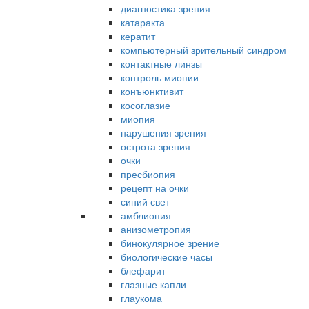
диагностика зрения
катаракта
кератит
компьютерный зрительный синдром
контактные линзы
контроль миопии
конъюнктивит
косоглазие
миопия
нарушения зрения
острота зрения
очки
пресбиопия
рецепт на очки
синий свет
амблиопия
анизометропия
бинокулярное зрение
биологические часы
блефарит
глазные капли
глаукома