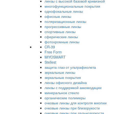
линзы с высокой базовой кривизной
многофункциональные покрытия
однофокальные линзы
офисные линзы
поляризационные линзы
прогрессивные линзы
спортивные линзы
сферические линзы
фотохромные линзы
CR-39
Free Form
MiYOSMART
Stellest
защита глаз от ультрафиолета
зеркальные линзы
зеркальные покрытия
линзы офисного дизайна
линзы с поддержкой аккомодации
минеральное стекло
органические полимеры
очковые линзы для контроля миопии
очковые линзы при близорукости
очковые линзы при дальнозоркости