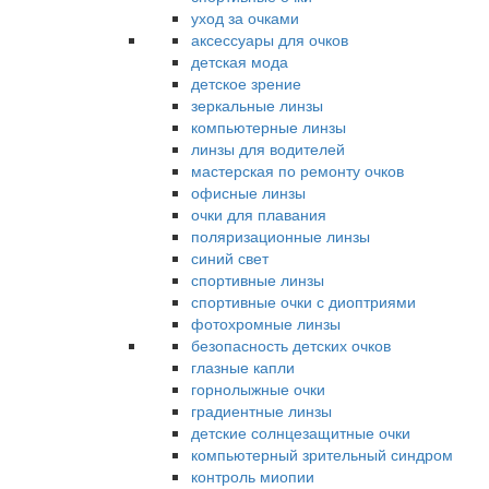
уход за очками
аксессуары для очков
детская мода
детское зрение
зеркальные линзы
компьютерные линзы
линзы для водителей
мастерская по ремонту очков
офисные линзы
очки для плавания
поляризационные линзы
синий свет
спортивные линзы
спортивные очки с диоптриями
фотохромные линзы
безопасность детских очков
глазные капли
горнолыжные очки
градиентные линзы
детские солнцезащитные очки
компьютерный зрительный синдром
контроль миопии