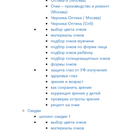
Оптика-8 (Москва)
Очки – производство и ремонт
(Москва)
Черника-Оптика ( Москва)
Черника-Оптика (Спб)
выбор цвета очков
материалы очков
подбор очков мужчине
подбор очков по форме лица
подбор очков ребёнку
подбор солнцезащитных очков
формы очков
защита глаз от УФ-излучения
здоровье глаз
зрение и возраст
как сохранить зрение
коррекция зрения у детей
проверка остроты зрения
рецепт на очки
Скидки
шопинг-скидки-1
выбор цвета очков
материалы очков