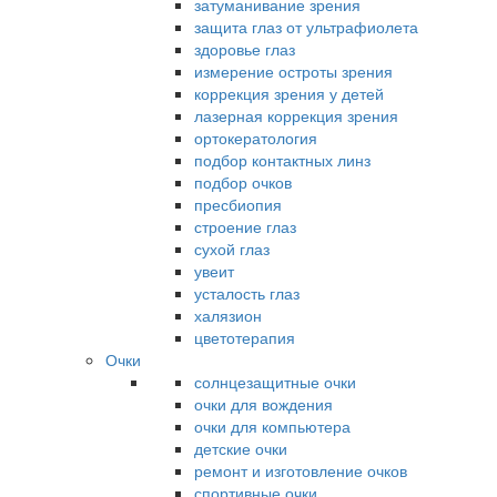
затуманивание зрения
защита глаз от ультрафиолета
здоровье глаз
измерение остроты зрения
коррекция зрения у детей
лазерная коррекция зрения
ортокератология
подбор контактных линз
подбор очков
пресбиопия
строение глаз
сухой глаз
увеит
усталость глаз
халязион
цветотерапия
Очки
солнцезащитные очки
очки для вождения
очки для компьютера
детские очки
ремонт и изготовление очков
спортивные очки