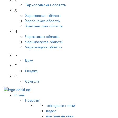
Тернопольская область
Х
Харьковская область
Херсонская область
Хмельницкая область
Ч
Черкасская область
Черниговская область
Черновицкая область
Б
Баку
Г
Гянджа
С
Сумгаит
Стиль
Новости
«звёздные» очки
видео
винтажные очки