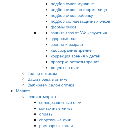
подбор очков мужчине
подбор очков по форме лица
подбор очков ребёнку
подбор солнцезащитных очков
формы очков
защита глаз от УФ-излучения
здоровье глаз
зрение и возраст
как сохранить зрение
коррекция зрения у детей
проверка остроты зрения
рецепт на очки
Гид по оптикам
Ваши права в оптике
Выбираем салон оптики
Маркет
шопинг-маркет-1
солнцезащитные очки
контактные линзы
оправы
спортивные очки
растворы и капли