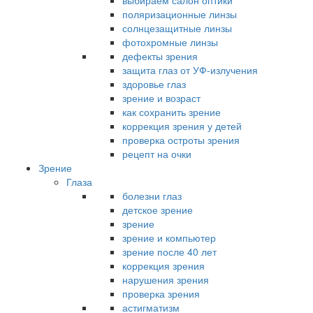
выбираем салон оптики
поляризационные линзы
солнцезащитные линзы
фотохромные линзы
дефекты зрения
защита глаз от УФ-излучения
здоровье глаз
зрение и возраст
как сохранить зрение
коррекция зрения у детей
проверка остроты зрения
рецепт на очки
Зрение
Глаза
болезни глаз
детское зрение
зрение
зрение и компьютер
зрение после 40 лет
коррекция зрения
нарушения зрения
проверка зрения
астигматизм