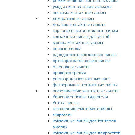
режим ношения контактных линз
уход за контактными линзами
цветные контактные линзы
декоративные линзы
жесткие контактные линзы
карнавальные контактные линзы
контактные линзы для детей
мягкие контактные линзы
ночные линзы
однодневные контактные линзы
ортокератологические линзы
оттеночные линзы
проверка зрения
раствор для контактных линз
фотохромные контактные линзы
асферические контактные линзы
биосовместимые гидрогели
бьюти-линзы
газопроницаемые материалы
гидрогели
контактные линзы для контроля
миопии
контактные линзы для подростков