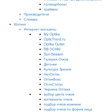
поликарбонат
трайвекс
Производители
Словарь
Шопинг
Интернет-магазины
My Optika
OpticTrend.ru
Optika Outlet
RB OCHKI
Sun-Season
Галерея Очков
Деточки
Культура Зрения
НетОптик
ОптикБокс
ОптиСтатус
Черника Оптика
выбор цвета очков
материалы очков
подбор очков мужчине
подбор очков по форме лица