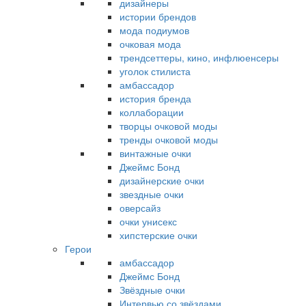
дизайнеры
истории брендов
мода подиумов
очковая мода
трендсеттеры, кино, инфлюенсеры
уголок стилиста
амбассадор
история бренда
коллаборации
творцы очковой моды
тренды очковой моды
винтажные очки
Джеймс Бонд
дизайнерские очки
звездные очки
оверсайз
очки унисекс
хипстерские очки
Герои
амбассадор
Джеймс Бонд
Звёздные очки
Интервью со звёздами