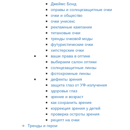
Джеймс Бонд
оправы и солнцезащитные очки
очки и общество
очки унисекс
рекламные кампании
титановые очки
тренды очковой моды
футуристические очки
хипстерские очки
ваши права в оптике
выбираем салон оптики
солнцезащитные линзы
фотохромные линзы
дефекты зрения
защита глаз от УФ-излучения
здоровье глаз
зрение и возраст
как сохранить зрение
коррекция зрения у детей
проверка остроты зрения
рецепт на очки
Тренды и герои