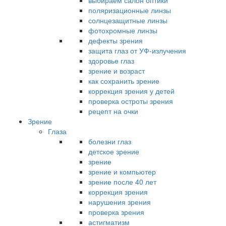
выбираем салон оптики
поляризационные линзы
солнцезащитные линзы
фотохромные линзы
дефекты зрения
защита глаз от УФ-излучения
здоровье глаз
зрение и возраст
как сохранить зрение
коррекция зрения у детей
проверка остроты зрения
рецепт на очки
Зрение
Глаза
болезни глаз
детское зрение
зрение
зрение и компьютер
зрение после 40 лет
коррекция зрения
нарушения зрения
проверка зрения
астигматизм