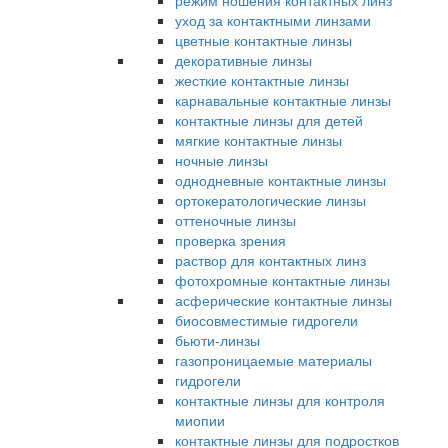
режим ношения контактных линз
уход за контактными линзами
цветные контактные линзы
декоративные линзы
жесткие контактные линзы
карнавальные контактные линзы
контактные линзы для детей
мягкие контактные линзы
ночные линзы
однодневные контактные линзы
ортокератологические линзы
оттеночные линзы
проверка зрения
раствор для контактных линз
фотохромные контактные линзы
асферические контактные линзы
биосовместимые гидрогели
бьюти-линзы
газопроницаемые материалы
гидрогели
контактные линзы для контроля
миопии
контактные линзы для подростков