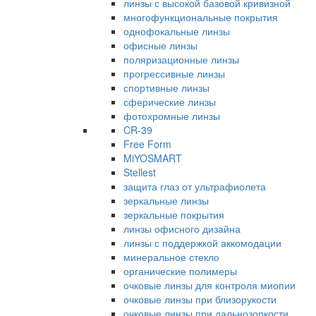
линзы с высокой базовой кривизной
многофункциональные покрытия
однофокальные линзы
офисные линзы
поляризационные линзы
прогрессивные линзы
спортивные линзы
сферические линзы
фотохромные линзы
CR-39
Free Form
MiYOSMART
Stellest
защита глаз от ультрафиолета
зеркальные линзы
зеркальные покрытия
линзы офисного дизайна
линзы с поддержкой аккомодации
минеральное стекло
органические полимеры
очковые линзы для контроля миопии
очковые линзы при близорукости
очковые линзы при дальнозоркости