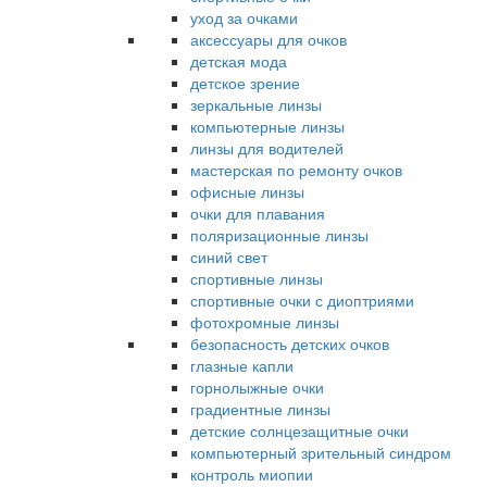
уход за очками
аксессуары для очков
детская мода
детское зрение
зеркальные линзы
компьютерные линзы
линзы для водителей
мастерская по ремонту очков
офисные линзы
очки для плавания
поляризационные линзы
синий свет
спортивные линзы
спортивные очки с диоптриями
фотохромные линзы
безопасность детских очков
глазные капли
горнолыжные очки
градиентные линзы
детские солнцезащитные очки
компьютерный зрительный синдром
контроль миопии