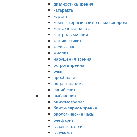
диагностика зрения
катаракта
кератит
компьютерный зрительный синдром
контактные линзы
контроль миопии
конъюнктивит
косоглазие
миопия
нарушения зрения
острота зрения
очки
пресбиопия
рецепт на очки
синий свет
амблиопия
анизометропия
бинокулярное зрение
биологические часы
блефарит
глазные капли
глаукома