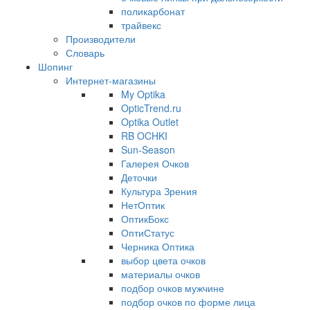
поликарбонат
трайвекс
Производители
Словарь
Шопинг
Интернет-магазины
My Optika
OpticTrend.ru
Optika Outlet
RB OCHKI
Sun-Season
Галерея Очков
Деточки
Культура Зрения
НетОптик
ОптикБокс
ОптиСтатус
Черника Оптика
выбор цвета очков
материалы очков
подбор очков мужчине
подбор очков по форме лица