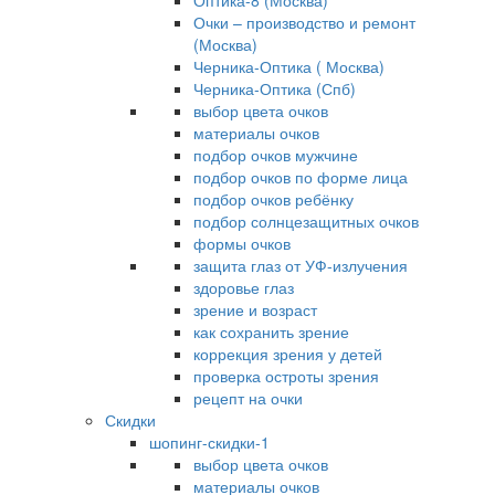
Оптика-8 (Москва)
Очки – производство и ремонт
(Москва)
Черника-Оптика ( Москва)
Черника-Оптика (Спб)
выбор цвета очков
материалы очков
подбор очков мужчине
подбор очков по форме лица
подбор очков ребёнку
подбор солнцезащитных очков
формы очков
защита глаз от УФ-излучения
здоровье глаз
зрение и возраст
как сохранить зрение
коррекция зрения у детей
проверка остроты зрения
рецепт на очки
Скидки
шопинг-скидки-1
выбор цвета очков
материалы очков