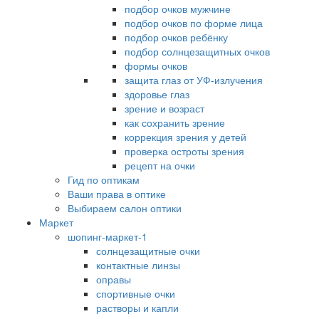
подбор очков мужчине
подбор очков по форме лица
подбор очков ребёнку
подбор солнцезащитных очков
формы очков
защита глаз от УФ-излучения
здоровье глаз
зрение и возраст
как сохранить зрение
коррекция зрения у детей
проверка остроты зрения
рецепт на очки
Гид по оптикам
Ваши права в оптике
Выбираем салон оптики
Маркет
шопинг-маркет-1
солнцезащитные очки
контактные линзы
оправы
спортивные очки
растворы и капли