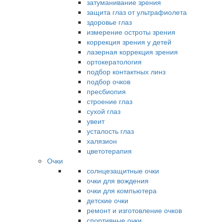
затуманивание зрения
защита глаз от ультрафиолета
здоровье глаз
измерение остроты зрения
коррекция зрения у детей
лазерная коррекция зрения
ортокератология
подбор контактных линз
подбор очков
пресбиопия
строение глаз
сухой глаз
увеит
усталость глаз
халязион
цветотерапия
Очки
солнцезащитные очки
очки для вождения
очки для компьютера
детские очки
ремонт и изготовление очков
спортивные очки