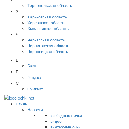
Тернопольская область
Х
Харьковская область
Херсонская область
Хмельницкая область
Ч
Черкасская область
Черниговская область
Черновицкая область
Б
Баку
Г
Гянджа
С
Сумгаит
Стиль
Новости
«звёздные» очки
видео
винтажные очки