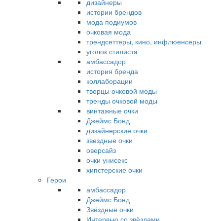
дизайнеры
истории брендов
мода подиумов
очковая мода
трендсеттеры, кино, инфлюенсеры
уголок стилиста
амбассадор
история бренда
коллаборации
творцы очковой моды
тренды очковой моды
винтажные очки
Джеймс Бонд
дизайнерские очки
звездные очки
оверсайз
очки унисекс
хипстерские очки
Герои
амбассадор
Джеймс Бонд
Звёздные очки
Интервью со звёздами