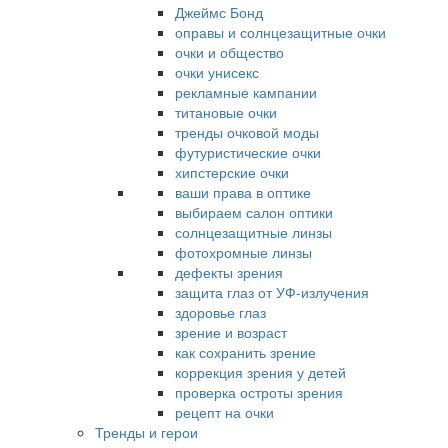
Джеймс Бонд
оправы и солнцезащитные очки
очки и общество
очки унисекс
рекламные кампании
титановые очки
тренды очковой моды
футуристические очки
хипстерские очки
ваши права в оптике
выбираем салон оптики
солнцезащитные линзы
фотохромные линзы
дефекты зрения
защита глаз от УФ-излучения
здоровье глаз
зрение и возраст
как сохранить зрение
коррекция зрения у детей
проверка остроты зрения
рецепт на очки
Тренды и герои