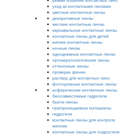
режим ношения контактных линз
уход за контактными линзами
цветные контактные линзы
декоративные линзы
жесткие контактные линзы
карнавальные контактные линзы
контактные линзы для детей
мягкие контактные линзы
ночные линзы
однодневные контактные линзы
ортокератологические линзы
оттеночные линзы
проверка зрения
раствор для контактных линз
фотохромные контактные линзы
асферические контактные линзы
биосовместимые гидрогели
бьюти-линзы
газопроницаемые материалы
гидрогели
контактные линзы для контроля
миопии
контактные линзы для подростков