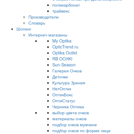
поликарбонат
трайвекс
Производители
Словарь
Шопинг
Интернет-магазины
My Optika
OpticTrend.ru
Optika Outlet
RB OCHKI
Sun-Season
Галерея Очков
Деточки
Культура Зрения
НетОптик
ОптикБокс
ОптиСтатус
Черника Оптика
выбор цвета очков
материалы очков
подбор очков мужчине
подбор очков по форме лица