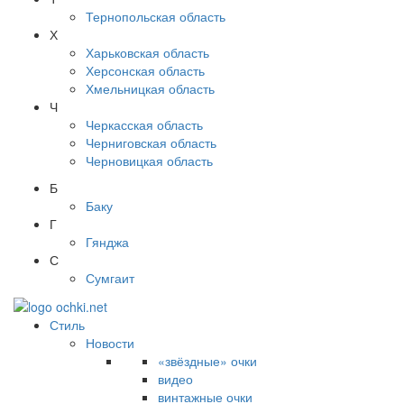
Тернопольская область
Х
Харьковская область
Херсонская область
Хмельницкая область
Ч
Черкасская область
Черниговская область
Черновицкая область
Б
Баку
Г
Гянджа
С
Сумгаит
Стиль
Новости
«звёздные» очки
видео
винтажные очки