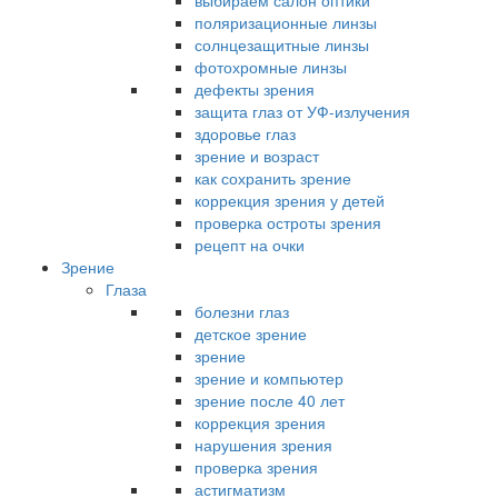
выбираем салон оптики
поляризационные линзы
солнцезащитные линзы
фотохромные линзы
дефекты зрения
защита глаз от УФ-излучения
здоровье глаз
зрение и возраст
как сохранить зрение
коррекция зрения у детей
проверка остроты зрения
рецепт на очки
Зрение
Глаза
болезни глаз
детское зрение
зрение
зрение и компьютер
зрение после 40 лет
коррекция зрения
нарушения зрения
проверка зрения
астигматизм