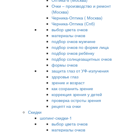
Оптика-8 (Москва)
Очки – производство и ремонт
(Москва)
Черника-Оптика ( Москва)
Черника-Оптика (Спб)
выбор цвета очков
материалы очков
подбор очков мужчине
подбор очков по форме лица
подбор очков ребёнку
подбор солнцезащитных очков
формы очков
защита глаз от УФ-излучения
здоровье глаз
зрение и возраст
как сохранить зрение
коррекция зрения у детей
проверка остроты зрения
рецепт на очки
Скидки
шопинг-скидки-1
выбор цвета очков
материалы очков