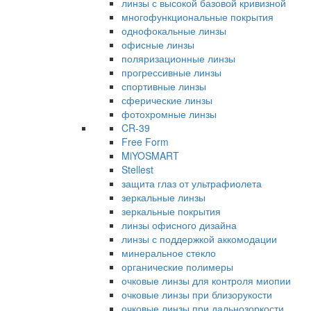
линзы с высокой базовой кривизной
многофункциональные покрытия
однофокальные линзы
офисные линзы
поляризационные линзы
прогрессивные линзы
спортивные линзы
сферические линзы
фотохромные линзы
CR-39
Free Form
MiYOSMART
Stellest
защита глаз от ультрафиолета
зеркальные линзы
зеркальные покрытия
линзы офисного дизайна
линзы с поддержкой аккомодации
минеральное стекло
органические полимеры
очковые линзы для контроля миопии
очковые линзы при близорукости
очковые линзы при дальнозоркости