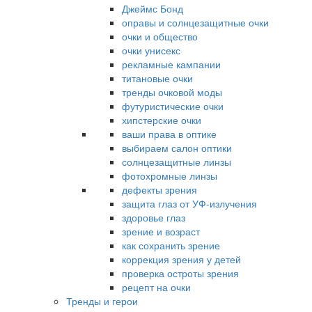
Джеймс Бонд
оправы и солнцезащитные очки
очки и общество
очки унисекс
рекламные кампании
титановые очки
тренды очковой моды
футуристические очки
хипстерские очки
ваши права в оптике
выбираем салон оптики
солнцезащитные линзы
фотохромные линзы
дефекты зрения
защита глаз от УФ-излучения
здоровье глаз
зрение и возраст
как сохранить зрение
коррекция зрения у детей
проверка остроты зрения
рецепт на очки
Тренды и герои