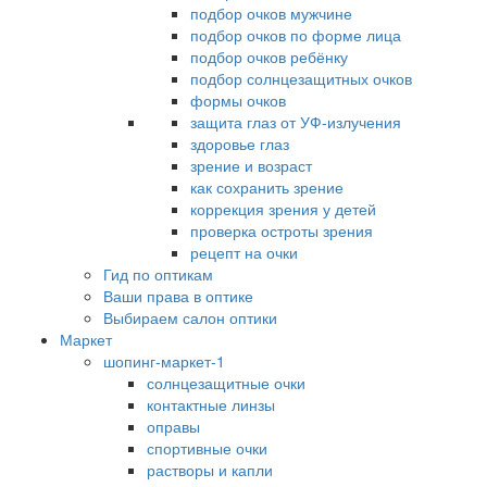
подбор очков мужчине
подбор очков по форме лица
подбор очков ребёнку
подбор солнцезащитных очков
формы очков
защита глаз от УФ-излучения
здоровье глаз
зрение и возраст
как сохранить зрение
коррекция зрения у детей
проверка остроты зрения
рецепт на очки
Гид по оптикам
Ваши права в оптике
Выбираем салон оптики
Маркет
шопинг-маркет-1
солнцезащитные очки
контактные линзы
оправы
спортивные очки
растворы и капли