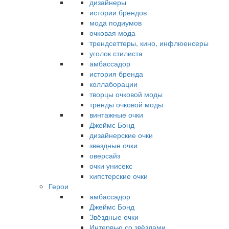
дизайнеры
истории брендов
мода подиумов
очковая мода
трендсеттеры, кино, инфлюенсеры
уголок стилиста
амбассадор
история бренда
коллаборации
творцы очковой моды
тренды очковой моды
винтажные очки
Джеймс Бонд
дизайнерские очки
звездные очки
оверсайз
очки унисекс
хипстерские очки
Герои
амбассадор
Джеймс Бонд
Звёздные очки
Интервью со звёздами