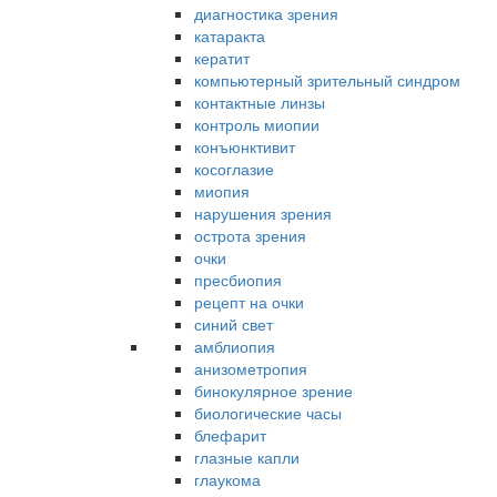
диагностика зрения
катаракта
кератит
компьютерный зрительный синдром
контактные линзы
контроль миопии
конъюнктивит
косоглазие
миопия
нарушения зрения
острота зрения
очки
пресбиопия
рецепт на очки
синий свет
амблиопия
анизометропия
бинокулярное зрение
биологические часы
блефарит
глазные капли
глаукома