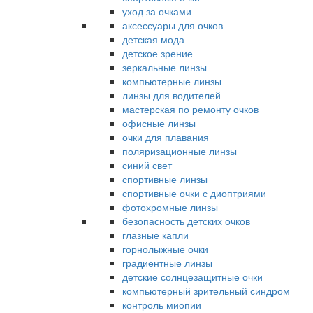
уход за очками
аксессуары для очков
детская мода
детское зрение
зеркальные линзы
компьютерные линзы
линзы для водителей
мастерская по ремонту очков
офисные линзы
очки для плавания
поляризационные линзы
синий свет
спортивные линзы
спортивные очки с диоптриями
фотохромные линзы
безопасность детских очков
глазные капли
горнолыжные очки
градиентные линзы
детские солнцезащитные очки
компьютерный зрительный синдром
контроль миопии