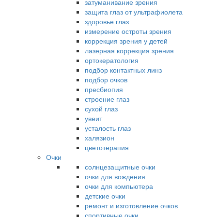
затуманивание зрения
защита глаз от ультрафиолета
здоровье глаз
измерение остроты зрения
коррекция зрения у детей
лазерная коррекция зрения
ортокератология
подбор контактных линз
подбор очков
пресбиопия
строение глаз
сухой глаз
увеит
усталость глаз
халязион
цветотерапия
Очки
солнцезащитные очки
очки для вождения
очки для компьютера
детские очки
ремонт и изготовление очков
спортивные очки