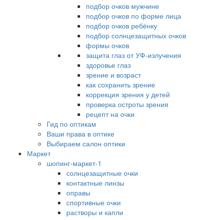
подбор очков мужчине
подбор очков по форме лица
подбор очков ребёнку
подбор солнцезащитных очков
формы очков
защита глаз от УФ-излучения
здоровье глаз
зрение и возраст
как сохранить зрение
коррекция зрения у детей
проверка остроты зрения
рецепт на очки
Гид по оптикам
Ваши права в оптике
Выбираем салон оптики
Маркет
шопинг-маркет-1
солнцезащитные очки
контактные линзы
оправы
спортивные очки
растворы и капли