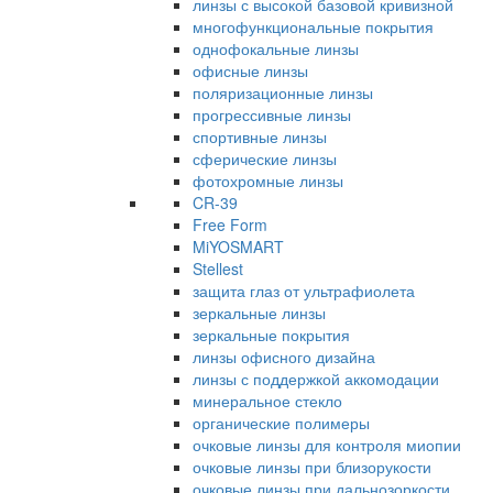
линзы с высокой базовой кривизной
многофункциональные покрытия
однофокальные линзы
офисные линзы
поляризационные линзы
прогрессивные линзы
спортивные линзы
сферические линзы
фотохромные линзы
CR-39
Free Form
MiYOSMART
Stellest
защита глаз от ультрафиолета
зеркальные линзы
зеркальные покрытия
линзы офисного дизайна
линзы с поддержкой аккомодации
минеральное стекло
органические полимеры
очковые линзы для контроля миопии
очковые линзы при близорукости
очковые линзы при дальнозоркости