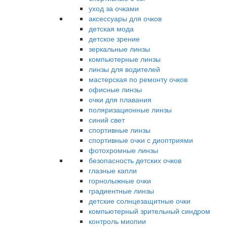
уход за очками
аксессуары для очков
детская мода
детское зрение
зеркальные линзы
компьютерные линзы
линзы для водителей
мастерская по ремонту очков
офисные линзы
очки для плавания
поляризационные линзы
синий свет
спортивные линзы
спортивные очки с диоптриями
фотохромные линзы
безопасность детских очков
глазные капли
горнолыжные очки
градиентные линзы
детские солнцезащитные очки
компьютерный зрительный синдром
контроль миопии