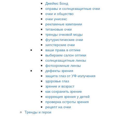
Джеймс Бонд
оправы и солнцезащитные очки
очки и общество
очки унисекс
рекламные кампании
титановые очки
тренды очковой моды
футуристические очки
хипстерские очки
ваши права в оптике
выбираем салон оптики
солнцезащитные линзы
фотохромные линзы
дефекты зрения
защита глаз от УФ-излучения
здоровье глаз
зрение и возраст
как сохранить зрение
коррекция зрения у детей
проверка остроты зрения
рецепт на очки
Тренды и герои