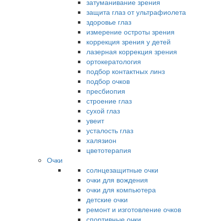
затуманивание зрения
защита глаз от ультрафиолета
здоровье глаз
измерение остроты зрения
коррекция зрения у детей
лазерная коррекция зрения
ортокератология
подбор контактных линз
подбор очков
пресбиопия
строение глаз
сухой глаз
увеит
усталость глаз
халязион
цветотерапия
Очки
солнцезащитные очки
очки для вождения
очки для компьютера
детские очки
ремонт и изготовление очков
спортивные очки