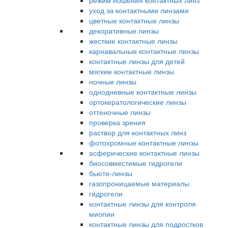
режим ношения контактных линз
уход за контактными линзами
цветные контактные линзы
декоративные линзы
жесткие контактные линзы
карнавальные контактные линзы
контактные линзы для детей
мягкие контактные линзы
ночные линзы
однодневные контактные линзы
ортокератологические линзы
оттеночные линзы
проверка зрения
раствор для контактных линз
фотохромные контактные линзы
асферические контактные линзы
биосовместимые гидрогели
бьюти-линзы
газопроницаемые материалы
гидрогели
контактные линзы для контроля
миопии
контактные линзы для подростков