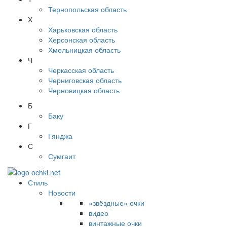
Тернопольская область
Х
Харьковская область
Херсонская область
Хмельницкая область
Ч
Черкасская область
Черниговская область
Черновицкая область
Б
Баку
Г
Гянджа
С
Сумгаит
Стиль
Новости
«звёздные» очки
видео
винтажные очки