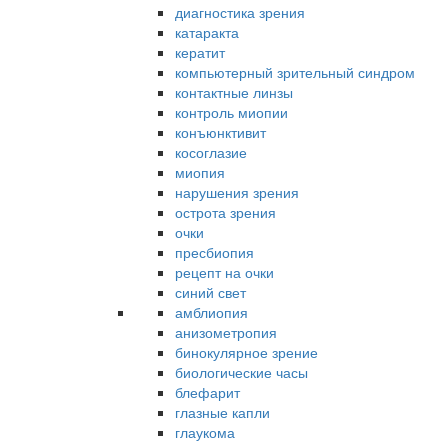
диагностика зрения
катаракта
кератит
компьютерный зрительный синдром
контактные линзы
контроль миопии
конъюнктивит
косоглазие
миопия
нарушения зрения
острота зрения
очки
пресбиопия
рецепт на очки
синий свет
амблиопия
анизометропия
бинокулярное зрение
биологические часы
блефарит
глазные капли
глаукома