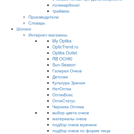
поликарбонат
трайвекс
Производители
Словарь
Шопинг
Интернет-магазины
My Optika
OpticTrend.ru
Optika Outlet
RB OCHKI
Sun-Season
Галерея Очков
Деточки
Культура Зрения
НетОптик
ОптикБокс
ОптиСтатус
Черника Оптика
выбор цвета очков
материалы очков
подбор очков мужчине
подбор очков по форме лица