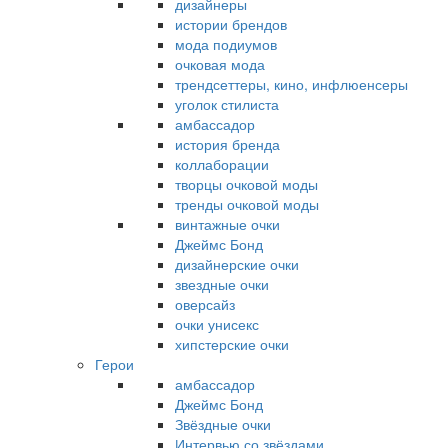
дизайнеры
истории брендов
мода подиумов
очковая мода
трендсеттеры, кино, инфлюенсеры
уголок стилиста
амбассадор
история бренда
коллаборации
творцы очковой моды
тренды очковой моды
винтажные очки
Джеймс Бонд
дизайнерские очки
звездные очки
оверсайз
очки унисекс
хипстерские очки
Герои
амбассадор
Джеймс Бонд
Звёздные очки
Интервью со звёздами