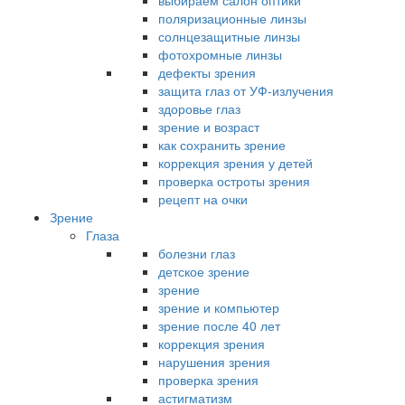
выбираем салон оптики
поляризационные линзы
солнцезащитные линзы
фотохромные линзы
дефекты зрения
защита глаз от УФ-излучения
здоровье глаз
зрение и возраст
как сохранить зрение
коррекция зрения у детей
проверка остроты зрения
рецепт на очки
Зрение
Глаза
болезни глаз
детское зрение
зрение
зрение и компьютер
зрение после 40 лет
коррекция зрения
нарушения зрения
проверка зрения
астигматизм