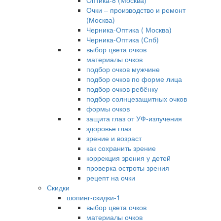
Оптика-8 (Москва)
Очки – производство и ремонт
(Москва)
Черника-Оптика ( Москва)
Черника-Оптика (Спб)
выбор цвета очков
материалы очков
подбор очков мужчине
подбор очков по форме лица
подбор очков ребёнку
подбор солнцезащитных очков
формы очков
защита глаз от УФ-излучения
здоровье глаз
зрение и возраст
как сохранить зрение
коррекция зрения у детей
проверка остроты зрения
рецепт на очки
Скидки
шопинг-скидки-1
выбор цвета очков
материалы очков