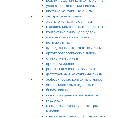
режим ношения контактных линз
уход за контактными линзами
цветные контактные линзы
декоративные линзы
жесткие контактные линзы
карнавальные контактные линзы
контактные линзы для детей
мягкие контактные линзы
ночные линзы
однодневные контактные линзы
ортокератологические линзы
оттеночные линзы
проверка зрения
раствор для контактных линз
фотохромные контактные линзы
асферические контактные линзы
биосовместимые гидрогели
бьюти-линзы
газопроницаемые материалы
гидрогели
контактные линзы для контроля
миопии
контактные линзы для подростков