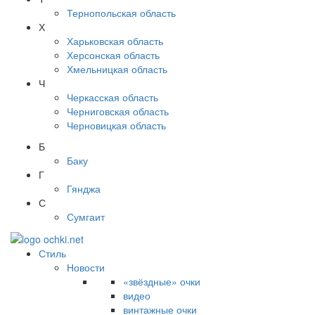
Тернопольская область
Х
Харьковская область
Херсонская область
Хмельницкая область
Ч
Черкасская область
Черниговская область
Черновицкая область
Б
Баку
Г
Гянджа
С
Сумгаит
Стиль
Новости
«звёздные» очки
видео
винтажные очки