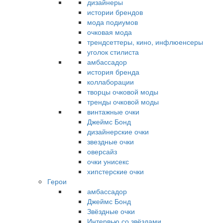
дизайнеры
истории брендов
мода подиумов
очковая мода
трендсеттеры, кино, инфлюенсеры
уголок стилиста
амбассадор
история бренда
коллаборации
творцы очковой моды
тренды очковой моды
винтажные очки
Джеймс Бонд
дизайнерские очки
звездные очки
оверсайз
очки унисекс
хипстерские очки
Герои
амбассадор
Джеймс Бонд
Звёздные очки
Интервью со звёздами