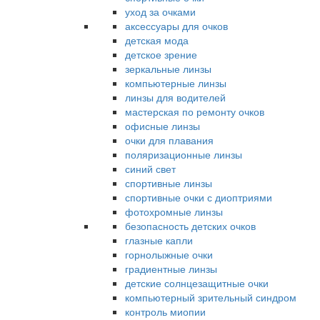
уход за очками
аксессуары для очков
детская мода
детское зрение
зеркальные линзы
компьютерные линзы
линзы для водителей
мастерская по ремонту очков
офисные линзы
очки для плавания
поляризационные линзы
синий свет
спортивные линзы
спортивные очки с диоптриями
фотохромные линзы
безопасность детских очков
глазные капли
горнолыжные очки
градиентные линзы
детские солнцезащитные очки
компьютерный зрительный синдром
контроль миопии