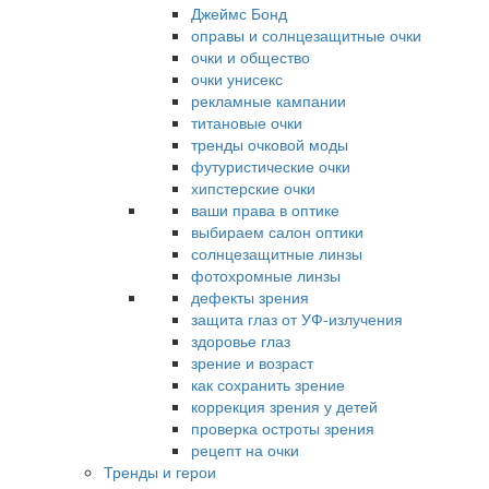
Джеймс Бонд
оправы и солнцезащитные очки
очки и общество
очки унисекс
рекламные кампании
титановые очки
тренды очковой моды
футуристические очки
хипстерские очки
ваши права в оптике
выбираем салон оптики
солнцезащитные линзы
фотохромные линзы
дефекты зрения
защита глаз от УФ-излучения
здоровье глаз
зрение и возраст
как сохранить зрение
коррекция зрения у детей
проверка остроты зрения
рецепт на очки
Тренды и герои