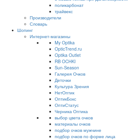
поликарбонат
трайвекс
Производители
Словарь
Шопинг
Интернет-магазины
My Optika
OpticTrend.ru
Optika Outlet
RB OCHKI
Sun-Season
Галерея Очков
Деточки
Культура Зрения
НетОптик
ОптикБокс
ОптиСтатус
Черника Оптика
выбор цвета очков
материалы очков
подбор очков мужчине
подбор очков по форме лица