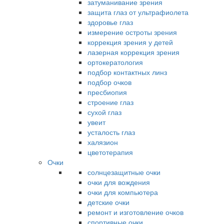
затуманивание зрения
защита глаз от ультрафиолета
здоровье глаз
измерение остроты зрения
коррекция зрения у детей
лазерная коррекция зрения
ортокератология
подбор контактных линз
подбор очков
пресбиопия
строение глаз
сухой глаз
увеит
усталость глаз
халязион
цветотерапия
Очки
солнцезащитные очки
очки для вождения
очки для компьютера
детские очки
ремонт и изготовление очков
спортивные очки