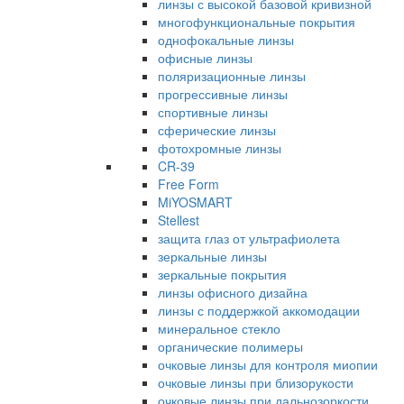
линзы с высокой базовой кривизной
многофункциональные покрытия
однофокальные линзы
офисные линзы
поляризационные линзы
прогрессивные линзы
спортивные линзы
сферические линзы
фотохромные линзы
CR-39
Free Form
MiYOSMART
Stellest
защита глаз от ультрафиолета
зеркальные линзы
зеркальные покрытия
линзы офисного дизайна
линзы с поддержкой аккомодации
минеральное стекло
органические полимеры
очковые линзы для контроля миопии
очковые линзы при близорукости
очковые линзы при дальнозоркости