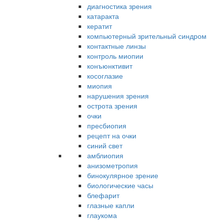
диагностика зрения
катаракта
кератит
компьютерный зрительный синдром
контактные линзы
контроль миопии
конъюнктивит
косоглазие
миопия
нарушения зрения
острота зрения
очки
пресбиопия
рецепт на очки
синий свет
амблиопия
анизометропия
бинокулярное зрение
биологические часы
блефарит
глазные капли
глаукома