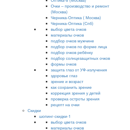
Оптика-8 (Москва)
Очки – производство и ремонт
(Москва)
Черника-Оптика ( Москва)
Черника-Оптика (Спб)
выбор цвета очков
материалы очков
подбор очков мужчине
подбор очков по форме лица
подбор очков ребёнку
подбор солнцезащитных очков
формы очков
защита глаз от УФ-излучения
здоровье глаз
зрение и возраст
как сохранить зрение
коррекция зрения у детей
проверка остроты зрения
рецепт на очки
Скидки
шопинг-скидки-1
выбор цвета очков
материалы очков