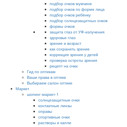
подбор очков мужчине
подбор очков по форме лица
подбор очков ребёнку
подбор солнцезащитных очков
формы очков
защита глаз от УФ-излучения
здоровье глаз
зрение и возраст
как сохранить зрение
коррекция зрения у детей
проверка остроты зрения
рецепт на очки
Гид по оптикам
Ваши права в оптике
Выбираем салон оптики
Маркет
шопинг-маркет-1
солнцезащитные очки
контактные линзы
оправы
спортивные очки
растворы и капли