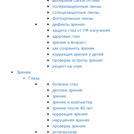
выбираем салон оптики
поляризационные линзы
солнцезащитные линзы
фотохромные линзы
дефекты зрения
защита глаз от УФ-излучения
здоровье глаз
зрение и возраст
как сохранить зрение
коррекция зрения у детей
проверка остроты зрения
рецепт на очки
Зрение
Глаза
болезни глаз
детское зрение
зрение
зрение и компьютер
зрение после 40 лет
коррекция зрения
нарушения зрения
проверка зрения
астигматизм