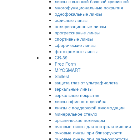
линзы с высокой базовой кривизной
многофункциональные покрытия
однофокальные линзы
офисные линзы
поляризационные линзы
прогрессивные линзы
спортивные линзы
сферические линзы
фотохромные линзы
CR-39
Free Form
MiYOSMART
Stellest
защита глаз от ультрафиолета
зеркальные линзы
зеркальные покрытия
линзы офисного дизайна
линзы с поддержкой аккомодации
минеральное стекло
органические полимеры
очковые линзы для контроля миопии
очковые линзы при близорукости
очковые линзы при дальнозоркости