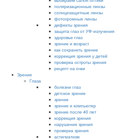
выбираем салон оптики
поляризационные линзы
солнцезащитные линзы
фотохромные линзы
дефекты зрения
защита глаз от УФ-излучения
здоровье глаз
зрение и возраст
как сохранить зрение
коррекция зрения у детей
проверка остроты зрения
рецепт на очки
Зрение
Глаза
болезни глаз
детское зрение
зрение
зрение и компьютер
зрение после 40 лет
коррекция зрения
нарушения зрения
проверка зрения
астигматизм