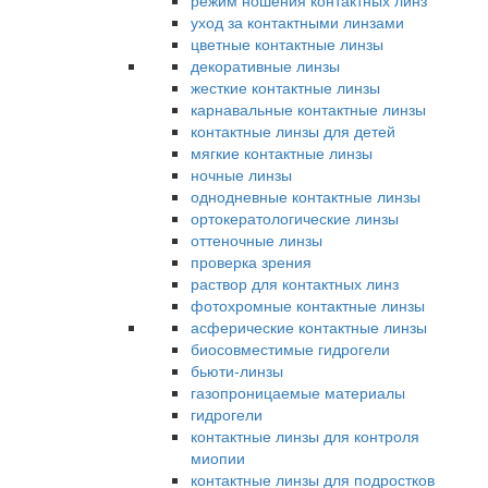
режим ношения контактных линз
уход за контактными линзами
цветные контактные линзы
декоративные линзы
жесткие контактные линзы
карнавальные контактные линзы
контактные линзы для детей
мягкие контактные линзы
ночные линзы
однодневные контактные линзы
ортокератологические линзы
оттеночные линзы
проверка зрения
раствор для контактных линз
фотохромные контактные линзы
асферические контактные линзы
биосовместимые гидрогели
бьюти-линзы
газопроницаемые материалы
гидрогели
контактные линзы для контроля
миопии
контактные линзы для подростков