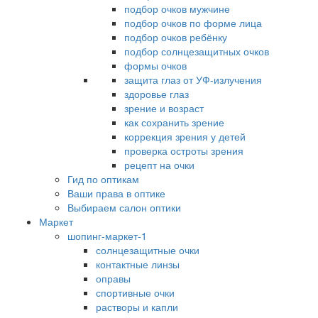
подбор очков мужчине
подбор очков по форме лица
подбор очков ребёнку
подбор солнцезащитных очков
формы очков
защита глаз от УФ-излучения
здоровье глаз
зрение и возраст
как сохранить зрение
коррекция зрения у детей
проверка остроты зрения
рецепт на очки
Гид по оптикам
Ваши права в оптике
Выбираем салон оптики
Маркет
шопинг-маркет-1
солнцезащитные очки
контактные линзы
оправы
спортивные очки
растворы и капли