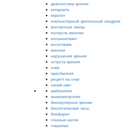
диагностика зрения
катаракта
кератит
компьютерный зрительный синдром
контактные линзы
контроль миопии
конъюнктивит
косоглазие
миопия
нарушения зрения
острота зрения
очки
пресбиопия
рецепт на очки
синий свет
амблиопия
анизометропия
бинокулярное зрение
биологические часы
блефарит
глазные капли
глаукома