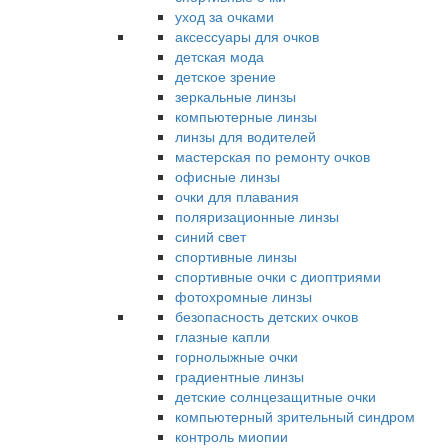
уход за очками
аксессуары для очков
детская мода
детское зрение
зеркальные линзы
компьютерные линзы
линзы для водителей
мастерская по ремонту очков
офисные линзы
очки для плавания
поляризационные линзы
синий свет
спортивные линзы
спортивные очки с диоптриями
фотохромные линзы
безопасность детских очков
глазные капли
горнолыжные очки
градиентные линзы
детские солнцезащитные очки
компьютерный зрительный синдром
контроль миопии