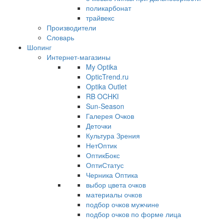
поликарбонат
трайвекс
Производители
Словарь
Шопинг
Интернет-магазины
My Optika
OpticTrend.ru
Optika Outlet
RB OCHKI
Sun-Season
Галерея Очков
Деточки
Культура Зрения
НетОптик
ОптикБокс
ОптиСтатус
Черника Оптика
выбор цвета очков
материалы очков
подбор очков мужчине
подбор очков по форме лица