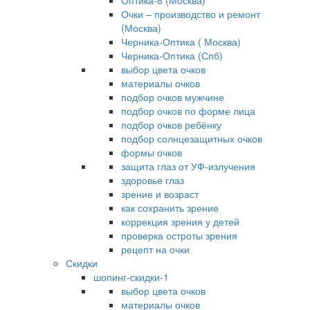
Оптика-8 (Москва)
Очки – производство и ремонт
(Москва)
Черника-Оптика ( Москва)
Черника-Оптика (Спб)
выбор цвета очков
материалы очков
подбор очков мужчине
подбор очков по форме лица
подбор очков ребёнку
подбор солнцезащитных очков
формы очков
защита глаз от УФ-излучения
здоровье глаз
зрение и возраст
как сохранить зрение
коррекция зрения у детей
проверка остроты зрения
рецепт на очки
Скидки
шопинг-скидки-1
выбор цвета очков
материалы очков