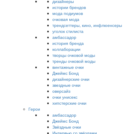
дизайнеры
истории брендов
мода подиумов
очковая мода
трендсеттеры, кино, инфлюенсеры
уголок стилиста
амбассадор
история бренда
коллаборации
творцы очковой моды
тренды очковой моды
винтажные очки
Джеймс Бонд
дизайнерские очки
звездные очки
оверсайз
очки унисекс
хипстерские очки
Герои
амбассадор
Джеймс Бонд
Звёздные очки
Интервью со звёздами