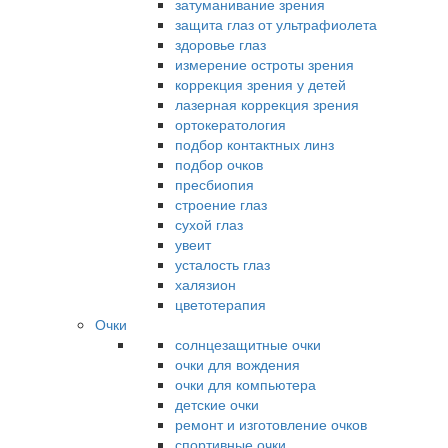
затуманивание зрения
защита глаз от ультрафиолета
здоровье глаз
измерение остроты зрения
коррекция зрения у детей
лазерная коррекция зрения
ортокератология
подбор контактных линз
подбор очков
пресбиопия
строение глаз
сухой глаз
увеит
усталость глаз
халязион
цветотерапия
Очки
солнцезащитные очки
очки для вождения
очки для компьютера
детские очки
ремонт и изготовление очков
спортивные очки