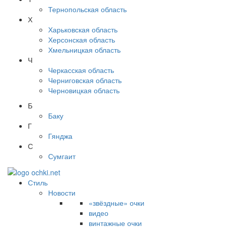
Тернопольская область
Х
Харьковская область
Херсонская область
Хмельницкая область
Ч
Черкасская область
Черниговская область
Черновицкая область
Б
Баку
Г
Гянджа
С
Сумгаит
Стиль
Новости
«звёздные» очки
видео
винтажные очки