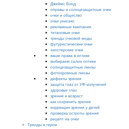
Джеймс Бонд
оправы и солнцезащитные очки
очки и общество
очки унисекс
рекламные кампании
титановые очки
тренды очковой моды
футуристические очки
хипстерские очки
ваши права в оптике
выбираем салон оптики
солнцезащитные линзы
фотохромные линзы
дефекты зрения
защита глаз от УФ-излучения
здоровье глаз
зрение и возраст
как сохранить зрение
коррекция зрения у детей
проверка остроты зрения
рецепт на очки
Тренды и герои