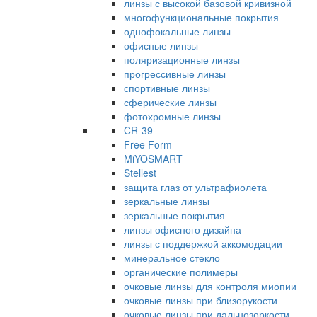
линзы с высокой базовой кривизной
многофункциональные покрытия
однофокальные линзы
офисные линзы
поляризационные линзы
прогрессивные линзы
спортивные линзы
сферические линзы
фотохромные линзы
CR-39
Free Form
MiYOSMART
Stellest
защита глаз от ультрафиолета
зеркальные линзы
зеркальные покрытия
линзы офисного дизайна
линзы с поддержкой аккомодации
минеральное стекло
органические полимеры
очковые линзы для контроля миопии
очковые линзы при близорукости
очковые линзы при дальнозоркости