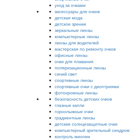
уход за очками
аксессуары для очков
детская мода
детское зрение
зеркальные линзы
компьютерные линзы
линзы для водителей
мастерская по ремонту очков
офисные линзы
очки для плавания
поляризационные линзы
синий свет
спортивные линзы
спортивные очки с диоптриями
фотохромные линзы
безопасность детских очков
глазные капли
горнолыжные очки
градиентные линзы
детские солнцезащитные очки
компьютерный зрительный синдром
контроль миопии