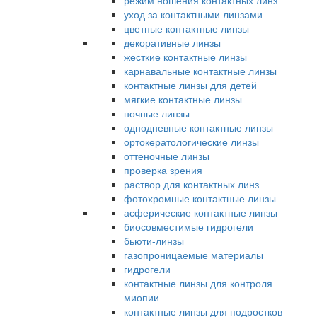
режим ношения контактных линз
уход за контактными линзами
цветные контактные линзы
декоративные линзы
жесткие контактные линзы
карнавальные контактные линзы
контактные линзы для детей
мягкие контактные линзы
ночные линзы
однодневные контактные линзы
ортокератологические линзы
оттеночные линзы
проверка зрения
раствор для контактных линз
фотохромные контактные линзы
асферические контактные линзы
биосовместимые гидрогели
бьюти-линзы
газопроницаемые материалы
гидрогели
контактные линзы для контроля
миопии
контактные линзы для подростков