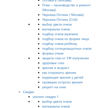
Оптика-8 (Москва)
Очки – производство и ремонт
(Москва)
Черника-Оптика ( Москва)
Черника-Оптика (Спб)
выбор цвета очков
материалы очков
подбор очков мужчине
подбор очков по форме лица
подбор очков ребёнку
подбор солнцезащитных очков
формы очков
защита глаз от УФ-излучения
здоровье глаз
зрение и возраст
как сохранить зрение
коррекция зрения у детей
проверка остроты зрения
рецепт на очки
Скидки
шопинг-скидки-1
выбор цвета очков
материалы очков