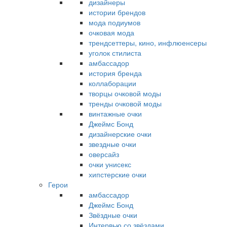
дизайнеры
истории брендов
мода подиумов
очковая мода
трендсеттеры, кино, инфлюенсеры
уголок стилиста
амбассадор
история бренда
коллаборации
творцы очковой моды
тренды очковой моды
винтажные очки
Джеймс Бонд
дизайнерские очки
звездные очки
оверсайз
очки унисекс
хипстерские очки
Герои
амбассадор
Джеймс Бонд
Звёздные очки
Интервью со звёздами