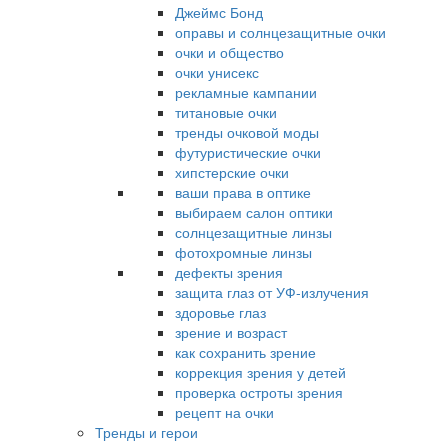
Джеймс Бонд
оправы и солнцезащитные очки
очки и общество
очки унисекс
рекламные кампании
титановые очки
тренды очковой моды
футуристические очки
хипстерские очки
ваши права в оптике
выбираем салон оптики
солнцезащитные линзы
фотохромные линзы
дефекты зрения
защита глаз от УФ-излучения
здоровье глаз
зрение и возраст
как сохранить зрение
коррекция зрения у детей
проверка остроты зрения
рецепт на очки
Тренды и герои