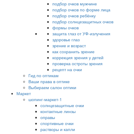
подбор очков мужчине
подбор очков по форме лица
подбор очков ребёнку
подбор солнцезащитных очков
формы очков
защита глаз от УФ-излучения
здоровье глаз
зрение и возраст
как сохранить зрение
коррекция зрения у детей
проверка остроты зрения
рецепт на очки
Гид по оптикам
Ваши права в оптике
Выбираем салон оптики
Маркет
шопинг-маркет-1
солнцезащитные очки
контактные линзы
оправы
спортивные очки
растворы и капли