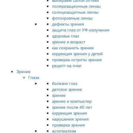
выбираем салон оптики
поляризационные линзы
солнцезащитные линзы
фотохромные линзы
дефекты зрения
защита глаз от УФ-излучения
здоровье глаз
зрение и возраст
как сохранить зрение
коррекция зрения у детей
проверка остроты зрения
рецепт на очки
Зрение
Глаза
болезни глаз
детское зрение
зрение
зрение и компьютер
зрение после 40 лет
коррекция зрения
нарушения зрения
проверка зрения
астигматизм