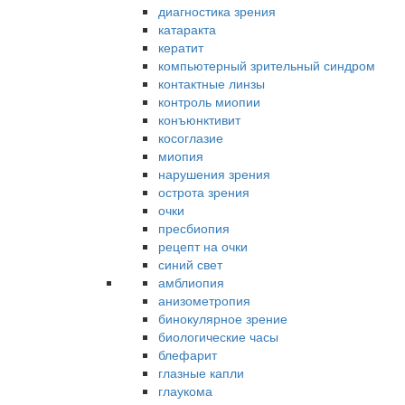
диагностика зрения
катаракта
кератит
компьютерный зрительный синдром
контактные линзы
контроль миопии
конъюнктивит
косоглазие
миопия
нарушения зрения
острота зрения
очки
пресбиопия
рецепт на очки
синий свет
амблиопия
анизометропия
бинокулярное зрение
биологические часы
блефарит
глазные капли
глаукома