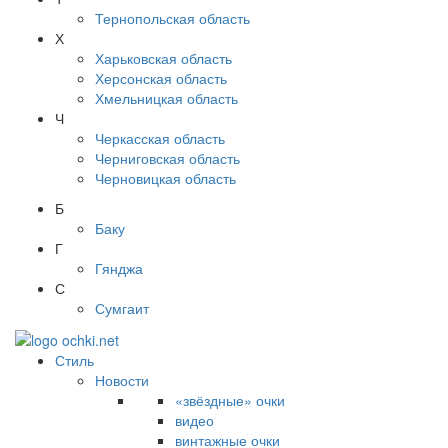
Тернопольская область
Х
Харьковская область
Херсонская область
Хмельницкая область
Ч
Черкасская область
Черниговская область
Черновицкая область
Б
Баку
Г
Гянджа
С
Сумгаит
Стиль
Новости
«звёздные» очки
видео
винтажные очки