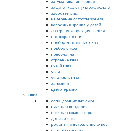
затуманивание зрения
защита глаз от ультрафиолета
здоровье глаз
измерение остроты зрения
коррекция зрения у детей
лазерная коррекция зрения
ортокератология
подбор контактных линз
подбор очков
пресбиопия
строение глаз
сухой глаз
увеит
усталость глаз
халязион
цветотерапия
Очки
солнцезащитные очки
очки для вождения
очки для компьютера
детские очки
ремонт и изготовление очков
спортивные очки