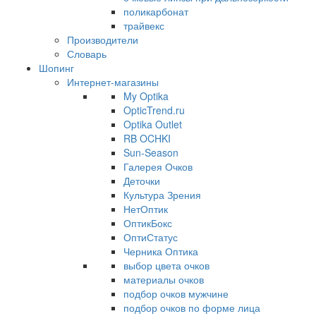
поликарбонат
трайвекс
Производители
Словарь
Шопинг
Интернет-магазины
My Optika
OpticTrend.ru
Optika Outlet
RB OCHKI
Sun-Season
Галерея Очков
Деточки
Культура Зрения
НетОптик
ОптикБокс
ОптиСтатус
Черника Оптика
выбор цвета очков
материалы очков
подбор очков мужчине
подбор очков по форме лица