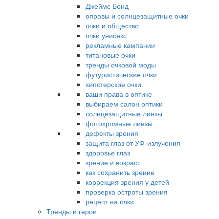
Джеймс Бонд
оправы и солнцезащитные очки
очки и общество
очки унисекс
рекламные кампании
титановые очки
тренды очковой моды
футуристические очки
хипстерские очки
ваши права в оптике
выбираем салон оптики
солнцезащитные линзы
фотохромные линзы
дефекты зрения
защита глаз от УФ-излучения
здоровье глаз
зрение и возраст
как сохранить зрение
коррекция зрения у детей
проверка остроты зрения
рецепт на очки
Тренды и герои