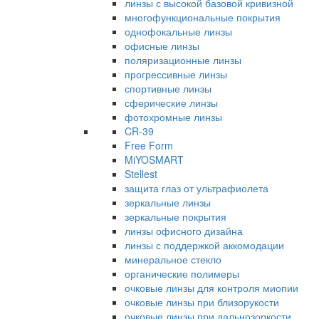
линзы с высокой базовой кривизной
многофункциональные покрытия
однофокальные линзы
офисные линзы
поляризационные линзы
прогрессивные линзы
спортивные линзы
сферические линзы
фотохромные линзы
CR-39
Free Form
MiYOSMART
Stellest
защита глаз от ультрафиолета
зеркальные линзы
зеркальные покрытия
линзы офисного дизайна
линзы с поддержкой аккомодации
минеральное стекло
органические полимеры
очковые линзы для контроля миопии
очковые линзы при близорукости
очковые линзы при дальнозоркости