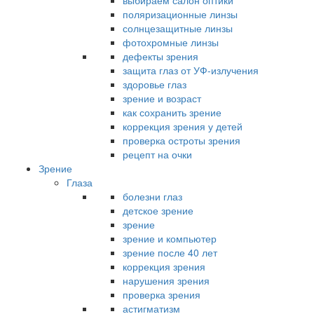
выбираем салон оптики
поляризационные линзы
солнцезащитные линзы
фотохромные линзы
дефекты зрения
защита глаз от УФ-излучения
здоровье глаз
зрение и возраст
как сохранить зрение
коррекция зрения у детей
проверка остроты зрения
рецепт на очки
Зрение
Глаза
болезни глаз
детское зрение
зрение
зрение и компьютер
зрение после 40 лет
коррекция зрения
нарушения зрения
проверка зрения
астигматизм