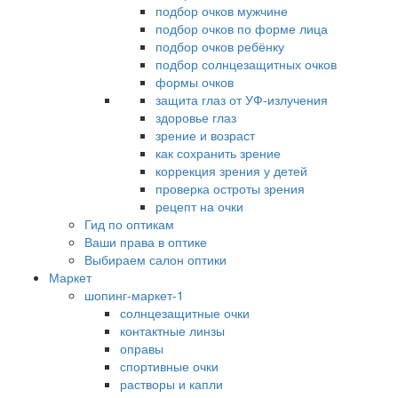
подбор очков мужчине
подбор очков по форме лица
подбор очков ребёнку
подбор солнцезащитных очков
формы очков
защита глаз от УФ-излучения
здоровье глаз
зрение и возраст
как сохранить зрение
коррекция зрения у детей
проверка остроты зрения
рецепт на очки
Гид по оптикам
Ваши права в оптике
Выбираем салон оптики
Маркет
шопинг-маркет-1
солнцезащитные очки
контактные линзы
оправы
спортивные очки
растворы и капли