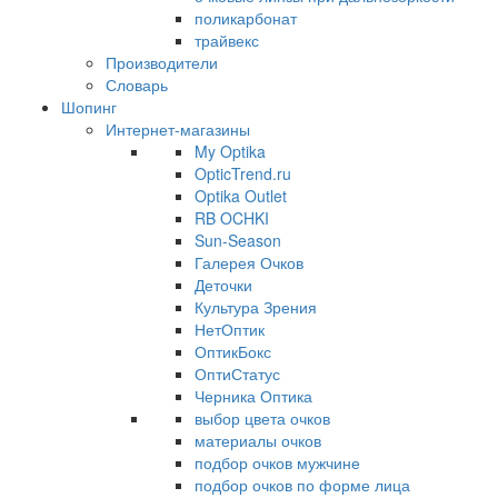
поликарбонат
трайвекс
Производители
Словарь
Шопинг
Интернет-магазины
My Optika
OpticTrend.ru
Optika Outlet
RB OCHKI
Sun-Season
Галерея Очков
Деточки
Культура Зрения
НетОптик
ОптикБокс
ОптиСтатус
Черника Оптика
выбор цвета очков
материалы очков
подбор очков мужчине
подбор очков по форме лица