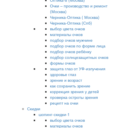
Оптика-8 (Москва)
Очки – производство и ремонт
(Москва)
Черника-Оптика ( Москва)
Черника-Оптика (Спб)
выбор цвета очков
материалы очков
подбор очков мужчине
подбор очков по форме лица
подбор очков ребёнку
подбор солнцезащитных очков
формы очков
защита глаз от УФ-излучения
здоровье глаз
зрение и возраст
как сохранить зрение
коррекция зрения у детей
проверка остроты зрения
рецепт на очки
Скидки
шопинг-скидки-1
выбор цвета очков
материалы очков