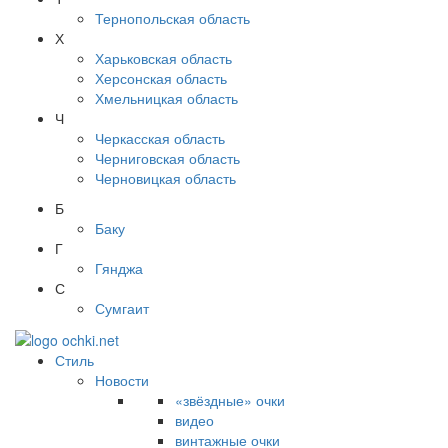
Тернопольская область
Х
Харьковская область
Херсонская область
Хмельницкая область
Ч
Черкасская область
Черниговская область
Черновицкая область
Б
Баку
Г
Гянджа
С
Сумгаит
Стиль
Новости
«звёздные» очки
видео
винтажные очки