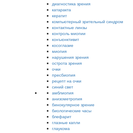
диагностика зрения
катаракта
кератит
компьютерный зрительный синдром
контактные линзы
контроль миопии
конъюнктивит
косоглазие
миопия
нарушения зрения
острота зрения
очки
пресбиопия
рецепт на очки
синий свет
амблиопия
анизометропия
бинокулярное зрение
биологические часы
блефарит
глазные капли
глаукома