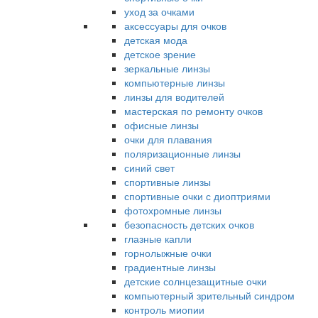
уход за очками
аксессуары для очков
детская мода
детское зрение
зеркальные линзы
компьютерные линзы
линзы для водителей
мастерская по ремонту очков
офисные линзы
очки для плавания
поляризационные линзы
синий свет
спортивные линзы
спортивные очки с диоптриями
фотохромные линзы
безопасность детских очков
глазные капли
горнолыжные очки
градиентные линзы
детские солнцезащитные очки
компьютерный зрительный синдром
контроль миопии