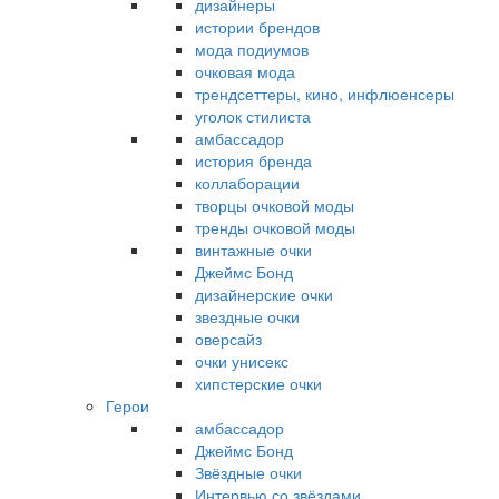
дизайнеры
истории брендов
мода подиумов
очковая мода
трендсеттеры, кино, инфлюенсеры
уголок стилиста
амбассадор
история бренда
коллаборации
творцы очковой моды
тренды очковой моды
винтажные очки
Джеймс Бонд
дизайнерские очки
звездные очки
оверсайз
очки унисекс
хипстерские очки
Герои
амбассадор
Джеймс Бонд
Звёздные очки
Интервью со звёздами