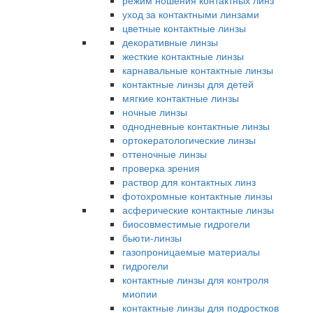
режим ношения контактных линз
уход за контактными линзами
цветные контактные линзы
декоративные линзы
жесткие контактные линзы
карнавальные контактные линзы
контактные линзы для детей
мягкие контактные линзы
ночные линзы
однодневные контактные линзы
ортокератологические линзы
оттеночные линзы
проверка зрения
раствор для контактных линз
фотохромные контактные линзы
асферические контактные линзы
биосовместимые гидрогели
бьюти-линзы
газопроницаемые материалы
гидрогели
контактные линзы для контроля
миопии
контактные линзы для подростков