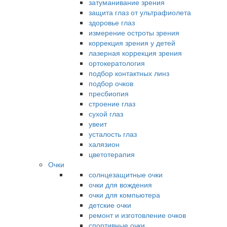
затуманивание зрения
защита глаз от ультрафиолета
здоровье глаз
измерение остроты зрения
коррекция зрения у детей
лазерная коррекция зрения
ортокератология
подбор контактных линз
подбор очков
пресбиопия
строение глаз
сухой глаз
увеит
усталость глаз
халязион
цветотерапия
Очки
солнцезащитные очки
очки для вождения
очки для компьютера
детские очки
ремонт и изготовление очков
спортивные очки