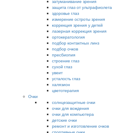
затуманивание зрения
защита глаз от ультрафиолета
здоровье глаз
измерение остроты зрения
коррекция зрения у детей
лазерная коррекция зрения
ортокератология
подбор контактных линз
подбор очков
пресбиопия
строение глаз
сухой глаз
увеит
усталость глаз
халязион
цветотерапия
Очки
солнцезащитные очки
очки для вождения
очки для компьютера
детские очки
ремонт и изготовление очков
спортивные очки