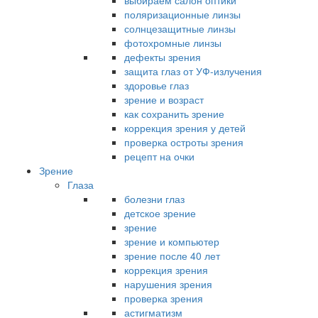
выбираем салон оптики
поляризационные линзы
солнцезащитные линзы
фотохромные линзы
дефекты зрения
защита глаз от УФ-излучения
здоровье глаз
зрение и возраст
как сохранить зрение
коррекция зрения у детей
проверка остроты зрения
рецепт на очки
Зрение
Глаза
болезни глаз
детское зрение
зрение
зрение и компьютер
зрение после 40 лет
коррекция зрения
нарушения зрения
проверка зрения
астигматизм