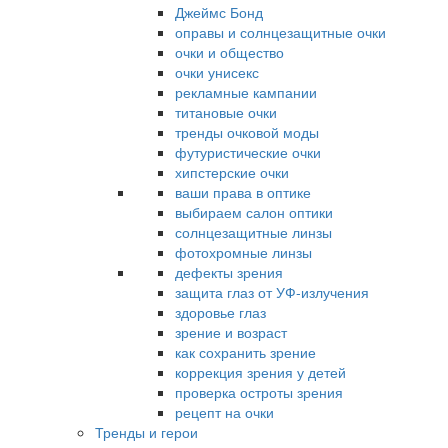
Джеймс Бонд
оправы и солнцезащитные очки
очки и общество
очки унисекс
рекламные кампании
титановые очки
тренды очковой моды
футуристические очки
хипстерские очки
ваши права в оптике
выбираем салон оптики
солнцезащитные линзы
фотохромные линзы
дефекты зрения
защита глаз от УФ-излучения
здоровье глаз
зрение и возраст
как сохранить зрение
коррекция зрения у детей
проверка остроты зрения
рецепт на очки
Тренды и герои