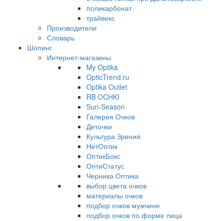
поликарбонат
трайвекс
Производители
Словарь
Шопинг
Интернет-магазины
My Optika
OpticTrend.ru
Optika Outlet
RB OCHKI
Sun-Season
Галерея Очков
Деточки
Культура Зрения
НетОптик
ОптикБокс
ОптиСтатус
Черника Оптика
выбор цвета очков
материалы очков
подбор очков мужчине
подбор очков по форме лица