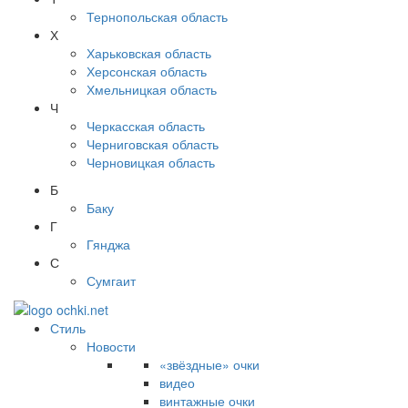
Тернопольская область
Х
Харьковская область
Херсонская область
Хмельницкая область
Ч
Черкасская область
Черниговская область
Черновицкая область
Б
Баку
Г
Гянджа
С
Сумгаит
Стиль
Новости
«звёздные» очки
видео
винтажные очки