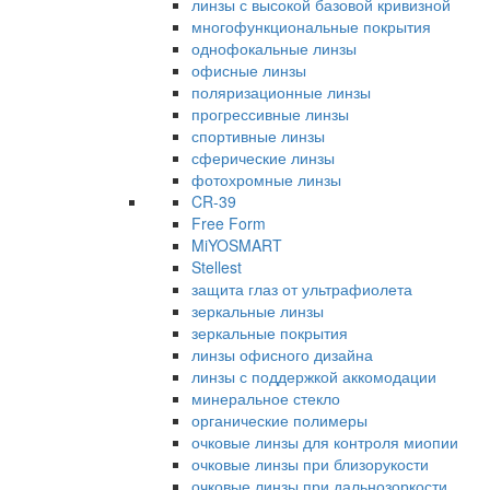
линзы с высокой базовой кривизной
многофункциональные покрытия
однофокальные линзы
офисные линзы
поляризационные линзы
прогрессивные линзы
спортивные линзы
сферические линзы
фотохромные линзы
CR-39
Free Form
MiYOSMART
Stellest
защита глаз от ультрафиолета
зеркальные линзы
зеркальные покрытия
линзы офисного дизайна
линзы с поддержкой аккомодации
минеральное стекло
органические полимеры
очковые линзы для контроля миопии
очковые линзы при близорукости
очковые линзы при дальнозоркости