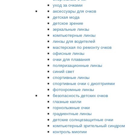
уход за очками
аксессуары для очков
детская мода
детское зрение
зеркальные линзы
компьютерные линзы
линзы для водителей
мастерская по ремонту очков
офисные линзы
очки для плавания
поляризационные линзы
синий свет
спортивные линзы
спортивные очки с диоптриями
фотохромные линзы
безопасность детских очков
глазные капли
горнолыжные очки
градиентные линзы
детские солнцезащитные очки
компьютерный зрительный синдром
контроль миопии