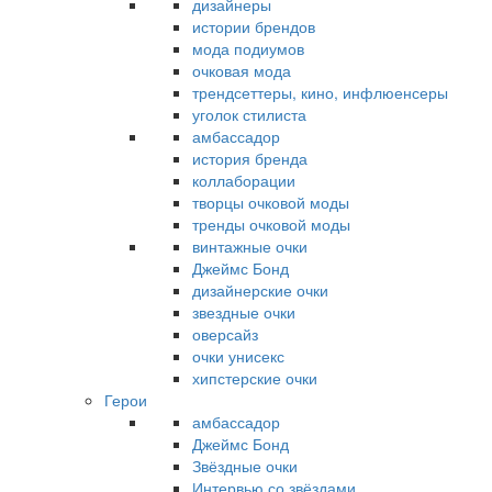
дизайнеры
истории брендов
мода подиумов
очковая мода
трендсеттеры, кино, инфлюенсеры
уголок стилиста
амбассадор
история бренда
коллаборации
творцы очковой моды
тренды очковой моды
винтажные очки
Джеймс Бонд
дизайнерские очки
звездные очки
оверсайз
очки унисекс
хипстерские очки
Герои
амбассадор
Джеймс Бонд
Звёздные очки
Интервью со звёздами