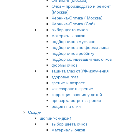
Оптика-8 (Москва)
Очки – производство и ремонт
(Москва)
Черника-Оптика ( Москва)
Черника-Оптика (Спб)
выбор цвета очков
материалы очков
подбор очков мужчине
подбор очков по форме лица
подбор очков ребёнку
подбор солнцезащитных очков
формы очков
защита глаз от УФ-излучения
здоровье глаз
зрение и возраст
как сохранить зрение
коррекция зрения у детей
проверка остроты зрения
рецепт на очки
Скидки
шопинг-скидки-1
выбор цвета очков
материалы очков