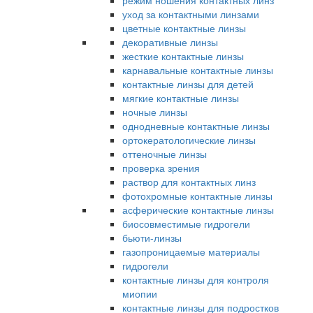
режим ношения контактных линз
уход за контактными линзами
цветные контактные линзы
декоративные линзы
жесткие контактные линзы
карнавальные контактные линзы
контактные линзы для детей
мягкие контактные линзы
ночные линзы
однодневные контактные линзы
ортокератологические линзы
оттеночные линзы
проверка зрения
раствор для контактных линз
фотохромные контактные линзы
асферические контактные линзы
биосовместимые гидрогели
бьюти-линзы
газопроницаемые материалы
гидрогели
контактные линзы для контроля
миопии
контактные линзы для подростков