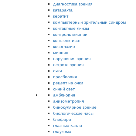
диагностика зрения
катаракта
кератит
компьютерный зрительный синдром
контактные линзы
контроль миопии
конъюнктивит
косоглазие
миопия
нарушения зрения
острота зрения
очки
пресбиопия
рецепт на очки
синий свет
амблиопия
анизометропия
бинокулярное зрение
биологические часы
блефарит
глазные капли
глаукома