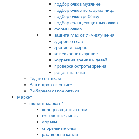
подбор очков мужчине
подбор очков по форме лица
подбор очков ребёнку
подбор солнцезащитных очков
формы очков
защита глаз от УФ-излучения
здоровье глаз
зрение и возраст
как сохранить зрение
коррекция зрения у детей
проверка остроты зрения
рецепт на очки
Гид по оптикам
Ваши права в оптике
Выбираем салон оптики
Маркет
шопинг-маркет-1
солнцезащитные очки
контактные линзы
оправы
спортивные очки
растворы и капли