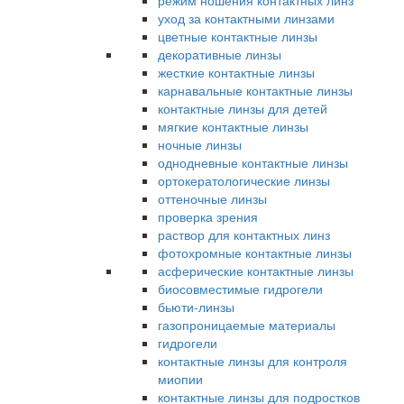
режим ношения контактных линз
уход за контактными линзами
цветные контактные линзы
декоративные линзы
жесткие контактные линзы
карнавальные контактные линзы
контактные линзы для детей
мягкие контактные линзы
ночные линзы
однодневные контактные линзы
ортокератологические линзы
оттеночные линзы
проверка зрения
раствор для контактных линз
фотохромные контактные линзы
асферические контактные линзы
биосовместимые гидрогели
бьюти-линзы
газопроницаемые материалы
гидрогели
контактные линзы для контроля
миопии
контактные линзы для подростков