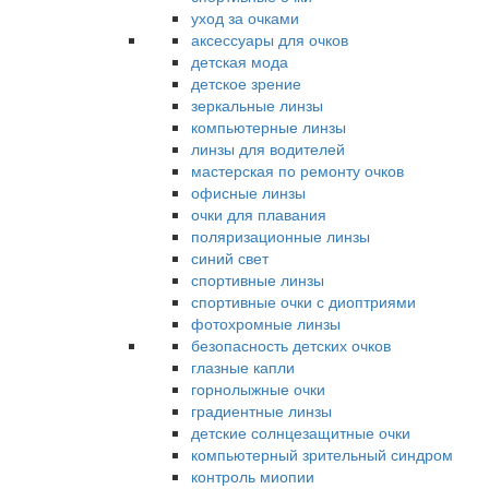
уход за очками
аксессуары для очков
детская мода
детское зрение
зеркальные линзы
компьютерные линзы
линзы для водителей
мастерская по ремонту очков
офисные линзы
очки для плавания
поляризационные линзы
синий свет
спортивные линзы
спортивные очки с диоптриями
фотохромные линзы
безопасность детских очков
глазные капли
горнолыжные очки
градиентные линзы
детские солнцезащитные очки
компьютерный зрительный синдром
контроль миопии