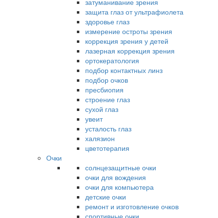
затуманивание зрения
защита глаз от ультрафиолета
здоровье глаз
измерение остроты зрения
коррекция зрения у детей
лазерная коррекция зрения
ортокератология
подбор контактных линз
подбор очков
пресбиопия
строение глаз
сухой глаз
увеит
усталость глаз
халязион
цветотерапия
Очки
солнцезащитные очки
очки для вождения
очки для компьютера
детские очки
ремонт и изготовление очков
спортивные очки