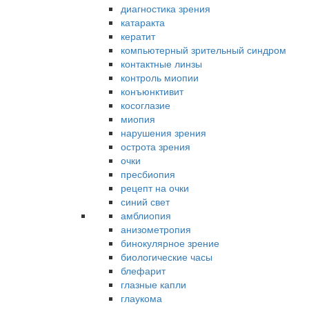
диагностика зрения
катаракта
кератит
компьютерный зрительный синдром
контактные линзы
контроль миопии
конъюнктивит
косоглазие
миопия
нарушения зрения
острота зрения
очки
пресбиопия
рецепт на очки
синий свет
амблиопия
анизометропия
бинокулярное зрение
биологические часы
блефарит
глазные капли
глаукома