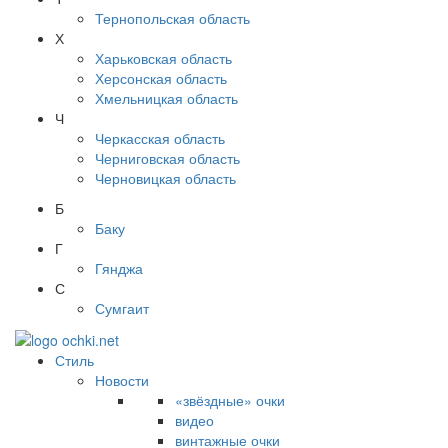
Тернопольская область
Х
Харьковская область
Херсонская область
Хмельницкая область
Ч
Черкасская область
Черниговская область
Черновицкая область
Б
Баку
Г
Гянджа
С
Сумгаит
Стиль
Новости
«звёздные» очки
видео
винтажные очки