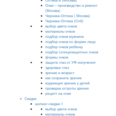
Оптика-8 (Москва)
Очки – производство и ремонт
(Москва)
Черника-Оптика ( Москва)
Черника-Оптика (Спб)
выбор цвета очков
материалы очков
подбор очков мужчине
подбор очков по форме лица
подбор очков ребёнку
подбор солнцезащитных очков
формы очков
защита глаз от УФ-излучения
здоровье глаз
зрение и возраст
как сохранить зрение
коррекция зрения у детей
проверка остроты зрения
рецепт на очки
Скидки
шопинг-скидки-1
выбор цвета очков
материалы очков