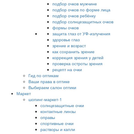
подбор очков мужчине
подбор очков по форме лица
подбор очков ребёнку
подбор солнцезащитных очков
формы очков
защита глаз от УФ-излучения
здоровье глаз
зрение и возраст
как сохранить зрение
коррекция зрения у детей
проверка остроты зрения
рецепт на очки
Гид по оптикам
Ваши права в оптике
Выбираем салон оптики
Маркет
шопинг-маркет-1
солнцезащитные очки
контактные линзы
оправы
спортивные очки
растворы и капли