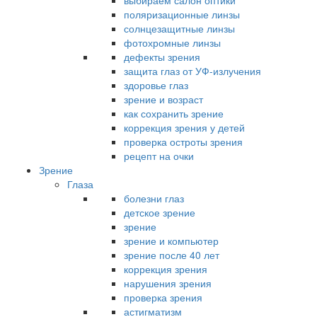
выбираем салон оптики
поляризационные линзы
солнцезащитные линзы
фотохромные линзы
дефекты зрения
защита глаз от УФ-излучения
здоровье глаз
зрение и возраст
как сохранить зрение
коррекция зрения у детей
проверка остроты зрения
рецепт на очки
Зрение
Глаза
болезни глаз
детское зрение
зрение
зрение и компьютер
зрение после 40 лет
коррекция зрения
нарушения зрения
проверка зрения
астигматизм