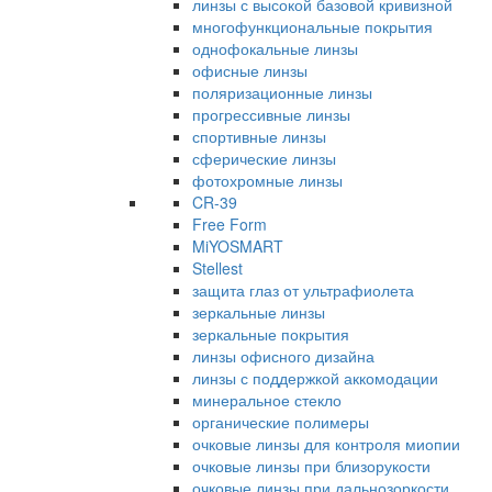
линзы с высокой базовой кривизной
многофункциональные покрытия
однофокальные линзы
офисные линзы
поляризационные линзы
прогрессивные линзы
спортивные линзы
сферические линзы
фотохромные линзы
CR-39
Free Form
MiYOSMART
Stellest
защита глаз от ультрафиолета
зеркальные линзы
зеркальные покрытия
линзы офисного дизайна
линзы с поддержкой аккомодации
минеральное стекло
органические полимеры
очковые линзы для контроля миопии
очковые линзы при близорукости
очковые линзы при дальнозоркости