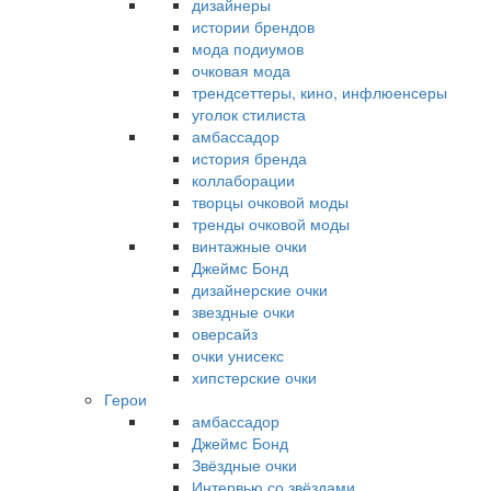
дизайнеры
истории брендов
мода подиумов
очковая мода
трендсеттеры, кино, инфлюенсеры
уголок стилиста
амбассадор
история бренда
коллаборации
творцы очковой моды
тренды очковой моды
винтажные очки
Джеймс Бонд
дизайнерские очки
звездные очки
оверсайз
очки унисекс
хипстерские очки
Герои
амбассадор
Джеймс Бонд
Звёздные очки
Интервью со звёздами