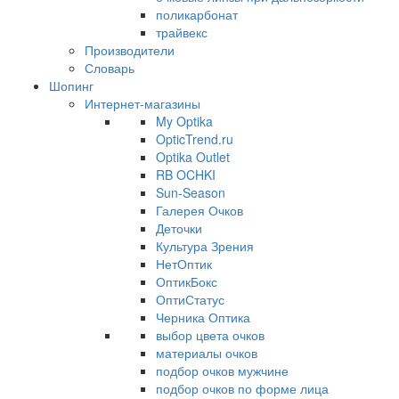
поликарбонат
трайвекс
Производители
Словарь
Шопинг
Интернет-магазины
My Optika
OpticTrend.ru
Optika Outlet
RB OCHKI
Sun-Season
Галерея Очков
Деточки
Культура Зрения
НетОптик
ОптикБокс
ОптиСтатус
Черника Оптика
выбор цвета очков
материалы очков
подбор очков мужчине
подбор очков по форме лица