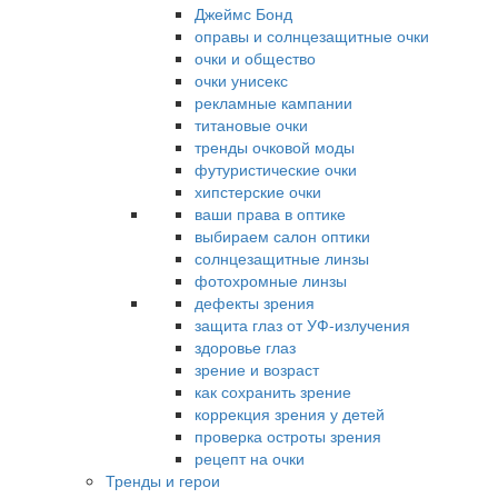
Джеймс Бонд
оправы и солнцезащитные очки
очки и общество
очки унисекс
рекламные кампании
титановые очки
тренды очковой моды
футуристические очки
хипстерские очки
ваши права в оптике
выбираем салон оптики
солнцезащитные линзы
фотохромные линзы
дефекты зрения
защита глаз от УФ-излучения
здоровье глаз
зрение и возраст
как сохранить зрение
коррекция зрения у детей
проверка остроты зрения
рецепт на очки
Тренды и герои