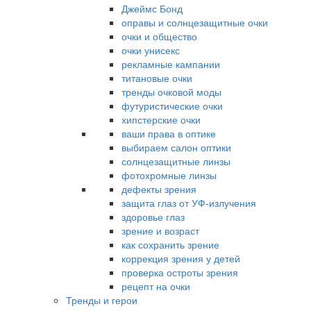
Джеймс Бонд
оправы и солнцезащитные очки
очки и общество
очки унисекс
рекламные кампании
титановые очки
тренды очковой моды
футуристические очки
хипстерские очки
ваши права в оптике
выбираем салон оптики
солнцезащитные линзы
фотохромные линзы
дефекты зрения
защита глаз от УФ-излучения
здоровье глаз
зрение и возраст
как сохранить зрение
коррекция зрения у детей
проверка остроты зрения
рецепт на очки
Тренды и герои