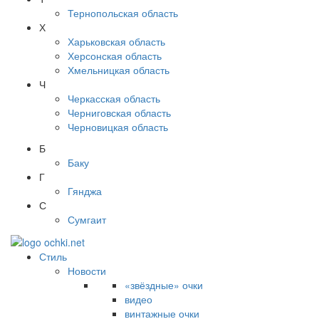
Тернопольская область
Х
Харьковская область
Херсонская область
Хмельницкая область
Ч
Черкасская область
Черниговская область
Черновицкая область
Б
Баку
Г
Гянджа
С
Сумгаит
Стиль
Новости
«звёздные» очки
видео
винтажные очки