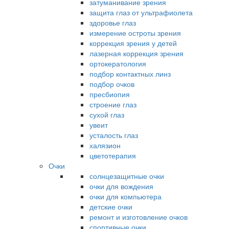
затуманивание зрения
защита глаз от ультрафиолета
здоровье глаз
измерение остроты зрения
коррекция зрения у детей
лазерная коррекция зрения
ортокератология
подбор контактных линз
подбор очков
пресбиопия
строение глаз
сухой глаз
увеит
усталость глаз
халязион
цветотерапия
Очки
солнцезащитные очки
очки для вождения
очки для компьютера
детские очки
ремонт и изготовление очков
спортивные очки