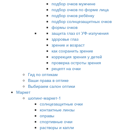
подбор очков мужчине
подбор очков по форме лица
подбор очков ребёнку
подбор солнцезащитных очков
формы очков
защита глаз от УФ-излучения
здоровье глаз
зрение и возраст
как сохранить зрение
коррекция зрения у детей
проверка остроты зрения
рецепт на очки
Гид по оптикам
Ваши права в оптике
Выбираем салон оптики
Маркет
шопинг-маркет-1
солнцезащитные очки
контактные линзы
оправы
спортивные очки
растворы и капли