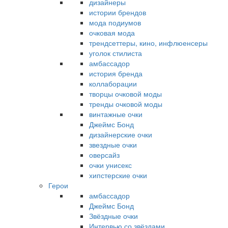
дизайнеры
истории брендов
мода подиумов
очковая мода
трендсеттеры, кино, инфлюенсеры
уголок стилиста
амбассадор
история бренда
коллаборации
творцы очковой моды
тренды очковой моды
винтажные очки
Джеймс Бонд
дизайнерские очки
звездные очки
оверсайз
очки унисекс
хипстерские очки
Герои
амбассадор
Джеймс Бонд
Звёздные очки
Интервью со звёздами