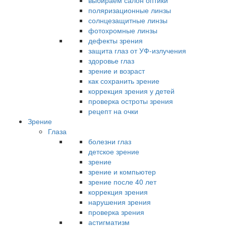
выбираем салон оптики
поляризационные линзы
солнцезащитные линзы
фотохромные линзы
дефекты зрения
защита глаз от УФ-излучения
здоровье глаз
зрение и возраст
как сохранить зрение
коррекция зрения у детей
проверка остроты зрения
рецепт на очки
Зрение
Глаза
болезни глаз
детское зрение
зрение
зрение и компьютер
зрение после 40 лет
коррекция зрения
нарушения зрения
проверка зрения
астигматизм