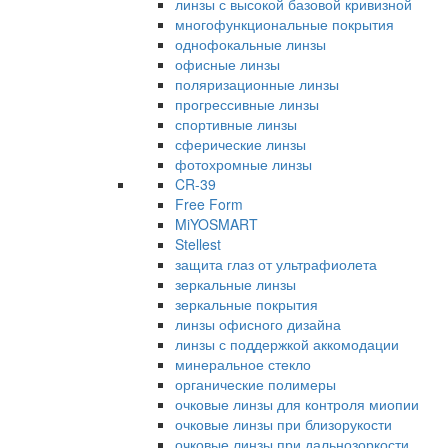
линзы с высокой базовой кривизной
многофункциональные покрытия
однофокальные линзы
офисные линзы
поляризационные линзы
прогрессивные линзы
спортивные линзы
сферические линзы
фотохромные линзы
CR-39
Free Form
MiYOSMART
Stellest
защита глаз от ультрафиолета
зеркальные линзы
зеркальные покрытия
линзы офисного дизайна
линзы с поддержкой аккомодации
минеральное стекло
органические полимеры
очковые линзы для контроля миопии
очковые линзы при близорукости
очковые линзы при дальнозоркости