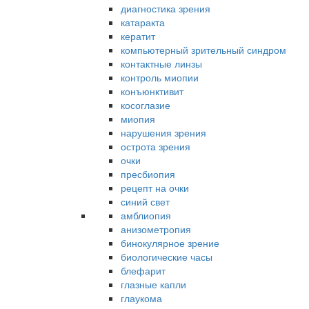
диагностика зрения
катаракта
кератит
компьютерный зрительный синдром
контактные линзы
контроль миопии
конъюнктивит
косоглазие
миопия
нарушения зрения
острота зрения
очки
пресбиопия
рецепт на очки
синий свет
амблиопия
анизометропия
бинокулярное зрение
биологические часы
блефарит
глазные капли
глаукома