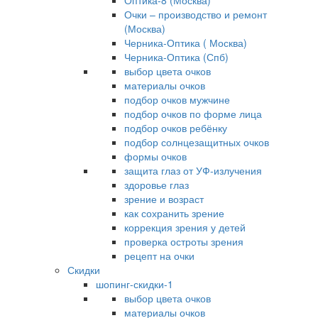
Оптика-8 (Москва)
Очки – производство и ремонт
(Москва)
Черника-Оптика ( Москва)
Черника-Оптика (Спб)
выбор цвета очков
материалы очков
подбор очков мужчине
подбор очков по форме лица
подбор очков ребёнку
подбор солнцезащитных очков
формы очков
защита глаз от УФ-излучения
здоровье глаз
зрение и возраст
как сохранить зрение
коррекция зрения у детей
проверка остроты зрения
рецепт на очки
Скидки
шопинг-скидки-1
выбор цвета очков
материалы очков