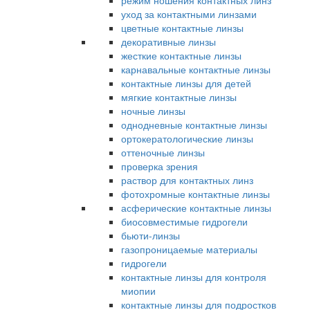
режим ношения контактных линз
уход за контактными линзами
цветные контактные линзы
декоративные линзы
жесткие контактные линзы
карнавальные контактные линзы
контактные линзы для детей
мягкие контактные линзы
ночные линзы
однодневные контактные линзы
ортокератологические линзы
оттеночные линзы
проверка зрения
раствор для контактных линз
фотохромные контактные линзы
асферические контактные линзы
биосовместимые гидрогели
бьюти-линзы
газопроницаемые материалы
гидрогели
контактные линзы для контроля
миопии
контактные линзы для подростков