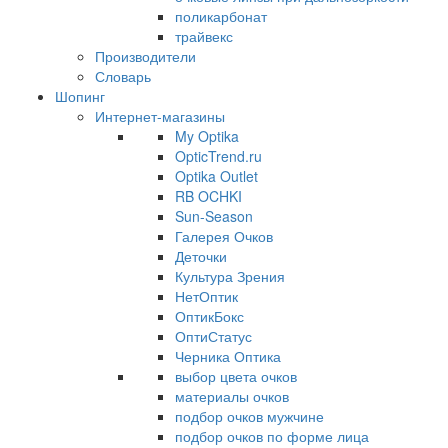
поликарбонат
трайвекс
Производители
Словарь
Шопинг
Интернет-магазины
My Optika
OpticTrend.ru
Optika Outlet
RB OCHKI
Sun-Season
Галерея Очков
Деточки
Культура Зрения
НетОптик
ОптикБокс
ОптиСтатус
Черника Оптика
выбор цвета очков
материалы очков
подбор очков мужчине
подбор очков по форме лица