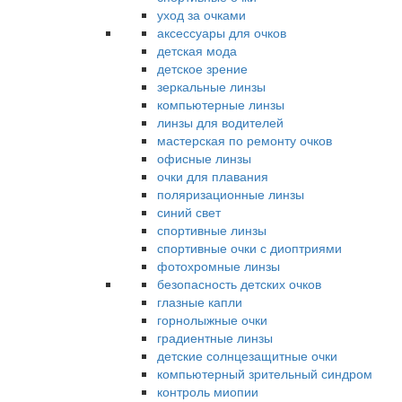
уход за очками
аксессуары для очков
детская мода
детское зрение
зеркальные линзы
компьютерные линзы
линзы для водителей
мастерская по ремонту очков
офисные линзы
очки для плавания
поляризационные линзы
синий свет
спортивные линзы
спортивные очки с диоптриями
фотохромные линзы
безопасность детских очков
глазные капли
горнолыжные очки
градиентные линзы
детские солнцезащитные очки
компьютерный зрительный синдром
контроль миопии