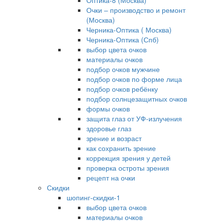
Оптика-8 (Москва)
Очки – производство и ремонт
(Москва)
Черника-Оптика ( Москва)
Черника-Оптика (Спб)
выбор цвета очков
материалы очков
подбор очков мужчине
подбор очков по форме лица
подбор очков ребёнку
подбор солнцезащитных очков
формы очков
защита глаз от УФ-излучения
здоровье глаз
зрение и возраст
как сохранить зрение
коррекция зрения у детей
проверка остроты зрения
рецепт на очки
Скидки
шопинг-скидки-1
выбор цвета очков
материалы очков