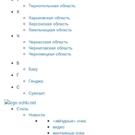
Тернопольская область
Х
Харьковская область
Херсонская область
Хмельницкая область
Ч
Черкасская область
Черниговская область
Черновицкая область
Б
Баку
Г
Гянджа
С
Сумгаит
Стиль
Новости
«звёздные» очки
видео
винтажные очки