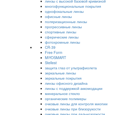
линзы с высокой базовой кривизной
многофункциональные покрытия
однофокальные линзы
офисные линзы
поляризационные линзы
прогрессивные линзы
спортивные линзы
сферические линзы
фотохромные линзы
CR-39
Free Form
MiYOSMART
Stellest
защита глаз от ультрафиолета
зеркальные линзы
зеркальные покрытия
линзы офисного дизайна
линзы с поддержкой аккомодации
минеральное стекло
органические полимеры
очковые линзы для контроля миопии
очковые линзы при близорукости
очковые линзы при дальнозоркости