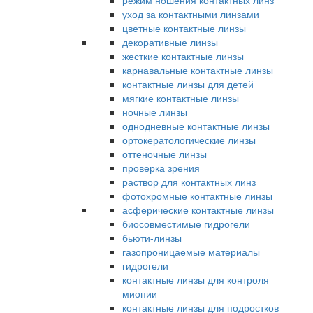
режим ношения контактных линз
уход за контактными линзами
цветные контактные линзы
декоративные линзы
жесткие контактные линзы
карнавальные контактные линзы
контактные линзы для детей
мягкие контактные линзы
ночные линзы
однодневные контактные линзы
ортокератологические линзы
оттеночные линзы
проверка зрения
раствор для контактных линз
фотохромные контактные линзы
асферические контактные линзы
биосовместимые гидрогели
бьюти-линзы
газопроницаемые материалы
гидрогели
контактные линзы для контроля
миопии
контактные линзы для подростков