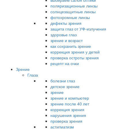
выбираем салон оптики
поляризационные линзы
солнцезащитные линзы
фотохромные линзы
дефекты зрения
защита глаз от УФ-излучения
здоровье глаз
зрение и возраст
как сохранить зрение
коррекция зрения у детей
проверка остроты зрения
рецепт на очки
Зрение
Глаза
болезни глаз
детское зрение
зрение
зрение и компьютер
зрение после 40 лет
коррекция зрения
нарушения зрения
проверка зрения
астигматизм