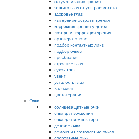
затуманивание зрения
защита глаз от ультрафиолета
здоровье глаз
измерение остроты зрения
коррекция зрения у детей
лазерная коррекция зрения
ортокератология
подбор контактных линз
подбор очков
пресбиопия
строение глаз
сухой глаз
увеит
усталость глаз
халязион
цветотерапия
Очки
солнцезащитные очки
очки для вождения
очки для компьютера
детские очки
ремонт и изготовление очков
спортивные очки