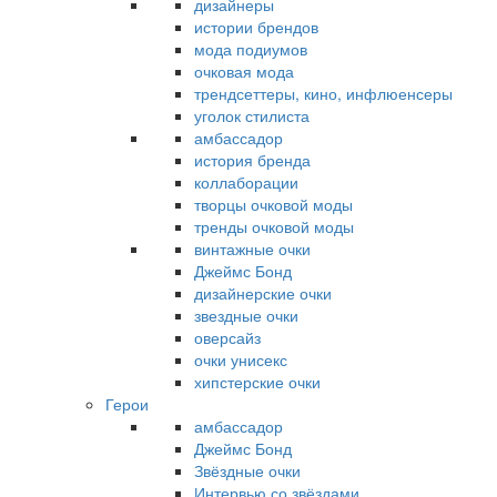
дизайнеры
истории брендов
мода подиумов
очковая мода
трендсеттеры, кино, инфлюенсеры
уголок стилиста
амбассадор
история бренда
коллаборации
творцы очковой моды
тренды очковой моды
винтажные очки
Джеймс Бонд
дизайнерские очки
звездные очки
оверсайз
очки унисекс
хипстерские очки
Герои
амбассадор
Джеймс Бонд
Звёздные очки
Интервью со звёздами