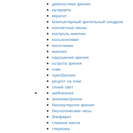
диагностика зрения
катаракта
кератит
компьютерный зрительный синдром
контактные линзы
контроль миопии
конъюнктивит
косоглазие
миопия
нарушения зрения
острота зрения
очки
пресбиопия
рецепт на очки
синий свет
амблиопия
анизометропия
бинокулярное зрение
биологические часы
блефарит
глазные капли
глаукома