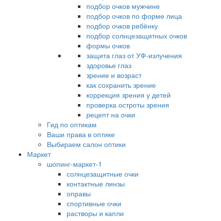
подбор очков мужчине
подбор очков по форме лица
подбор очков ребёнку
подбор солнцезащитных очков
формы очков
защита глаз от УФ-излучения
здоровье глаз
зрение и возраст
как сохранить зрение
коррекция зрения у детей
проверка остроты зрения
рецепт на очки
Гид по оптикам
Ваши права в оптике
Выбираем салон оптики
Маркет
шопинг-маркет-1
солнцезащитные очки
контактные линзы
оправы
спортивные очки
растворы и капли