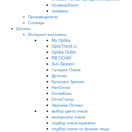
поликарбонат
трайвекс
Производители
Словарь
Шопинг
Интернет-магазины
My Optika
OpticTrend.ru
Optika Outlet
RB OCHKI
Sun-Season
Галерея Очков
Деточки
Культура Зрения
НетОптик
ОптикБокс
ОптиСтатус
Черника Оптика
выбор цвета очков
материалы очков
подбор очков мужчине
подбор очков по форме лица