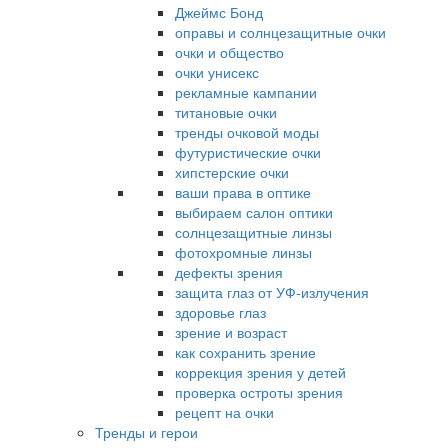
Джеймс Бонд
оправы и солнцезащитные очки
очки и общество
очки унисекс
рекламные кампании
титановые очки
тренды очковой моды
футуристические очки
хипстерские очки
ваши права в оптике
выбираем салон оптики
солнцезащитные линзы
фотохромные линзы
дефекты зрения
защита глаз от УФ-излучения
здоровье глаз
зрение и возраст
как сохранить зрение
коррекция зрения у детей
проверка остроты зрения
рецепт на очки
Тренды и герои