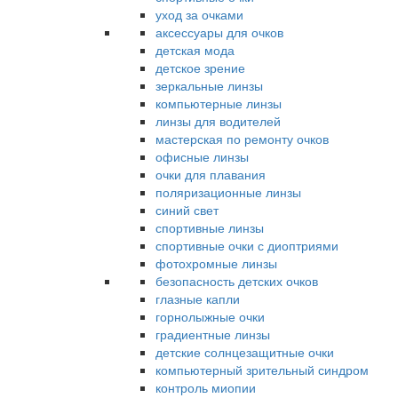
уход за очками
аксессуары для очков
детская мода
детское зрение
зеркальные линзы
компьютерные линзы
линзы для водителей
мастерская по ремонту очков
офисные линзы
очки для плавания
поляризационные линзы
синий свет
спортивные линзы
спортивные очки с диоптриями
фотохромные линзы
безопасность детских очков
глазные капли
горнолыжные очки
градиентные линзы
детские солнцезащитные очки
компьютерный зрительный синдром
контроль миопии