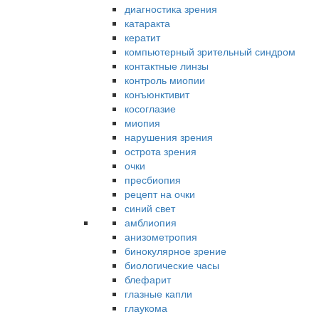
диагностика зрения
катаракта
кератит
компьютерный зрительный синдром
контактные линзы
контроль миопии
конъюнктивит
косоглазие
миопия
нарушения зрения
острота зрения
очки
пресбиопия
рецепт на очки
синий свет
амблиопия
анизометропия
бинокулярное зрение
биологические часы
блефарит
глазные капли
глаукома