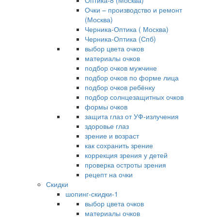
Оптика-8 (Москва)
Очки – производство и ремонт
(Москва)
Черника-Оптика ( Москва)
Черника-Оптика (Спб)
выбор цвета очков
материалы очков
подбор очков мужчине
подбор очков по форме лица
подбор очков ребёнку
подбор солнцезащитных очков
формы очков
защита глаз от УФ-излучения
здоровье глаз
зрение и возраст
как сохранить зрение
коррекция зрения у детей
проверка остроты зрения
рецепт на очки
Скидки
шопинг-скидки-1
выбор цвета очков
материалы очков