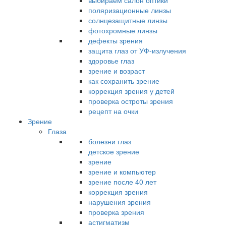
выбираем салон оптики
поляризационные линзы
солнцезащитные линзы
фотохромные линзы
дефекты зрения
защита глаз от УФ-излучения
здоровье глаз
зрение и возраст
как сохранить зрение
коррекция зрения у детей
проверка остроты зрения
рецепт на очки
Зрение
Глаза
болезни глаз
детское зрение
зрение
зрение и компьютер
зрение после 40 лет
коррекция зрения
нарушения зрения
проверка зрения
астигматизм