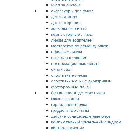
уход за очками
аксессуары для очков
детская мода
детское зрение
зеркальные линзы
компьютерные линзы
линзы для водителей
мастерская по ремонту очков
офисные линзы
очки для плавания
поляризационные линзы
синий свет
спортивные линзы
спортивные очки с диоптриями
фотохромные линзы
безопасность детских очков
глазные капли
горнолыжные очки
градиентные линзы
детские солнцезащитные очки
компьютерный зрительный синдром
контроль миопии