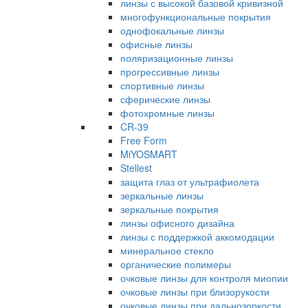
линзы с высокой базовой кривизной
многофункциональные покрытия
однофокальные линзы
офисные линзы
поляризационные линзы
прогрессивные линзы
спортивные линзы
сферические линзы
фотохромные линзы
CR-39
Free Form
MiYOSMART
Stellest
защита глаз от ультрафиолета
зеркальные линзы
зеркальные покрытия
линзы офисного дизайна
линзы с поддержкой аккомодации
минеральное стекло
органические полимеры
очковые линзы для контроля миопии
очковые линзы при близорукости
очковые линзы при дальнозоркости