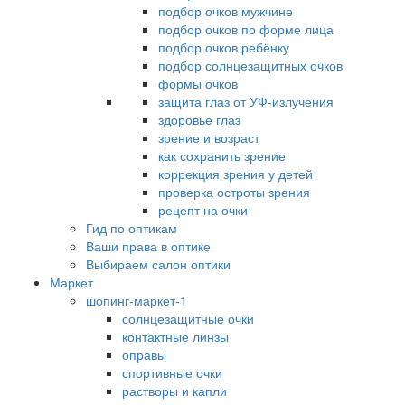
подбор очков мужчине
подбор очков по форме лица
подбор очков ребёнку
подбор солнцезащитных очков
формы очков
защита глаз от УФ-излучения
здоровье глаз
зрение и возраст
как сохранить зрение
коррекция зрения у детей
проверка остроты зрения
рецепт на очки
Гид по оптикам
Ваши права в оптике
Выбираем салон оптики
Маркет
шопинг-маркет-1
солнцезащитные очки
контактные линзы
оправы
спортивные очки
растворы и капли