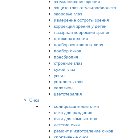
затуманивание зрения
защита глаз от ультрафиолета
здоровье глаз
измерение остроты зрения
коррекция зрения у детей
лазерная коррекция зрения
ортокератология
подбор контактных линз
подбор очков
пресбиопия
строение глаз
сухой глаз
увеит
усталость глаз
халязион
цветотерапия
Очки
солнцезащитные очки
очки для вождения
очки для компьютера
детские очки
ремонт и изготовление очков
спортивные очки