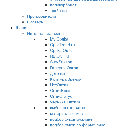
поликарбонат
трайвекс
Производители
Словарь
Шопинг
Интернет-магазины
My Optika
OpticTrend.ru
Optika Outlet
RB OCHKI
Sun-Season
Галерея Очков
Деточки
Культура Зрения
НетОптик
ОптикБокс
ОптиСтатус
Черника Оптика
выбор цвета очков
материалы очков
подбор очков мужчине
подбор очков по форме лица