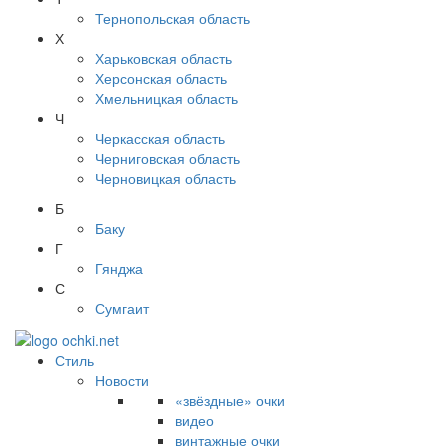
Тернопольская область
Х
Харьковская область
Херсонская область
Хмельницкая область
Ч
Черкасская область
Черниговская область
Черновицкая область
Б
Баку
Г
Гянджа
С
Сумгаит
Стиль
Новости
«звёздные» очки
видео
винтажные очки