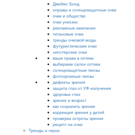
Джеймс Бонд
оправы и солнцезащитные очки
очки и общество
очки унисекс
рекламные кампании
титановые очки
тренды очковой моды
футуристические очки
хипстерские очки
ваши права в оптике
выбираем салон оптики
солнцезащитные линзы
фотохромные линзы
дефекты зрения
защита глаз от УФ-излучения
здоровье глаз
зрение и возраст
как сохранить зрение
коррекция зрения у детей
проверка остроты зрения
рецепт на очки
Тренды и герои