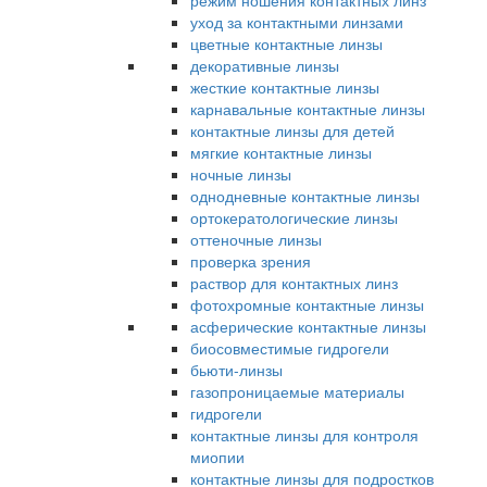
режим ношения контактных линз
уход за контактными линзами
цветные контактные линзы
декоративные линзы
жесткие контактные линзы
карнавальные контактные линзы
контактные линзы для детей
мягкие контактные линзы
ночные линзы
однодневные контактные линзы
ортокератологические линзы
оттеночные линзы
проверка зрения
раствор для контактных линз
фотохромные контактные линзы
асферические контактные линзы
биосовместимые гидрогели
бьюти-линзы
газопроницаемые материалы
гидрогели
контактные линзы для контроля
миопии
контактные линзы для подростков