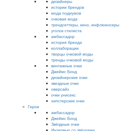
дизайнеры
истории брендов
мода подиумов
очковая мода
трендсеттеры, кино, инфлюенсеры
уголок стилиста
амбассадор
история бренда
коллаборации
творцы очковой моды
тренды очковой моды
винтажные очки
Джеймс Бонд
дизайнерские очки
звездные очки
оверсайз
очки унисекс
хипстерские очки
Герои
амбассадор
Джеймс Бонд
Звёздные очки
Интервью со звёздами