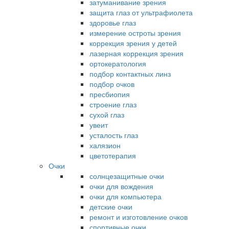
затуманивание зрения
защита глаз от ультрафиолета
здоровье глаз
измерение остроты зрения
коррекция зрения у детей
лазерная коррекция зрения
ортокератология
подбор контактных линз
подбор очков
пресбиопия
строение глаз
сухой глаз
увеит
усталость глаз
халязион
цветотерапия
Очки
солнцезащитные очки
очки для вождения
очки для компьютера
детские очки
ремонт и изготовление очков
спортивные очки