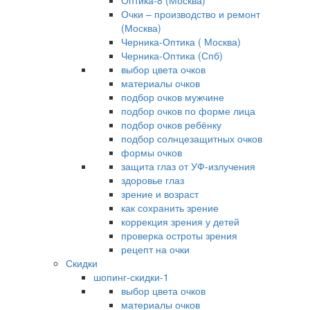
Оптика-8 (Москва)
Очки – производство и ремонт
(Москва)
Черника-Оптика ( Москва)
Черника-Оптика (Спб)
выбор цвета очков
материалы очков
подбор очков мужчине
подбор очков по форме лица
подбор очков ребёнку
подбор солнцезащитных очков
формы очков
защита глаз от УФ-излучения
здоровье глаз
зрение и возраст
как сохранить зрение
коррекция зрения у детей
проверка остроты зрения
рецепт на очки
Скидки
шопинг-скидки-1
выбор цвета очков
материалы очков