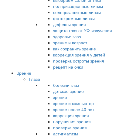
выбираем салон оптики
поляризационные линзы
солнцезащитные линзы
фотохромные линзы
дефекты зрения
защита глаз от УФ-излучения
здоровье глаз
зрение и возраст
как сохранить зрение
коррекция зрения у детей
проверка остроты зрения
рецепт на очки
Зрение
Глаза
болезни глаз
детское зрение
зрение
зрение и компьютер
зрение после 40 лет
коррекция зрения
нарушения зрения
проверка зрения
астигматизм