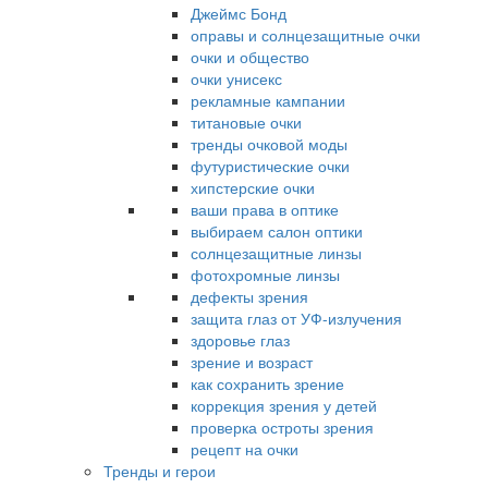
Джеймс Бонд
оправы и солнцезащитные очки
очки и общество
очки унисекс
рекламные кампании
титановые очки
тренды очковой моды
футуристические очки
хипстерские очки
ваши права в оптике
выбираем салон оптики
солнцезащитные линзы
фотохромные линзы
дефекты зрения
защита глаз от УФ-излучения
здоровье глаз
зрение и возраст
как сохранить зрение
коррекция зрения у детей
проверка остроты зрения
рецепт на очки
Тренды и герои