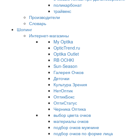
поликарбонат
трайвекс
Производители
Словарь
Шопинг
Интернет-магазины
My Optika
OpticTrend.ru
Optika Outlet
RB OCHKI
Sun-Season
Галерея Очков
Деточки
Культура Зрения
НетОптик
ОптикБокс
ОптиСтатус
Черника Оптика
выбор цвета очков
материалы очков
подбор очков мужчине
подбор очков по форме лица