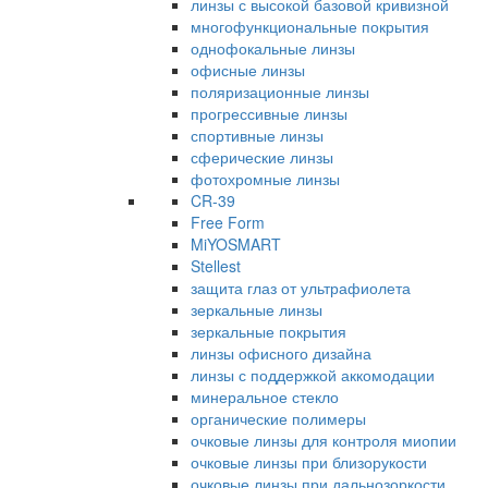
линзы с высокой базовой кривизной
многофункциональные покрытия
однофокальные линзы
офисные линзы
поляризационные линзы
прогрессивные линзы
спортивные линзы
сферические линзы
фотохромные линзы
CR-39
Free Form
MiYOSMART
Stellest
защита глаз от ультрафиолета
зеркальные линзы
зеркальные покрытия
линзы офисного дизайна
линзы с поддержкой аккомодации
минеральное стекло
органические полимеры
очковые линзы для контроля миопии
очковые линзы при близорукости
очковые линзы при дальнозоркости