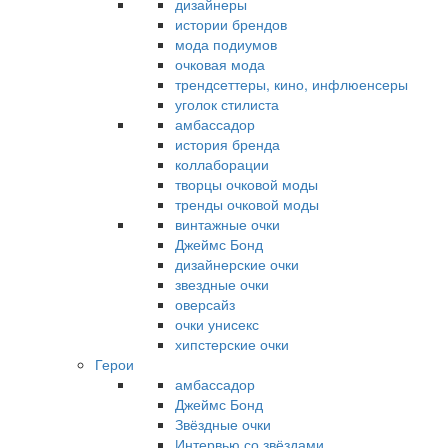
дизайнеры
истории брендов
мода подиумов
очковая мода
трендсеттеры, кино, инфлюенсеры
уголок стилиста
амбассадор
история бренда
коллаборации
творцы очковой моды
тренды очковой моды
винтажные очки
Джеймс Бонд
дизайнерские очки
звездные очки
оверсайз
очки унисекс
хипстерские очки
Герои
амбассадор
Джеймс Бонд
Звёздные очки
Интервью со звёздами