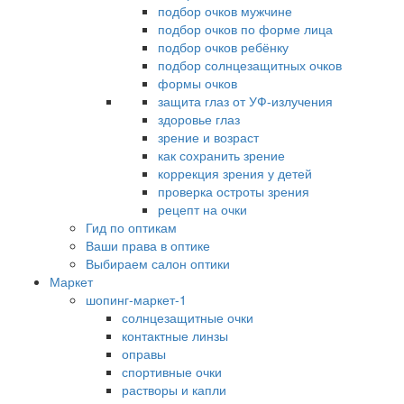
подбор очков мужчине
подбор очков по форме лица
подбор очков ребёнку
подбор солнцезащитных очков
формы очков
защита глаз от УФ-излучения
здоровье глаз
зрение и возраст
как сохранить зрение
коррекция зрения у детей
проверка остроты зрения
рецепт на очки
Гид по оптикам
Ваши права в оптике
Выбираем салон оптики
Маркет
шопинг-маркет-1
солнцезащитные очки
контактные линзы
оправы
спортивные очки
растворы и капли