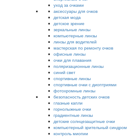
уход за очками
аксессуары для очков
детская мода
детское зрение
зеркальные линзы
компьютерные линзы
линзы для водителей
мастерская по ремонту очков
офисные линзы
очки для плавания
поляризационные линзы
синий свет
спортивные линзы
спортивные очки с диоптриями
фотохромные линзы
безопасность детских очков
глазные капли
горнолыжные очки
градиентные линзы
детские солнцезащитные очки
компьютерный зрительный синдром
контроль миопии