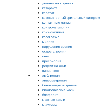
диагностика зрения
катаракта
кератит
компьютерный зрительный синдром
контактные линзы
контроль миопии
конъюнктивит
косоглазие
миопия
нарушения зрения
острота зрения
очки
пресбиопия
рецепт на очки
синий свет
амблиопия
анизометропия
бинокулярное зрение
биологические часы
блефарит
глазные капли
глаукома