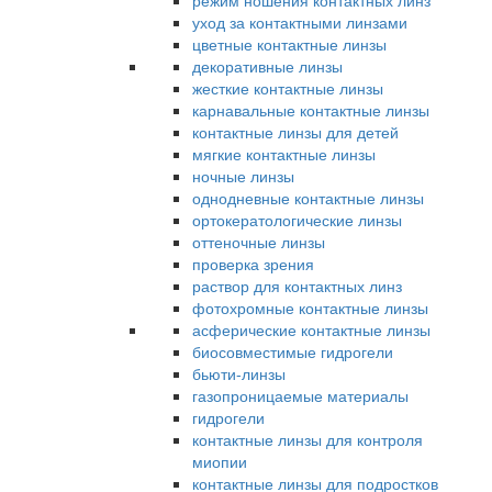
режим ношения контактных линз
уход за контактными линзами
цветные контактные линзы
декоративные линзы
жесткие контактные линзы
карнавальные контактные линзы
контактные линзы для детей
мягкие контактные линзы
ночные линзы
однодневные контактные линзы
ортокератологические линзы
оттеночные линзы
проверка зрения
раствор для контактных линз
фотохромные контактные линзы
асферические контактные линзы
биосовместимые гидрогели
бьюти-линзы
газопроницаемые материалы
гидрогели
контактные линзы для контроля
миопии
контактные линзы для подростков