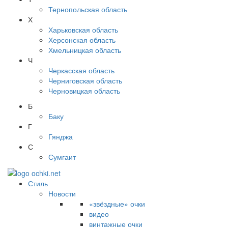
Тернопольская область
Х
Харьковская область
Херсонская область
Хмельницкая область
Ч
Черкасская область
Черниговская область
Черновицкая область
Б
Баку
Г
Гянджа
С
Сумгаит
Стиль
Новости
«звёздные» очки
видео
винтажные очки