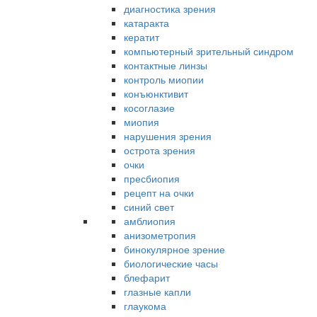
диагностика зрения
катаракта
кератит
компьютерный зрительный синдром
контактные линзы
контроль миопии
конъюнктивит
косоглазие
миопия
нарушения зрения
острота зрения
очки
пресбиопия
рецепт на очки
синий свет
амблиопия
анизометропия
бинокулярное зрение
биологические часы
блефарит
глазные капли
глаукома