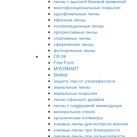
линзы с высокой базовой кривизной
многофункциональные покрытия
однофокальные линзы
офисные линзы
поляризационные линзы
прогрессивные линзы
спортивные линзы
сферические линзы
фотохромные линзы
CR-39
Free Form
MiYOSMART
Stellest
защита глаз от ультрафиолета
зеркальные линзы
зеркальные покрытия
линзы офисного дизайна
линзы с поддержкой аккомодации
минеральное стекло
органические полимеры
очковые линзы для контроля миопии
очковые линзы при близорукости
очковые линзы при дальнозоркости