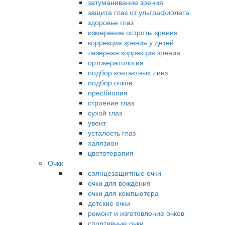
затуманивание зрения
защита глаз от ультрафиолета
здоровье глаз
измерение остроты зрения
коррекция зрения у детей
лазерная коррекция зрения
ортокератология
подбор контактных линз
подбор очков
пресбиопия
строение глаз
сухой глаз
увеит
усталость глаз
халязион
цветотерапия
Очки
солнцезащитные очки
очки для вождения
очки для компьютера
детские очки
ремонт и изготовление очков
спортивные очки