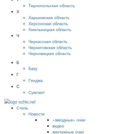
Тернопольская область
Х
Харьковская область
Херсонская область
Хмельницкая область
Ч
Черкасская область
Черниговская область
Черновицкая область
Б
Баку
Г
Гянджа
С
Сумгаит
Стиль
Новости
«звёздные» очки
видео
винтажные очки