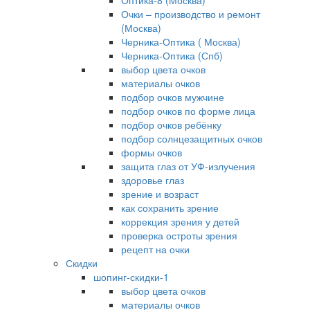
Оптика-8 (Москва)
Очки – производство и ремонт
(Москва)
Черника-Оптика ( Москва)
Черника-Оптика (Спб)
выбор цвета очков
материалы очков
подбор очков мужчине
подбор очков по форме лица
подбор очков ребёнку
подбор солнцезащитных очков
формы очков
защита глаз от УФ-излучения
здоровье глаз
зрение и возраст
как сохранить зрение
коррекция зрения у детей
проверка остроты зрения
рецепт на очки
Скидки
шопинг-скидки-1
выбор цвета очков
материалы очков