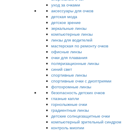
уход за очками
аксессуары для очков
детская мода
детское зрение
зеркальные линзы
компьютерные линзы
линзы для водителей
мастерская по ремонту очков
офисные линзы
очки для плавания
поляризационные линзы
синий свет
спортивные линзы
спортивные очки с диоптриями
фотохромные линзы
безопасность детских очков
глазные капли
горнолыжные очки
градиентные линзы
детские солнцезащитные очки
компьютерный зрительный синдром
контроль миопии