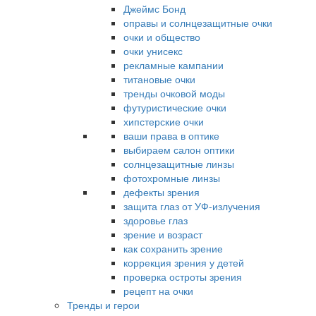
Джеймс Бонд
оправы и солнцезащитные очки
очки и общество
очки унисекс
рекламные кампании
титановые очки
тренды очковой моды
футуристические очки
хипстерские очки
ваши права в оптике
выбираем салон оптики
солнцезащитные линзы
фотохромные линзы
дефекты зрения
защита глаз от УФ-излучения
здоровье глаз
зрение и возраст
как сохранить зрение
коррекция зрения у детей
проверка остроты зрения
рецепт на очки
Тренды и герои