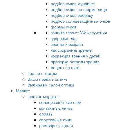
подбор очков мужчине
подбор очков по форме лица
подбор очков ребёнку
подбор солнцезащитных очков
формы очков
защита глаз от УФ-излучения
здоровье глаз
зрение и возраст
как сохранить зрение
коррекция зрения у детей
проверка остроты зрения
рецепт на очки
Гид по оптикам
Ваши права в оптике
Выбираем салон оптики
Маркет
шопинг-маркет-1
солнцезащитные очки
контактные линзы
оправы
спортивные очки
растворы и капли