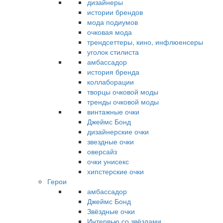
дизайнеры
истории брендов
мода подиумов
очковая мода
трендсеттеры, кино, инфлюенсеры
уголок стилиста
амбассадор
история бренда
коллаборации
творцы очковой моды
тренды очковой моды
винтажные очки
Джеймс Бонд
дизайнерские очки
звездные очки
оверсайз
очки унисекс
хипстерские очки
Герои
амбассадор
Джеймс Бонд
Звёздные очки
Интервью со звёздами