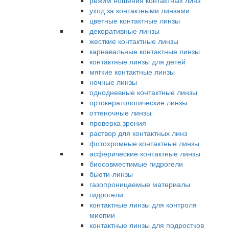
режим ношения контактных линз
уход за контактными линзами
цветные контактные линзы
декоративные линзы
жесткие контактные линзы
карнавальные контактные линзы
контактные линзы для детей
мягкие контактные линзы
ночные линзы
однодневные контактные линзы
ортокератологические линзы
оттеночные линзы
проверка зрения
раствор для контактных линз
фотохромные контактные линзы
асферические контактные линзы
биосовместимые гидрогели
бьюти-линзы
газопроницаемые материалы
гидрогели
контактные линзы для контроля
миопии
контактные линзы для подростков