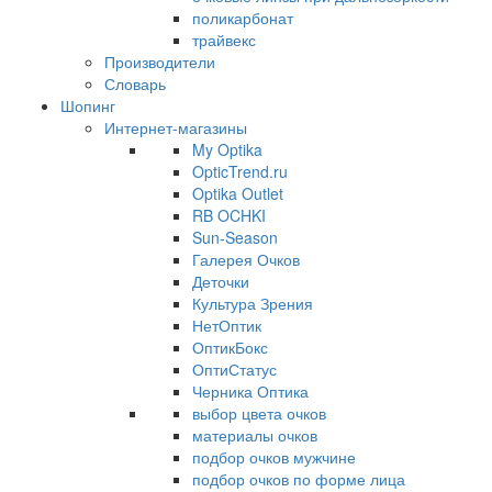
поликарбонат
трайвекс
Производители
Словарь
Шопинг
Интернет-магазины
My Optika
OpticTrend.ru
Optika Outlet
RB OCHKI
Sun-Season
Галерея Очков
Деточки
Культура Зрения
НетОптик
ОптикБокс
ОптиСтатус
Черника Оптика
выбор цвета очков
материалы очков
подбор очков мужчине
подбор очков по форме лица