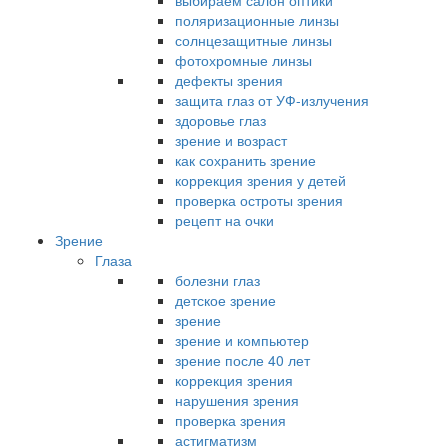
выбираем салон оптики
поляризационные линзы
солнцезащитные линзы
фотохромные линзы
дефекты зрения
защита глаз от УФ-излучения
здоровье глаз
зрение и возраст
как сохранить зрение
коррекция зрения у детей
проверка остроты зрения
рецепт на очки
Зрение
Глаза
болезни глаз
детское зрение
зрение
зрение и компьютер
зрение после 40 лет
коррекция зрения
нарушения зрения
проверка зрения
астигматизм