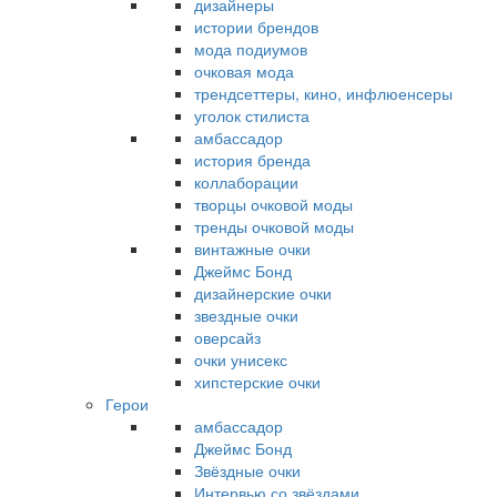
дизайнеры
истории брендов
мода подиумов
очковая мода
трендсеттеры, кино, инфлюенсеры
уголок стилиста
амбассадор
история бренда
коллаборации
творцы очковой моды
тренды очковой моды
винтажные очки
Джеймс Бонд
дизайнерские очки
звездные очки
оверсайз
очки унисекс
хипстерские очки
Герои
амбассадор
Джеймс Бонд
Звёздные очки
Интервью со звёздами