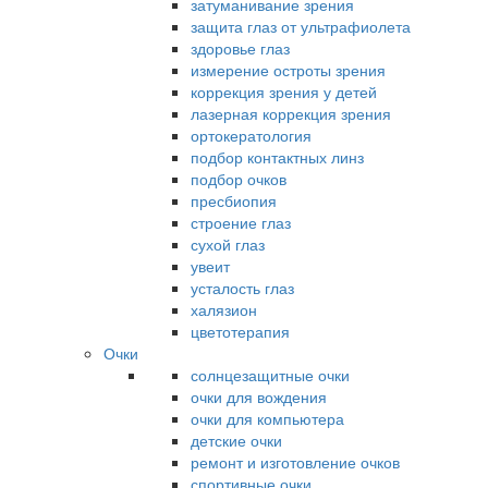
затуманивание зрения
защита глаз от ультрафиолета
здоровье глаз
измерение остроты зрения
коррекция зрения у детей
лазерная коррекция зрения
ортокератология
подбор контактных линз
подбор очков
пресбиопия
строение глаз
сухой глаз
увеит
усталость глаз
халязион
цветотерапия
Очки
солнцезащитные очки
очки для вождения
очки для компьютера
детские очки
ремонт и изготовление очков
спортивные очки