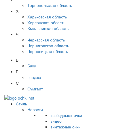
Тернопольская область
Х
Харьковская область
Херсонская область
Хмельницкая область
Ч
Черкасская область
Черниговская область
Черновицкая область
Б
Баку
Г
Гянджа
С
Сумгаит
Стиль
Новости
«звёздные» очки
видео
винтажные очки