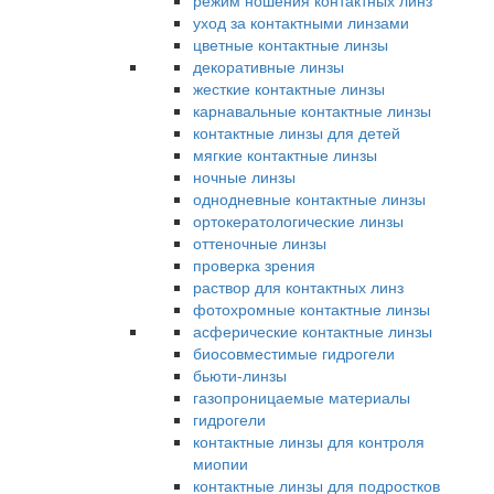
режим ношения контактных линз
уход за контактными линзами
цветные контактные линзы
декоративные линзы
жесткие контактные линзы
карнавальные контактные линзы
контактные линзы для детей
мягкие контактные линзы
ночные линзы
однодневные контактные линзы
ортокератологические линзы
оттеночные линзы
проверка зрения
раствор для контактных линз
фотохромные контактные линзы
асферические контактные линзы
биосовместимые гидрогели
бьюти-линзы
газопроницаемые материалы
гидрогели
контактные линзы для контроля
миопии
контактные линзы для подростков