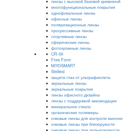
линзы с высокой базовой кривизной
многофункциональные покрытия
однофокальные линзы
офисные линзы
поляризационные линзы
прогрессивные линзы
спортивные линзы
сферические линзы
фотохромные линзы
CR-39
Free Form
MiYOSMART
Stellest
защита глаз от ультрафиолета
зеркальные линзы
зеркальные покрытия
линзы офисного дизайна
линзы с поддержкой аккомодации
минеральное стекло
органические полимеры
очковые линзы для контроля миопии
очковые линзы при близорукости
очковые линзы при дальнозоркости