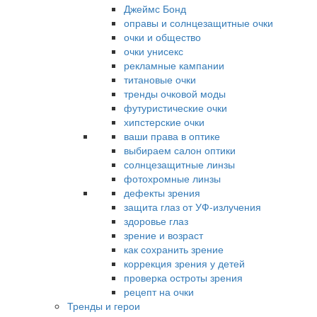
Джеймс Бонд
оправы и солнцезащитные очки
очки и общество
очки унисекс
рекламные кампании
титановые очки
тренды очковой моды
футуристические очки
хипстерские очки
ваши права в оптике
выбираем салон оптики
солнцезащитные линзы
фотохромные линзы
дефекты зрения
защита глаз от УФ-излучения
здоровье глаз
зрение и возраст
как сохранить зрение
коррекция зрения у детей
проверка остроты зрения
рецепт на очки
Тренды и герои