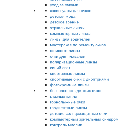
уход за очками
аксессуары для очков
детская мода
детское зрение
зеркальные линзы
компьютерные линзы
линзы для водителей
мастерская по ремонту очков
офисные линзы
очки для плавания
поляризационные линзы
синий свет
спортивные линзы
спортивные очки с диоптриями
фотохромные линзы
безопасность детских очков
глазные капли
горнолыжные очки
градиентные линзы
детские солнцезащитные очки
компьютерный зрительный синдром
контроль миопии