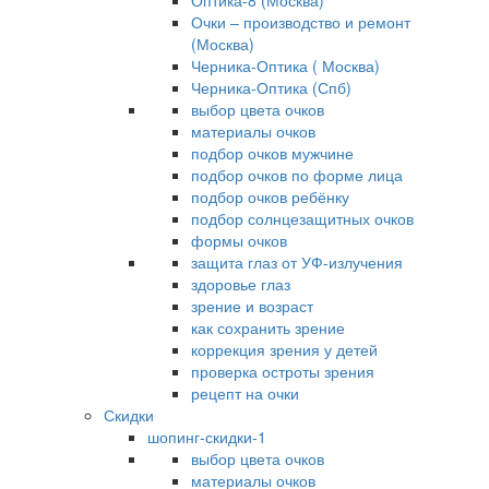
Оптика-8 (Москва)
Очки – производство и ремонт
(Москва)
Черника-Оптика ( Москва)
Черника-Оптика (Спб)
выбор цвета очков
материалы очков
подбор очков мужчине
подбор очков по форме лица
подбор очков ребёнку
подбор солнцезащитных очков
формы очков
защита глаз от УФ-излучения
здоровье глаз
зрение и возраст
как сохранить зрение
коррекция зрения у детей
проверка остроты зрения
рецепт на очки
Скидки
шопинг-скидки-1
выбор цвета очков
материалы очков