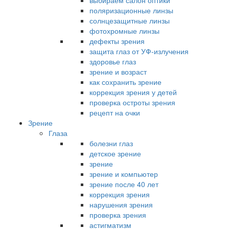
выбираем салон оптики
поляризационные линзы
солнцезащитные линзы
фотохромные линзы
дефекты зрения
защита глаз от УФ-излучения
здоровье глаз
зрение и возраст
как сохранить зрение
коррекция зрения у детей
проверка остроты зрения
рецепт на очки
Зрение
Глаза
болезни глаз
детское зрение
зрение
зрение и компьютер
зрение после 40 лет
коррекция зрения
нарушения зрения
проверка зрения
астигматизм