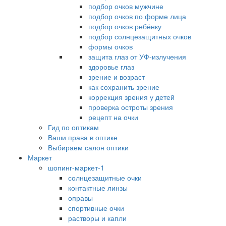
подбор очков мужчине
подбор очков по форме лица
подбор очков ребёнку
подбор солнцезащитных очков
формы очков
защита глаз от УФ-излучения
здоровье глаз
зрение и возраст
как сохранить зрение
коррекция зрения у детей
проверка остроты зрения
рецепт на очки
Гид по оптикам
Ваши права в оптике
Выбираем салон оптики
Маркет
шопинг-маркет-1
солнцезащитные очки
контактные линзы
оправы
спортивные очки
растворы и капли