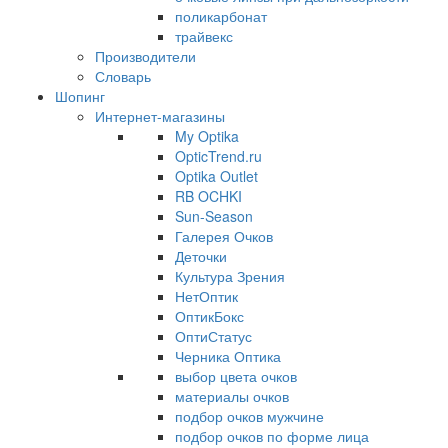
поликарбонат
трайвекс
Производители
Словарь
Шопинг
Интернет-магазины
My Optika
OpticTrend.ru
Optika Outlet
RB OCHKI
Sun-Season
Галерея Очков
Деточки
Культура Зрения
НетОптик
ОптикБокс
ОптиСтатус
Черника Оптика
выбор цвета очков
материалы очков
подбор очков мужчине
подбор очков по форме лица