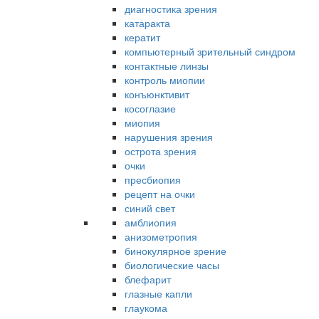
диагностика зрения
катаракта
кератит
компьютерный зрительный синдром
контактные линзы
контроль миопии
конъюнктивит
косоглазие
миопия
нарушения зрения
острота зрения
очки
пресбиопия
рецепт на очки
синий свет
амблиопия
анизометропия
бинокулярное зрение
биологические часы
блефарит
глазные капли
глаукома