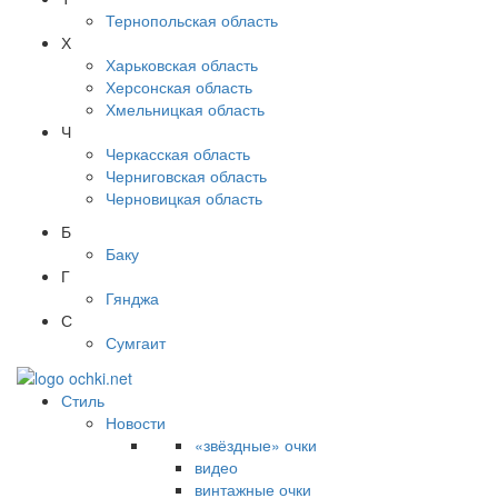
Тернопольская область
Х
Харьковская область
Херсонская область
Хмельницкая область
Ч
Черкасская область
Черниговская область
Черновицкая область
Б
Баку
Г
Гянджа
С
Сумгаит
Стиль
Новости
«звёздные» очки
видео
винтажные очки