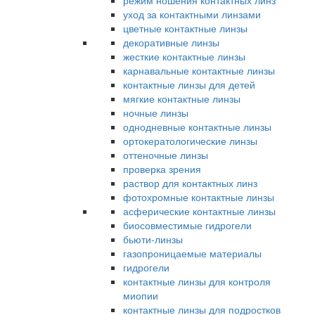
режим ношения контактных линз
уход за контактными линзами
цветные контактные линзы
декоративные линзы
жесткие контактные линзы
карнавальные контактные линзы
контактные линзы для детей
мягкие контактные линзы
ночные линзы
однодневные контактные линзы
ортокератологические линзы
оттеночные линзы
проверка зрения
раствор для контактных линз
фотохромные контактные линзы
асферические контактные линзы
биосовместимые гидрогели
бьюти-линзы
газопроницаемые материалы
гидрогели
контактные линзы для контроля
миопии
контактные линзы для подростков