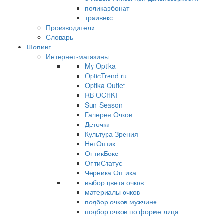
поликарбонат
трайвекс
Производители
Словарь
Шопинг
Интернет-магазины
My Optika
OpticTrend.ru
Optika Outlet
RB OCHKI
Sun-Season
Галерея Очков
Деточки
Культура Зрения
НетОптик
ОптикБокс
ОптиСтатус
Черника Оптика
выбор цвета очков
материалы очков
подбор очков мужчине
подбор очков по форме лица