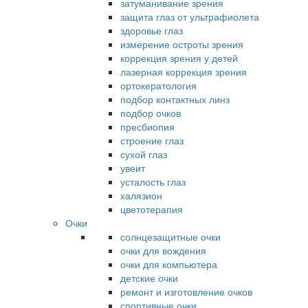
затуманивание зрения
защита глаз от ультрафиолета
здоровье глаз
измерение остроты зрения
коррекция зрения у детей
лазерная коррекция зрения
ортокератология
подбор контактных линз
подбор очков
пресбиопия
строение глаз
сухой глаз
увеит
усталость глаз
халязион
цветотерапия
Очки
солнцезащитные очки
очки для вождения
очки для компьютера
детские очки
ремонт и изготовление очков
спортивные очки