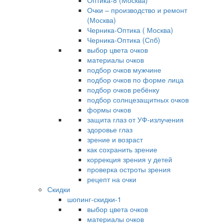
Оптика-8 (Москва)
Очки – производство и ремонт
(Москва)
Черника-Оптика ( Москва)
Черника-Оптика (Спб)
выбор цвета очков
материалы очков
подбор очков мужчине
подбор очков по форме лица
подбор очков ребёнку
подбор солнцезащитных очков
формы очков
защита глаз от УФ-излучения
здоровье глаз
зрение и возраст
как сохранить зрение
коррекция зрения у детей
проверка остроты зрения
рецепт на очки
Скидки
шопинг-скидки-1
выбор цвета очков
материалы очков