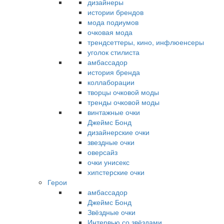
дизайнеры
истории брендов
мода подиумов
очковая мода
трендсеттеры, кино, инфлюенсеры
уголок стилиста
амбассадор
история бренда
коллаборации
творцы очковой моды
тренды очковой моды
винтажные очки
Джеймс Бонд
дизайнерские очки
звездные очки
оверсайз
очки унисекс
хипстерские очки
Герои
амбассадор
Джеймс Бонд
Звёздные очки
Интервью со звёздами