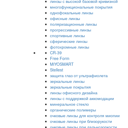
линзы с высокой базовой кривизной
многофункциональные покрытия
однофокальные линзы
офисные линзы
поляризационные линзы
прогрессивные линзы
спортивные линзы
сферические линзы
фотохромные линзы
CR-39
Free Form
MiYOSMART
Stellest
защита глаз от ультрафиолета
зеркальные линзы
зеркальные покрытия
линзы офисного дизайна
линзы с поддержкой аккомодации
минеральное стекло
органические полимеры
очковые линзы для контроля миопии
очковые линзы при близорукости
очковые линзы при дальнозоркости