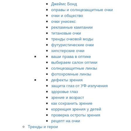
Джеймс Бонд
оправы и солнцезащитные очки
очки и общество
очки унисекс
рекламные кампании
титановые очки
тренды очковой моды
футуристические очки
хипстерские очки
ваши права в оптике
выбираем салон оптики
солнцезащитные линзы
фотохромные линзы
дефекты зрения
защита глаз от УФ-излучения
здоровье глаз
зрение и возраст
как сохранить зрение
коррекция зрения у детей
проверка остроты зрения
рецепт на очки
Тренды и герои