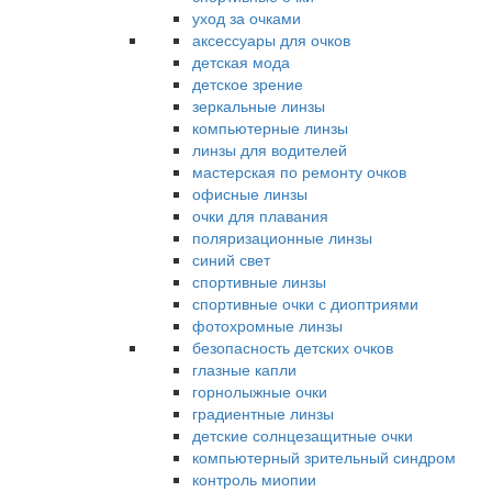
уход за очками
аксессуары для очков
детская мода
детское зрение
зеркальные линзы
компьютерные линзы
линзы для водителей
мастерская по ремонту очков
офисные линзы
очки для плавания
поляризационные линзы
синий свет
спортивные линзы
спортивные очки с диоптриями
фотохромные линзы
безопасность детских очков
глазные капли
горнолыжные очки
градиентные линзы
детские солнцезащитные очки
компьютерный зрительный синдром
контроль миопии