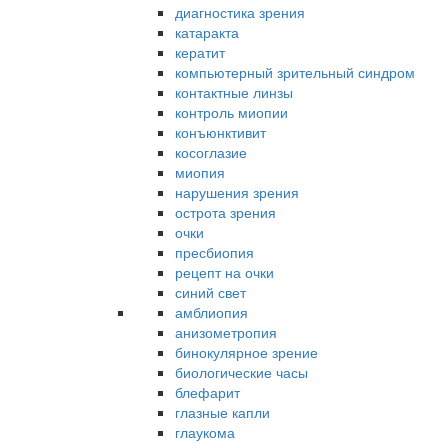
диагностика зрения
катаракта
кератит
компьютерный зрительный синдром
контактные линзы
контроль миопии
конъюнктивит
косоглазие
миопия
нарушения зрения
острота зрения
очки
пресбиопия
рецепт на очки
синий свет
амблиопия
анизометропия
бинокулярное зрение
биологические часы
блефарит
глазные капли
глаукома