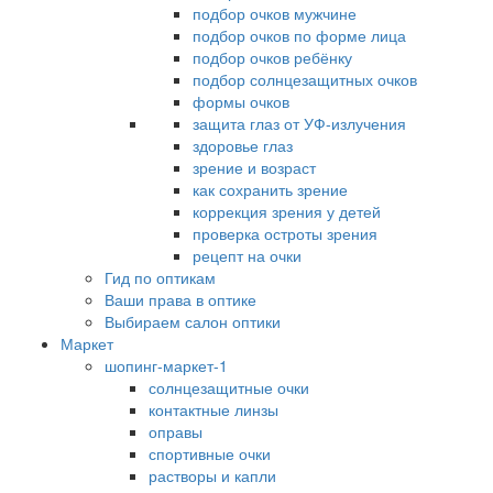
подбор очков мужчине
подбор очков по форме лица
подбор очков ребёнку
подбор солнцезащитных очков
формы очков
защита глаз от УФ-излучения
здоровье глаз
зрение и возраст
как сохранить зрение
коррекция зрения у детей
проверка остроты зрения
рецепт на очки
Гид по оптикам
Ваши права в оптике
Выбираем салон оптики
Маркет
шопинг-маркет-1
солнцезащитные очки
контактные линзы
оправы
спортивные очки
растворы и капли