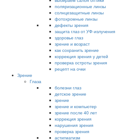
выбираем салон оптики
поляризационные линзы
солнцезащитные линзы
фотохромные линзы
дефекты зрения
защита глаз от УФ-излучения
здоровье глаз
зрение и возраст
как сохранить зрение
коррекция зрения у детей
проверка остроты зрения
рецепт на очки
Зрение
Глаза
болезни глаз
детское зрение
зрение
зрение и компьютер
зрение после 40 лет
коррекция зрения
нарушения зрения
проверка зрения
астигматизм