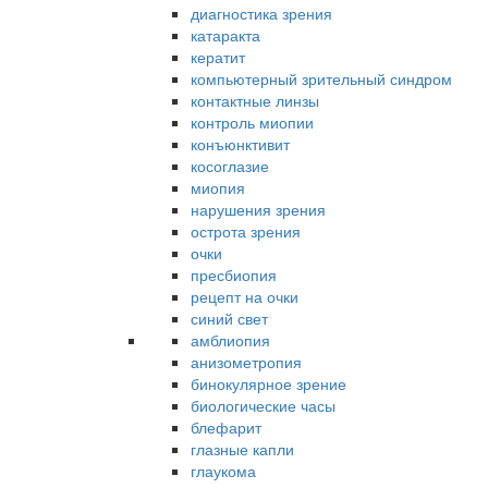
диагностика зрения
катаракта
кератит
компьютерный зрительный синдром
контактные линзы
контроль миопии
конъюнктивит
косоглазие
миопия
нарушения зрения
острота зрения
очки
пресбиопия
рецепт на очки
синий свет
амблиопия
анизометропия
бинокулярное зрение
биологические часы
блефарит
глазные капли
глаукома