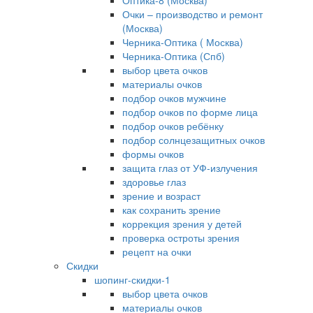
Оптика-8 (Москва)
Очки – производство и ремонт
(Москва)
Черника-Оптика ( Москва)
Черника-Оптика (Спб)
выбор цвета очков
материалы очков
подбор очков мужчине
подбор очков по форме лица
подбор очков ребёнку
подбор солнцезащитных очков
формы очков
защита глаз от УФ-излучения
здоровье глаз
зрение и возраст
как сохранить зрение
коррекция зрения у детей
проверка остроты зрения
рецепт на очки
Скидки
шопинг-скидки-1
выбор цвета очков
материалы очков