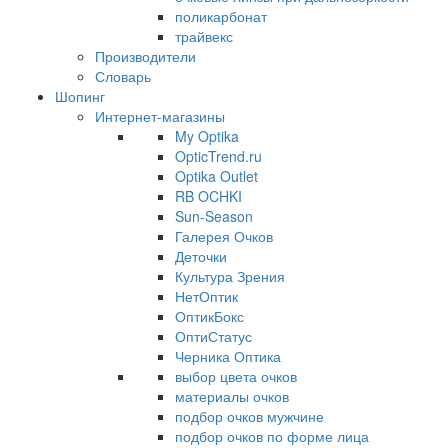
поликарбонат
трайвекс
Производители
Словарь
Шопинг
Интернет-магазины
My Optika
OpticTrend.ru
Optika Outlet
RB OCHKI
Sun-Season
Галерея Очков
Деточки
Культура Зрения
НетОптик
ОптикБокс
ОптиСтатус
Черника Оптика
выбор цвета очков
материалы очков
подбор очков мужчине
подбор очков по форме лица