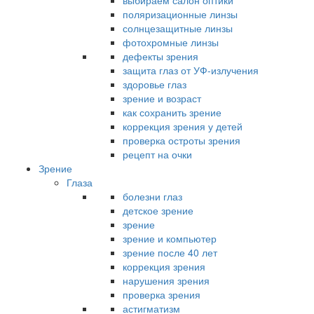
выбираем салон оптики
поляризационные линзы
солнцезащитные линзы
фотохромные линзы
дефекты зрения
защита глаз от УФ-излучения
здоровье глаз
зрение и возраст
как сохранить зрение
коррекция зрения у детей
проверка остроты зрения
рецепт на очки
Зрение
Глаза
болезни глаз
детское зрение
зрение
зрение и компьютер
зрение после 40 лет
коррекция зрения
нарушения зрения
проверка зрения
астигматизм