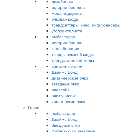
дизайнеры
истории брендов
мода подиумов
очковая мода
трендсеттеры, кино, инфлюенсеры
уголок стилиста
амбассадор
история бренда
коллаборации
творцы очковой моды
тренды очковой моды
винтажные очки
Джеймс Бонд
дизайнерские очки
звездные очки
оверсайз
очки унисекс
хипстерские очки
Герои
амбассадор
Джеймс Бонд
Звёздные очки
Интервью со звёздами