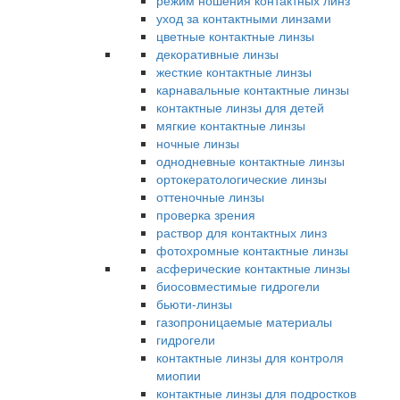
режим ношения контактных линз
уход за контактными линзами
цветные контактные линзы
декоративные линзы
жесткие контактные линзы
карнавальные контактные линзы
контактные линзы для детей
мягкие контактные линзы
ночные линзы
однодневные контактные линзы
ортокератологические линзы
оттеночные линзы
проверка зрения
раствор для контактных линз
фотохромные контактные линзы
асферические контактные линзы
биосовместимые гидрогели
бьюти-линзы
газопроницаемые материалы
гидрогели
контактные линзы для контроля
миопии
контактные линзы для подростков