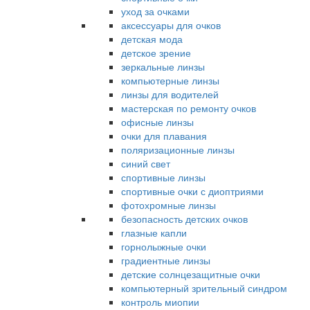
уход за очками
аксессуары для очков
детская мода
детское зрение
зеркальные линзы
компьютерные линзы
линзы для водителей
мастерская по ремонту очков
офисные линзы
очки для плавания
поляризационные линзы
синий свет
спортивные линзы
спортивные очки с диоптриями
фотохромные линзы
безопасность детских очков
глазные капли
горнолыжные очки
градиентные линзы
детские солнцезащитные очки
компьютерный зрительный синдром
контроль миопии