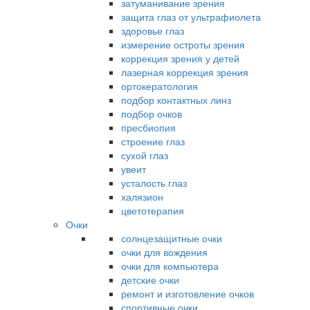
затуманивание зрения
защита глаз от ультрафиолета
здоровье глаз
измерение остроты зрения
коррекция зрения у детей
лазерная коррекция зрения
ортокератология
подбор контактных линз
подбор очков
пресбиопия
строение глаз
сухой глаз
увеит
усталость глаз
халязион
цветотерапия
Очки
солнцезащитные очки
очки для вождения
очки для компьютера
детские очки
ремонт и изготовление очков
спортивные очки