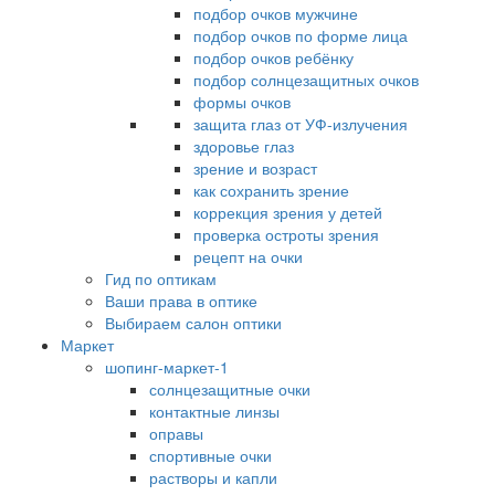
подбор очков мужчине
подбор очков по форме лица
подбор очков ребёнку
подбор солнцезащитных очков
формы очков
защита глаз от УФ-излучения
здоровье глаз
зрение и возраст
как сохранить зрение
коррекция зрения у детей
проверка остроты зрения
рецепт на очки
Гид по оптикам
Ваши права в оптике
Выбираем салон оптики
Маркет
шопинг-маркет-1
солнцезащитные очки
контактные линзы
оправы
спортивные очки
растворы и капли