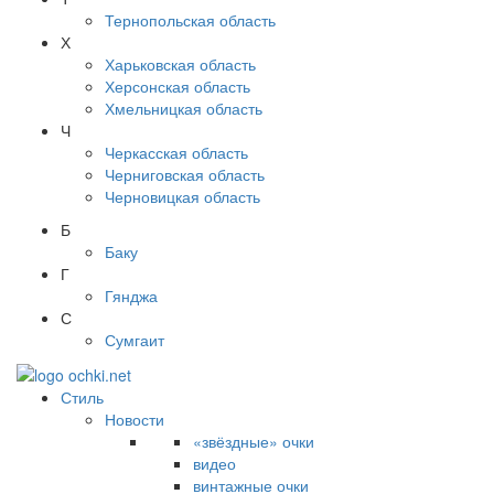
Тернопольская область
Х
Харьковская область
Херсонская область
Хмельницкая область
Ч
Черкасская область
Черниговская область
Черновицкая область
Б
Баку
Г
Гянджа
С
Сумгаит
Стиль
Новости
«звёздные» очки
видео
винтажные очки