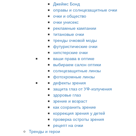
Джеймс Бонд
оправы и солнцезащитные очки
очки и общество
очки унисекс
рекламные кампании
титановые очки
тренды очковой моды
футуристические очки
хипстерские очки
ваши права в оптике
выбираем салон оптики
солнцезащитные линзы
фотохромные линзы
дефекты зрения
защита глаз от УФ-излучения
здоровье глаз
зрение и возраст
как сохранить зрение
коррекция зрения у детей
проверка остроты зрения
рецепт на очки
Тренды и герои