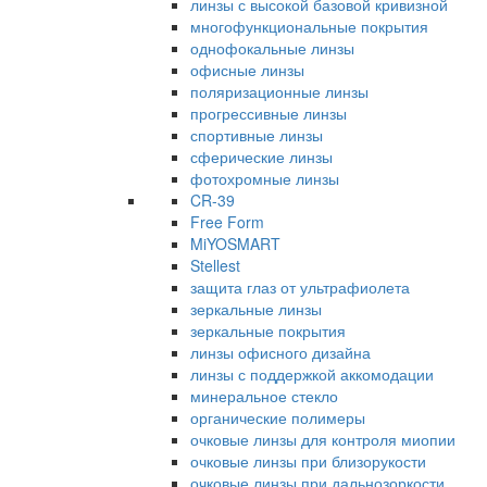
линзы с высокой базовой кривизной
многофункциональные покрытия
однофокальные линзы
офисные линзы
поляризационные линзы
прогрессивные линзы
спортивные линзы
сферические линзы
фотохромные линзы
CR-39
Free Form
MiYOSMART
Stellest
защита глаз от ультрафиолета
зеркальные линзы
зеркальные покрытия
линзы офисного дизайна
линзы с поддержкой аккомодации
минеральное стекло
органические полимеры
очковые линзы для контроля миопии
очковые линзы при близорукости
очковые линзы при дальнозоркости