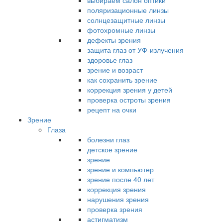
выбираем салон оптики
поляризационные линзы
солнцезащитные линзы
фотохромные линзы
дефекты зрения
защита глаз от УФ-излучения
здоровье глаз
зрение и возраст
как сохранить зрение
коррекция зрения у детей
проверка остроты зрения
рецепт на очки
Зрение
Глаза
болезни глаз
детское зрение
зрение
зрение и компьютер
зрение после 40 лет
коррекция зрения
нарушения зрения
проверка зрения
астигматизм