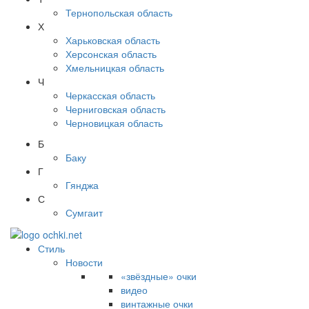
Тернопольская область
Х
Харьковская область
Херсонская область
Хмельницкая область
Ч
Черкасская область
Черниговская область
Черновицкая область
Б
Баку
Г
Гянджа
С
Сумгаит
Стиль
Новости
«звёздные» очки
видео
винтажные очки