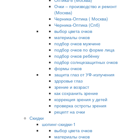
Оптика-8 (Москва)
Очки – производство и ремонт
(Москва)
Черника-Оптика ( Москва)
Черника-Оптика (Спб)
выбор цвета очков
материалы очков
подбор очков мужчине
подбор очков по форме лица
подбор очков ребёнку
подбор солнцезащитных очков
формы очков
защита глаз от УФ-излучения
здоровье глаз
зрение и возраст
как сохранить зрение
коррекция зрения у детей
проверка остроты зрения
рецепт на очки
Скидки
шопинг-скидки-1
выбор цвета очков
материалы очков