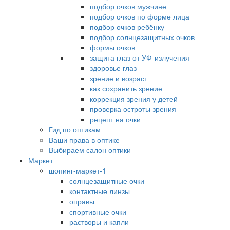
подбор очков мужчине
подбор очков по форме лица
подбор очков ребёнку
подбор солнцезащитных очков
формы очков
защита глаз от УФ-излучения
здоровье глаз
зрение и возраст
как сохранить зрение
коррекция зрения у детей
проверка остроты зрения
рецепт на очки
Гид по оптикам
Ваши права в оптике
Выбираем салон оптики
Маркет
шопинг-маркет-1
солнцезащитные очки
контактные линзы
оправы
спортивные очки
растворы и капли