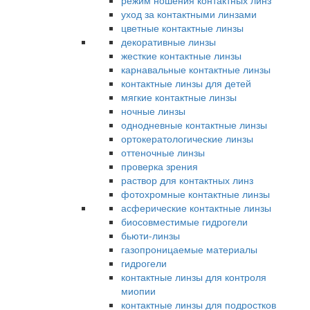
режим ношения контактных линз
уход за контактными линзами
цветные контактные линзы
декоративные линзы
жесткие контактные линзы
карнавальные контактные линзы
контактные линзы для детей
мягкие контактные линзы
ночные линзы
однодневные контактные линзы
ортокератологические линзы
оттеночные линзы
проверка зрения
раствор для контактных линз
фотохромные контактные линзы
асферические контактные линзы
биосовместимые гидрогели
бьюти-линзы
газопроницаемые материалы
гидрогели
контактные линзы для контроля
миопии
контактные линзы для подростков