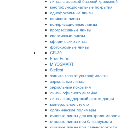
линзы с высокой базовой кривизной
многофункциональные покрытия
однофокальные линзы
офисные линзы
поляризационные линзы
прогрессивные линзы
спортивные линзы
сферические линзы
фотохромные линзы
CR-39
Free Form
MiYOSMART
Stellest
защита глаз от ультрафиолета
зеркальные линзы
зеркальные покрытия
линзы офисного дизайна
линзы с поддержкой аккомодации
минеральное стекло
органические полимеры
очковые линзы для контроля миопии
очковые линзы при близорукости
очковые линзы при дальнозоркости