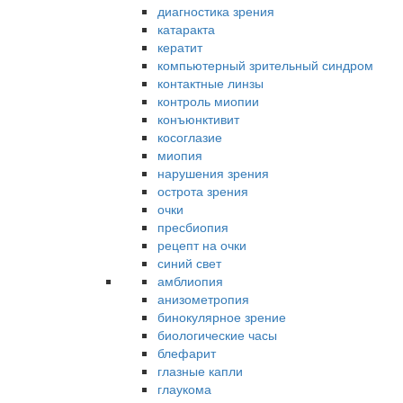
диагностика зрения
катаракта
кератит
компьютерный зрительный синдром
контактные линзы
контроль миопии
конъюнктивит
косоглазие
миопия
нарушения зрения
острота зрения
очки
пресбиопия
рецепт на очки
синий свет
амблиопия
анизометропия
бинокулярное зрение
биологические часы
блефарит
глазные капли
глаукома