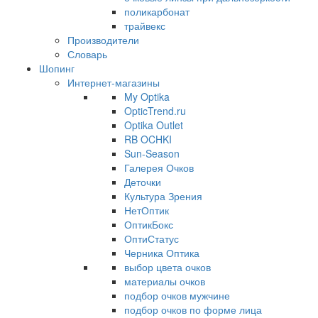
поликарбонат
трайвекс
Производители
Словарь
Шопинг
Интернет-магазины
My Optika
OpticTrend.ru
Optika Outlet
RB OCHKI
Sun-Season
Галерея Очков
Деточки
Культура Зрения
НетОптик
ОптикБокс
ОптиСтатус
Черника Оптика
выбор цвета очков
материалы очков
подбор очков мужчине
подбор очков по форме лица