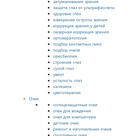
затуманивание зрения
защита глаз от ультрафиолета
здоровье глаз
измерение остроты зрения
коррекция зрения у детей
лазерная коррекция зрения
ортокератология
подбор контактных линз
подбор очков
пресбиопия
строение глаз
сухой глаз
увеит
усталость глаз
халязион
цветотерапия
Очки
солнцезащитные очки
очки для вождения
очки для компьютера
детские очки
ремонт и изготовление очков
спортивные очки