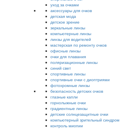
уход за очками
аксессуары для очков
детская мода
детское зрение
зеркальные линзы
компьютерные линзы
линзы для водителей
мастерская по ремонту очков
офисные линзы
очки для плавания
поляризационные линзы
синий свет
спортивные линзы
спортивные очки с диоптриями
фотохромные линзы
безопасность детских очков
глазные капли
горнолыжные очки
градиентные линзы
детские солнцезащитные очки
компьютерный зрительный синдром
контроль миопии