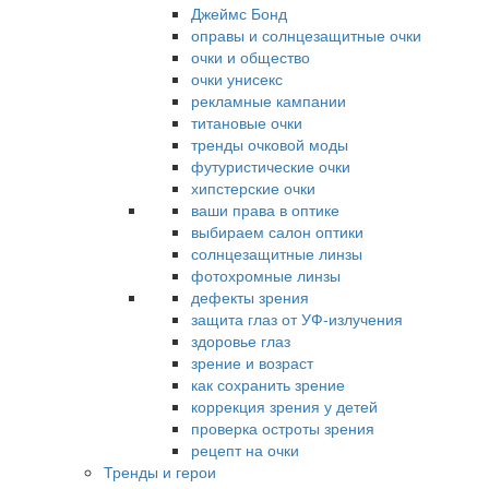
Джеймс Бонд
оправы и солнцезащитные очки
очки и общество
очки унисекс
рекламные кампании
титановые очки
тренды очковой моды
футуристические очки
хипстерские очки
ваши права в оптике
выбираем салон оптики
солнцезащитные линзы
фотохромные линзы
дефекты зрения
защита глаз от УФ-излучения
здоровье глаз
зрение и возраст
как сохранить зрение
коррекция зрения у детей
проверка остроты зрения
рецепт на очки
Тренды и герои