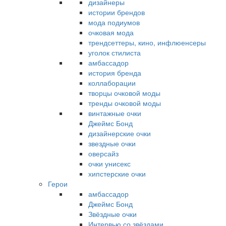
дизайнеры
истории брендов
мода подиумов
очковая мода
трендсеттеры, кино, инфлюенсеры
уголок стилиста
амбассадор
история бренда
коллаборации
творцы очковой моды
тренды очковой моды
винтажные очки
Джеймс Бонд
дизайнерские очки
звездные очки
оверсайз
очки унисекс
хипстерские очки
Герои
амбассадор
Джеймс Бонд
Звёздные очки
Интервью со звёздами