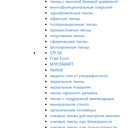
линзы с высокой базовой кривизной
многофункциональные покрытия
однофокальные линзы
офисные линзы
поляризационные линзы
прогрессивные линзы
спортивные линзы
сферические линзы
фотохромные линзы
CR-39
Free Form
MiYOSMART
Stellest
защита глаз от ультрафиолета
зеркальные линзы
зеркальные покрытия
линзы офисного дизайна
линзы с поддержкой аккомодации
минеральное стекло
органические полимеры
очковые линзы для контроля миопии
очковые линзы при близорукости
очковые линзы при дальнозоркости