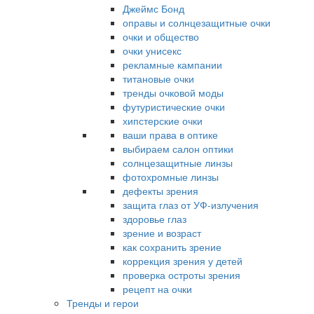
Джеймс Бонд
оправы и солнцезащитные очки
очки и общество
очки унисекс
рекламные кампании
титановые очки
тренды очковой моды
футуристические очки
хипстерские очки
ваши права в оптике
выбираем салон оптики
солнцезащитные линзы
фотохромные линзы
дефекты зрения
защита глаз от УФ-излучения
здоровье глаз
зрение и возраст
как сохранить зрение
коррекция зрения у детей
проверка остроты зрения
рецепт на очки
Тренды и герои