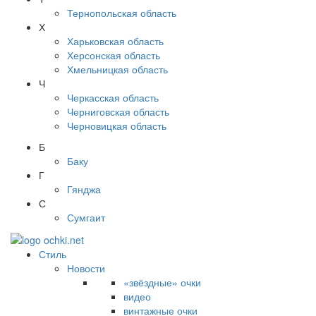
Тернопольская область
Х
Харьковская область
Херсонская область
Хмельницкая область
Ч
Черкасская область
Черниговская область
Черновицкая область
Б
Баку
Г
Гянджа
С
Сумгаит
Стиль
Новости
«звёздные» очки
видео
винтажные очки