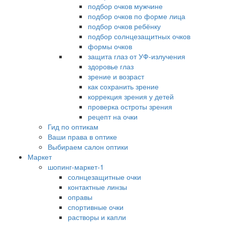
подбор очков мужчине
подбор очков по форме лица
подбор очков ребёнку
подбор солнцезащитных очков
формы очков
защита глаз от УФ-излучения
здоровье глаз
зрение и возраст
как сохранить зрение
коррекция зрения у детей
проверка остроты зрения
рецепт на очки
Гид по оптикам
Ваши права в оптике
Выбираем салон оптики
Маркет
шопинг-маркет-1
солнцезащитные очки
контактные линзы
оправы
спортивные очки
растворы и капли