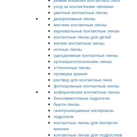
режим ношения контактных линз
уход за контактными линзами
цветные контактные линзы
декоративные линзы
жесткие контактные линзы
карнавальные контактные линзы
контактные линзы для детей
мягкие контактные линзы
ночные линзы
однодневные контактные линзы
ортокератологические линзы
оттеночные линзы
проверка зрения
раствор для контактных линз
фотохромные контактные линзы
асферические контактные линзы
биосовместимые гидрогели
бьюти-линзы
газопроницаемые материалы
гидрогели
контактные линзы для контроля
миопии
контактные линзы для подростков