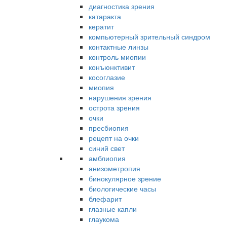
диагностика зрения
катаракта
кератит
компьютерный зрительный синдром
контактные линзы
контроль миопии
конъюнктивит
косоглазие
миопия
нарушения зрения
острота зрения
очки
пресбиопия
рецепт на очки
синий свет
амблиопия
анизометропия
бинокулярное зрение
биологические часы
блефарит
глазные капли
глаукома