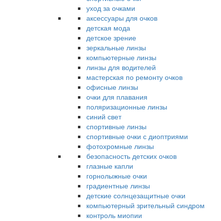
уход за очками
аксессуары для очков
детская мода
детское зрение
зеркальные линзы
компьютерные линзы
линзы для водителей
мастерская по ремонту очков
офисные линзы
очки для плавания
поляризационные линзы
синий свет
спортивные линзы
спортивные очки с диоптриями
фотохромные линзы
безопасность детских очков
глазные капли
горнолыжные очки
градиентные линзы
детские солнцезащитные очки
компьютерный зрительный синдром
контроль миопии