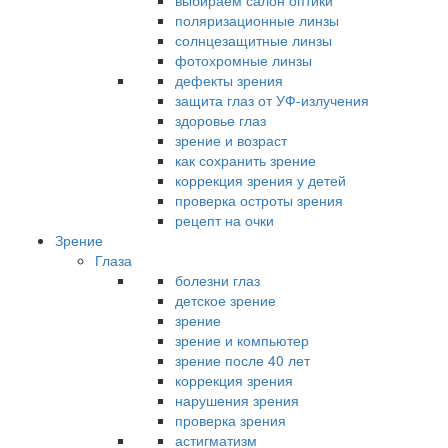
выбираем салон оптики
поляризационные линзы
солнцезащитные линзы
фотохромные линзы
дефекты зрения
защита глаз от УФ-излучения
здоровье глаз
зрение и возраст
как сохранить зрение
коррекция зрения у детей
проверка остроты зрения
рецепт на очки
Зрение
Глаза
болезни глаз
детское зрение
зрение
зрение и компьютер
зрение после 40 лет
коррекция зрения
нарушения зрения
проверка зрения
астигматизм