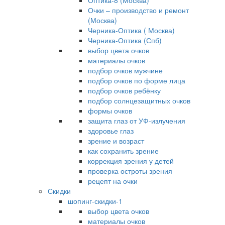
Оптика-8 (Москва)
Очки – производство и ремонт
(Москва)
Черника-Оптика ( Москва)
Черника-Оптика (Спб)
выбор цвета очков
материалы очков
подбор очков мужчине
подбор очков по форме лица
подбор очков ребёнку
подбор солнцезащитных очков
формы очков
защита глаз от УФ-излучения
здоровье глаз
зрение и возраст
как сохранить зрение
коррекция зрения у детей
проверка остроты зрения
рецепт на очки
Скидки
шопинг-скидки-1
выбор цвета очков
материалы очков