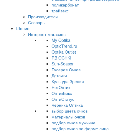
поликарбонат
трайвекс
Производители
Словарь
Шопинг
Интернет-магазины
My Optika
OpticTrend.ru
Optika Outlet
RB OCHKI
Sun-Season
Галерея Очков
Деточки
Культура Зрения
НетОптик
ОптикБокс
ОптиСтатус
Черника Оптика
выбор цвета очков
материалы очков
подбор очков мужчине
подбор очков по форме лица