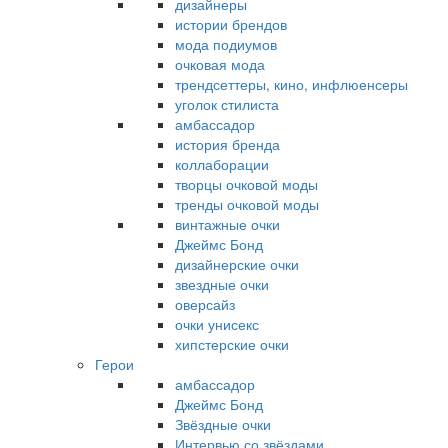
дизайнеры
истории брендов
мода подиумов
очковая мода
трендсеттеры, кино, инфлюенсеры
уголок стилиста
амбассадор
история бренда
коллаборации
творцы очковой моды
тренды очковой моды
винтажные очки
Джеймс Бонд
дизайнерские очки
звездные очки
оверсайз
очки унисекс
хипстерские очки
Герои
амбассадор
Джеймс Бонд
Звёздные очки
Интервью со звёздами