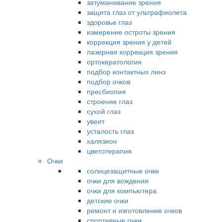
затуманивание зрения
защита глаз от ультрафиолета
здоровье глаз
измерение остроты зрения
коррекция зрения у детей
лазерная коррекция зрения
ортокератология
подбор контактных линз
подбор очков
пресбиопия
строение глаз
сухой глаз
увеит
усталость глаз
халязион
цветотерапия
Очки
солнцезащитные очки
очки для вождения
очки для компьютера
детские очки
ремонт и изготовление очков
спортивные очки