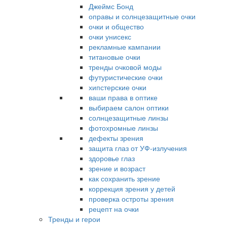
Джеймс Бонд
оправы и солнцезащитные очки
очки и общество
очки унисекс
рекламные кампании
титановые очки
тренды очковой моды
футуристические очки
хипстерские очки
ваши права в оптике
выбираем салон оптики
солнцезащитные линзы
фотохромные линзы
дефекты зрения
защита глаз от УФ-излучения
здоровье глаз
зрение и возраст
как сохранить зрение
коррекция зрения у детей
проверка остроты зрения
рецепт на очки
Тренды и герои