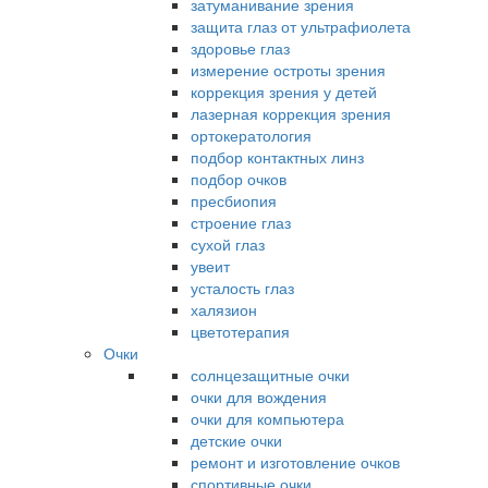
затуманивание зрения
защита глаз от ультрафиолета
здоровье глаз
измерение остроты зрения
коррекция зрения у детей
лазерная коррекция зрения
ортокератология
подбор контактных линз
подбор очков
пресбиопия
строение глаз
сухой глаз
увеит
усталость глаз
халязион
цветотерапия
Очки
солнцезащитные очки
очки для вождения
очки для компьютера
детские очки
ремонт и изготовление очков
спортивные очки