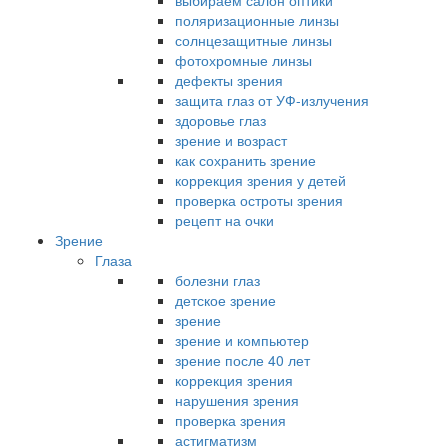
выбираем салон оптики
поляризационные линзы
солнцезащитные линзы
фотохромные линзы
дефекты зрения
защита глаз от УФ-излучения
здоровье глаз
зрение и возраст
как сохранить зрение
коррекция зрения у детей
проверка остроты зрения
рецепт на очки
Зрение
Глаза
болезни глаз
детское зрение
зрение
зрение и компьютер
зрение после 40 лет
коррекция зрения
нарушения зрения
проверка зрения
астигматизм