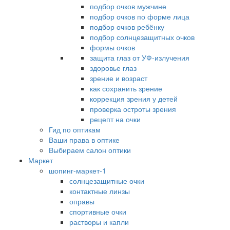
подбор очков мужчине
подбор очков по форме лица
подбор очков ребёнку
подбор солнцезащитных очков
формы очков
защита глаз от УФ-излучения
здоровье глаз
зрение и возраст
как сохранить зрение
коррекция зрения у детей
проверка остроты зрения
рецепт на очки
Гид по оптикам
Ваши права в оптике
Выбираем салон оптики
Маркет
шопинг-маркет-1
солнцезащитные очки
контактные линзы
оправы
спортивные очки
растворы и капли