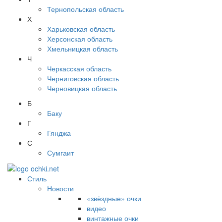
Тернопольская область
Х
Харьковская область
Херсонская область
Хмельницкая область
Ч
Черкасская область
Черниговская область
Черновицкая область
Б
Баку
Г
Гянджа
С
Сумгаит
Стиль
Новости
«звёздные» очки
видео
винтажные очки