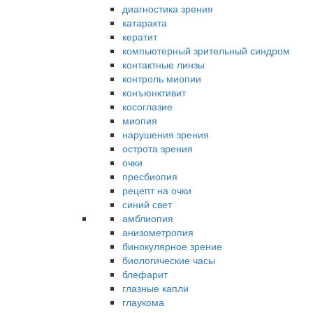
диагностика зрения
катаракта
кератит
компьютерный зрительный синдром
контактные линзы
контроль миопии
конъюнктивит
косоглазие
миопия
нарушения зрения
острота зрения
очки
пресбиопия
рецепт на очки
синий свет
амблиопия
анизометропия
бинокулярное зрение
биологические часы
блефарит
глазные капли
глаукома