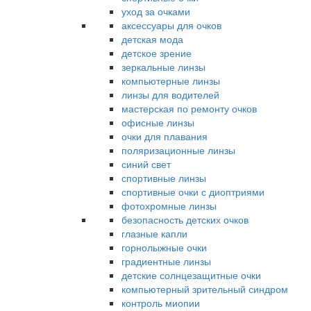
уход за очками
аксессуары для очков
детская мода
детское зрение
зеркальные линзы
компьютерные линзы
линзы для водителей
мастерская по ремонту очков
офисные линзы
очки для плавания
поляризационные линзы
синий свет
спортивные линзы
спортивные очки с диоптриями
фотохромные линзы
безопасность детских очков
глазные капли
горнолыжные очки
градиентные линзы
детские солнцезащитные очки
компьютерный зрительный синдром
контроль миопии