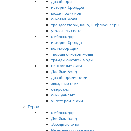
дизайнеры
истории брендов
мода подиумов
очковая мода
трендсеттеры, кино, инфлюенсеры
уголок стилиста
амбассадор
история бренда
коллаборации
творцы очковой моды
тренды очковой моды
винтажные очки
Джеймс Бонд
дизайнерские очки
звездные очки
оверсайз
очки унисекс
хипстерские очки
Герои
амбассадор
Джеймс Бонд
Звёздные очки
Интервью со звёздами