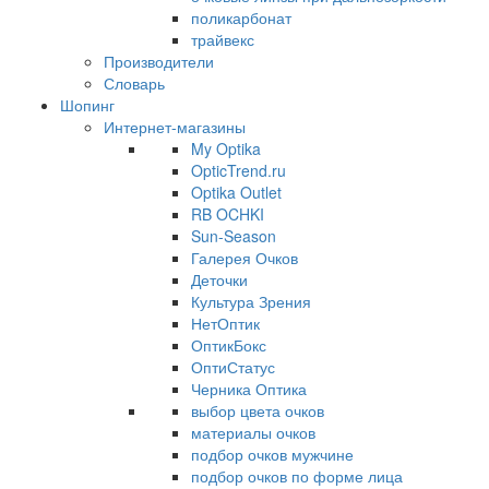
поликарбонат
трайвекс
Производители
Словарь
Шопинг
Интернет-магазины
My Optika
OpticTrend.ru
Optika Outlet
RB OCHKI
Sun-Season
Галерея Очков
Деточки
Культура Зрения
НетОптик
ОптикБокс
ОптиСтатус
Черника Оптика
выбор цвета очков
материалы очков
подбор очков мужчине
подбор очков по форме лица