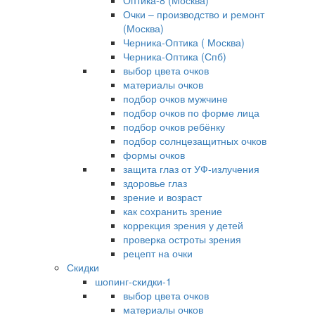
Оптика-8 (Москва)
Очки – производство и ремонт
(Москва)
Черника-Оптика ( Москва)
Черника-Оптика (Спб)
выбор цвета очков
материалы очков
подбор очков мужчине
подбор очков по форме лица
подбор очков ребёнку
подбор солнцезащитных очков
формы очков
защита глаз от УФ-излучения
здоровье глаз
зрение и возраст
как сохранить зрение
коррекция зрения у детей
проверка остроты зрения
рецепт на очки
Скидки
шопинг-скидки-1
выбор цвета очков
материалы очков