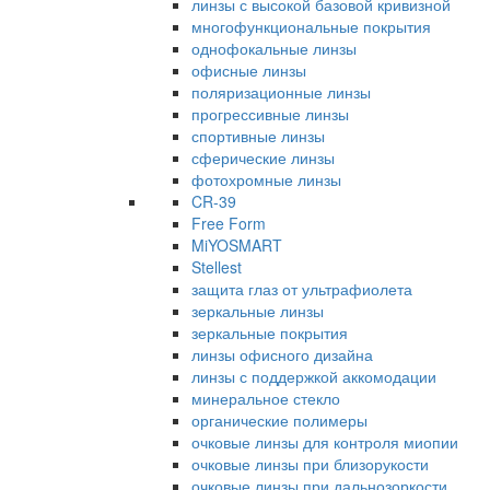
линзы с высокой базовой кривизной
многофункциональные покрытия
однофокальные линзы
офисные линзы
поляризационные линзы
прогрессивные линзы
спортивные линзы
сферические линзы
фотохромные линзы
CR-39
Free Form
MiYOSMART
Stellest
защита глаз от ультрафиолета
зеркальные линзы
зеркальные покрытия
линзы офисного дизайна
линзы с поддержкой аккомодации
минеральное стекло
органические полимеры
очковые линзы для контроля миопии
очковые линзы при близорукости
очковые линзы при дальнозоркости