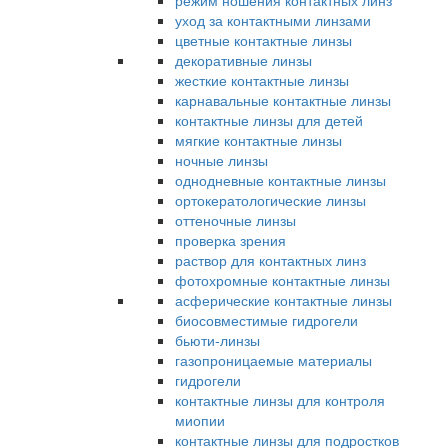
режим ношения контактных линз
уход за контактными линзами
цветные контактные линзы
декоративные линзы
жесткие контактные линзы
карнавальные контактные линзы
контактные линзы для детей
мягкие контактные линзы
ночные линзы
однодневные контактные линзы
ортокератологические линзы
оттеночные линзы
проверка зрения
раствор для контактных линз
фотохромные контактные линзы
асферические контактные линзы
биосовместимые гидрогели
бьюти-линзы
газопроницаемые материалы
гидрогели
контактные линзы для контроля
миопии
контактные линзы для подростков