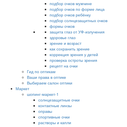
подбор очков мужчине
подбор очков по форме лица
подбор очков ребёнку
подбор солнцезащитных очков
формы очков
защита глаз от УФ-излучения
здоровье глаз
зрение и возраст
как сохранить зрение
коррекция зрения у детей
проверка остроты зрения
рецепт на очки
Гид по оптикам
Ваши права в оптике
Выбираем салон оптики
Маркет
шопинг-маркет-1
солнцезащитные очки
контактные линзы
оправы
спортивные очки
растворы и капли