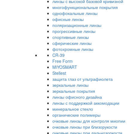
линзы с высокой базовой кривизной
многофункциональные покрытия
однофокальные линзы
офисные линзы
поляризационные линзы
прогрессивные линзы
спортивные линзы
сферические линзы
фотохромные линзы
CR-39
Free Form
MiYOSMART
Stellest
защита глаз от ультрафиолета
зеркальные линзы
зеркальные покрытия
линзы офисного дизайна
линзы с поддержкой аккомодации
минеральное стекло
органические полимеры
очковые линзы для контроля миопии
очковые линзы при близорукости
очковые линзы при дальнозоркости