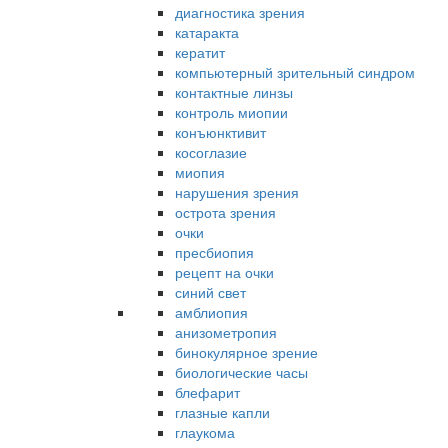
диагностика зрения
катаракта
кератит
компьютерный зрительный синдром
контактные линзы
контроль миопии
конъюнктивит
косоглазие
миопия
нарушения зрения
острота зрения
очки
пресбиопия
рецепт на очки
синий свет
амблиопия
анизометропия
бинокулярное зрение
биологические часы
блефарит
глазные капли
глаукома