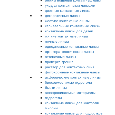
режим ношения контактных линз
уход за контактными линзами
цветные контактные линзы
декоративные линзы
жесткие контактные линзы
карнавальные контактные линзы
контактные линзы для детей
мягкие контактные линзы
ночные линзы
однодневные контактные линзы
ортокератологические линзы
оттеночные линзы
проверка зрения
раствор для контактных линз
фотохромные контактные линзы
асферические контактные линзы
биосовместимые гидрогели
бьюти-линзы
газопроницаемые материалы
гидрогели
контактные линзы для контроля
миопии
контактные линзы для подростков