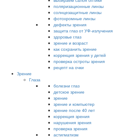
выбираем салон оптики
поляризационные линзы
солнцезащитные линзы
фотохромные линзы
дефекты зрения
защита глаз от УФ-излучения
здоровье глаз
зрение и возраст
как сохранить зрение
коррекция зрения у детей
проверка остроты зрения
рецепт на очки
Зрение
Глаза
болезни глаз
детское зрение
зрение
зрение и компьютер
зрение после 40 лет
коррекция зрения
нарушения зрения
проверка зрения
астигматизм