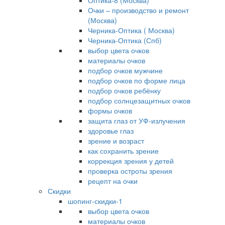
Оптика-8 (Москва)
Очки – производство и ремонт
(Москва)
Черника-Оптика ( Москва)
Черника-Оптика (Спб)
выбор цвета очков
материалы очков
подбор очков мужчине
подбор очков по форме лица
подбор очков ребёнку
подбор солнцезащитных очков
формы очков
защита глаз от УФ-излучения
здоровье глаз
зрение и возраст
как сохранить зрение
коррекция зрения у детей
проверка остроты зрения
рецепт на очки
Скидки
шопинг-скидки-1
выбор цвета очков
материалы очков