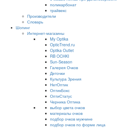
поликарбонат
трайвекс
Производители
Словарь
Шопинг
Интернет-магазины
My Optika
OpticTrend.ru
Optika Outlet
RB OCHKI
Sun-Season
Галерея Очков
Деточки
Культура Зрения
НетОптик
ОптикБокс
ОптиСтатус
Черника Оптика
выбор цвета очков
материалы очков
подбор очков мужчине
подбор очков по форме лица