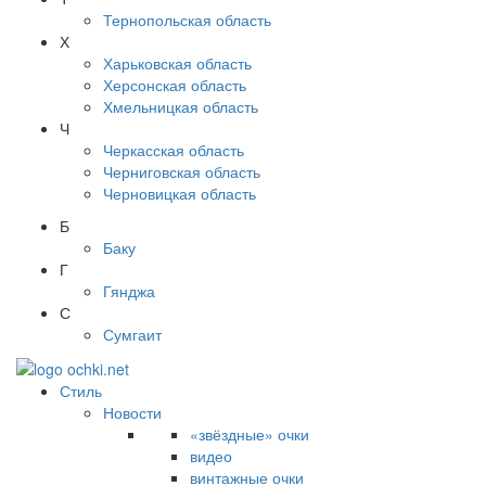
Тернопольская область
Х
Харьковская область
Херсонская область
Хмельницкая область
Ч
Черкасская область
Черниговская область
Черновицкая область
Б
Баку
Г
Гянджа
С
Сумгаит
Стиль
Новости
«звёздные» очки
видео
винтажные очки