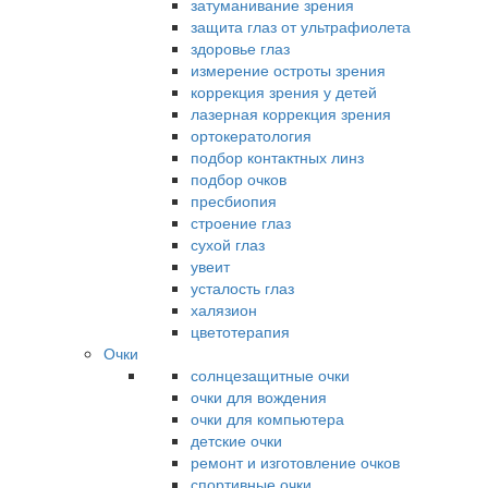
затуманивание зрения
защита глаз от ультрафиолета
здоровье глаз
измерение остроты зрения
коррекция зрения у детей
лазерная коррекция зрения
ортокератология
подбор контактных линз
подбор очков
пресбиопия
строение глаз
сухой глаз
увеит
усталость глаз
халязион
цветотерапия
Очки
солнцезащитные очки
очки для вождения
очки для компьютера
детские очки
ремонт и изготовление очков
спортивные очки