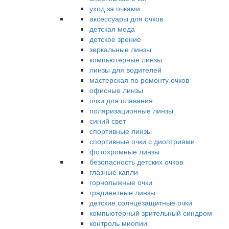
уход за очками
аксессуары для очков
детская мода
детское зрение
зеркальные линзы
компьютерные линзы
линзы для водителей
мастерская по ремонту очков
офисные линзы
очки для плавания
поляризационные линзы
синий свет
спортивные линзы
спортивные очки с диоптриями
фотохромные линзы
безопасность детских очков
глазные капли
горнолыжные очки
градиентные линзы
детские солнцезащитные очки
компьютерный зрительный синдром
контроль миопии