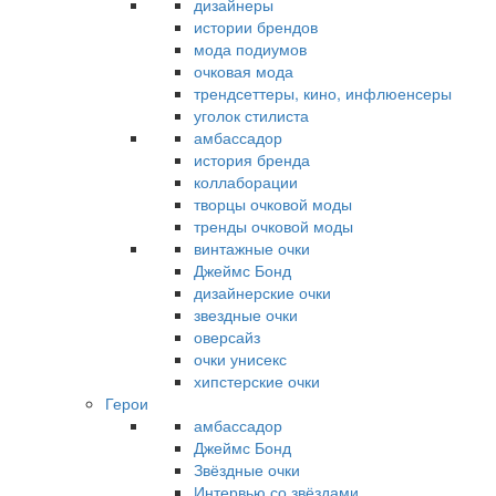
дизайнеры
истории брендов
мода подиумов
очковая мода
трендсеттеры, кино, инфлюенсеры
уголок стилиста
амбассадор
история бренда
коллаборации
творцы очковой моды
тренды очковой моды
винтажные очки
Джеймс Бонд
дизайнерские очки
звездные очки
оверсайз
очки унисекс
хипстерские очки
Герои
амбассадор
Джеймс Бонд
Звёздные очки
Интервью со звёздами