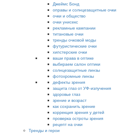
Джеймс Бонд
оправы и солнцезащитные очки
очки и общество
очки унисекс
рекламные кампании
титановые очки
тренды очковой моды
футуристические очки
хипстерские очки
ваши права в оптике
выбираем салон оптики
солнцезащитные линзы
фотохромные линзы
дефекты зрения
защита глаз от УФ-излучения
здоровье глаз
зрение и возраст
как сохранить зрение
коррекция зрения у детей
проверка остроты зрения
рецепт на очки
Тренды и герои