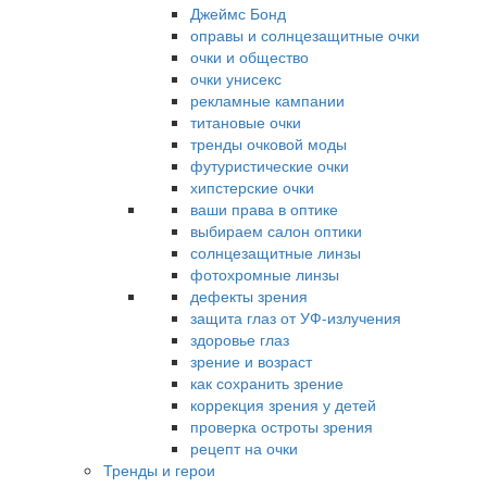
Джеймс Бонд
оправы и солнцезащитные очки
очки и общество
очки унисекс
рекламные кампании
титановые очки
тренды очковой моды
футуристические очки
хипстерские очки
ваши права в оптике
выбираем салон оптики
солнцезащитные линзы
фотохромные линзы
дефекты зрения
защита глаз от УФ-излучения
здоровье глаз
зрение и возраст
как сохранить зрение
коррекция зрения у детей
проверка остроты зрения
рецепт на очки
Тренды и герои