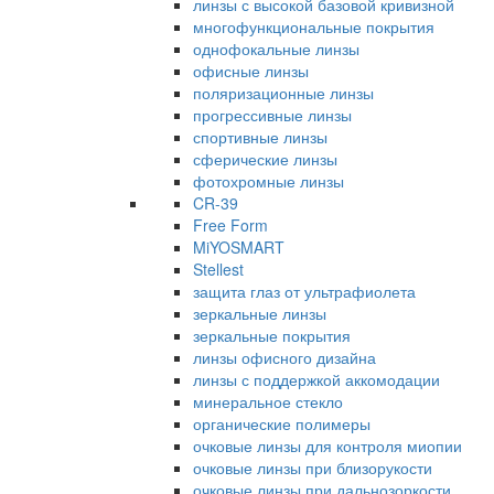
линзы с высокой базовой кривизной
многофункциональные покрытия
однофокальные линзы
офисные линзы
поляризационные линзы
прогрессивные линзы
спортивные линзы
сферические линзы
фотохромные линзы
CR-39
Free Form
MiYOSMART
Stellest
защита глаз от ультрафиолета
зеркальные линзы
зеркальные покрытия
линзы офисного дизайна
линзы с поддержкой аккомодации
минеральное стекло
органические полимеры
очковые линзы для контроля миопии
очковые линзы при близорукости
очковые линзы при дальнозоркости