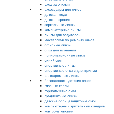
уход за очками
аксессуары для очков
детская мода
детское зрение
зеркальные линзы
компьютерные линзы
линзы для водителей
мастерская по ремонту очков
офисные линзы
очки для плавания
поляризационные линзы
синий свет
спортивные линзы
спортивные очки с диоптриями
фотохромные линзы
безопасность детских очков
глазные капли
горнолыжные очки
градиентные линзы
детские солнцезащитные очки
компьютерный зрительный синдром
контроль миопии