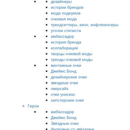
дизайнеры
истории брендов
мода подиумов
очковая мода
трендсеттеры, кино, инфлюенсеры
уголок стилиста
амбассадор
история бренда
коллаборации
творцы очковой моды
тренды очковой моды
винтажные очки
Джеймс Бонд
дизайнерские очки
звездные очки
оверсайз
очки унисекс
хипстерские очки
Герои
амбассадор
Джеймс Бонд
Звёздные очки
Интервью со звёздами