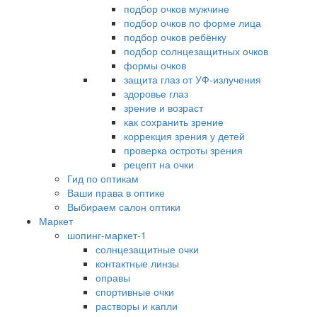
подбор очков мужчине
подбор очков по форме лица
подбор очков ребёнку
подбор солнцезащитных очков
формы очков
защита глаз от УФ-излучения
здоровье глаз
зрение и возраст
как сохранить зрение
коррекция зрения у детей
проверка остроты зрения
рецепт на очки
Гид по оптикам
Ваши права в оптике
Выбираем салон оптики
Маркет
шопинг-маркет-1
солнцезащитные очки
контактные линзы
оправы
спортивные очки
растворы и капли