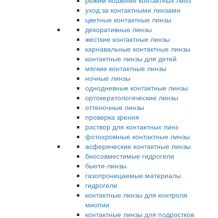
режим ношения контактных линз
уход за контактными линзами
цветные контактные линзы
декоративные линзы
жесткие контактные линзы
карнавальные контактные линзы
контактные линзы для детей
мягкие контактные линзы
ночные линзы
однодневные контактные линзы
ортокератологические линзы
оттеночные линзы
проверка зрения
раствор для контактных линз
фотохромные контактные линзы
асферические контактные линзы
биосовместимые гидрогели
бьюти-линзы
газопроницаемые материалы
гидрогели
контактные линзы для контроля
миопии
контактные линзы для подростков