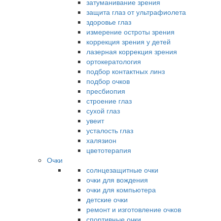
затуманивание зрения
защита глаз от ультрафиолета
здоровье глаз
измерение остроты зрения
коррекция зрения у детей
лазерная коррекция зрения
ортокератология
подбор контактных линз
подбор очков
пресбиопия
строение глаз
сухой глаз
увеит
усталость глаз
халязион
цветотерапия
Очки
солнцезащитные очки
очки для вождения
очки для компьютера
детские очки
ремонт и изготовление очков
спортивные очки