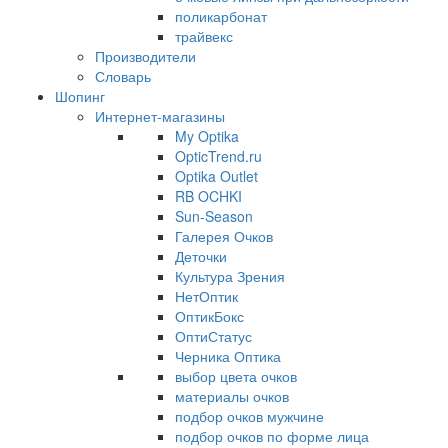
поликарбонат
трайвекс
Производители
Словарь
Шопинг
Интернет-магазины
My Optika
OpticTrend.ru
Optika Outlet
RB OCHKI
Sun-Season
Галерея Очков
Деточки
Культура Зрения
НетОптик
ОптикБокс
ОптиСтатус
Черника Оптика
выбор цвета очков
материалы очков
подбор очков мужчине
подбор очков по форме лица