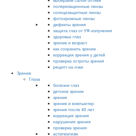
выбираем салон оптики
поляризационные линзы
солнцезащитные линзы
фотохромные линзы
дефекты зрения
защита глаз от УФ-излучения
здоровье глаз
зрение и возраст
как сохранить зрение
коррекция зрения у детей
проверка остроты зрения
рецепт на очки
Зрение
Глаза
болезни глаз
детское зрение
зрение
зрение и компьютер
зрение после 40 лет
коррекция зрения
нарушения зрения
проверка зрения
астигматизм