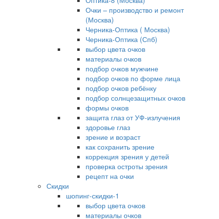
Оптика-8 (Москва)
Очки – производство и ремонт
(Москва)
Черника-Оптика ( Москва)
Черника-Оптика (Спб)
выбор цвета очков
материалы очков
подбор очков мужчине
подбор очков по форме лица
подбор очков ребёнку
подбор солнцезащитных очков
формы очков
защита глаз от УФ-излучения
здоровье глаз
зрение и возраст
как сохранить зрение
коррекция зрения у детей
проверка остроты зрения
рецепт на очки
Скидки
шопинг-скидки-1
выбор цвета очков
материалы очков