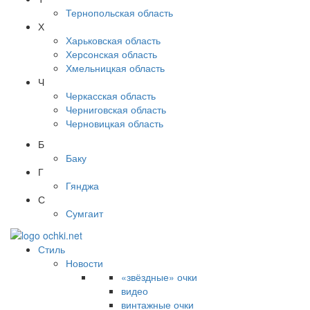
Тернопольская область
Х
Харьковская область
Херсонская область
Хмельницкая область
Ч
Черкасская область
Черниговская область
Черновицкая область
Б
Баку
Г
Гянджа
С
Сумгаит
Стиль
Новости
«звёздные» очки
видео
винтажные очки