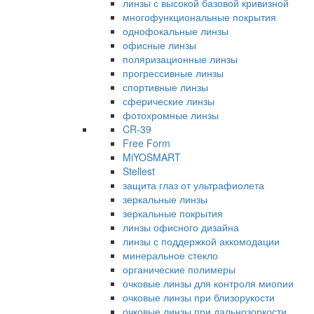
линзы с высокой базовой кривизной
многофункциональные покрытия
однофокальные линзы
офисные линзы
поляризационные линзы
прогрессивные линзы
спортивные линзы
сферические линзы
фотохромные линзы
CR-39
Free Form
MiYOSMART
Stellest
защита глаз от ультрафиолета
зеркальные линзы
зеркальные покрытия
линзы офисного дизайна
линзы с поддержкой аккомодации
минеральное стекло
органические полимеры
очковые линзы для контроля миопии
очковые линзы при близорукости
очковые линзы при дальнозоркости