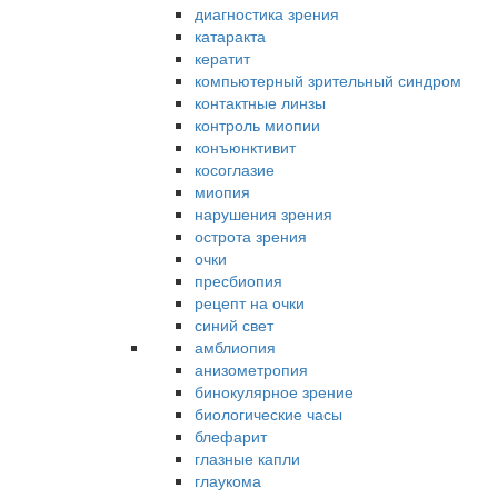
диагностика зрения
катаракта
кератит
компьютерный зрительный синдром
контактные линзы
контроль миопии
конъюнктивит
косоглазие
миопия
нарушения зрения
острота зрения
очки
пресбиопия
рецепт на очки
синий свет
амблиопия
анизометропия
бинокулярное зрение
биологические часы
блефарит
глазные капли
глаукома