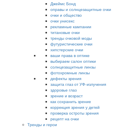
Джеймс Бонд
оправы и солнцезащитные очки
очки и общество
очки унисекс
рекламные кампании
титановые очки
тренды очковой моды
футуристические очки
хипстерские очки
ваши права в оптике
выбираем салон оптики
солнцезащитные линзы
фотохромные линзы
дефекты зрения
защита глаз от УФ-излучения
здоровье глаз
зрение и возраст
как сохранить зрение
коррекция зрения у детей
проверка остроты зрения
рецепт на очки
Тренды и герои