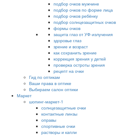
подбор очков мужчине
подбор очков по форме лица
подбор очков ребёнку
подбор солнцезащитных очков
формы очков
защита глаз от УФ-излучения
здоровье глаз
зрение и возраст
как сохранить зрение
коррекция зрения у детей
проверка остроты зрения
рецепт на очки
Гид по оптикам
Ваши права в оптике
Выбираем салон оптики
Маркет
шопинг-маркет-1
солнцезащитные очки
контактные линзы
оправы
спортивные очки
растворы и капли