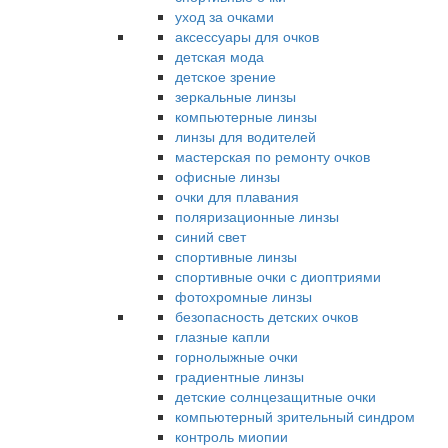
уход за очками
аксессуары для очков
детская мода
детское зрение
зеркальные линзы
компьютерные линзы
линзы для водителей
мастерская по ремонту очков
офисные линзы
очки для плавания
поляризационные линзы
синий свет
спортивные линзы
спортивные очки с диоптриями
фотохромные линзы
безопасность детских очков
глазные капли
горнолыжные очки
градиентные линзы
детские солнцезащитные очки
компьютерный зрительный синдром
контроль миопии