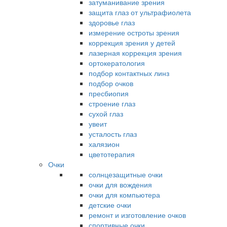
затуманивание зрения
защита глаз от ультрафиолета
здоровье глаз
измерение остроты зрения
коррекция зрения у детей
лазерная коррекция зрения
ортокератология
подбор контактных линз
подбор очков
пресбиопия
строение глаз
сухой глаз
увеит
усталость глаз
халязион
цветотерапия
Очки
солнцезащитные очки
очки для вождения
очки для компьютера
детские очки
ремонт и изготовление очков
спортивные очки