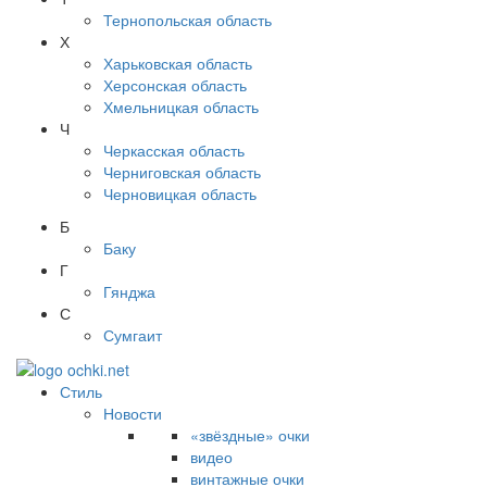
Тернопольская область
Х
Харьковская область
Херсонская область
Хмельницкая область
Ч
Черкасская область
Черниговская область
Черновицкая область
Б
Баку
Г
Гянджа
С
Сумгаит
Стиль
Новости
«звёздные» очки
видео
винтажные очки