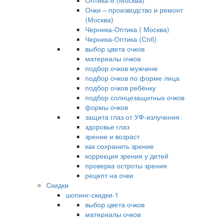
Оптика-8 (Москва)
Очки – производство и ремонт
(Москва)
Черника-Оптика ( Москва)
Черника-Оптика (Спб)
выбор цвета очков
материалы очков
подбор очков мужчине
подбор очков по форме лица
подбор очков ребёнку
подбор солнцезащитных очков
формы очков
защита глаз от УФ-излучения
здоровье глаз
зрение и возраст
как сохранить зрение
коррекция зрения у детей
проверка остроты зрения
рецепт на очки
Скидки
шопинг-скидки-1
выбор цвета очков
материалы очков