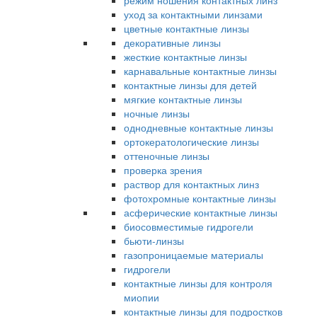
режим ношения контактных линз
уход за контактными линзами
цветные контактные линзы
декоративные линзы
жесткие контактные линзы
карнавальные контактные линзы
контактные линзы для детей
мягкие контактные линзы
ночные линзы
однодневные контактные линзы
ортокератологические линзы
оттеночные линзы
проверка зрения
раствор для контактных линз
фотохромные контактные линзы
асферические контактные линзы
биосовместимые гидрогели
бьюти-линзы
газопроницаемые материалы
гидрогели
контактные линзы для контроля
миопии
контактные линзы для подростков