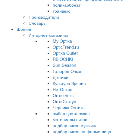
поликарбонат
трайвекс
Производители
Словарь
Шопинг
Интернет-магазины
My Optika
OpticTrend.ru
Optika Outlet
RB OCHKI
Sun-Season
Галерея Очков
Деточки
Культура Зрения
НетОптик
ОптикБокс
ОптиСтатус
Черника Оптика
выбор цвета очков
материалы очков
подбор очков мужчине
подбор очков по форме лица