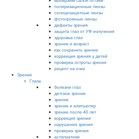
выбираем салон оптики
поляризационные линзы
солнцезащитные линзы
фотохромные линзы
дефекты зрения
защита глаз от УФ-излучения
здоровье глаз
зрение и возраст
как сохранить зрение
коррекция зрения у детей
проверка остроты зрения
рецепт на очки
Зрение
Глаза
болезни глаз
детское зрение
зрение
зрение и компьютер
зрение после 40 лет
коррекция зрения
нарушения зрения
проверка зрения
астигматизм