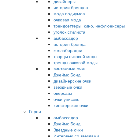
дизайнеры
истории брендов
мода подиумов
очковая мода
трендсеттеры, кино, инфлюенсеры
уголок стилиста
амбассадор
история бренда
коллаборации
творцы очковой моды
тренды очковой моды
винтажные очки
Джеймс Бонд
дизайнерские очки
звездные очки
оверсайз
очки унисекс
хипстерские очки
Герои
амбассадор
Джеймс Бонд
Звёздные очки
Интервью со звёздами