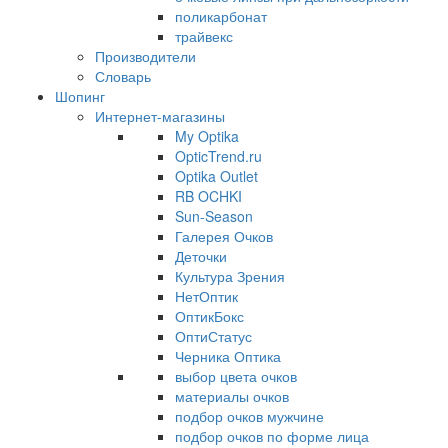
поликарбонат
трайвекс
Производители
Словарь
Шопинг
Интернет-магазины
My Optika
OpticTrend.ru
Optika Outlet
RB OCHKI
Sun-Season
Галерея Очков
Деточки
Культура Зрения
НетОптик
ОптикБокс
ОптиСтатус
Черника Оптика
выбор цвета очков
материалы очков
подбор очков мужчине
подбор очков по форме лица