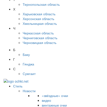
Тернопольская область
Х
Харьковская область
Херсонская область
Хмельницкая область
Ч
Черкасская область
Черниговская область
Черновицкая область
Б
Баку
Г
Гянджа
С
Сумгаит
Стиль
Новости
«звёздные» очки
видео
винтажные очки