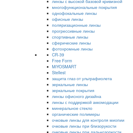
линзы с высокой базовой кривизной
многофункциональные покрытия
однофокальные линзы
офисные линзы
поляризационные линзы
прогрессивные линзы
спортивные линзы
сферические линзы
фотохромные линзы
CR-39
Free Form
MiYOSMART
Stellest
защита глаз от ультрафиолета
зеркальные линзы
зеркальные покрытия
линзы офисного дизайна
линзы с поддержкой аккомодации
минеральное стекло
органические полимеры
очковые линзы для контроля миопии
очковые линзы при близорукости
очковые линзы при дальнозоркости