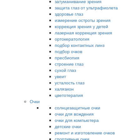
затуманивание зрения
защита глаз от ультрафиолета
здоровье глаз
измерение остроты зрения
коррекция зрения у детей
лазерная коррекция зрения
ортокератология
подбор контактных линз
подбор очков
пресбиопия
строение глаз
сухой глаз
увеит
усталость глаз
халязион
цветотерапия
Очки
солнцезащитные очки
очки для вождения
очки для компьютера
детские очки
ремонт и изготовление очков
спортивные очки