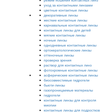
режим ношения контактных линз
уход за контактными линзами
цветные контактные линзы
декоративные линзы
жесткие контактные линзы
карнавальные контактные линзы
контактные линзы для детей
мягкие контактные линзы
ночные линзы
однодневные контактные линзы
ортокератологические линзы
оттеночные линзы
проверка зрения
раствор для контактных линз
фотохромные контактные линзы
асферические контактные линзы
биосовместимые гидрогели
бьюти-линзы
газопроницаемые материалы
гидрогели
контактные линзы для контроля
миопии
контактные линзы для подростков