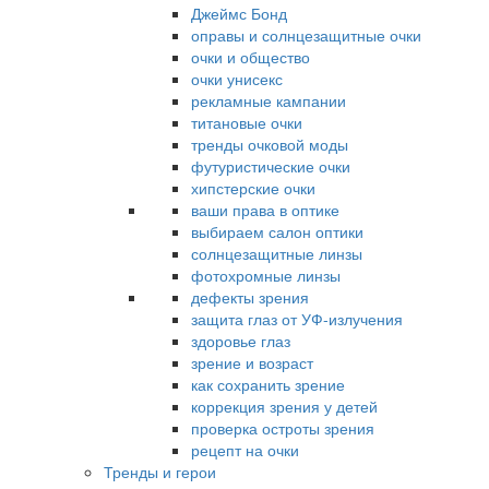
Джеймс Бонд
оправы и солнцезащитные очки
очки и общество
очки унисекс
рекламные кампании
титановые очки
тренды очковой моды
футуристические очки
хипстерские очки
ваши права в оптике
выбираем салон оптики
солнцезащитные линзы
фотохромные линзы
дефекты зрения
защита глаз от УФ-излучения
здоровье глаз
зрение и возраст
как сохранить зрение
коррекция зрения у детей
проверка остроты зрения
рецепт на очки
Тренды и герои