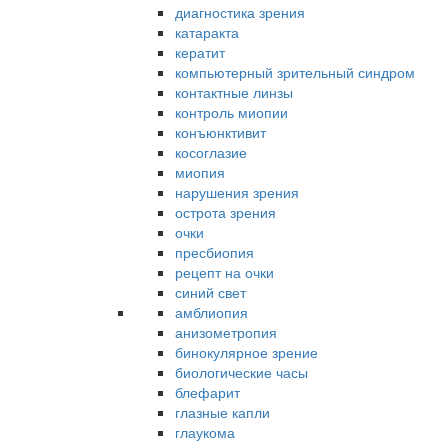
диагностика зрения
катаракта
кератит
компьютерный зрительный синдром
контактные линзы
контроль миопии
конъюнктивит
косоглазие
миопия
нарушения зрения
острота зрения
очки
пресбиопия
рецепт на очки
синий свет
амблиопия
анизометропия
бинокулярное зрение
биологические часы
блефарит
глазные капли
глаукома