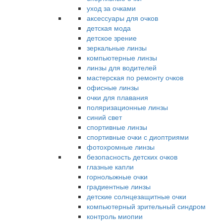
уход за очками
аксессуары для очков
детская мода
детское зрение
зеркальные линзы
компьютерные линзы
линзы для водителей
мастерская по ремонту очков
офисные линзы
очки для плавания
поляризационные линзы
синий свет
спортивные линзы
спортивные очки с диоптриями
фотохромные линзы
безопасность детских очков
глазные капли
горнолыжные очки
градиентные линзы
детские солнцезащитные очки
компьютерный зрительный синдром
контроль миопии