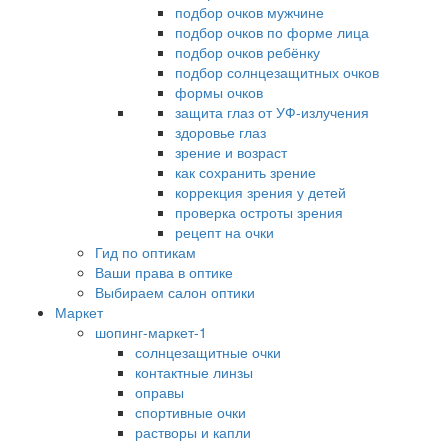
подбор очков мужчине
подбор очков по форме лица
подбор очков ребёнку
подбор солнцезащитных очков
формы очков
защита глаз от УФ-излучения
здоровье глаз
зрение и возраст
как сохранить зрение
коррекция зрения у детей
проверка остроты зрения
рецепт на очки
Гид по оптикам
Ваши права в оптике
Выбираем салон оптики
Маркет
шопинг-маркет-1
солнцезащитные очки
контактные линзы
оправы
спортивные очки
растворы и капли