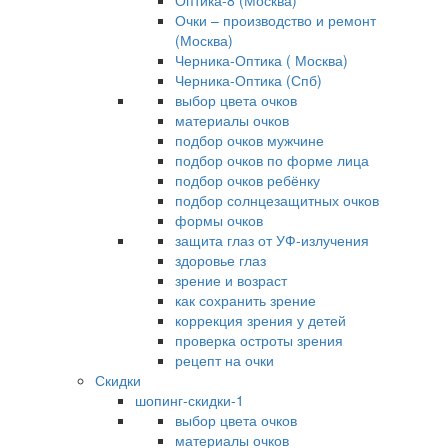
Оптика-8 (Москва)
Очки – производство и ремонт
(Москва)
Черника-Оптика ( Москва)
Черника-Оптика (Спб)
выбор цвета очков
материалы очков
подбор очков мужчине
подбор очков по форме лица
подбор очков ребёнку
подбор солнцезащитных очков
формы очков
защита глаз от УФ-излучения
здоровье глаз
зрение и возраст
как сохранить зрение
коррекция зрения у детей
проверка остроты зрения
рецепт на очки
Скидки
шопинг-скидки-1
выбор цвета очков
материалы очков