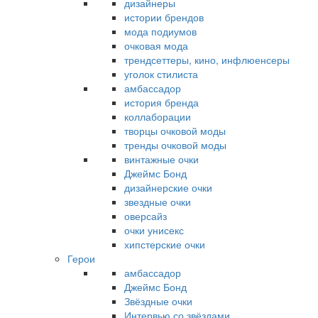
дизайнеры
истории брендов
мода подиумов
очковая мода
трендсеттеры, кино, инфлюенсеры
уголок стилиста
амбассадор
история бренда
коллаборации
творцы очковой моды
тренды очковой моды
винтажные очки
Джеймс Бонд
дизайнерские очки
звездные очки
оверсайз
очки унисекс
хипстерские очки
Герои
амбассадор
Джеймс Бонд
Звёздные очки
Интервью со звёздами