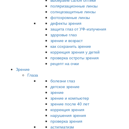
выбираем салон оптики
поляризационные линзы
солнцезащитные линзы
фотохромные линзы
дефекты зрения
защита глаз от УФ-излучения
здоровье глаз
зрение и возраст
как сохранить зрение
коррекция зрения у детей
проверка остроты зрения
рецепт на очки
Зрение
Глаза
болезни глаз
детское зрение
зрение
зрение и компьютер
зрение после 40 лет
коррекция зрения
нарушения зрения
проверка зрения
астигматизм