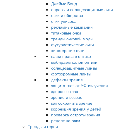
Джеймс Бонд
оправы и солнцезащитные очки
очки и общество
очки унисекс
рекламные кампании
титановые очки
тренды очковой моды
футуристические очки
хипстерские очки
ваши права в оптике
выбираем салон оптики
солнцезащитные линзы
фотохромные линзы
дефекты зрения
защита глаз от УФ-излучения
здоровье глаз
зрение и возраст
как сохранить зрение
коррекция зрения у детей
проверка остроты зрения
рецепт на очки
Тренды и герои