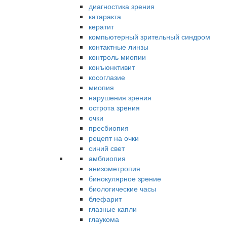
диагностика зрения
катаракта
кератит
компьютерный зрительный синдром
контактные линзы
контроль миопии
конъюнктивит
косоглазие
миопия
нарушения зрения
острота зрения
очки
пресбиопия
рецепт на очки
синий свет
амблиопия
анизометропия
бинокулярное зрение
биологические часы
блефарит
глазные капли
глаукома