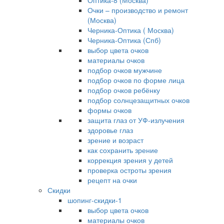
Оптика-8 (Москва)
Очки – производство и ремонт
(Москва)
Черника-Оптика ( Москва)
Черника-Оптика (Спб)
выбор цвета очков
материалы очков
подбор очков мужчине
подбор очков по форме лица
подбор очков ребёнку
подбор солнцезащитных очков
формы очков
защита глаз от УФ-излучения
здоровье глаз
зрение и возраст
как сохранить зрение
коррекция зрения у детей
проверка остроты зрения
рецепт на очки
Скидки
шопинг-скидки-1
выбор цвета очков
материалы очков