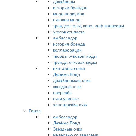
дизайнеры
истории брендов
мода подиумов
очковая мода
трендсеттеры, кино, инфлюенсеры
уголок стилиста
амбассадор
история бренда
коллаборации
творцы очковой моды
тренды очковой моды
винтажные очки
Джеймс Бонд
дизайнерские очки
звездные очки
оверсайз
очки унисекс
хипстерские очки
Герои
амбассадор
Джеймс Бонд
Звёздные очки
Интервью со звёздами