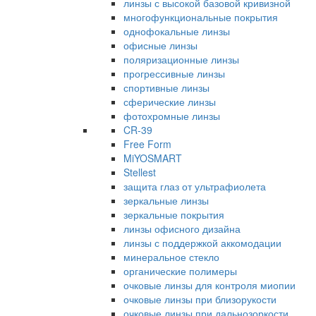
линзы с высокой базовой кривизной
многофункциональные покрытия
однофокальные линзы
офисные линзы
поляризационные линзы
прогрессивные линзы
спортивные линзы
сферические линзы
фотохромные линзы
CR-39
Free Form
MiYOSMART
Stellest
защита глаз от ультрафиолета
зеркальные линзы
зеркальные покрытия
линзы офисного дизайна
линзы с поддержкой аккомодации
минеральное стекло
органические полимеры
очковые линзы для контроля миопии
очковые линзы при близорукости
очковые линзы при дальнозоркости