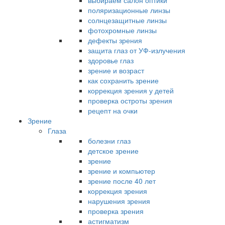
выбираем салон оптики
поляризационные линзы
солнцезащитные линзы
фотохромные линзы
дефекты зрения
защита глаз от УФ-излучения
здоровье глаз
зрение и возраст
как сохранить зрение
коррекция зрения у детей
проверка остроты зрения
рецепт на очки
Зрение
Глаза
болезни глаз
детское зрение
зрение
зрение и компьютер
зрение после 40 лет
коррекция зрения
нарушения зрения
проверка зрения
астигматизм