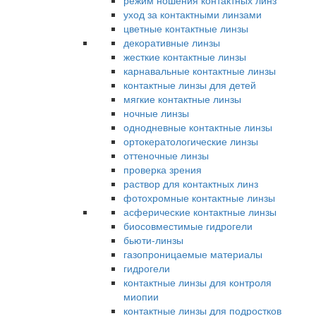
режим ношения контактных линз
уход за контактными линзами
цветные контактные линзы
декоративные линзы
жесткие контактные линзы
карнавальные контактные линзы
контактные линзы для детей
мягкие контактные линзы
ночные линзы
однодневные контактные линзы
ортокератологические линзы
оттеночные линзы
проверка зрения
раствор для контактных линз
фотохромные контактные линзы
асферические контактные линзы
биосовместимые гидрогели
бьюти-линзы
газопроницаемые материалы
гидрогели
контактные линзы для контроля
миопии
контактные линзы для подростков