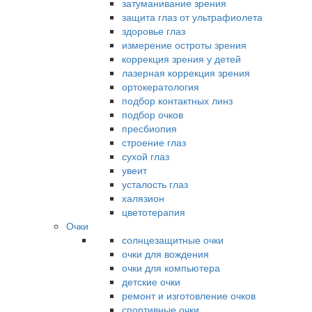
затуманивание зрения
защита глаз от ультрафиолета
здоровье глаз
измерение остроты зрения
коррекция зрения у детей
лазерная коррекция зрения
ортокератология
подбор контактных линз
подбор очков
пресбиопия
строение глаз
сухой глаз
увеит
усталость глаз
халязион
цветотерапия
Очки
солнцезащитные очки
очки для вождения
очки для компьютера
детские очки
ремонт и изготовление очков
спортивные очки