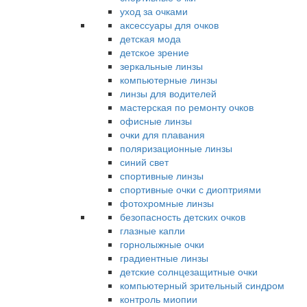
уход за очками
аксессуары для очков
детская мода
детское зрение
зеркальные линзы
компьютерные линзы
линзы для водителей
мастерская по ремонту очков
офисные линзы
очки для плавания
поляризационные линзы
синий свет
спортивные линзы
спортивные очки с диоптриями
фотохромные линзы
безопасность детских очков
глазные капли
горнолыжные очки
градиентные линзы
детские солнцезащитные очки
компьютерный зрительный синдром
контроль миопии