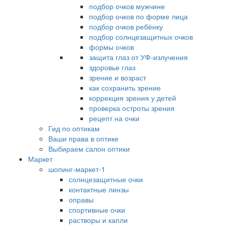
подбор очков мужчине
подбор очков по форме лица
подбор очков ребёнку
подбор солнцезащитных очков
формы очков
защита глаз от УФ-излучения
здоровье глаз
зрение и возраст
как сохранить зрение
коррекция зрения у детей
проверка остроты зрения
рецепт на очки
Гид по оптикам
Ваши права в оптике
Выбираем салон оптики
Маркет
шопинг-маркет-1
солнцезащитные очки
контактные линзы
оправы
спортивные очки
растворы и капли