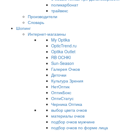
поликарбонат
трайвекс
Производители
Словарь
Шопинг
Интернет-магазины
My Optika
OpticTrend.ru
Optika Outlet
RB OCHKI
Sun-Season
Галерея Очков
Деточки
Культура Зрения
НетОптик
ОптикБокс
ОптиСтатус
Черника Оптика
выбор цвета очков
материалы очков
подбор очков мужчине
подбор очков по форме лица