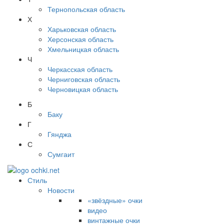
Тернопольская область
Х
Харьковская область
Херсонская область
Хмельницкая область
Ч
Черкасская область
Черниговская область
Черновицкая область
Б
Баку
Г
Гянджа
С
Сумгаит
Стиль
Новости
«звёздные» очки
видео
винтажные очки