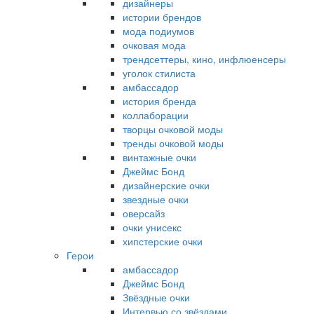
дизайнеры
истории брендов
мода подиумов
очковая мода
трендсеттеры, кино, инфлюенсеры
уголок стилиста
амбассадор
история бренда
коллаборации
творцы очковой моды
тренды очковой моды
винтажные очки
Джеймс Бонд
дизайнерские очки
звездные очки
оверсайз
очки унисекс
хипстерские очки
Герои
амбассадор
Джеймс Бонд
Звёздные очки
Интервью со звёздами