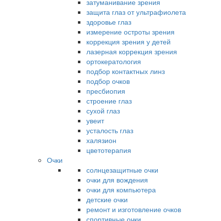
затуманивание зрения
защита глаз от ультрафиолета
здоровье глаз
измерение остроты зрения
коррекция зрения у детей
лазерная коррекция зрения
ортокератология
подбор контактных линз
подбор очков
пресбиопия
строение глаз
сухой глаз
увеит
усталость глаз
халязион
цветотерапия
Очки
солнцезащитные очки
очки для вождения
очки для компьютера
детские очки
ремонт и изготовление очков
спортивные очки