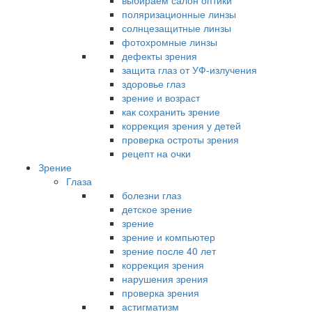
выбираем салон оптики
поляризационные линзы
солнцезащитные линзы
фотохромные линзы
дефекты зрения
защита глаз от УФ-излучения
здоровье глаз
зрение и возраст
как сохранить зрение
коррекция зрения у детей
проверка остроты зрения
рецепт на очки
Зрение
Глаза
болезни глаз
детское зрение
зрение
зрение и компьютер
зрение после 40 лет
коррекция зрения
нарушения зрения
проверка зрения
астигматизм