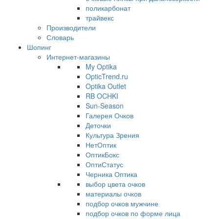
поликарбонат
трайвекс
Производители
Словарь
Шопинг
Интернет-магазины
My Optika
OpticTrend.ru
Optika Outlet
RB OCHKI
Sun-Season
Галерея Очков
Деточки
Культура Зрения
НетОптик
ОптикБокс
ОптиСтатус
Черника Оптика
выбор цвета очков
материалы очков
подбор очков мужчине
подбор очков по форме лица