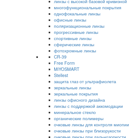
линзы с высокой базовой кривизной
многофункциональные покрытия
однофокальные линзы
офисные линзы
поляризационные линзы
прогрессивные линзы
спортивные линзы
сферические линзы
фотохромные линзы
CR-39
Free Form
MiYOSMART
Stellest
защита глаз от ультрафиолета
зеркальные линзы
зеркальные покрытия
линзы офисного дизайна
линзы с поддержкой аккомодации
минеральное стекло
органические полимеры
очковые линзы для контроля миопии
очковые линзы при близорукости
очковые линзы при дальнозоркости