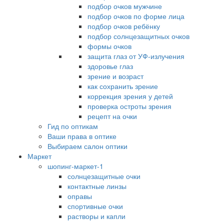
подбор очков мужчине
подбор очков по форме лица
подбор очков ребёнку
подбор солнцезащитных очков
формы очков
защита глаз от УФ-излучения
здоровье глаз
зрение и возраст
как сохранить зрение
коррекция зрения у детей
проверка остроты зрения
рецепт на очки
Гид по оптикам
Ваши права в оптике
Выбираем салон оптики
Маркет
шопинг-маркет-1
солнцезащитные очки
контактные линзы
оправы
спортивные очки
растворы и капли