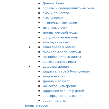
Джеймс Бонд
оправы и солнцезащитные очки
очки и общество
очки унисекс
рекламные кампании
титановые очки
тренды очковой моды
футуристические очки
хипстерские очки
ваши права в оптике
выбираем салон оптики
солнцезащитные линзы
фотохромные линзы
дефекты зрения
защита глаз от УФ-излучения
здоровье глаз
зрение и возраст
как сохранить зрение
коррекция зрения у детей
проверка остроты зрения
рецепт на очки
Тренды и герои