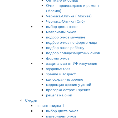
Оптика-8 (Москва)
Очки – производство и ремонт
(Москва)
Черника-Оптика ( Москва)
Черника-Оптика (Спб)
выбор цвета очков
материалы очков
подбор очков мужчине
подбор очков по форме лица
подбор очков ребёнку
подбор солнцезащитных очков
формы очков
защита глаз от УФ-излучения
здоровье глаз
зрение и возраст
как сохранить зрение
коррекция зрения у детей
проверка остроты зрения
рецепт на очки
Скидки
шопинг-скидки-1
выбор цвета очков
материалы очков