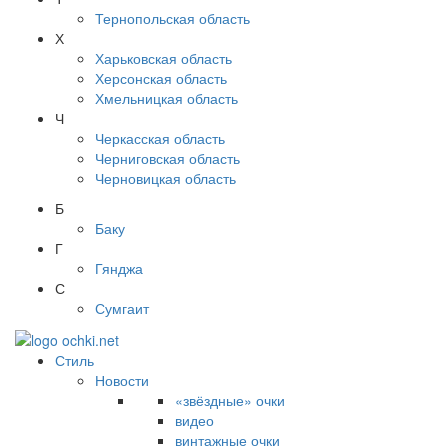
Тернопольская область
Х
Харьковская область
Херсонская область
Хмельницкая область
Ч
Черкасская область
Черниговская область
Черновицкая область
Б
Баку
Г
Гянджа
С
Сумгаит
Стиль
Новости
«звёздные» очки
видео
винтажные очки