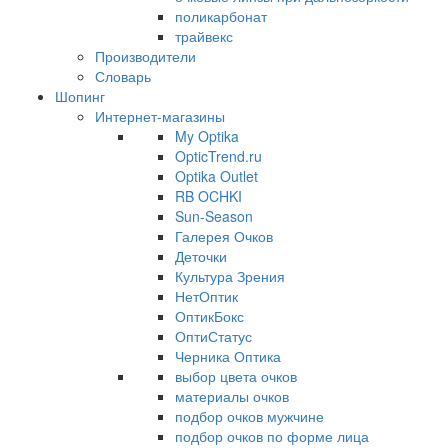
поликарбонат
трайвекс
Производители
Словарь
Шопинг
Интернет-магазины
My Optika
OpticTrend.ru
Optika Outlet
RB OCHKI
Sun-Season
Галерея Очков
Деточки
Культура Зрения
НетОптик
ОптикБокс
ОптиСтатус
Черника Оптика
выбор цвета очков
материалы очков
подбор очков мужчине
подбор очков по форме лица