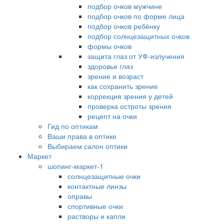
подбор очков мужчине
подбор очков по форме лица
подбор очков ребёнку
подбор солнцезащитных очков
формы очков
защита глаз от УФ-излучения
здоровье глаз
зрение и возраст
как сохранить зрение
коррекция зрения у детей
проверка остроты зрения
рецепт на очки
Гид по оптикам
Ваши права в оптике
Выбираем салон оптики
Маркет
шопинг-маркет-1
солнцезащитные очки
контактные линзы
оправы
спортивные очки
растворы и капли