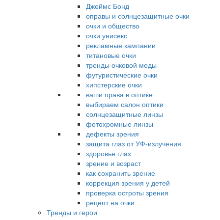
Джеймс Бонд
оправы и солнцезащитные очки
очки и общество
очки унисекс
рекламные кампании
титановые очки
тренды очковой моды
футуристические очки
хипстерские очки
ваши права в оптике
выбираем салон оптики
солнцезащитные линзы
фотохромные линзы
дефекты зрения
защита глаз от УФ-излучения
здоровье глаз
зрение и возраст
как сохранить зрение
коррекция зрения у детей
проверка остроты зрения
рецепт на очки
Тренды и герои