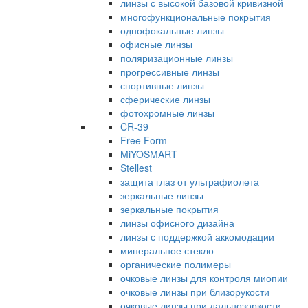
линзы с высокой базовой кривизной
многофункциональные покрытия
однофокальные линзы
офисные линзы
поляризационные линзы
прогрессивные линзы
спортивные линзы
сферические линзы
фотохромные линзы
CR-39
Free Form
MiYOSMART
Stellest
защита глаз от ультрафиолета
зеркальные линзы
зеркальные покрытия
линзы офисного дизайна
линзы с поддержкой аккомодации
минеральное стекло
органические полимеры
очковые линзы для контроля миопии
очковые линзы при близорукости
очковые линзы при дальнозоркости