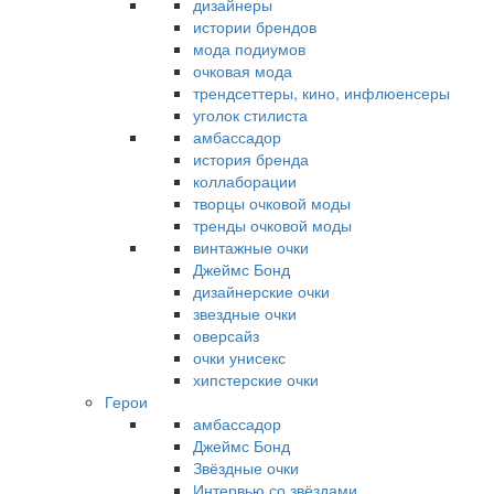
дизайнеры
истории брендов
мода подиумов
очковая мода
трендсеттеры, кино, инфлюенсеры
уголок стилиста
амбассадор
история бренда
коллаборации
творцы очковой моды
тренды очковой моды
винтажные очки
Джеймс Бонд
дизайнерские очки
звездные очки
оверсайз
очки унисекс
хипстерские очки
Герои
амбассадор
Джеймс Бонд
Звёздные очки
Интервью со звёздами