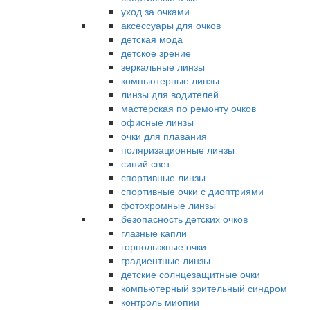
уход за очками
аксессуары для очков
детская мода
детское зрение
зеркальные линзы
компьютерные линзы
линзы для водителей
мастерская по ремонту очков
офисные линзы
очки для плавания
поляризационные линзы
синий свет
спортивные линзы
спортивные очки с диоптриями
фотохромные линзы
безопасность детских очков
глазные капли
горнолыжные очки
градиентные линзы
детские солнцезащитные очки
компьютерный зрительный синдром
контроль миопии