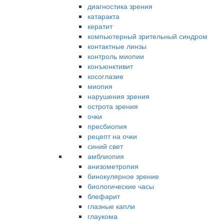
диагностика зрения
катаракта
кератит
компьютерный зрительный синдром
контактные линзы
контроль миопии
конъюнктивит
косоглазие
миопия
нарушения зрения
острота зрения
очки
пресбиопия
рецепт на очки
синий свет
амблиопия
анизометропия
бинокулярное зрение
биологические часы
блефарит
глазные капли
глаукома