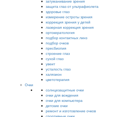
затуманивание зрения
защита глаз от ультрафиолета
здоровье глаз
измерение остроты зрения
коррекция зрения у детей
лазерная коррекция зрения
ортокератология
подбор контактных линз
подбор очков
пресбиопия
строение глаз
сухой глаз
увеит
усталость глаз
халязион
цветотерапия
Очки
солнцезащитные очки
очки для вождения
очки для компьютера
детские очки
ремонт и изготовление очков
спортивные очки