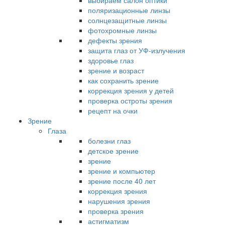
выбираем салон оптики
поляризационные линзы
солнцезащитные линзы
фотохромные линзы
дефекты зрения
защита глаз от УФ-излучения
здоровье глаз
зрение и возраст
как сохранить зрение
коррекция зрения у детей
проверка остроты зрения
рецепт на очки
Зрение
Глаза
болезни глаз
детское зрение
зрение
зрение и компьютер
зрение после 40 лет
коррекция зрения
нарушения зрения
проверка зрения
астигматизм