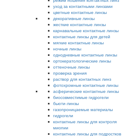
режим ношения контактных линз
уход за контактными линзами
цветные контактные линзы
декоративные линзы
жесткие контактные линзы
карнавальные контактные линзы
контактные линзы для детей
мягкие контактные линзы
ночные линзы
однодневные контактные линзы
ортокератологические линзы
оттеночные линзы
проверка зрения
раствор для контактных линз
фотохромные контактные линзы
асферические контактные линзы
биосовместимые гидрогели
бьюти-линзы
газопроницаемые материалы
гидрогели
контактные линзы для контроля
миопии
контактные линзы для подростков