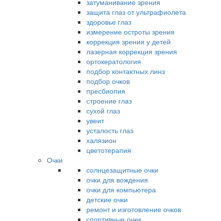
затуманивание зрения
защита глаз от ультрафиолета
здоровье глаз
измерение остроты зрения
коррекция зрения у детей
лазерная коррекция зрения
ортокератология
подбор контактных линз
подбор очков
пресбиопия
строение глаз
сухой глаз
увеит
усталость глаз
халязион
цветотерапия
Очки
солнцезащитные очки
очки для вождения
очки для компьютера
детские очки
ремонт и изготовление очков
спортивные очки