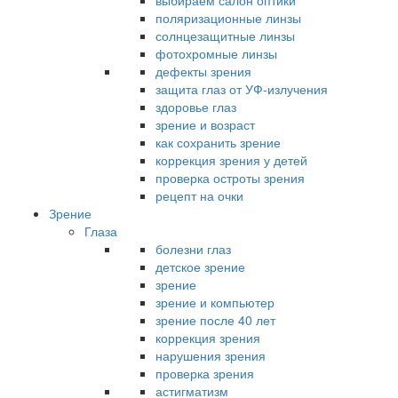
выбираем салон оптики
поляризационные линзы
солнцезащитные линзы
фотохромные линзы
дефекты зрения
защита глаз от УФ-излучения
здоровье глаз
зрение и возраст
как сохранить зрение
коррекция зрения у детей
проверка остроты зрения
рецепт на очки
Зрение
Глаза
болезни глаз
детское зрение
зрение
зрение и компьютер
зрение после 40 лет
коррекция зрения
нарушения зрения
проверка зрения
астигматизм