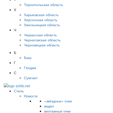
Тернопольская область
Х
Харьковская область
Херсонская область
Хмельницкая область
Ч
Черкасская область
Черниговская область
Черновицкая область
Б
Баку
Г
Гянджа
С
Сумгаит
Стиль
Новости
«звёздные» очки
видео
винтажные очки