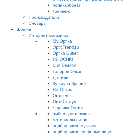
поликарбонат
трайвекс
Производители
Словарь
Шопинг
Интернет-магазины
My Optika
OpticTrend.ru
Optika Outlet
RB OCHKI
Sun-Season
Галерея Очков
Деточки
Культура Зрения
НетОптик
ОптикБокс
ОптиСтатус
Черника Оптика
выбор цвета очков
материалы очков
подбор очков мужчине
подбор очков по форме лица