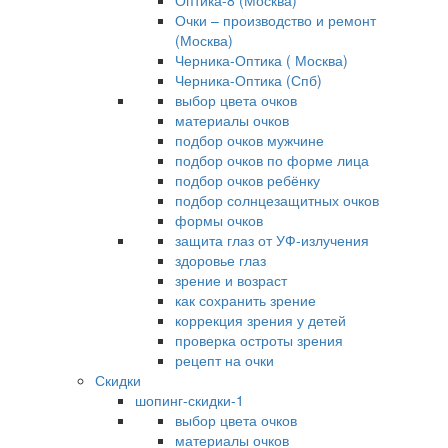
Оптика-8 (Москва)
Очки – производство и ремонт
(Москва)
Черника-Оптика ( Москва)
Черника-Оптика (Спб)
выбор цвета очков
материалы очков
подбор очков мужчине
подбор очков по форме лица
подбор очков ребёнку
подбор солнцезащитных очков
формы очков
защита глаз от УФ-излучения
здоровье глаз
зрение и возраст
как сохранить зрение
коррекция зрения у детей
проверка остроты зрения
рецепт на очки
Скидки
шопинг-скидки-1
выбор цвета очков
материалы очков