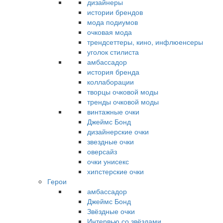
дизайнеры
истории брендов
мода подиумов
очковая мода
трендсеттеры, кино, инфлюенсеры
уголок стилиста
амбассадор
история бренда
коллаборации
творцы очковой моды
тренды очковой моды
винтажные очки
Джеймс Бонд
дизайнерские очки
звездные очки
оверсайз
очки унисекс
хипстерские очки
Герои
амбассадор
Джеймс Бонд
Звёздные очки
Интервью со звёздами