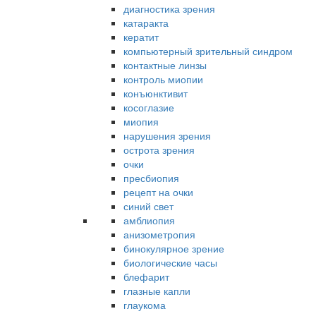
диагностика зрения
катаракта
кератит
компьютерный зрительный синдром
контактные линзы
контроль миопии
конъюнктивит
косоглазие
миопия
нарушения зрения
острота зрения
очки
пресбиопия
рецепт на очки
синий свет
амблиопия
анизометропия
бинокулярное зрение
биологические часы
блефарит
глазные капли
глаукома