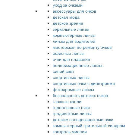
уход за очками
аксессуары для очков
детская мода
детское зрение
зеркальные линзы
компьютерные линзы
линзы для водителей
мастерская по ремонту очков
офисные линзы
очки для плавания
поляризационные линзы
синий свет
спортивные линзы
спортивные очки с диоптриями
фотохромные линзы
безопасность детских очков
глазные капли
горнолыжные очки
градиентные линзы
детские солнцезащитные очки
компьютерный зрительный синдром
контроль миопии