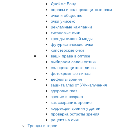
Джеймс Бонд
оправы и солнцезащитные очки
очки и общество
очки унисекс
рекламные кампании
титановые очки
тренды очковой моды
футуристические очки
хипстерские очки
ваши права в оптике
выбираем салон оптики
солнцезащитные линзы
фотохромные линзы
дефекты зрения
защита глаз от УФ-излучения
здоровье глаз
зрение и возраст
как сохранить зрение
коррекция зрения у детей
проверка остроты зрения
рецепт на очки
Тренды и герои