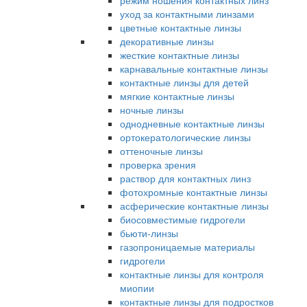
режим ношения контактных линз
уход за контактными линзами
цветные контактные линзы
декоративные линзы
жесткие контактные линзы
карнавальные контактные линзы
контактные линзы для детей
мягкие контактные линзы
ночные линзы
однодневные контактные линзы
ортокератологические линзы
оттеночные линзы
проверка зрения
раствор для контактных линз
фотохромные контактные линзы
асферические контактные линзы
биосовместимые гидрогели
бьюти-линзы
газопроницаемые материалы
гидрогели
контактные линзы для контроля
миопии
контактные линзы для подростков