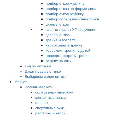
подбор очков мужчине
подбор очков по форме лица
подбор очков ребёнку
подбор солнцезащитных очков
формы очков
защита глаз от УФ-излучения
здоровье глаз
зрение и возраст
как сохранить зрение
коррекция зрения у детей
проверка остроты зрения
рецепт на очки
Гид по оптикам
Ваши права в оптике
Выбираем салон оптики
Маркет
шопинг-маркет-1
солнцезащитные очки
контактные линзы
оправы
спортивные очки
растворы и капли