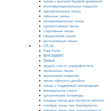
линзы с высокой базовой кривизной
многофункциональные покрытия
однофокальные линзы
офисные линзы
поляризационные линзы
прогрессивные линзы
спортивные линзы
сферические линзы
фотохромные линзы
CR-39
Free Form
MiYOSMART
Stellest
защита глаз от ультрафиолета
зеркальные линзы
зеркальные покрытия
линзы офисного дизайна
линзы с поддержкой аккомодации
минеральное стекло
органические полимеры
очковые линзы для контроля миопии
очковые линзы при близорукости
очковые линзы при дальнозоркости