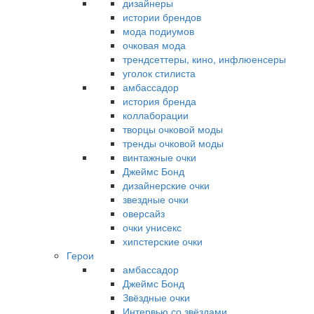
дизайнеры
истории брендов
мода подиумов
очковая мода
трендсеттеры, кино, инфлюенсеры
уголок стилиста
амбассадор
история бренда
коллаборации
творцы очковой моды
тренды очковой моды
винтажные очки
Джеймс Бонд
дизайнерские очки
звездные очки
оверсайз
очки унисекс
хипстерские очки
Герои
амбассадор
Джеймс Бонд
Звёздные очки
Интервью со звёздами