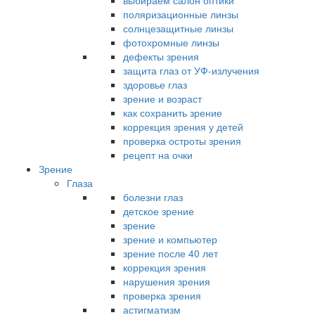
выбираем салон оптики
поляризационные линзы
солнцезащитные линзы
фотохромные линзы
дефекты зрения
защита глаз от УФ-излучения
здоровье глаз
зрение и возраст
как сохранить зрение
коррекция зрения у детей
проверка остроты зрения
рецепт на очки
Зрение
Глаза
болезни глаз
детское зрение
зрение
зрение и компьютер
зрение после 40 лет
коррекция зрения
нарушения зрения
проверка зрения
астигматизм