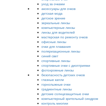
уход за очками
аксессуары для очков
детская мода
детское зрение
зеркальные линзы
компьютерные линзы
линзы для водителей
мастерская по ремонту очков
офисные линзы
очки для плавания
поляризационные линзы
синий свет
спортивные линзы
спортивные очки с диоптриями
фотохромные линзы
безопасность детских очков
глазные капли
горнолыжные очки
градиентные линзы
детские солнцезащитные очки
компьютерный зрительный синдром
контроль миопии