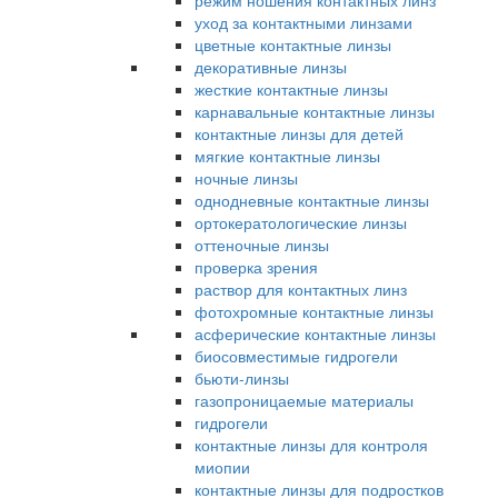
режим ношения контактных линз
уход за контактными линзами
цветные контактные линзы
декоративные линзы
жесткие контактные линзы
карнавальные контактные линзы
контактные линзы для детей
мягкие контактные линзы
ночные линзы
однодневные контактные линзы
ортокератологические линзы
оттеночные линзы
проверка зрения
раствор для контактных линз
фотохромные контактные линзы
асферические контактные линзы
биосовместимые гидрогели
бьюти-линзы
газопроницаемые материалы
гидрогели
контактные линзы для контроля
миопии
контактные линзы для подростков