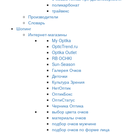
поликарбонат
трайвекс
Производители
Словарь
Шопинг
Интернет-магазины
My Optika
OpticTrend.ru
Optika Outlet
RB OCHKI
Sun-Season
Галерея Очков
Деточки
Культура Зрения
НетОптик
ОптикБокс
ОптиСтатус
Черника Оптика
выбор цвета очков
материалы очков
подбор очков мужчине
подбор очков по форме лица