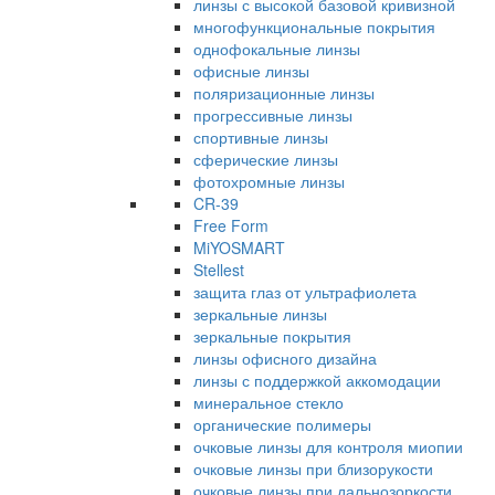
линзы с высокой базовой кривизной
многофункциональные покрытия
однофокальные линзы
офисные линзы
поляризационные линзы
прогрессивные линзы
спортивные линзы
сферические линзы
фотохромные линзы
CR-39
Free Form
MiYOSMART
Stellest
защита глаз от ультрафиолета
зеркальные линзы
зеркальные покрытия
линзы офисного дизайна
линзы с поддержкой аккомодации
минеральное стекло
органические полимеры
очковые линзы для контроля миопии
очковые линзы при близорукости
очковые линзы при дальнозоркости