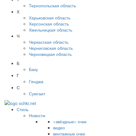
Тернопольская область
Х
Харьковская область
Херсонская область
Хмельницкая область
Ч
Черкасская область
Черниговская область
Черновицкая область
Б
Баку
Г
Гянджа
С
Сумгаит
Стиль
Новости
«звёздные» очки
видео
винтажные очки