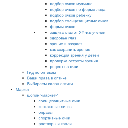
подбор очков мужчине
подбор очков по форме лица
подбор очков ребёнку
подбор солнцезащитных очков
формы очков
защита глаз от УФ-излучения
здоровье глаз
зрение и возраст
как сохранить зрение
коррекция зрения у детей
проверка остроты зрения
рецепт на очки
Гид по оптикам
Ваши права в оптике
Выбираем салон оптики
Маркет
шопинг-маркет-1
солнцезащитные очки
контактные линзы
оправы
спортивные очки
растворы и капли