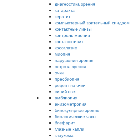
диагностика зрения
катаракта
кератит
компьютерный зрительный синдром
контактные линзы
контроль миопии
конъюнктивит
косоглазие
миопия
нарушения зрения
острота зрения
очки
пресбиопия
рецепт на очки
синий свет
амблиопия
анизометропия
бинокулярное зрение
биологические часы
блефарит
глазные капли
глаукома