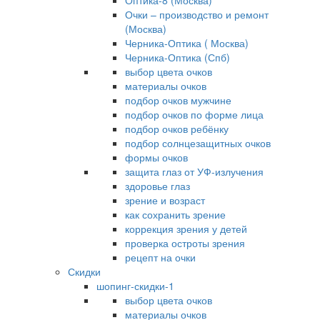
Оптика-8 (Москва)
Очки – производство и ремонт
(Москва)
Черника-Оптика ( Москва)
Черника-Оптика (Спб)
выбор цвета очков
материалы очков
подбор очков мужчине
подбор очков по форме лица
подбор очков ребёнку
подбор солнцезащитных очков
формы очков
защита глаз от УФ-излучения
здоровье глаз
зрение и возраст
как сохранить зрение
коррекция зрения у детей
проверка остроты зрения
рецепт на очки
Скидки
шопинг-скидки-1
выбор цвета очков
материалы очков