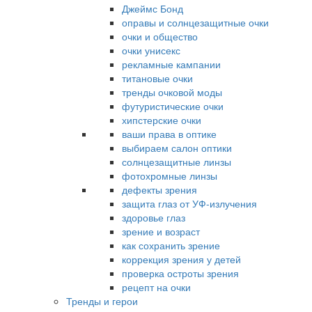
Джеймс Бонд
оправы и солнцезащитные очки
очки и общество
очки унисекс
рекламные кампании
титановые очки
тренды очковой моды
футуристические очки
хипстерские очки
ваши права в оптике
выбираем салон оптики
солнцезащитные линзы
фотохромные линзы
дефекты зрения
защита глаз от УФ-излучения
здоровье глаз
зрение и возраст
как сохранить зрение
коррекция зрения у детей
проверка остроты зрения
рецепт на очки
Тренды и герои