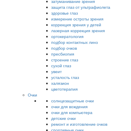
затуманивание зрения
защита глаз от ультрафиолета
здоровье глаз
измерение остроты зрения
коррекция зрения у детей
лазерная коррекция зрения
ортокератология
подбор контактных линз
подбор очков
пресбиопия
строение глаз
сухой глаз
увеит
усталость глаз
халязион
цветотерапия
Очки
солнцезащитные очки
очки для вождения
очки для компьютера
детские очки
ремонт и изготовление очков
спортивные очки