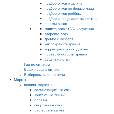
подбор очков мужчине
подбор очков по форме лица
подбор очков ребёнку
подбор солнцезащитных очков
формы очков
защита глаз от УФ-излучения
здоровье глаз
зрение и возраст
как сохранить зрение
коррекция зрения у детей
проверка остроты зрения
рецепт на очки
Гид по оптикам
Ваши права в оптике
Выбираем салон оптики
Маркет
шопинг-маркет-1
солнцезащитные очки
контактные линзы
оправы
спортивные очки
растворы и капли