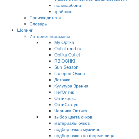
поликарбонат
трайвекс
Производители
Словарь
Шопинг
Интернет-магазины
My Optika
OpticTrend.ru
Optika Outlet
RB OCHKI
Sun-Season
Галерея Очков
Деточки
Культура Зрения
НетОптик
ОптикБокс
ОптиСтатус
Черника Оптика
выбор цвета очков
материалы очков
подбор очков мужчине
подбор очков по форме лица