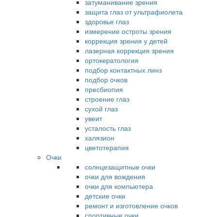
затуманивание зрения
защита глаз от ультрафиолета
здоровье глаз
измерение остроты зрения
коррекция зрения у детей
лазерная коррекция зрения
ортокератология
подбор контактных линз
подбор очков
пресбиопия
строение глаз
сухой глаз
увеит
усталость глаз
халязион
цветотерапия
Очки
солнцезащитные очки
очки для вождения
очки для компьютера
детские очки
ремонт и изготовление очков
спортивные очки