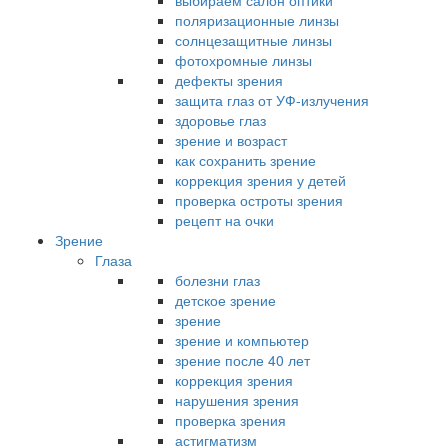
выбираем салон оптики
поляризационные линзы
солнцезащитные линзы
фотохромные линзы
дефекты зрения
защита глаз от УФ-излучения
здоровье глаз
зрение и возраст
как сохранить зрение
коррекция зрения у детей
проверка остроты зрения
рецепт на очки
Зрение
Глаза
болезни глаз
детское зрение
зрение
зрение и компьютер
зрение после 40 лет
коррекция зрения
нарушения зрения
проверка зрения
астигматизм