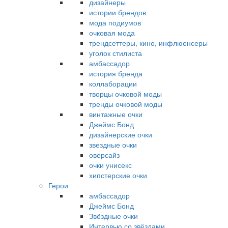
дизайнеры
истории брендов
мода подиумов
очковая мода
трендсеттеры, кино, инфлюенсеры
уголок стилиста
амбассадор
история бренда
коллаборации
творцы очковой моды
тренды очковой моды
винтажные очки
Джеймс Бонд
дизайнерские очки
звездные очки
оверсайз
очки унисекс
хипстерские очки
Герои
амбассадор
Джеймс Бонд
Звёздные очки
Интервью со звёздами