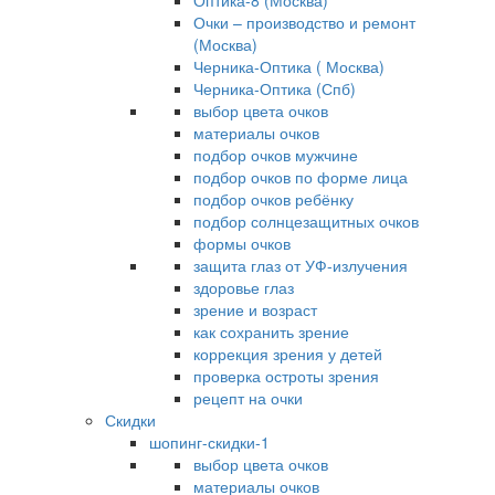
Оптика-8 (Москва)
Очки – производство и ремонт
(Москва)
Черника-Оптика ( Москва)
Черника-Оптика (Спб)
выбор цвета очков
материалы очков
подбор очков мужчине
подбор очков по форме лица
подбор очков ребёнку
подбор солнцезащитных очков
формы очков
защита глаз от УФ-излучения
здоровье глаз
зрение и возраст
как сохранить зрение
коррекция зрения у детей
проверка остроты зрения
рецепт на очки
Скидки
шопинг-скидки-1
выбор цвета очков
материалы очков