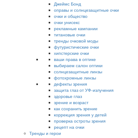
Джеймс Бонд
оправы и солнцезащитные очки
очки и общество
очки унисекс
рекламные кампании
титановые очки
тренды очковой моды
футуристические очки
хипстерские очки
ваши права в оптике
выбираем салон оптики
солнцезащитные линзы
фотохромные линзы
дефекты зрения
защита глаз от УФ-излучения
здоровье глаз
зрение и возраст
как сохранить зрение
коррекция зрения у детей
проверка остроты зрения
рецепт на очки
Тренды и герои