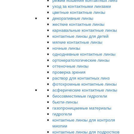
режим ношения контактных линз
уход за контактными линзами
цветные контактные линзы
декоративные линзы
жесткие контактные линзы
карнавальные контактные линзы
контактные линзы для детей
мягкие контактные линзы
ночные линзы
однодневные контактные линзы
ортокератологические линзы
оттеночные линзы
проверка зрения
раствор для контактных линз
фотохромные контактные линзы
асферические контактные линзы
биосовместимые гидрогели
бьюти-линзы
газопроницаемые материалы
гидрогели
контактные линзы для контроля
миопии
контактные линзы для подростков