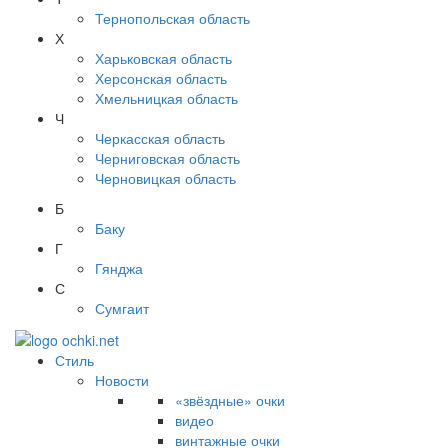
Тернопольская область
Х
Харьковская область
Херсонская область
Хмельницкая область
Ч
Черкасская область
Черниговская область
Черновицкая область
Б
Баку
Г
Гянджа
С
Сумгаит
Стиль
Новости
«звёздные» очки
видео
винтажные очки