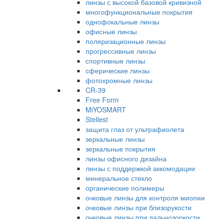
линзы с высокой базовой кривизной
многофункциональные покрытия
однофокальные линзы
офисные линзы
поляризационные линзы
прогрессивные линзы
спортивные линзы
сферические линзы
фотохромные линзы
CR-39
Free Form
MiYOSMART
Stellest
защита глаз от ультрафиолета
зеркальные линзы
зеркальные покрытия
линзы офисного дизайна
линзы с поддержкой аккомодации
минеральное стекло
органические полимеры
очковые линзы для контроля миопии
очковые линзы при близорукости
очковые линзы при дальнозоркости