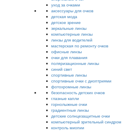
уход за очками
аксессуары для очков
детская мода
детское зрение
зеркальные линзы
компьютерные линзы
линзы для водителей
мастерская по ремонту очков
офисные линзы
очки для плавания
поляризационные линзы
синий свет
спортивные линзы
спортивные очки с диоптриями
фотохромные линзы
безопасность детских очков
глазные капли
горнолыжные очки
градиентные линзы
детские солнцезащитные очки
компьютерный зрительный синдром
контроль миопии