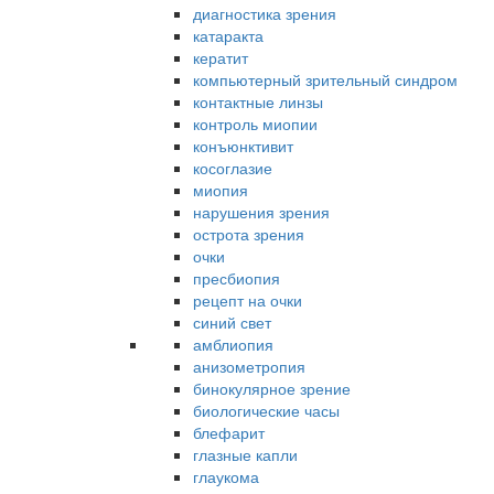
диагностика зрения
катаракта
кератит
компьютерный зрительный синдром
контактные линзы
контроль миопии
конъюнктивит
косоглазие
миопия
нарушения зрения
острота зрения
очки
пресбиопия
рецепт на очки
синий свет
амблиопия
анизометропия
бинокулярное зрение
биологические часы
блефарит
глазные капли
глаукома