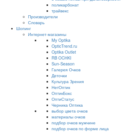
поликарбонат
трайвекс
Производители
Словарь
Шопинг
Интернет-магазины
My Optika
OpticTrend.ru
Optika Outlet
RB OCHKI
Sun-Season
Галерея Очков
Деточки
Культура Зрения
НетОптик
ОптикБокс
ОптиСтатус
Черника Оптика
выбор цвета очков
материалы очков
подбор очков мужчине
подбор очков по форме лица