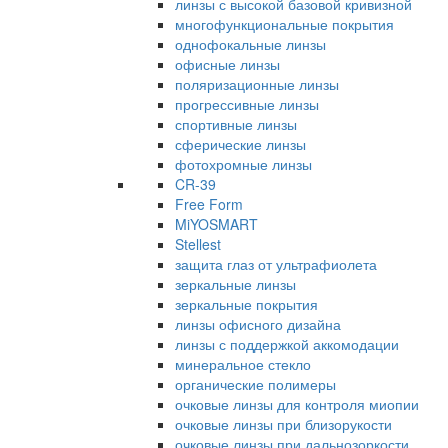
линзы с высокой базовой кривизной
многофункциональные покрытия
однофокальные линзы
офисные линзы
поляризационные линзы
прогрессивные линзы
спортивные линзы
сферические линзы
фотохромные линзы
CR-39
Free Form
MiYOSMART
Stellest
защита глаз от ультрафиолета
зеркальные линзы
зеркальные покрытия
линзы офисного дизайна
линзы с поддержкой аккомодации
минеральное стекло
органические полимеры
очковые линзы для контроля миопии
очковые линзы при близорукости
очковые линзы при дальнозоркости