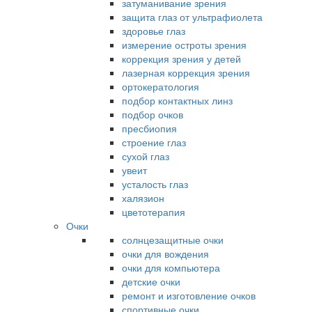
затуманивание зрения
защита глаз от ультрафиолета
здоровье глаз
измерение остроты зрения
коррекция зрения у детей
лазерная коррекция зрения
ортокератология
подбор контактных линз
подбор очков
пресбиопия
строение глаз
сухой глаз
увеит
усталость глаз
халязион
цветотерапия
Очки
солнцезащитные очки
очки для вождения
очки для компьютера
детские очки
ремонт и изготовление очков
спортивные очки