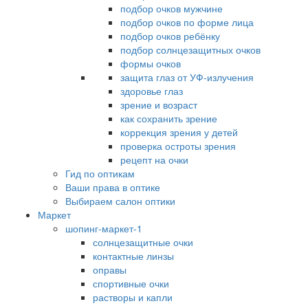
подбор очков мужчине
подбор очков по форме лица
подбор очков ребёнку
подбор солнцезащитных очков
формы очков
защита глаз от УФ-излучения
здоровье глаз
зрение и возраст
как сохранить зрение
коррекция зрения у детей
проверка остроты зрения
рецепт на очки
Гид по оптикам
Ваши права в оптике
Выбираем салон оптики
Маркет
шопинг-маркет-1
солнцезащитные очки
контактные линзы
оправы
спортивные очки
растворы и капли