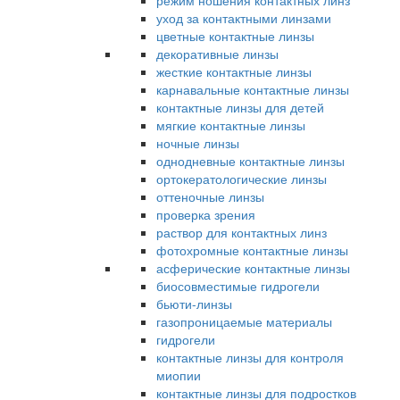
режим ношения контактных линз
уход за контактными линзами
цветные контактные линзы
декоративные линзы
жесткие контактные линзы
карнавальные контактные линзы
контактные линзы для детей
мягкие контактные линзы
ночные линзы
однодневные контактные линзы
ортокератологические линзы
оттеночные линзы
проверка зрения
раствор для контактных линз
фотохромные контактные линзы
асферические контактные линзы
биосовместимые гидрогели
бьюти-линзы
газопроницаемые материалы
гидрогели
контактные линзы для контроля
миопии
контактные линзы для подростков