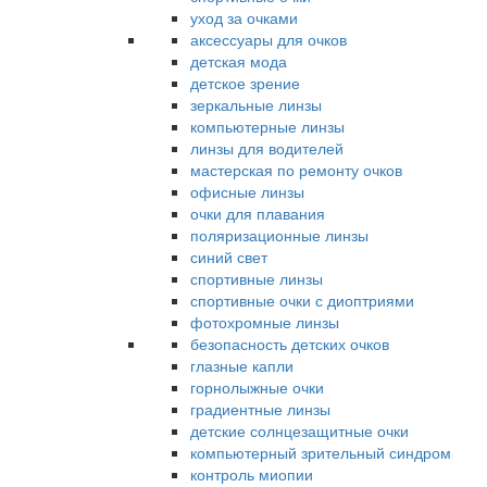
уход за очками
аксессуары для очков
детская мода
детское зрение
зеркальные линзы
компьютерные линзы
линзы для водителей
мастерская по ремонту очков
офисные линзы
очки для плавания
поляризационные линзы
синий свет
спортивные линзы
спортивные очки с диоптриями
фотохромные линзы
безопасность детских очков
глазные капли
горнолыжные очки
градиентные линзы
детские солнцезащитные очки
компьютерный зрительный синдром
контроль миопии