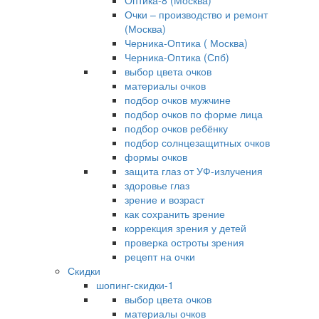
Оптика-8 (Москва)
Очки – производство и ремонт
(Москва)
Черника-Оптика ( Москва)
Черника-Оптика (Спб)
выбор цвета очков
материалы очков
подбор очков мужчине
подбор очков по форме лица
подбор очков ребёнку
подбор солнцезащитных очков
формы очков
защита глаз от УФ-излучения
здоровье глаз
зрение и возраст
как сохранить зрение
коррекция зрения у детей
проверка остроты зрения
рецепт на очки
Скидки
шопинг-скидки-1
выбор цвета очков
материалы очков