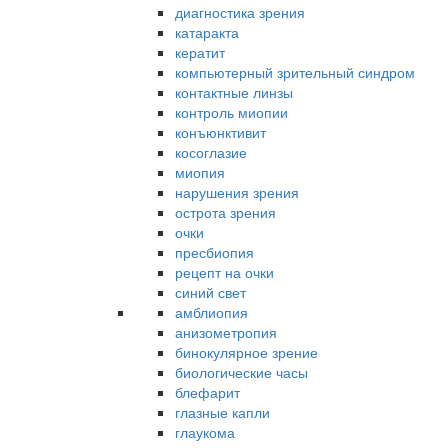
диагностика зрения
катаракта
кератит
компьютерный зрительный синдром
контактные линзы
контроль миопии
конъюнктивит
косоглазие
миопия
нарушения зрения
острота зрения
очки
пресбиопия
рецепт на очки
синий свет
амблиопия
анизометропия
бинокулярное зрение
биологические часы
блефарит
глазные капли
глаукома