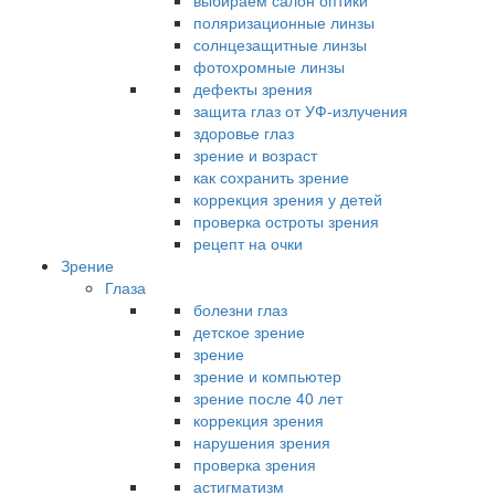
выбираем салон оптики
поляризационные линзы
солнцезащитные линзы
фотохромные линзы
дефекты зрения
защита глаз от УФ-излучения
здоровье глаз
зрение и возраст
как сохранить зрение
коррекция зрения у детей
проверка остроты зрения
рецепт на очки
Зрение
Глаза
болезни глаз
детское зрение
зрение
зрение и компьютер
зрение после 40 лет
коррекция зрения
нарушения зрения
проверка зрения
астигматизм