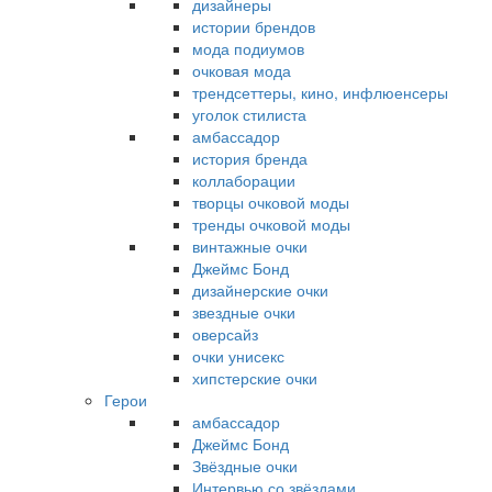
дизайнеры
истории брендов
мода подиумов
очковая мода
трендсеттеры, кино, инфлюенсеры
уголок стилиста
амбассадор
история бренда
коллаборации
творцы очковой моды
тренды очковой моды
винтажные очки
Джеймс Бонд
дизайнерские очки
звездные очки
оверсайз
очки унисекс
хипстерские очки
Герои
амбассадор
Джеймс Бонд
Звёздные очки
Интервью со звёздами