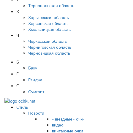
Тернопольская область
Х
Харьковская область
Херсонская область
Хмельницкая область
Ч
Черкасская область
Черниговская область
Черновицкая область
Б
Баку
Г
Гянджа
С
Сумгаит
Стиль
Новости
«звёздные» очки
видео
винтажные очки