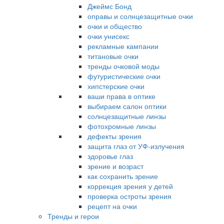
Джеймс Бонд
оправы и солнцезащитные очки
очки и общество
очки унисекс
рекламные кампании
титановые очки
тренды очковой моды
футуристические очки
хипстерские очки
ваши права в оптике
выбираем салон оптики
солнцезащитные линзы
фотохромные линзы
дефекты зрения
защита глаз от УФ-излучения
здоровье глаз
зрение и возраст
как сохранить зрение
коррекция зрения у детей
проверка остроты зрения
рецепт на очки
Тренды и герои