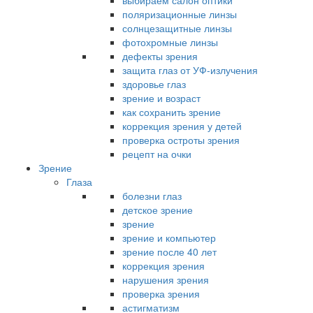
выбираем салон оптики
поляризационные линзы
солнцезащитные линзы
фотохромные линзы
дефекты зрения
защита глаз от УФ-излучения
здоровье глаз
зрение и возраст
как сохранить зрение
коррекция зрения у детей
проверка остроты зрения
рецепт на очки
Зрение
Глаза
болезни глаз
детское зрение
зрение
зрение и компьютер
зрение после 40 лет
коррекция зрения
нарушения зрения
проверка зрения
астигматизм