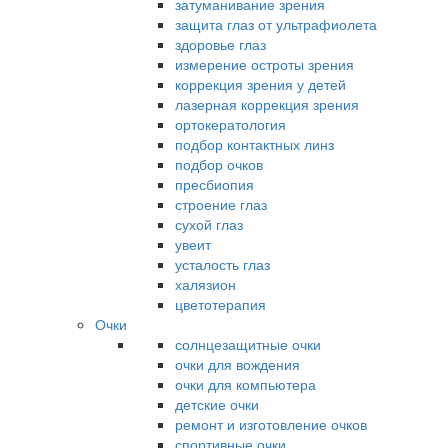
затуманивание зрения
защита глаз от ультрафиолета
здоровье глаз
измерение остроты зрения
коррекция зрения у детей
лазерная коррекция зрения
ортокератология
подбор контактных линз
подбор очков
пресбиопия
строение глаз
сухой глаз
увеит
усталость глаз
халязион
цветотерапия
Очки
солнцезащитные очки
очки для вождения
очки для компьютера
детские очки
ремонт и изготовление очков
спортивные очки