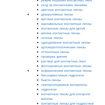
режим ношения контактных линз
уход за контактными линзами
цветные контактные линзы
декоративные линзы
жесткие контактные линзы
карнавальные контактные линзы
контактные линзы для детей
мягкие контактные линзы
ночные линзы
однодневные контактные линзы
ортокератологические линзы
оттеночные линзы
проверка зрения
раствор для контактных линз
фотохромные контактные линзы
асферические контактные линзы
биосовместимые гидрогели
бьюти-линзы
газопроницаемые материалы
гидрогели
контактные линзы для контроля
миопии
контактные линзы для подростков