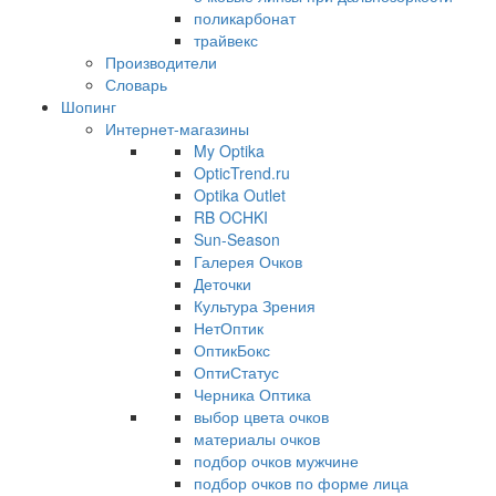
поликарбонат
трайвекс
Производители
Словарь
Шопинг
Интернет-магазины
My Optika
OpticTrend.ru
Optika Outlet
RB OCHKI
Sun-Season
Галерея Очков
Деточки
Культура Зрения
НетОптик
ОптикБокс
ОптиСтатус
Черника Оптика
выбор цвета очков
материалы очков
подбор очков мужчине
подбор очков по форме лица