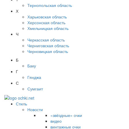
Тернопольская область
Х
Харьковская область
Херсонская область
Хмельницкая область
Ч
Черкасская область
Черниговская область
Черновицкая область
Б
Баку
Г
Гянджа
С
Сумгаит
Стиль
Новости
«звёздные» очки
видео
винтажные очки