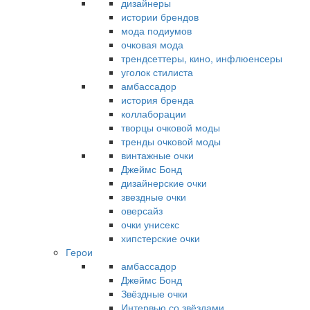
дизайнеры
истории брендов
мода подиумов
очковая мода
трендсеттеры, кино, инфлюенсеры
уголок стилиста
амбассадор
история бренда
коллаборации
творцы очковой моды
тренды очковой моды
винтажные очки
Джеймс Бонд
дизайнерские очки
звездные очки
оверсайз
очки унисекс
хипстерские очки
Герои
амбассадор
Джеймс Бонд
Звёздные очки
Интервью со звёздами