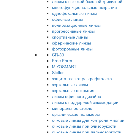
линзы с высокой базовой кривизной
многофункциональные покрытия
однофокальные линзы
офисные линзы
поляризационные линзы
прогрессивные линзы
спортивные линзы
сферические линзы
фотохромные линзы
CR-39
Free Form
MiYOSMART
Stellest
защита глаз от ультрафиолета
зеркальные линзы
зеркальные покрытия
линзы офисного дизайна
линзы с поддержкой аккомодации
минеральное стекло
органические полимеры
очковые линзы для контроля миопии
очковые линзы при близорукости
очковые линзы при дальнозоркости