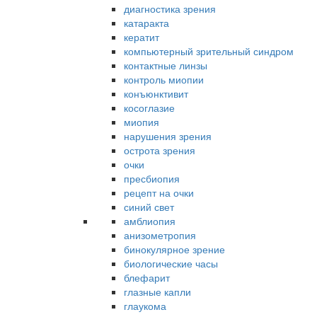
диагностика зрения
катаракта
кератит
компьютерный зрительный синдром
контактные линзы
контроль миопии
конъюнктивит
косоглазие
миопия
нарушения зрения
острота зрения
очки
пресбиопия
рецепт на очки
синий свет
амблиопия
анизометропия
бинокулярное зрение
биологические часы
блефарит
глазные капли
глаукома