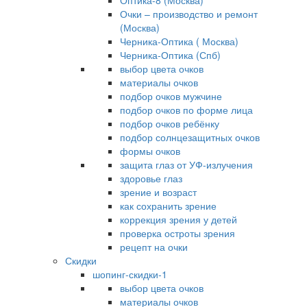
Оптика-8 (Москва)
Очки – производство и ремонт
(Москва)
Черника-Оптика ( Москва)
Черника-Оптика (Спб)
выбор цвета очков
материалы очков
подбор очков мужчине
подбор очков по форме лица
подбор очков ребёнку
подбор солнцезащитных очков
формы очков
защита глаз от УФ-излучения
здоровье глаз
зрение и возраст
как сохранить зрение
коррекция зрения у детей
проверка остроты зрения
рецепт на очки
Скидки
шопинг-скидки-1
выбор цвета очков
материалы очков