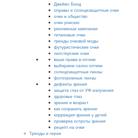
Джеймс Бонд
оправы и солнцезащитные очки
очки и общество
очки унисекс
рекламные кампании
титановые очки
тренды очковой моды
футуристические очки
хипстерские очки
ваши права в оптике
выбираем салон оптики
солнцезащитные линзы
фотохромные линзы
дефекты зрения
защита глаз от УФ-излучения
здоровье глаз
зрение и возраст
как сохранить зрение
коррекция зрения у детей
проверка остроты зрения
рецепт на очки
Тренды и герои