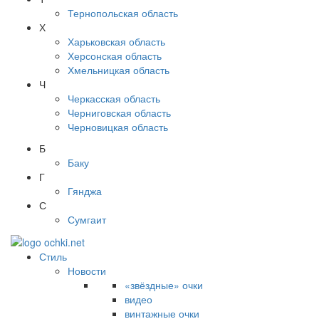
Тернопольская область
Х
Харьковская область
Херсонская область
Хмельницкая область
Ч
Черкасская область
Черниговская область
Черновицкая область
Б
Баку
Г
Гянджа
С
Сумгаит
Стиль
Новости
«звёздные» очки
видео
винтажные очки