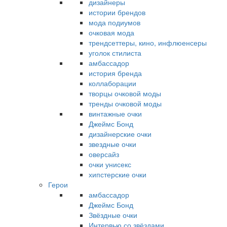
дизайнеры
истории брендов
мода подиумов
очковая мода
трендсеттеры, кино, инфлюенсеры
уголок стилиста
амбассадор
история бренда
коллаборации
творцы очковой моды
тренды очковой моды
винтажные очки
Джеймс Бонд
дизайнерские очки
звездные очки
оверсайз
очки унисекс
хипстерские очки
Герои
амбассадор
Джеймс Бонд
Звёздные очки
Интервью со звёздами