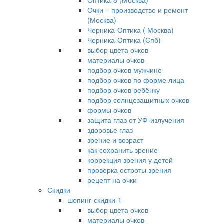
Оптика-8 (Москва)
Очки – производство и ремонт
(Москва)
Черника-Оптика ( Москва)
Черника-Оптика (Спб)
выбор цвета очков
материалы очков
подбор очков мужчине
подбор очков по форме лица
подбор очков ребёнку
подбор солнцезащитных очков
формы очков
защита глаз от УФ-излучения
здоровье глаз
зрение и возраст
как сохранить зрение
коррекция зрения у детей
проверка остроты зрения
рецепт на очки
Скидки
шопинг-скидки-1
выбор цвета очков
материалы очков