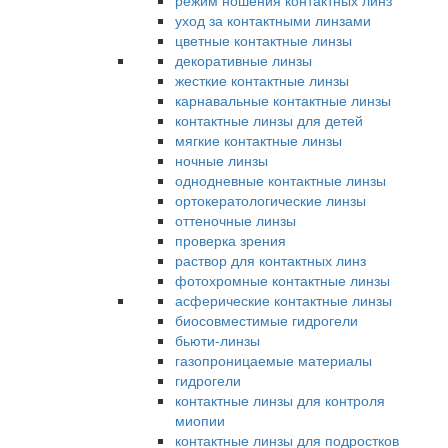
режим ношения контактных линз
уход за контактными линзами
цветные контактные линзы
декоративные линзы
жесткие контактные линзы
карнавальные контактные линзы
контактные линзы для детей
мягкие контактные линзы
ночные линзы
однодневные контактные линзы
ортокератологические линзы
оттеночные линзы
проверка зрения
раствор для контактных линз
фотохромные контактные линзы
асферические контактные линзы
биосовместимые гидрогели
бьюти-линзы
газопроницаемые материалы
гидрогели
контактные линзы для контроля
миопии
контактные линзы для подростков