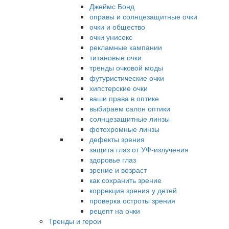
Джеймс Бонд
оправы и солнцезащитные очки
очки и общество
очки унисекс
рекламные кампании
титановые очки
тренды очковой моды
футуристические очки
хипстерские очки
ваши права в оптике
выбираем салон оптики
солнцезащитные линзы
фотохромные линзы
дефекты зрения
защита глаз от УФ-излучения
здоровье глаз
зрение и возраст
как сохранить зрение
коррекция зрения у детей
проверка остроты зрения
рецепт на очки
Тренды и герои