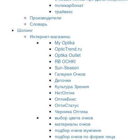
поликарбонат
трайвекс
Производители
Словарь
Шопинг
Интернет-магазины
My Optika
OpticTrend.ru
Optika Outlet
RB OCHKI
Sun-Season
Галерея Очков
Деточки
Культура Зрения
НетОптик
ОптикБокс
ОптиСтатус
Черника Оптика
выбор цвета очков
материалы очков
подбор очков мужчине
подбор очков по форме лица