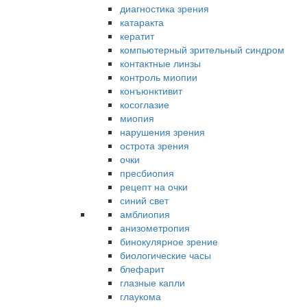
диагностика зрения
катаракта
кератит
компьютерный зрительный синдром
контактные линзы
контроль миопии
конъюнктивит
косоглазие
миопия
нарушения зрения
острота зрения
очки
пресбиопия
рецепт на очки
синий свет
амблиопия
анизометропия
бинокулярное зрение
биологические часы
блефарит
глазные капли
глаукома