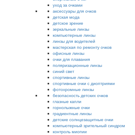
уход за очками
аксессуары для очков
детская мода
детское зрение
зеркальные линзы
компьютерные линзы
линзы для водителей
мастерская по ремонту очков
офисные линзы
очки для плавания
поляризационные линзы
синий свет
спортивные линзы
спортивные очки с диоптриями
фотохромные линзы
безопасность детских очков
глазные капли
горнолыжные очки
градиентные линзы
детские солнцезащитные очки
компьютерный зрительный синдром
контроль миопии