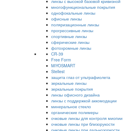
линзы с высокой базовой кривизной
многофункциональные покрытия
однофокальные линзы
офисные линзы
поляризационные линзы
прогрессивные линзы
спортивные линзы
сферические линзы
фотохромные линзы
CR-39
Free Form
MiYOSMART
Stellest
защита глаз от ультрафиолета
зеркальные линзы
зеркальные покрытия
линзы офисного дизайна
линзы с поддержкой аккомодации
минеральное стекло
органические полимеры
очковые линзы для контроля миопии
очковые линзы при близорукости
очковые линзы при дальнозоркости