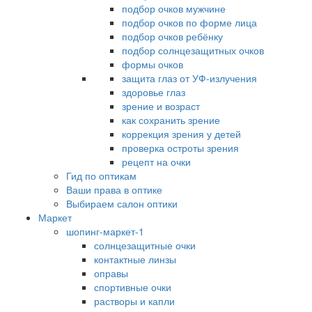
подбор очков мужчине
подбор очков по форме лица
подбор очков ребёнку
подбор солнцезащитных очков
формы очков
защита глаз от УФ-излучения
здоровье глаз
зрение и возраст
как сохранить зрение
коррекция зрения у детей
проверка остроты зрения
рецепт на очки
Гид по оптикам
Ваши права в оптике
Выбираем салон оптики
Маркет
шопинг-маркет-1
солнцезащитные очки
контактные линзы
оправы
спортивные очки
растворы и капли