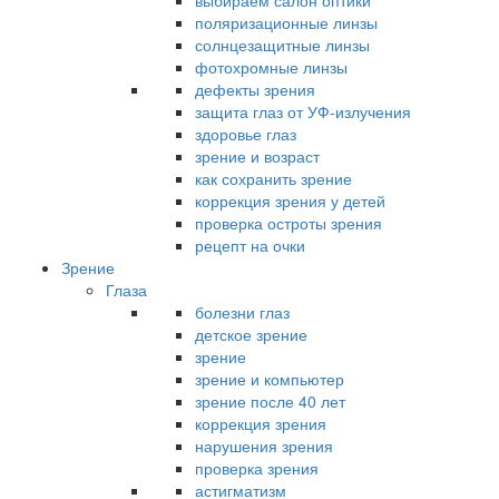
выбираем салон оптики
поляризационные линзы
солнцезащитные линзы
фотохромные линзы
дефекты зрения
защита глаз от УФ-излучения
здоровье глаз
зрение и возраст
как сохранить зрение
коррекция зрения у детей
проверка остроты зрения
рецепт на очки
Зрение
Глаза
болезни глаз
детское зрение
зрение
зрение и компьютер
зрение после 40 лет
коррекция зрения
нарушения зрения
проверка зрения
астигматизм