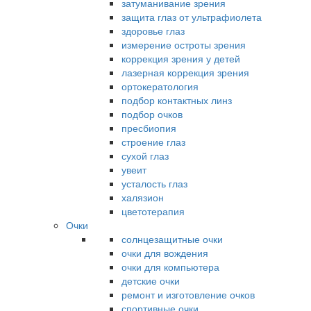
затуманивание зрения
защита глаз от ультрафиолета
здоровье глаз
измерение остроты зрения
коррекция зрения у детей
лазерная коррекция зрения
ортокератология
подбор контактных линз
подбор очков
пресбиопия
строение глаз
сухой глаз
увеит
усталость глаз
халязион
цветотерапия
Очки
солнцезащитные очки
очки для вождения
очки для компьютера
детские очки
ремонт и изготовление очков
спортивные очки