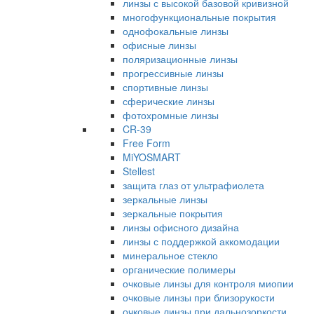
линзы с высокой базовой кривизной
многофункциональные покрытия
однофокальные линзы
офисные линзы
поляризационные линзы
прогрессивные линзы
спортивные линзы
сферические линзы
фотохромные линзы
CR-39
Free Form
MiYOSMART
Stellest
защита глаз от ультрафиолета
зеркальные линзы
зеркальные покрытия
линзы офисного дизайна
линзы с поддержкой аккомодации
минеральное стекло
органические полимеры
очковые линзы для контроля миопии
очковые линзы при близорукости
очковые линзы при дальнозоркости