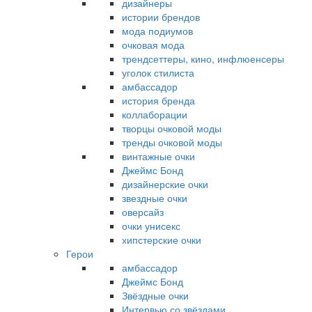
дизайнеры
истории брендов
мода подиумов
очковая мода
трендсеттеры, кино, инфлюенсеры
уголок стилиста
амбассадор
история бренда
коллаборации
творцы очковой моды
тренды очковой моды
винтажные очки
Джеймс Бонд
дизайнерские очки
звездные очки
оверсайз
очки унисекс
хипстерские очки
Герои
амбассадор
Джеймс Бонд
Звёздные очки
Интервью со звёздами