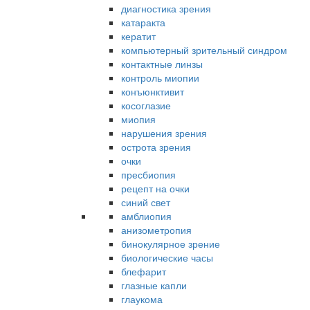
диагностика зрения
катаракта
кератит
компьютерный зрительный синдром
контактные линзы
контроль миопии
конъюнктивит
косоглазие
миопия
нарушения зрения
острота зрения
очки
пресбиопия
рецепт на очки
синий свет
амблиопия
анизометропия
бинокулярное зрение
биологические часы
блефарит
глазные капли
глаукома