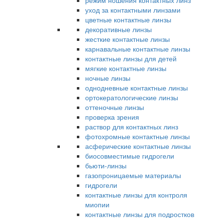
режим ношения контактных линз
уход за контактными линзами
цветные контактные линзы
декоративные линзы
жесткие контактные линзы
карнавальные контактные линзы
контактные линзы для детей
мягкие контактные линзы
ночные линзы
однодневные контактные линзы
ортокератологические линзы
оттеночные линзы
проверка зрения
раствор для контактных линз
фотохромные контактные линзы
асферические контактные линзы
биосовместимые гидрогели
бьюти-линзы
газопроницаемые материалы
гидрогели
контактные линзы для контроля
миопии
контактные линзы для подростков