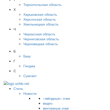
Тернопольская область
Х
Харьковская область
Херсонская область
Хмельницкая область
Ч
Черкасская область
Черниговская область
Черновицкая область
Б
Баку
Г
Гянджа
С
Сумгаит
Стиль
Новости
«звёздные» очки
видео
винтажные очки