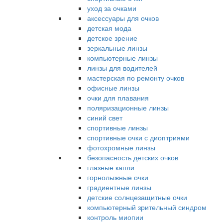
уход за очками
аксессуары для очков
детская мода
детское зрение
зеркальные линзы
компьютерные линзы
линзы для водителей
мастерская по ремонту очков
офисные линзы
очки для плавания
поляризационные линзы
синий свет
спортивные линзы
спортивные очки с диоптриями
фотохромные линзы
безопасность детских очков
глазные капли
горнолыжные очки
градиентные линзы
детские солнцезащитные очки
компьютерный зрительный синдром
контроль миопии