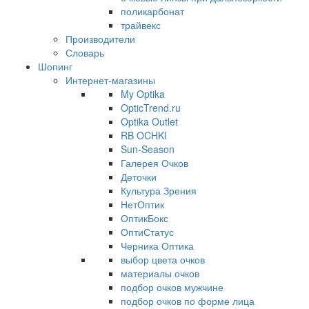
поликарбонат
трайвекс
Производители
Словарь
Шопинг
Интернет-магазины
My Optika
OpticTrend.ru
Optika Outlet
RB OCHKI
Sun-Season
Галерея Очков
Деточки
Культура Зрения
НетОптик
ОптикБокс
ОптиСтатус
Черника Оптика
выбор цвета очков
материалы очков
подбор очков мужчине
подбор очков по форме лица