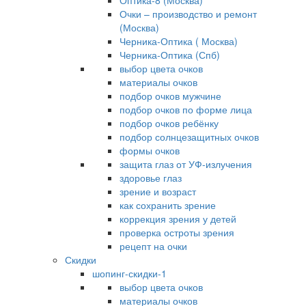
Оптика-8 (Москва)
Очки – производство и ремонт
(Москва)
Черника-Оптика ( Москва)
Черника-Оптика (Спб)
выбор цвета очков
материалы очков
подбор очков мужчине
подбор очков по форме лица
подбор очков ребёнку
подбор солнцезащитных очков
формы очков
защита глаз от УФ-излучения
здоровье глаз
зрение и возраст
как сохранить зрение
коррекция зрения у детей
проверка остроты зрения
рецепт на очки
Скидки
шопинг-скидки-1
выбор цвета очков
материалы очков