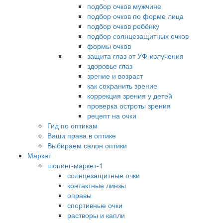
подбор очков мужчине
подбор очков по форме лица
подбор очков ребёнку
подбор солнцезащитных очков
формы очков
защита глаз от УФ-излучения
здоровье глаз
зрение и возраст
как сохранить зрение
коррекция зрения у детей
проверка остроты зрения
рецепт на очки
Гид по оптикам
Ваши права в оптике
Выбираем салон оптики
Маркет
шопинг-маркет-1
солнцезащитные очки
контактные линзы
оправы
спортивные очки
растворы и капли