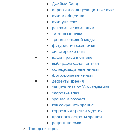
Джеймс Бонд
оправы и солнцезащитные очки
очки и общество
очки унисекс
рекламные кампании
титановые очки
тренды очковой моды
футуристические очки
хипстерские очки
ваши права в оптике
выбираем салон оптики
солнцезащитные линзы
фотохромные линзы
дефекты зрения
защита глаз от УФ-излучения
здоровье глаз
зрение и возраст
как сохранить зрение
коррекция зрения у детей
проверка остроты зрения
рецепт на очки
Тренды и герои