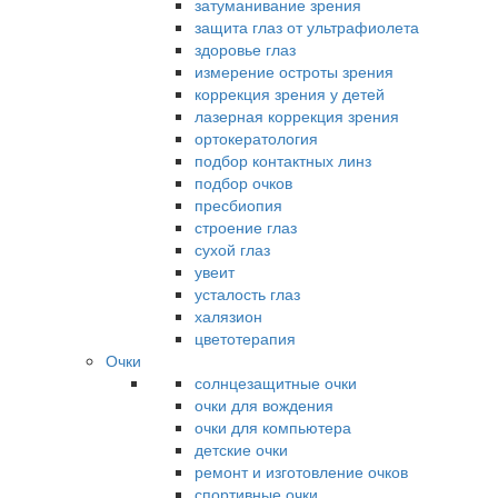
затуманивание зрения
защита глаз от ультрафиолета
здоровье глаз
измерение остроты зрения
коррекция зрения у детей
лазерная коррекция зрения
ортокератология
подбор контактных линз
подбор очков
пресбиопия
строение глаз
сухой глаз
увеит
усталость глаз
халязион
цветотерапия
Очки
солнцезащитные очки
очки для вождения
очки для компьютера
детские очки
ремонт и изготовление очков
спортивные очки