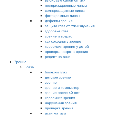
выбираем салон оптики
поляризационные линзы
солнцезащитные линзы
фотохромные линзы
дефекты зрения
защита глаз от УФ-излучения
здоровье глаз
зрение и возраст
как сохранить зрение
коррекция зрения у детей
проверка остроты зрения
рецепт на очки
Зрение
Глаза
болезни глаз
детское зрение
зрение
зрение и компьютер
зрение после 40 лет
коррекция зрения
нарушения зрения
проверка зрения
астигматизм