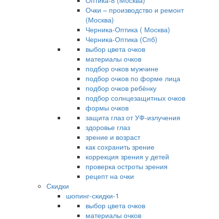
Оптика-8 (Москва)
Очки – производство и ремонт
(Москва)
Черника-Оптика ( Москва)
Черника-Оптика (Спб)
выбор цвета очков
материалы очков
подбор очков мужчине
подбор очков по форме лица
подбор очков ребёнку
подбор солнцезащитных очков
формы очков
защита глаз от УФ-излучения
здоровье глаз
зрение и возраст
как сохранить зрение
коррекция зрения у детей
проверка остроты зрения
рецепт на очки
Скидки
шопинг-скидки-1
выбор цвета очков
материалы очков