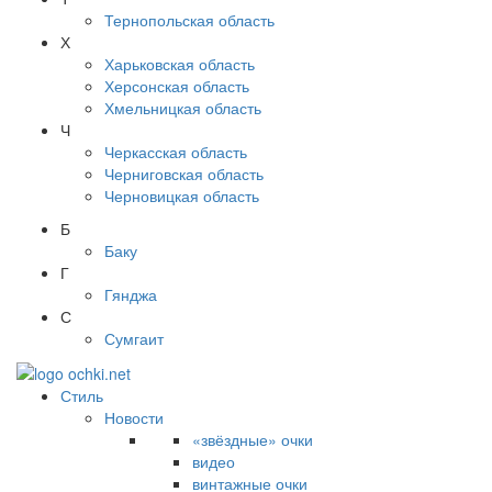
Тернопольская область
Х
Харьковская область
Херсонская область
Хмельницкая область
Ч
Черкасская область
Черниговская область
Черновицкая область
Б
Баку
Г
Гянджа
С
Сумгаит
Стиль
Новости
«звёздные» очки
видео
винтажные очки