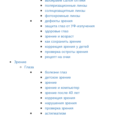
выбираем салон оптики
поляризационные линзы
солнцезащитные линзы
фотохромные линзы
дефекты зрения
защита глаз от УФ-излучения
здоровье глаз
зрение и возраст
как сохранить зрение
коррекция зрения у детей
проверка остроты зрения
рецепт на очки
Зрение
Глаза
болезни глаз
детское зрение
зрение
зрение и компьютер
зрение после 40 лет
коррекция зрения
нарушения зрения
проверка зрения
астигматизм