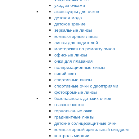
уход за очками
аксессуары для очков
детская мода
детское зрение
зеркальные линзы
компьютерные линзы
линзы для водителей
мастерская по ремонту очков
офисные линзы
очки для плавания
поляризационные линзы
синий свет
спортивные линзы
спортивные очки с диоптриями
фотохромные линзы
безопасность детских очков
глазные капли
горнолыжные очки
градиентные линзы
детские солнцезащитные очки
компьютерный зрительный синдром
контроль миопии