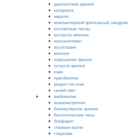
диагностика зрения
катаракта
кератит
компьютерный зрительный синдром
контактные линзы
контроль миопии
конъюнктивит
косоглазие
миопия
нарушения зрения
острота зрения
очки
пресбиопия
рецепт на очки
синий свет
амблиопия
анизометропия
бинокулярное зрение
биологические часы
блефарит
глазные капли
глаукома