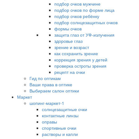
подбор очков мужчине
подбор очков по форме лица
подбор очков ребёнку
подбор солнцезащитных очков
формы очков
защита глаз от УФ-излучения
здоровье глаз
зрение и возраст
как сохранить зрение
коррекция зрения у детей
проверка остроты зрения
рецепт на очки
Гид по оптикам
Ваши права в оптике
Выбираем салон оптики
Маркет
шопинг-маркет-1
солнцезащитные очки
контактные линзы
оправы
спортивные очки
растворы и капли