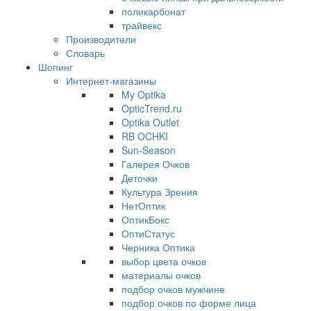
поликарбонат
трайвекс
Производители
Словарь
Шопинг
Интернет-магазины
My Optika
OpticTrend.ru
Optika Outlet
RB OCHKI
Sun-Season
Галерея Очков
Деточки
Культура Зрения
НетОптик
ОптикБокс
ОптиСтатус
Черника Оптика
выбор цвета очков
материалы очков
подбор очков мужчине
подбор очков по форме лица