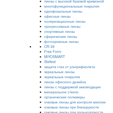
линзы с высокой базовой кривизной
многофункциональные покрытия
однофокальные линзы
офисные линзы
поляризационные линзы
прогрессивные линзы
спортивные линзы
сферические линзы
фотохромные линзы
CR-39
Free Form
MiYOSMART
Stellest
защита глаз от ультрафиолета
зеркальные линзы
зеркальные покрытия
линзы офисного дизайна
линзы с поддержкой аккомодации
минеральное стекло
органические полимеры
очковые линзы для контроля миопии
очковые линзы при близорукости
очковые линзы при дальнозоркости