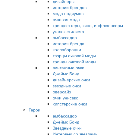
дизайнеры
истории брендов
мода подиумов
очковая мода
трендсеттеры, кино, инфлюенсеры
уголок стилиста
амбассадор
история бренда
коллаборации
творцы очковой моды
тренды очковой моды
винтажные очки
Джеймс Бонд
дизайнерские очки
звездные очки
оверсайз
очки унисекс
хипстерские очки
Герои
амбассадор
Джеймс Бонд
Звёздные очки
Интервью со звёздами