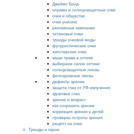
Джеймс Бонд
оправы и солнцезащитные очки
очки и общество
очки унисекс
рекламные кампании
титановые очки
тренды очковой моды
футуристические очки
хипстерские очки
ваши права в оптике
выбираем салон оптики
солнцезащитные линзы
фотохромные линзы
дефекты зрения
защита глаз от УФ-излучения
здоровье глаз
зрение и возраст
как сохранить зрение
коррекция зрения у детей
проверка остроты зрения
рецепт на очки
Тренды и герои