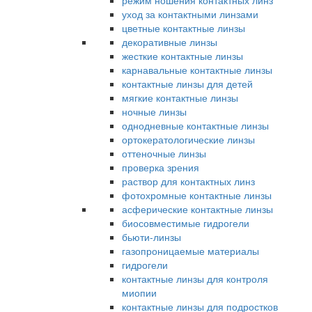
режим ношения контактных линз
уход за контактными линзами
цветные контактные линзы
декоративные линзы
жесткие контактные линзы
карнавальные контактные линзы
контактные линзы для детей
мягкие контактные линзы
ночные линзы
однодневные контактные линзы
ортокератологические линзы
оттеночные линзы
проверка зрения
раствор для контактных линз
фотохромные контактные линзы
асферические контактные линзы
биосовместимые гидрогели
бьюти-линзы
газопроницаемые материалы
гидрогели
контактные линзы для контроля
миопии
контактные линзы для подростков