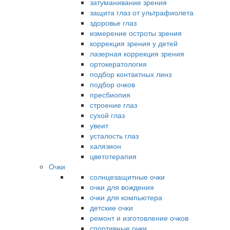
затуманивание зрения
защита глаз от ультрафиолета
здоровье глаз
измерение остроты зрения
коррекция зрения у детей
лазерная коррекция зрения
ортокератология
подбор контактных линз
подбор очков
пресбиопия
строение глаз
сухой глаз
увеит
усталость глаз
халязион
цветотерапия
Очки
солнцезащитные очки
очки для вождения
очки для компьютера
детские очки
ремонт и изготовление очков
спортивные очки