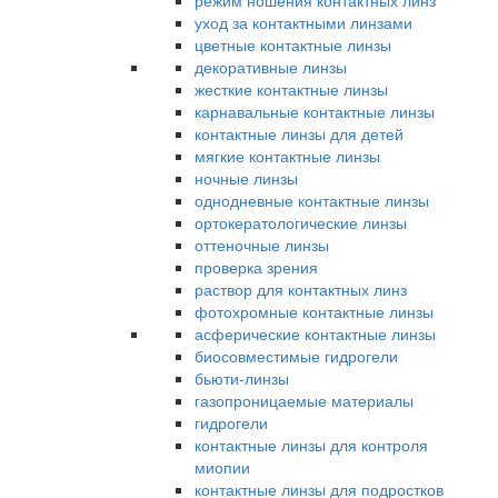
режим ношения контактных линз
уход за контактными линзами
цветные контактные линзы
декоративные линзы
жесткие контактные линзы
карнавальные контактные линзы
контактные линзы для детей
мягкие контактные линзы
ночные линзы
однодневные контактные линзы
ортокератологические линзы
оттеночные линзы
проверка зрения
раствор для контактных линз
фотохромные контактные линзы
асферические контактные линзы
биосовместимые гидрогели
бьюти-линзы
газопроницаемые материалы
гидрогели
контактные линзы для контроля
миопии
контактные линзы для подростков