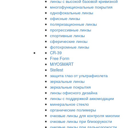
линзы с высокой базовой кривизной
многофункциональные покрытия
однофокальные линзы
офисные линзы
поляризационные линзы
прогрессивные линзы
спортивные линзы
сферические линзы
фотохромные линзы
CR-39
Free Form
MiYOSMART
Stellest
защита глаз от ультрафиолета
зеркальные линзы
зеркальные покрытия
линзы офисного дизайна
линзы с поддержкой аккомодации
минеральное стекло
органические полимеры
очковые линзы для контроля миопии
очковые линзы при близорукости
очковые линзы при дальнозоркости