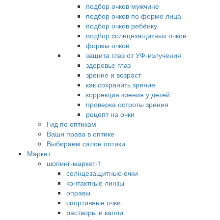
подбор очков мужчине
подбор очков по форме лица
подбор очков ребёнку
подбор солнцезащитных очков
формы очков
защита глаз от УФ-излучения
здоровье глаз
зрение и возраст
как сохранить зрение
коррекция зрения у детей
проверка остроты зрения
рецепт на очки
Гид по оптикам
Ваши права в оптике
Выбираем салон оптики
Маркет
шопинг-маркет-1
солнцезащитные очки
контактные линзы
оправы
спортивные очки
растворы и капли