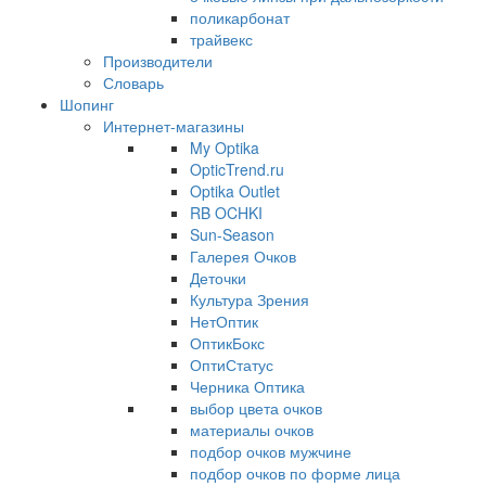
поликарбонат
трайвекс
Производители
Словарь
Шопинг
Интернет-магазины
My Optika
OpticTrend.ru
Optika Outlet
RB OCHKI
Sun-Season
Галерея Очков
Деточки
Культура Зрения
НетОптик
ОптикБокс
ОптиСтатус
Черника Оптика
выбор цвета очков
материалы очков
подбор очков мужчине
подбор очков по форме лица