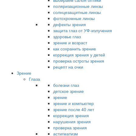
выбираем салон оптики
поляризационные линзы
солнцезащитные линзы
фотохромные линзы
дефекты зрения
защита глаз от УФ-излучения
здоровье глаз
зрение и возраст
как сохранить зрение
коррекция зрения у детей
проверка остроты зрения
рецепт на очки
Зрение
Глаза
болезни глаз
детское зрение
зрение
зрение и компьютер
зрение после 40 лет
коррекция зрения
нарушения зрения
проверка зрения
астигматизм