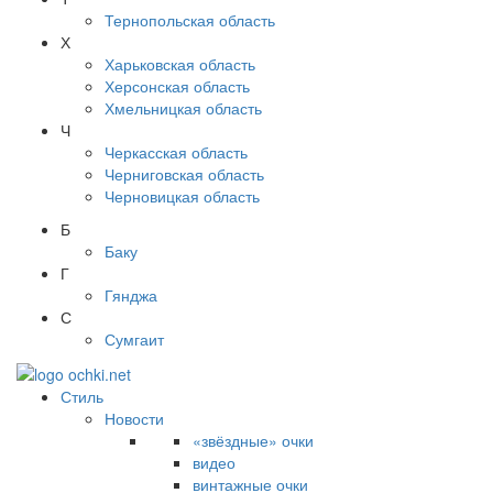
Тернопольская область
Х
Харьковская область
Херсонская область
Хмельницкая область
Ч
Черкасская область
Черниговская область
Черновицкая область
Б
Баку
Г
Гянджа
С
Сумгаит
Стиль
Новости
«звёздные» очки
видео
винтажные очки