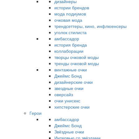
дизайнеры
истории брендов
мода подиумов
очковая мода
трендсеттеры, кино, инфлюенсеры
уголок стилиста
амбассадор
история бренда
коллаборации
творцы очковой моды
тренды очковой моды
винтажные очки
Джеймс Бонд
дизайнерские очки
звездные очки
оверсайз
очки унисекс
хипстерские очки
Герои
амбассадор
Джеймс Бонд
Звёздные очки
Интервью со звёздами