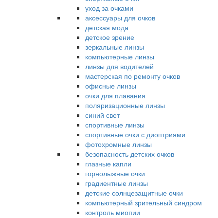
уход за очками
аксессуары для очков
детская мода
детское зрение
зеркальные линзы
компьютерные линзы
линзы для водителей
мастерская по ремонту очков
офисные линзы
очки для плавания
поляризационные линзы
синий свет
спортивные линзы
спортивные очки с диоптриями
фотохромные линзы
безопасность детских очков
глазные капли
горнолыжные очки
градиентные линзы
детские солнцезащитные очки
компьютерный зрительный синдром
контроль миопии