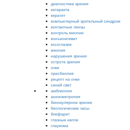
диагностика зрения
катаракта
кератит
компьютерный зрительный синдром
контактные линзы
контроль миопии
конъюнктивит
косоглазие
миопия
нарушения зрения
острота зрения
очки
пресбиопия
рецепт на очки
синий свет
амблиопия
анизометропия
бинокулярное зрение
биологические часы
блефарит
глазные капли
глаукома