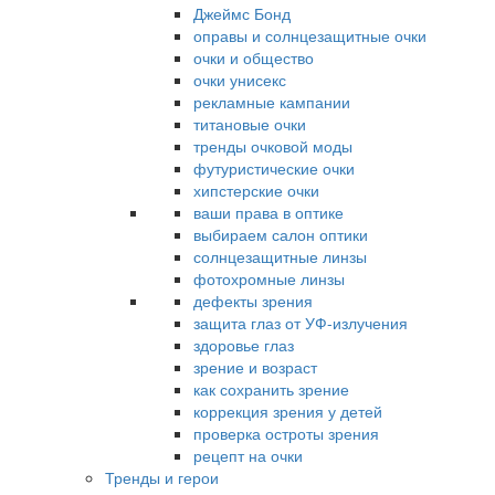
Джеймс Бонд
оправы и солнцезащитные очки
очки и общество
очки унисекс
рекламные кампании
титановые очки
тренды очковой моды
футуристические очки
хипстерские очки
ваши права в оптике
выбираем салон оптики
солнцезащитные линзы
фотохромные линзы
дефекты зрения
защита глаз от УФ-излучения
здоровье глаз
зрение и возраст
как сохранить зрение
коррекция зрения у детей
проверка остроты зрения
рецепт на очки
Тренды и герои