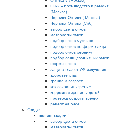
Оптика-8 (Москва)
Очки – производство и ремонт
(Москва)
Черника-Оптика ( Москва)
Черника-Оптика (Спб)
выбор цвета очков
материалы очков
подбор очков мужчине
подбор очков по форме лица
подбор очков ребёнку
подбор солнцезащитных очков
формы очков
защита глаз от УФ-излучения
здоровье глаз
зрение и возраст
как сохранить зрение
коррекция зрения у детей
проверка остроты зрения
рецепт на очки
Скидки
шопинг-скидки-1
выбор цвета очков
материалы очков