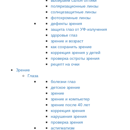
выбираем салон оптики
поляризационные линзы
солнцезащитные линзы
фотохромные линзы
дефекты зрения
защита глаз от УФ-излучения
здоровье глаз
зрение и возраст
как сохранить зрение
коррекция зрения у детей
проверка остроты зрения
рецепт на очки
Зрение
Глаза
болезни глаз
детское зрение
зрение
зрение и компьютер
зрение после 40 лет
коррекция зрения
нарушения зрения
проверка зрения
астигматизм