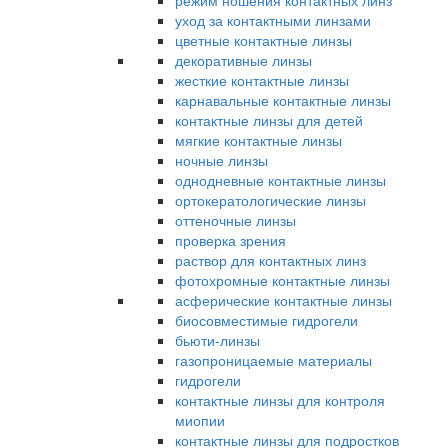
режим ношения контактных линз
уход за контактными линзами
цветные контактные линзы
декоративные линзы
жесткие контактные линзы
карнавальные контактные линзы
контактные линзы для детей
мягкие контактные линзы
ночные линзы
однодневные контактные линзы
ортокератологические линзы
оттеночные линзы
проверка зрения
раствор для контактных линз
фотохромные контактные линзы
асферические контактные линзы
биосовместимые гидрогели
бьюти-линзы
газопроницаемые материалы
гидрогели
контактные линзы для контроля
миопии
контактные линзы для подростков