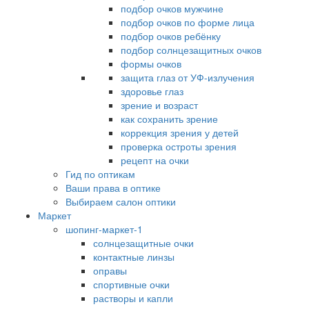
подбор очков мужчине
подбор очков по форме лица
подбор очков ребёнку
подбор солнцезащитных очков
формы очков
защита глаз от УФ-излучения
здоровье глаз
зрение и возраст
как сохранить зрение
коррекция зрения у детей
проверка остроты зрения
рецепт на очки
Гид по оптикам
Ваши права в оптике
Выбираем салон оптики
Маркет
шопинг-маркет-1
солнцезащитные очки
контактные линзы
оправы
спортивные очки
растворы и капли