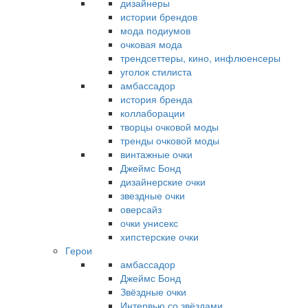
дизайнеры
истории брендов
мода подиумов
очковая мода
трендсеттеры, кино, инфлюенсеры
уголок стилиста
амбассадор
история бренда
коллаборации
творцы очковой моды
тренды очковой моды
винтажные очки
Джеймс Бонд
дизайнерские очки
звездные очки
оверсайз
очки унисекс
хипстерские очки
Герои
амбассадор
Джеймс Бонд
Звёздные очки
Интервью со звёздами