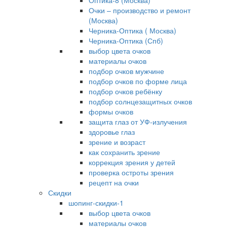
Оптика-8 (Москва)
Очки – производство и ремонт
(Москва)
Черника-Оптика ( Москва)
Черника-Оптика (Спб)
выбор цвета очков
материалы очков
подбор очков мужчине
подбор очков по форме лица
подбор очков ребёнку
подбор солнцезащитных очков
формы очков
защита глаз от УФ-излучения
здоровье глаз
зрение и возраст
как сохранить зрение
коррекция зрения у детей
проверка остроты зрения
рецепт на очки
Скидки
шопинг-скидки-1
выбор цвета очков
материалы очков