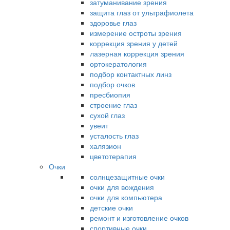
затуманивание зрения
защита глаз от ультрафиолета
здоровье глаз
измерение остроты зрения
коррекция зрения у детей
лазерная коррекция зрения
ортокератология
подбор контактных линз
подбор очков
пресбиопия
строение глаз
сухой глаз
увеит
усталость глаз
халязион
цветотерапия
Очки
солнцезащитные очки
очки для вождения
очки для компьютера
детские очки
ремонт и изготовление очков
спортивные очки