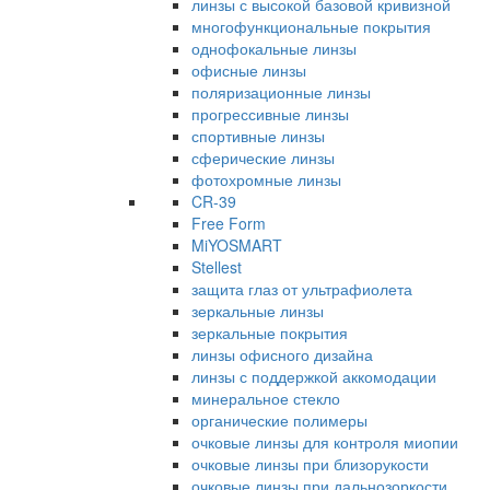
линзы с высокой базовой кривизной
многофункциональные покрытия
однофокальные линзы
офисные линзы
поляризационные линзы
прогрессивные линзы
спортивные линзы
сферические линзы
фотохромные линзы
CR-39
Free Form
MiYOSMART
Stellest
защита глаз от ультрафиолета
зеркальные линзы
зеркальные покрытия
линзы офисного дизайна
линзы с поддержкой аккомодации
минеральное стекло
органические полимеры
очковые линзы для контроля миопии
очковые линзы при близорукости
очковые линзы при дальнозоркости