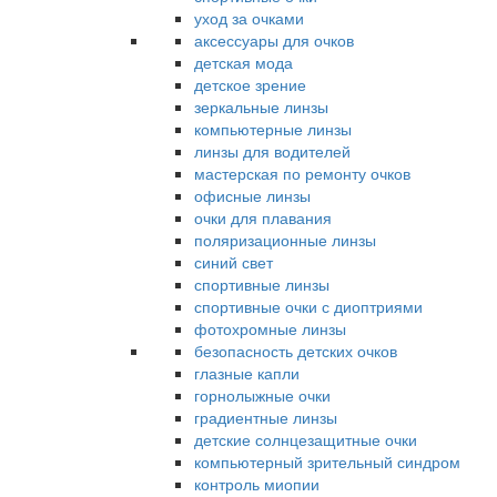
уход за очками
аксессуары для очков
детская мода
детское зрение
зеркальные линзы
компьютерные линзы
линзы для водителей
мастерская по ремонту очков
офисные линзы
очки для плавания
поляризационные линзы
синий свет
спортивные линзы
спортивные очки с диоптриями
фотохромные линзы
безопасность детских очков
глазные капли
горнолыжные очки
градиентные линзы
детские солнцезащитные очки
компьютерный зрительный синдром
контроль миопии