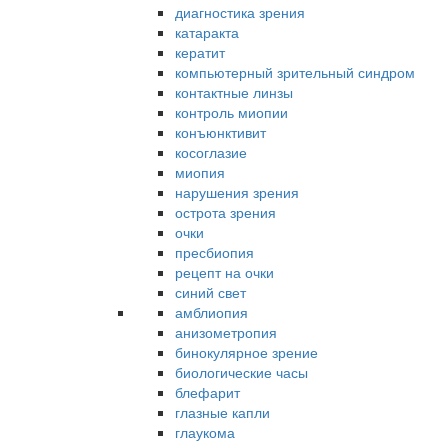
диагностика зрения
катаракта
кератит
компьютерный зрительный синдром
контактные линзы
контроль миопии
конъюнктивит
косоглазие
миопия
нарушения зрения
острота зрения
очки
пресбиопия
рецепт на очки
синий свет
амблиопия
анизометропия
бинокулярное зрение
биологические часы
блефарит
глазные капли
глаукома