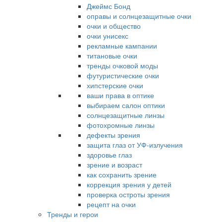
Джеймс Бонд
оправы и солнцезащитные очки
очки и общество
очки унисекс
рекламные кампании
титановые очки
тренды очковой моды
футуристические очки
хипстерские очки
ваши права в оптике
выбираем салон оптики
солнцезащитные линзы
фотохромные линзы
дефекты зрения
защита глаз от УФ-излучения
здоровье глаз
зрение и возраст
как сохранить зрение
коррекция зрения у детей
проверка остроты зрения
рецепт на очки
Тренды и герои