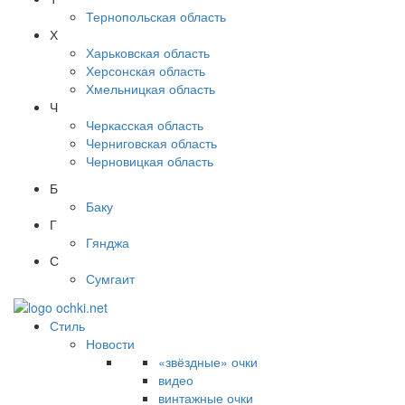
Тернопольская область
Х
Харьковская область
Херсонская область
Хмельницкая область
Ч
Черкасская область
Черниговская область
Черновицкая область
Б
Баку
Г
Гянджа
С
Сумгаит
Стиль
Новости
«звёздные» очки
видео
винтажные очки