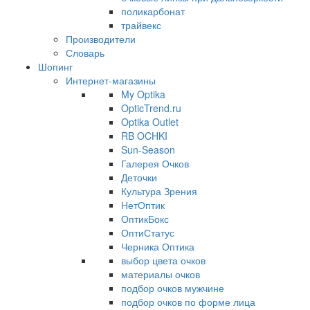
поликарбонат
трайвекс
Производители
Словарь
Шопинг
Интернет-магазины
My Optika
OpticTrend.ru
Optika Outlet
RB OCHKI
Sun-Season
Галерея Очков
Деточки
Культура Зрения
НетОптик
ОптикБокс
ОптиСтатус
Черника Оптика
выбор цвета очков
материалы очков
подбор очков мужчине
подбор очков по форме лица