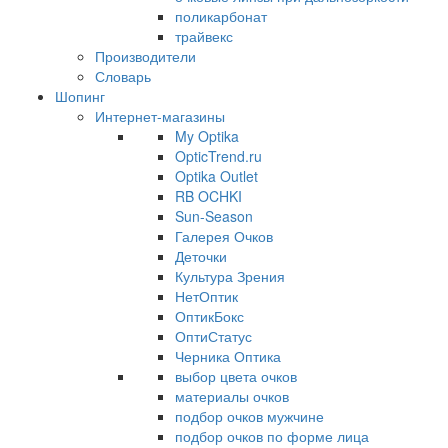
поликарбонат
трайвекс
Производители
Словарь
Шопинг
Интернет-магазины
My Optika
OpticTrend.ru
Optika Outlet
RB OCHKI
Sun-Season
Галерея Очков
Деточки
Культура Зрения
НетОптик
ОптикБокс
ОптиСтатус
Черника Оптика
выбор цвета очков
материалы очков
подбор очков мужчине
подбор очков по форме лица