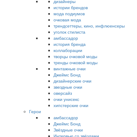
дизайнеры
истории брендов
мода подиумов
очковая мода
трендсеттеры, кино, инфлюенсеры
уголок стилиста
амбассадор
история бренда
коллаборации
творцы очковой моды
тренды очковой моды
винтажные очки
Джеймс Бонд
дизайнерские очки
звездные очки
оверсайз
очки унисекс
хипстерские очки
Герои
амбассадор
Джеймс Бонд
Звёздные очки
Интервью со звёздами