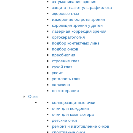
затуманивание зрения
защита глаз от ультрафиолета
здоровье глаз
измерение остроты зрения
коррекция зрения у детей
лазерная коррекция зрения
ортокератология
подбор контактных линз
подбор очков
пресбиопия
строение глаз
сухой глаз
увеит
усталость глаз
халязион
цветотерапия
Очки
солнцезащитные очки
очки для вождения
очки для компьютера
детские очки
ремонт и изготовление очков
спортивные очки