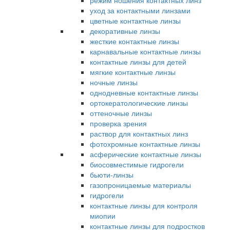
режим ношения контактных линз
уход за контактными линзами
цветные контактные линзы
декоративные линзы
жесткие контактные линзы
карнавальные контактные линзы
контактные линзы для детей
мягкие контактные линзы
ночные линзы
однодневные контактные линзы
ортокератологические линзы
оттеночные линзы
проверка зрения
раствор для контактных линз
фотохромные контактные линзы
асферические контактные линзы
биосовместимые гидрогели
бьюти-линзы
газопроницаемые материалы
гидрогели
контактные линзы для контроля
миопии
контактные линзы для подростков