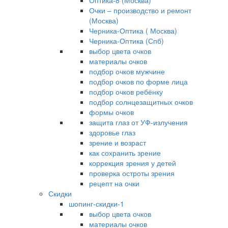
Оптика-8 (Москва)
Очки – производство и ремонт
(Москва)
Черника-Оптика ( Москва)
Черника-Оптика (Спб)
выбор цвета очков
материалы очков
подбор очков мужчине
подбор очков по форме лица
подбор очков ребёнку
подбор солнцезащитных очков
формы очков
защита глаз от УФ-излучения
здоровье глаз
зрение и возраст
как сохранить зрение
коррекция зрения у детей
проверка остроты зрения
рецепт на очки
Скидки
шопинг-скидки-1
выбор цвета очков
материалы очков