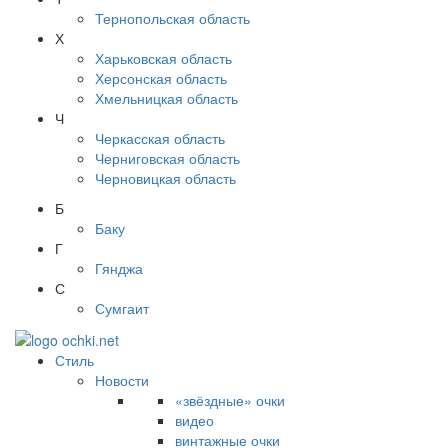
Тернопольская область
Х
Харьковская область
Херсонская область
Хмельницкая область
Ч
Черкасская область
Черниговская область
Черновицкая область
Б
Баку
Г
Гянджа
С
Сумгаит
Стиль
Новости
«звёздные» очки
видео
винтажные очки