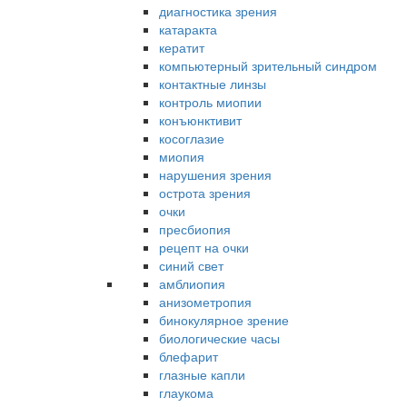
диагностика зрения
катаракта
кератит
компьютерный зрительный синдром
контактные линзы
контроль миопии
конъюнктивит
косоглазие
миопия
нарушения зрения
острота зрения
очки
пресбиопия
рецепт на очки
синий свет
амблиопия
анизометропия
бинокулярное зрение
биологические часы
блефарит
глазные капли
глаукома