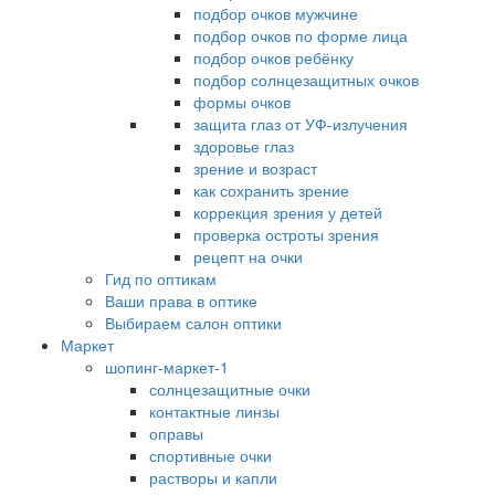
подбор очков мужчине
подбор очков по форме лица
подбор очков ребёнку
подбор солнцезащитных очков
формы очков
защита глаз от УФ-излучения
здоровье глаз
зрение и возраст
как сохранить зрение
коррекция зрения у детей
проверка остроты зрения
рецепт на очки
Гид по оптикам
Ваши права в оптике
Выбираем салон оптики
Маркет
шопинг-маркет-1
солнцезащитные очки
контактные линзы
оправы
спортивные очки
растворы и капли