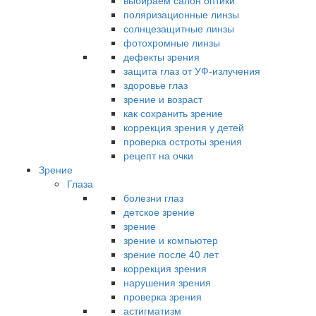
выбираем салон оптики
поляризационные линзы
солнцезащитные линзы
фотохромные линзы
дефекты зрения
защита глаз от УФ-излучения
здоровье глаз
зрение и возраст
как сохранить зрение
коррекция зрения у детей
проверка остроты зрения
рецепт на очки
Зрение
Глаза
болезни глаз
детское зрение
зрение
зрение и компьютер
зрение после 40 лет
коррекция зрения
нарушения зрения
проверка зрения
астигматизм