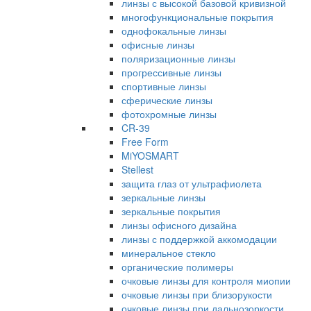
линзы с высокой базовой кривизной
многофункциональные покрытия
однофокальные линзы
офисные линзы
поляризационные линзы
прогрессивные линзы
спортивные линзы
сферические линзы
фотохромные линзы
CR-39
Free Form
MiYOSMART
Stellest
защита глаз от ультрафиолета
зеркальные линзы
зеркальные покрытия
линзы офисного дизайна
линзы с поддержкой аккомодации
минеральное стекло
органические полимеры
очковые линзы для контроля миопии
очковые линзы при близорукости
очковые линзы при дальнозоркости