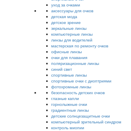
уход за очками
аксессуары для очков
детская мода
детское зрение
зеркальные линзы
компьютерные линзы
линзы для водителей
мастерская по ремонту очков
офисные линзы
очки для плавания
поляризационные линзы
синий свет
спортивные линзы
спортивные очки с диоптриями
фотохромные линзы
безопасность детских очков
глазные капли
горнолыжные очки
градиентные линзы
детские солнцезащитные очки
компьютерный зрительный синдром
контроль миопии