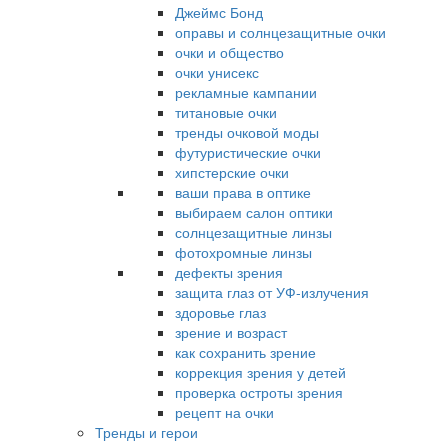
Джеймс Бонд
оправы и солнцезащитные очки
очки и общество
очки унисекс
рекламные кампании
титановые очки
тренды очковой моды
футуристические очки
хипстерские очки
ваши права в оптике
выбираем салон оптики
солнцезащитные линзы
фотохромные линзы
дефекты зрения
защита глаз от УФ-излучения
здоровье глаз
зрение и возраст
как сохранить зрение
коррекция зрения у детей
проверка остроты зрения
рецепт на очки
Тренды и герои