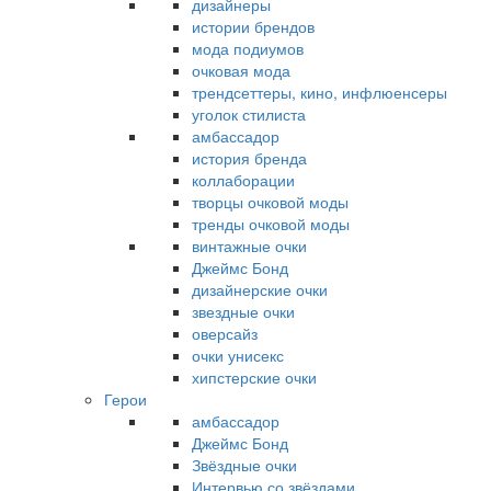
дизайнеры
истории брендов
мода подиумов
очковая мода
трендсеттеры, кино, инфлюенсеры
уголок стилиста
амбассадор
история бренда
коллаборации
творцы очковой моды
тренды очковой моды
винтажные очки
Джеймс Бонд
дизайнерские очки
звездные очки
оверсайз
очки унисекс
хипстерские очки
Герои
амбассадор
Джеймс Бонд
Звёздные очки
Интервью со звёздами