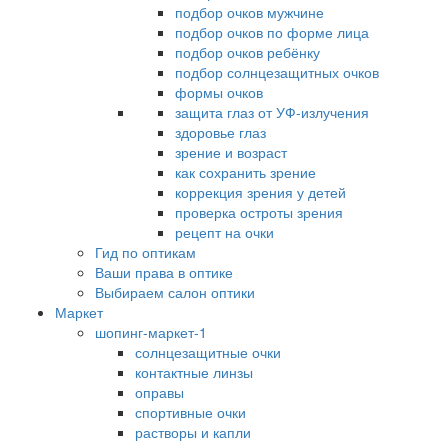
подбор очков мужчине
подбор очков по форме лица
подбор очков ребёнку
подбор солнцезащитных очков
формы очков
защита глаз от УФ-излучения
здоровье глаз
зрение и возраст
как сохранить зрение
коррекция зрения у детей
проверка остроты зрения
рецепт на очки
Гид по оптикам
Ваши права в оптике
Выбираем салон оптики
Маркет
шопинг-маркет-1
солнцезащитные очки
контактные линзы
оправы
спортивные очки
растворы и капли