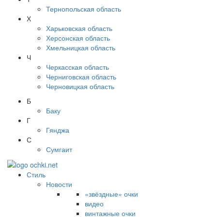
Тернопольская область
Х
Харьковская область
Херсонская область
Хмельницкая область
Ч
Черкасская область
Черниговская область
Черновицкая область
Б
Баку
Г
Гянджа
С
Сумгаит
Стиль
Новости
«звёздные» очки
видео
винтажные очки