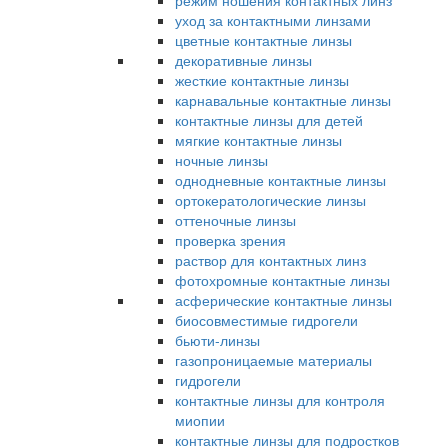
режим ношения контактных линз
уход за контактными линзами
цветные контактные линзы
декоративные линзы
жесткие контактные линзы
карнавальные контактные линзы
контактные линзы для детей
мягкие контактные линзы
ночные линзы
однодневные контактные линзы
ортокератологические линзы
оттеночные линзы
проверка зрения
раствор для контактных линз
фотохромные контактные линзы
асферические контактные линзы
биосовместимые гидрогели
бьюти-линзы
газопроницаемые материалы
гидрогели
контактные линзы для контроля
миопии
контактные линзы для подростков