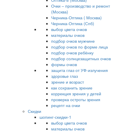
Оптика-8 (Москва)
Очки – производство и ремонт
(Москва)
Черника-Оптика ( Москва)
Черника-Оптика (Спб)
выбор цвета очков
материалы очков
подбор очков мужчине
подбор очков по форме лица
подбор очков ребёнку
подбор солнцезащитных очков
формы очков
защита глаз от УФ-излучения
здоровье глаз
зрение и возраст
как сохранить зрение
коррекция зрения у детей
проверка остроты зрения
рецепт на очки
Скидки
шопинг-скидки-1
выбор цвета очков
материалы очков