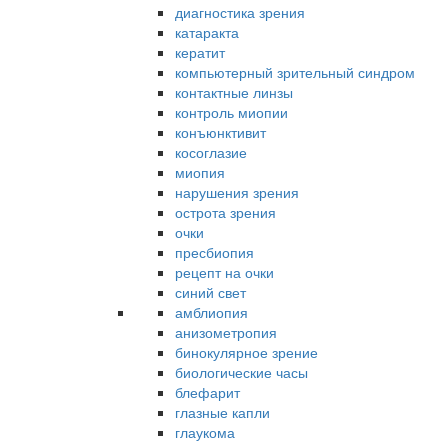
диагностика зрения
катаракта
кератит
компьютерный зрительный синдром
контактные линзы
контроль миопии
конъюнктивит
косоглазие
миопия
нарушения зрения
острота зрения
очки
пресбиопия
рецепт на очки
синий свет
амблиопия
анизометропия
бинокулярное зрение
биологические часы
блефарит
глазные капли
глаукома