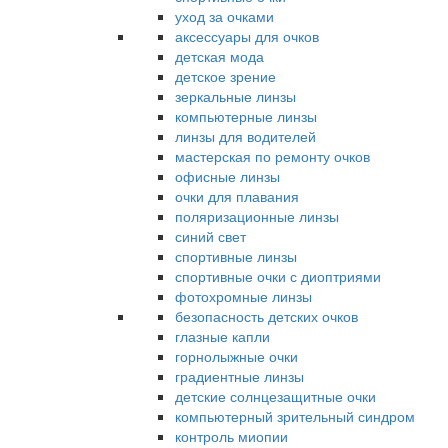
уход за очками
аксессуары для очков
детская мода
детское зрение
зеркальные линзы
компьютерные линзы
линзы для водителей
мастерская по ремонту очков
офисные линзы
очки для плавания
поляризационные линзы
синий свет
спортивные линзы
спортивные очки с диоптриями
фотохромные линзы
безопасность детских очков
глазные капли
горнолыжные очки
градиентные линзы
детские солнцезащитные очки
компьютерный зрительный синдром
контроль миопии