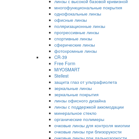
линзы с высокой базовой кривизной
многофункциональные покрытия
однофокальные линзы
офисные линзы
поляризационные линзы
прогрессивные линзы
спортивные линзы
сферические линзы
фотохромные линзы
CR-39
Free Form
MiYOSMART
Stellest
защита глаз от ультрафиолета
зеркальные линзы
зеркальные покрытия
линзы офисного дизайна
линзы с поддержкой аккомодации
минеральное стекло
органические полимеры
очковые линзы для контроля миопии
очковые линзы при близорукости
очковые линзы при дальнозоркости