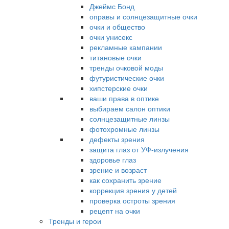
Джеймс Бонд
оправы и солнцезащитные очки
очки и общество
очки унисекс
рекламные кампании
титановые очки
тренды очковой моды
футуристические очки
хипстерские очки
ваши права в оптике
выбираем салон оптики
солнцезащитные линзы
фотохромные линзы
дефекты зрения
защита глаз от УФ-излучения
здоровье глаз
зрение и возраст
как сохранить зрение
коррекция зрения у детей
проверка остроты зрения
рецепт на очки
Тренды и герои