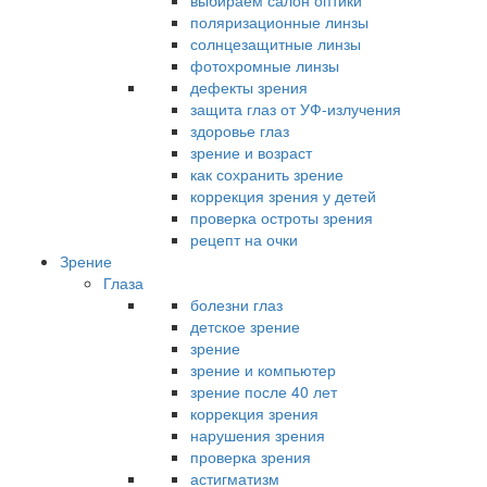
выбираем салон оптики
поляризационные линзы
солнцезащитные линзы
фотохромные линзы
дефекты зрения
защита глаз от УФ-излучения
здоровье глаз
зрение и возраст
как сохранить зрение
коррекция зрения у детей
проверка остроты зрения
рецепт на очки
Зрение
Глаза
болезни глаз
детское зрение
зрение
зрение и компьютер
зрение после 40 лет
коррекция зрения
нарушения зрения
проверка зрения
астигматизм