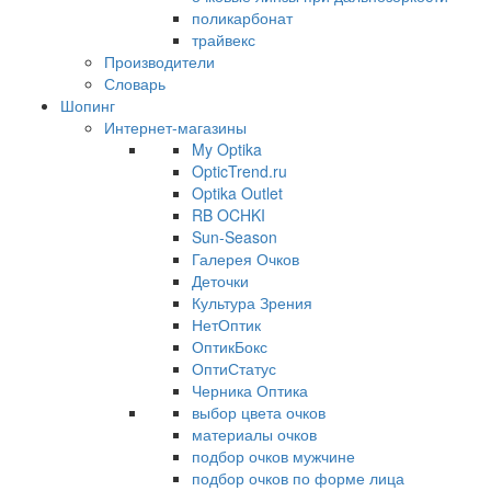
поликарбонат
трайвекс
Производители
Словарь
Шопинг
Интернет-магазины
My Optika
OpticTrend.ru
Optika Outlet
RB OCHKI
Sun-Season
Галерея Очков
Деточки
Культура Зрения
НетОптик
ОптикБокс
ОптиСтатус
Черника Оптика
выбор цвета очков
материалы очков
подбор очков мужчине
подбор очков по форме лица