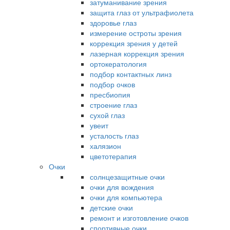
затуманивание зрения
защита глаз от ультрафиолета
здоровье глаз
измерение остроты зрения
коррекция зрения у детей
лазерная коррекция зрения
ортокератология
подбор контактных линз
подбор очков
пресбиопия
строение глаз
сухой глаз
увеит
усталость глаз
халязион
цветотерапия
Очки
солнцезащитные очки
очки для вождения
очки для компьютера
детские очки
ремонт и изготовление очков
спортивные очки