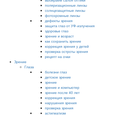
выбираем салон оптики
поляризационные линзы
солнцезащитные линзы
фотохромные линзы
дефекты зрения
защита глаз от УФ-излучения
здоровье глаз
зрение и возраст
как сохранить зрение
коррекция зрения у детей
проверка остроты зрения
рецепт на очки
Зрение
Глаза
болезни глаз
детское зрение
зрение
зрение и компьютер
зрение после 40 лет
коррекция зрения
нарушения зрения
проверка зрения
астигматизм