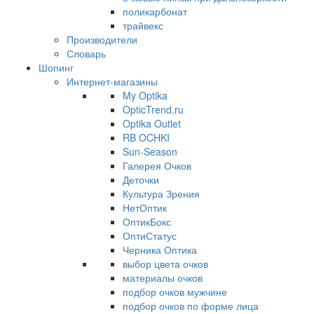
поликарбонат
трайвекс
Производители
Словарь
Шопинг
Интернет-магазины
My Optika
OpticTrend.ru
Optika Outlet
RB OCHKI
Sun-Season
Галерея Очков
Деточки
Культура Зрения
НетОптик
ОптикБокс
ОптиСтатус
Черника Оптика
выбор цвета очков
материалы очков
подбор очков мужчине
подбор очков по форме лица