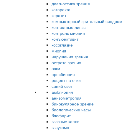
диагностика зрения
катаракта
кератит
компьютерный зрительный синдром
контактные линзы
контроль миопии
конъюнктивит
косоглазие
миопия
нарушения зрения
острота зрения
очки
пресбиопия
рецепт на очки
синий свет
амблиопия
анизометропия
бинокулярное зрение
биологические часы
блефарит
глазные капли
глаукома