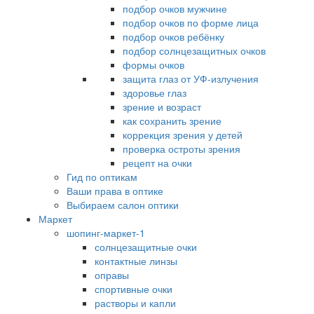
подбор очков мужчине
подбор очков по форме лица
подбор очков ребёнку
подбор солнцезащитных очков
формы очков
защита глаз от УФ-излучения
здоровье глаз
зрение и возраст
как сохранить зрение
коррекция зрения у детей
проверка остроты зрения
рецепт на очки
Гид по оптикам
Ваши права в оптике
Выбираем салон оптики
Маркет
шопинг-маркет-1
солнцезащитные очки
контактные линзы
оправы
спортивные очки
растворы и капли