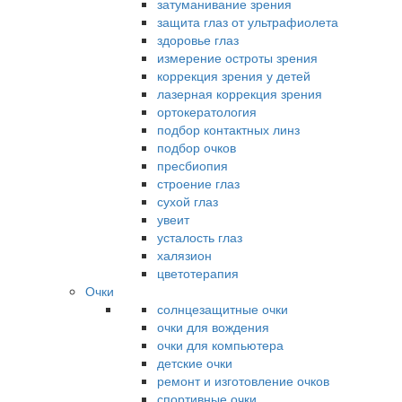
затуманивание зрения
защита глаз от ультрафиолета
здоровье глаз
измерение остроты зрения
коррекция зрения у детей
лазерная коррекция зрения
ортокератология
подбор контактных линз
подбор очков
пресбиопия
строение глаз
сухой глаз
увеит
усталость глаз
халязион
цветотерапия
Очки
солнцезащитные очки
очки для вождения
очки для компьютера
детские очки
ремонт и изготовление очков
спортивные очки