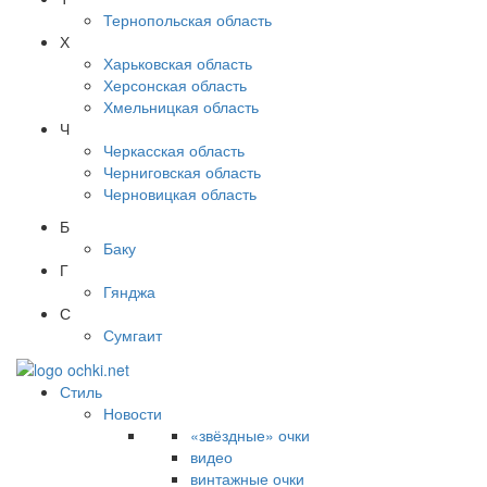
Тернопольская область
Х
Харьковская область
Херсонская область
Хмельницкая область
Ч
Черкасская область
Черниговская область
Черновицкая область
Б
Баку
Г
Гянджа
С
Сумгаит
Стиль
Новости
«звёздные» очки
видео
винтажные очки