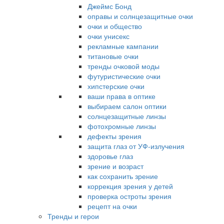
Джеймс Бонд
оправы и солнцезащитные очки
очки и общество
очки унисекс
рекламные кампании
титановые очки
тренды очковой моды
футуристические очки
хипстерские очки
ваши права в оптике
выбираем салон оптики
солнцезащитные линзы
фотохромные линзы
дефекты зрения
защита глаз от УФ-излучения
здоровье глаз
зрение и возраст
как сохранить зрение
коррекция зрения у детей
проверка остроты зрения
рецепт на очки
Тренды и герои