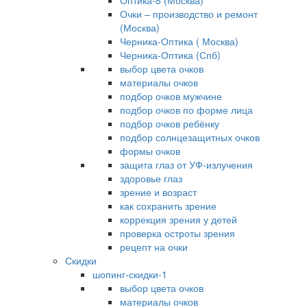
Оптика-8 (Москва)
Очки – производство и ремонт
(Москва)
Черника-Оптика ( Москва)
Черника-Оптика (Спб)
выбор цвета очков
материалы очков
подбор очков мужчине
подбор очков по форме лица
подбор очков ребёнку
подбор солнцезащитных очков
формы очков
защита глаз от УФ-излучения
здоровье глаз
зрение и возраст
как сохранить зрение
коррекция зрения у детей
проверка остроты зрения
рецепт на очки
Скидки
шопинг-скидки-1
выбор цвета очков
материалы очков