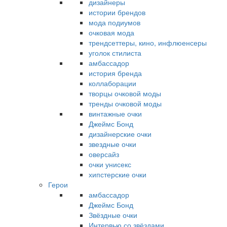
дизайнеры
истории брендов
мода подиумов
очковая мода
трендсеттеры, кино, инфлюенсеры
уголок стилиста
амбассадор
история бренда
коллаборации
творцы очковой моды
тренды очковой моды
винтажные очки
Джеймс Бонд
дизайнерские очки
звездные очки
оверсайз
очки унисекс
хипстерские очки
Герои
амбассадор
Джеймс Бонд
Звёздные очки
Интервью со звёздами