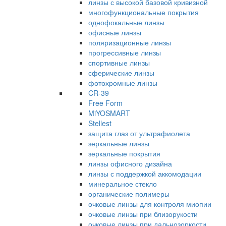
линзы с высокой базовой кривизной
многофункциональные покрытия
однофокальные линзы
офисные линзы
поляризационные линзы
прогрессивные линзы
спортивные линзы
сферические линзы
фотохромные линзы
CR-39
Free Form
MiYOSMART
Stellest
защита глаз от ультрафиолета
зеркальные линзы
зеркальные покрытия
линзы офисного дизайна
линзы с поддержкой аккомодации
минеральное стекло
органические полимеры
очковые линзы для контроля миопии
очковые линзы при близорукости
очковые линзы при дальнозоркости