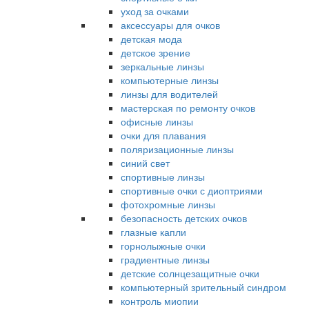
уход за очками
аксессуары для очков
детская мода
детское зрение
зеркальные линзы
компьютерные линзы
линзы для водителей
мастерская по ремонту очков
офисные линзы
очки для плавания
поляризационные линзы
синий свет
спортивные линзы
спортивные очки с диоптриями
фотохромные линзы
безопасность детских очков
глазные капли
горнолыжные очки
градиентные линзы
детские солнцезащитные очки
компьютерный зрительный синдром
контроль миопии