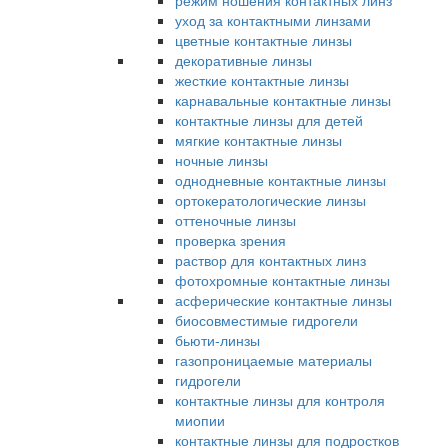
режим ношения контактных линз
уход за контактными линзами
цветные контактные линзы
декоративные линзы
жесткие контактные линзы
карнавальные контактные линзы
контактные линзы для детей
мягкие контактные линзы
ночные линзы
однодневные контактные линзы
ортокератологические линзы
оттеночные линзы
проверка зрения
раствор для контактных линз
фотохромные контактные линзы
асферические контактные линзы
биосовместимые гидрогели
бьюти-линзы
газопроницаемые материалы
гидрогели
контактные линзы для контроля
миопии
контактные линзы для подростков