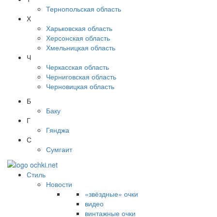
Тернопольская область
Х
Харьковская область
Херсонская область
Хмельницкая область
Ч
Черкасская область
Черниговская область
Черновицкая область
Б
Баку
Г
Гянджа
С
Сумгаит
Стиль
Новости
«звёздные» очки
видео
винтажные очки