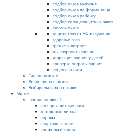
подбор очков мужчине
подбор очков по форме лица
подбор очков ребёнку
подбор солнцезащитных очков
формы очков
защита глаз от УФ-излучения
здоровье глаз
зрение и возраст
как сохранить зрение
коррекция зрения у детей
проверка остроты зрения
рецепт на очки
Гид по оптикам
Ваши права в оптике
Выбираем салон оптики
Маркет
шопинг-маркет-1
солнцезащитные очки
контактные линзы
оправы
спортивные очки
растворы и капли