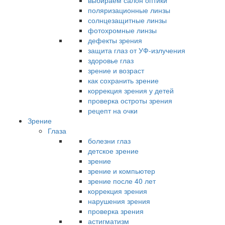
выбираем салон оптики
поляризационные линзы
солнцезащитные линзы
фотохромные линзы
дефекты зрения
защита глаз от УФ-излучения
здоровье глаз
зрение и возраст
как сохранить зрение
коррекция зрения у детей
проверка остроты зрения
рецепт на очки
Зрение
Глаза
болезни глаз
детское зрение
зрение
зрение и компьютер
зрение после 40 лет
коррекция зрения
нарушения зрения
проверка зрения
астигматизм