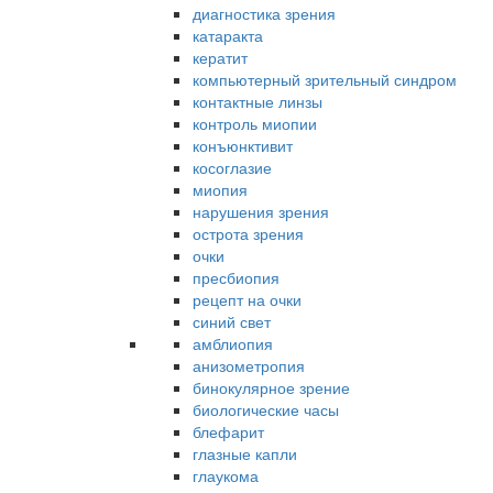
диагностика зрения
катаракта
кератит
компьютерный зрительный синдром
контактные линзы
контроль миопии
конъюнктивит
косоглазие
миопия
нарушения зрения
острота зрения
очки
пресбиопия
рецепт на очки
синий свет
амблиопия
анизометропия
бинокулярное зрение
биологические часы
блефарит
глазные капли
глаукома