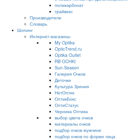
поликарбонат
трайвекс
Производители
Словарь
Шопинг
Интернет-магазины
My Optika
OpticTrend.ru
Optika Outlet
RB OCHKI
Sun-Season
Галерея Очков
Деточки
Культура Зрения
НетОптик
ОптикБокс
ОптиСтатус
Черника Оптика
выбор цвета очков
материалы очков
подбор очков мужчине
подбор очков по форме лица