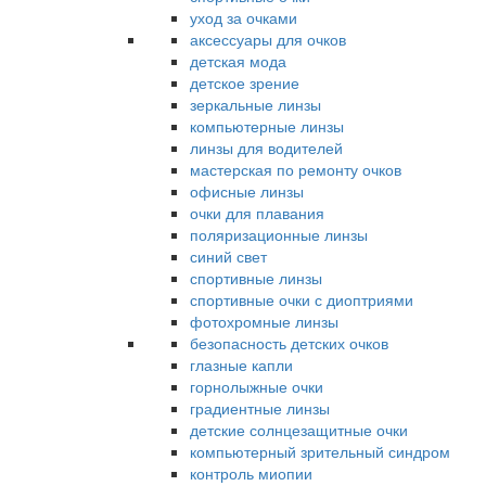
уход за очками
аксессуары для очков
детская мода
детское зрение
зеркальные линзы
компьютерные линзы
линзы для водителей
мастерская по ремонту очков
офисные линзы
очки для плавания
поляризационные линзы
синий свет
спортивные линзы
спортивные очки с диоптриями
фотохромные линзы
безопасность детских очков
глазные капли
горнолыжные очки
градиентные линзы
детские солнцезащитные очки
компьютерный зрительный синдром
контроль миопии