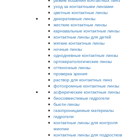
режим ношения контактных линз
уход за контактными линзами
цветные контактные линзы
декоративные линзы
жесткие контактные линзы
карнавальные контактные линзы
контактные линзы для детей
мягкие контактные линзы
ночные линзы
однодневные контактные линзы
ортокератологические линзы
оттеночные линзы
проверка зрения
раствор для контактных линз
фотохромные контактные линзы
асферические контактные линзы
биосовместимые гидрогели
бьюти-линзы
газопроницаемые материалы
гидрогели
контактные линзы для контроля
миопии
контактные линзы для подростков