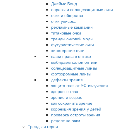
Джеймс Бонд
оправы и солнцезащитные очки
очки и общество
очки унисекс
рекламные кампании
титановые очки
тренды очковой моды
футуристические очки
хипстерские очки
ваши права в оптике
выбираем салон оптики
солнцезащитные линзы
фотохромные линзы
дефекты зрения
защита глаз от УФ-излучения
здоровье глаз
зрение и возраст
как сохранить зрение
коррекция зрения у детей
проверка остроты зрения
рецепт на очки
Тренды и герои