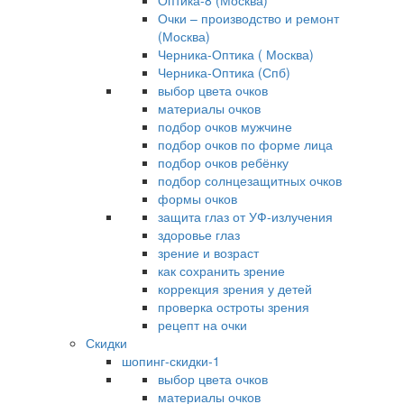
Оптика-8 (Москва)
Очки – производство и ремонт
(Москва)
Черника-Оптика ( Москва)
Черника-Оптика (Спб)
выбор цвета очков
материалы очков
подбор очков мужчине
подбор очков по форме лица
подбор очков ребёнку
подбор солнцезащитных очков
формы очков
защита глаз от УФ-излучения
здоровье глаз
зрение и возраст
как сохранить зрение
коррекция зрения у детей
проверка остроты зрения
рецепт на очки
Скидки
шопинг-скидки-1
выбор цвета очков
материалы очков