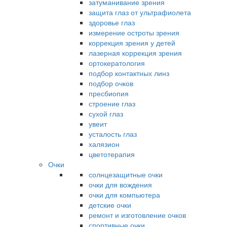
затуманивание зрения
защита глаз от ультрафиолета
здоровье глаз
измерение остроты зрения
коррекция зрения у детей
лазерная коррекция зрения
ортокератология
подбор контактных линз
подбор очков
пресбиопия
строение глаз
сухой глаз
увеит
усталость глаз
халязион
цветотерапия
Очки
солнцезащитные очки
очки для вождения
очки для компьютера
детские очки
ремонт и изготовление очков
спортивные очки