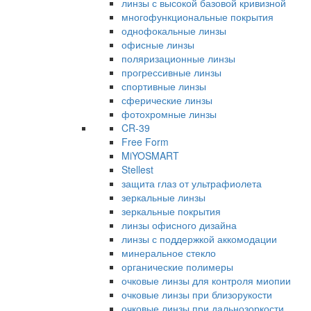
линзы с высокой базовой кривизной
многофункциональные покрытия
однофокальные линзы
офисные линзы
поляризационные линзы
прогрессивные линзы
спортивные линзы
сферические линзы
фотохромные линзы
CR-39
Free Form
MiYOSMART
Stellest
защита глаз от ультрафиолета
зеркальные линзы
зеркальные покрытия
линзы офисного дизайна
линзы с поддержкой аккомодации
минеральное стекло
органические полимеры
очковые линзы для контроля миопии
очковые линзы при близорукости
очковые линзы при дальнозоркости