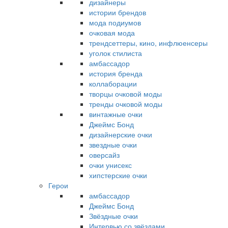
дизайнеры
истории брендов
мода подиумов
очковая мода
трендсеттеры, кино, инфлюенсеры
уголок стилиста
амбассадор
история бренда
коллаборации
творцы очковой моды
тренды очковой моды
винтажные очки
Джеймс Бонд
дизайнерские очки
звездные очки
оверсайз
очки унисекс
хипстерские очки
Герои
амбассадор
Джеймс Бонд
Звёздные очки
Интервью со звёздами