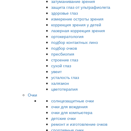
затуманивание зрения
защита глаз от ультрафиолета
здоровье глаз
измерение остроты зрения
коррекция зрения у детей
лазерная коррекция зрения
ортокератология
подбор контактных линз
подбор очков
пресбиопия
строение глаз
сухой глаз
увеит
усталость глаз
халязион
цветотерапия
Очки
солнцезащитные очки
очки для вождения
очки для компьютера
детские очки
ремонт и изготовление очков
спортивные очки