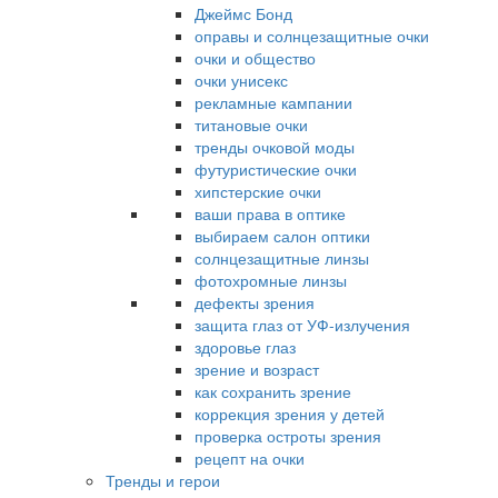
Джеймс Бонд
оправы и солнцезащитные очки
очки и общество
очки унисекс
рекламные кампании
титановые очки
тренды очковой моды
футуристические очки
хипстерские очки
ваши права в оптике
выбираем салон оптики
солнцезащитные линзы
фотохромные линзы
дефекты зрения
защита глаз от УФ-излучения
здоровье глаз
зрение и возраст
как сохранить зрение
коррекция зрения у детей
проверка остроты зрения
рецепт на очки
Тренды и герои