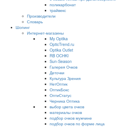
поликарбонат
трайвекс
Производители
Словарь
Шопинг
Интернет-магазины
My Optika
OpticTrend.ru
Optika Outlet
RB OCHKI
Sun-Season
Галерея Очков
Деточки
Культура Зрения
НетОптик
ОптикБокс
ОптиСтатус
Черника Оптика
выбор цвета очков
материалы очков
подбор очков мужчине
подбор очков по форме лица