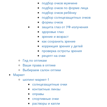
подбор очков мужчине
подбор очков по форме лица
подбор очков ребёнку
подбор солнцезащитных очков
формы очков
защита глаз от УФ-излучения
здоровье глаз
зрение и возраст
как сохранить зрение
коррекция зрения у детей
проверка остроты зрения
рецепт на очки
Гид по оптикам
Ваши права в оптике
Выбираем салон оптики
Маркет
шопинг-маркет-1
солнцезащитные очки
контактные линзы
оправы
спортивные очки
растворы и капли