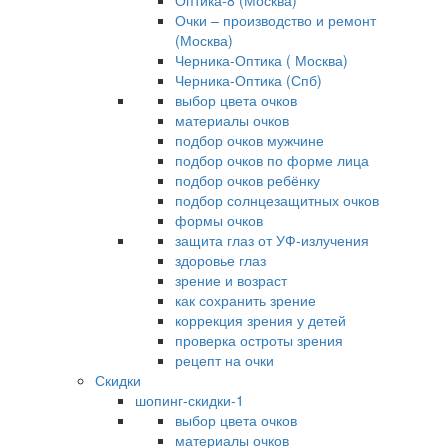
Оптика-8 (Москва)
Очки – производство и ремонт
(Москва)
Черника-Оптика ( Москва)
Черника-Оптика (Спб)
выбор цвета очков
материалы очков
подбор очков мужчине
подбор очков по форме лица
подбор очков ребёнку
подбор солнцезащитных очков
формы очков
защита глаз от УФ-излучения
здоровье глаз
зрение и возраст
как сохранить зрение
коррекция зрения у детей
проверка остроты зрения
рецепт на очки
Скидки
шопинг-скидки-1
выбор цвета очков
материалы очков