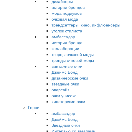
дизайнеры
истории брендов
мода подиумов
очковая мода
трендсеттеры, кино, инфлюенсеры
уголок стилиста
амбассадор
история бренда
коллаборации
творцы очковой моды
тренды очковой моды
винтажные очки
Джеймс Бонд
дизайнерские очки
звездные очки
оверсайз
очки унисекс
хипстерские очки
Герои
амбассадор
Джеймс Бонд
Звёздные очки
Интервью со звёздами