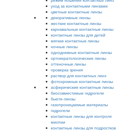
режим ношения контактных линз
уход за контактными линзами
цветные контактные линзы
декоративные линзы
жесткие контактные линзы
карнавальные контактные линзы
контактные линзы для детей
мягкие контактные линзы
ночные линзы
однодневные контактные линзы
ортокератологические линзы
оттеночные линзы
проверка зрения
раствор для контактных линз
фотохромные контактные линзы
асферические контактные линзы
биосовместимые гидрогели
бьюти-линзы
газопроницаемые материалы
гидрогели
контактные линзы для контроля
миопии
контактные линзы для подростков