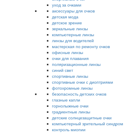
уход за очками
аксессуары для очков
детская мода
детское зрение
зеркальные линзы
компьютерные линзы
линзы для водителей
мастерская по ремонту очков
офисные линзы
очки для плавания
поляризационные линзы
синий свет
спортивные линзы
спортивные очки с диоптриями
фотохромные линзы
безопасность детских очков
глазные капли
горнолыжные очки
градиентные линзы
детские солнцезащитные очки
компьютерный зрительный синдром
контроль миопии