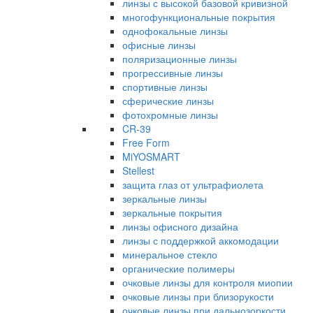
линзы с высокой базовой кривизной
многофункциональные покрытия
однофокальные линзы
офисные линзы
поляризационные линзы
прогрессивные линзы
спортивные линзы
сферические линзы
фотохромные линзы
CR-39
Free Form
MiYOSMART
Stellest
защита глаз от ультрафиолета
зеркальные линзы
зеркальные покрытия
линзы офисного дизайна
линзы с поддержкой аккомодации
минеральное стекло
органические полимеры
очковые линзы для контроля миопии
очковые линзы при близорукости
очковые линзы при дальнозоркости