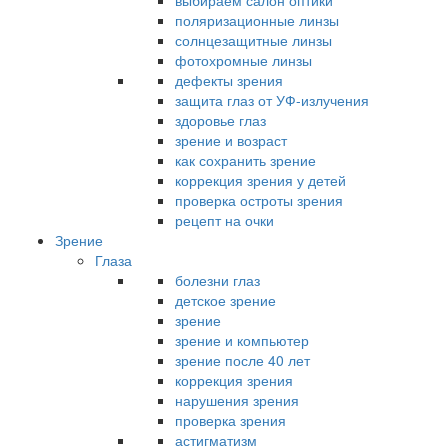
выбираем салон оптики
поляризационные линзы
солнцезащитные линзы
фотохромные линзы
дефекты зрения
защита глаз от УФ-излучения
здоровье глаз
зрение и возраст
как сохранить зрение
коррекция зрения у детей
проверка остроты зрения
рецепт на очки
Зрение
Глаза
болезни глаз
детское зрение
зрение
зрение и компьютер
зрение после 40 лет
коррекция зрения
нарушения зрения
проверка зрения
астигматизм