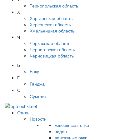
Тернопольская область
Х
Харьковская область
Херсонская область
Хмельницкая область
Ч
Черкасская область
Черниговская область
Черновицкая область
Б
Баку
Г
Гянджа
С
Сумгаит
Стиль
Новости
«звёздные» очки
видео
винтажные очки