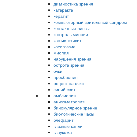
диагностика зрения
катаракта
кератит
компьютерный зрительный синдром
контактные линзы
контроль миопии
конъюнктивит
косоглазие
миопия
нарушения зрения
острота зрения
очки
пресбиопия
рецепт на очки
синий свет
амблиопия
анизометропия
бинокулярное зрение
биологические часы
блефарит
глазные капли
глаукома