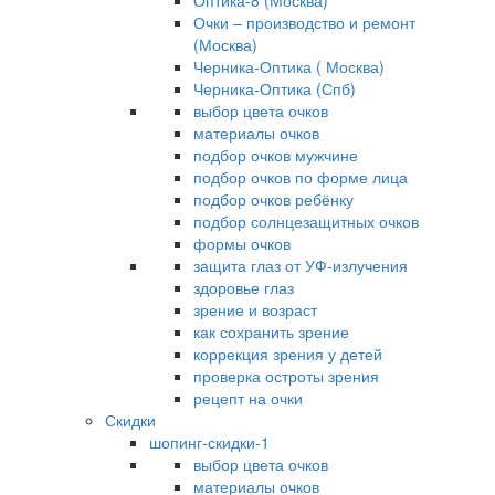
Оптика-8 (Москва)
Очки – производство и ремонт
(Москва)
Черника-Оптика ( Москва)
Черника-Оптика (Спб)
выбор цвета очков
материалы очков
подбор очков мужчине
подбор очков по форме лица
подбор очков ребёнку
подбор солнцезащитных очков
формы очков
защита глаз от УФ-излучения
здоровье глаз
зрение и возраст
как сохранить зрение
коррекция зрения у детей
проверка остроты зрения
рецепт на очки
Скидки
шопинг-скидки-1
выбор цвета очков
материалы очков