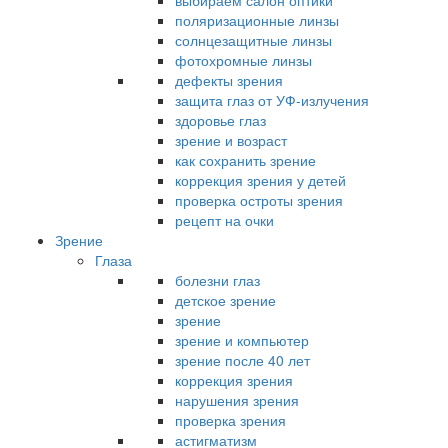
выбираем салон оптики
поляризационные линзы
солнцезащитные линзы
фотохромные линзы
дефекты зрения
защита глаз от УФ-излучения
здоровье глаз
зрение и возраст
как сохранить зрение
коррекция зрения у детей
проверка остроты зрения
рецепт на очки
Зрение
Глаза
болезни глаз
детское зрение
зрение
зрение и компьютер
зрение после 40 лет
коррекция зрения
нарушения зрения
проверка зрения
астигматизм