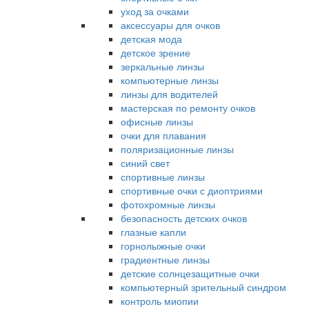
уход за очками
аксессуары для очков
детская мода
детское зрение
зеркальные линзы
компьютерные линзы
линзы для водителей
мастерская по ремонту очков
офисные линзы
очки для плавания
поляризационные линзы
синий свет
спортивные линзы
спортивные очки с диоптриями
фотохромные линзы
безопасность детских очков
глазные капли
горнолыжные очки
градиентные линзы
детские солнцезащитные очки
компьютерный зрительный синдром
контроль миопии