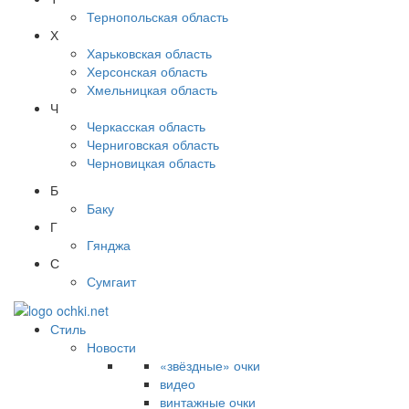
Тернопольская область
Х
Харьковская область
Херсонская область
Хмельницкая область
Ч
Черкасская область
Черниговская область
Черновицкая область
Б
Баку
Г
Гянджа
С
Сумгаит
Стиль
Новости
«звёздные» очки
видео
винтажные очки