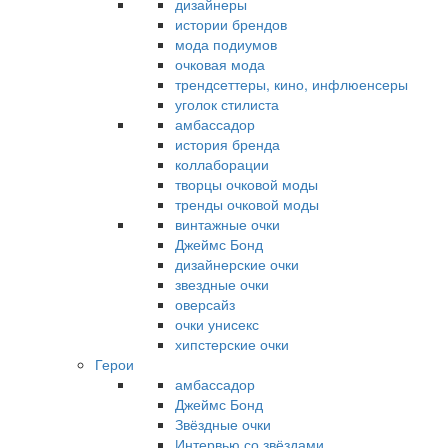
дизайнеры
истории брендов
мода подиумов
очковая мода
трендсеттеры, кино, инфлюенсеры
уголок стилиста
амбассадор
история бренда
коллаборации
творцы очковой моды
тренды очковой моды
винтажные очки
Джеймс Бонд
дизайнерские очки
звездные очки
оверсайз
очки унисекс
хипстерские очки
Герои
амбассадор
Джеймс Бонд
Звёздные очки
Интервью со звёздами