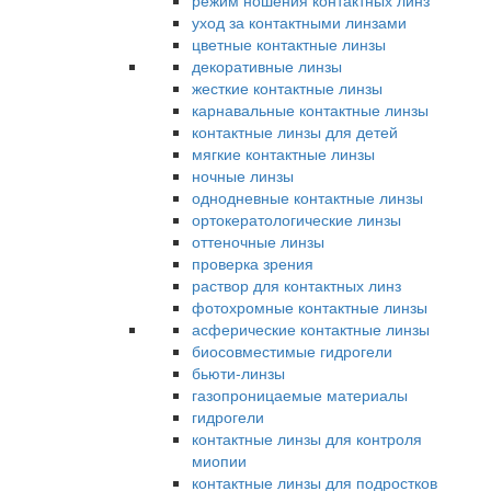
режим ношения контактных линз
уход за контактными линзами
цветные контактные линзы
декоративные линзы
жесткие контактные линзы
карнавальные контактные линзы
контактные линзы для детей
мягкие контактные линзы
ночные линзы
однодневные контактные линзы
ортокератологические линзы
оттеночные линзы
проверка зрения
раствор для контактных линз
фотохромные контактные линзы
асферические контактные линзы
биосовместимые гидрогели
бьюти-линзы
газопроницаемые материалы
гидрогели
контактные линзы для контроля
миопии
контактные линзы для подростков