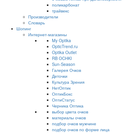
поликарбонат
трайвекс
Производители
Словарь
Шопинг
Интернет-магазины
My Optika
OpticTrend.ru
Optika Outlet
RB OCHKI
Sun-Season
Галерея Очков
Деточки
Культура Зрения
НетОптик
ОптикБокс
ОптиСтатус
Черника Оптика
выбор цвета очков
материалы очков
подбор очков мужчине
подбор очков по форме лица