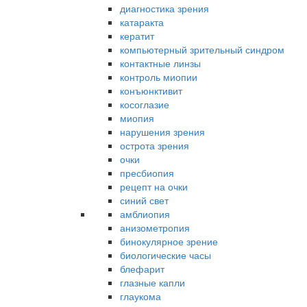
диагностика зрения
катаракта
кератит
компьютерный зрительный синдром
контактные линзы
контроль миопии
конъюнктивит
косоглазие
миопия
нарушения зрения
острота зрения
очки
пресбиопия
рецепт на очки
синий свет
амблиопия
анизометропия
бинокулярное зрение
биологические часы
блефарит
глазные капли
глаукома