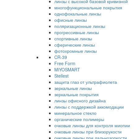
линзы с высокой базовой кривизной
многофункциональные покрытия
однофокальные линзы
офисные линзы
поляризационные линзы
прогрессивные линзы
спортивные линзы
сферические линзы
фотохромные линзы
CR-39
Free Form
MiYOSMART
Stellest
защита глаз от ультрафиолета
зеркальные линзы
зеркальные покрытия
линзы офисного дизайна
линзы с поддержкой аккомодации
минеральное стекло
органические полимеры
очковые линзы для контроля миопии
очковые линзы при близорукости
очковые линзы при дальнозоркости