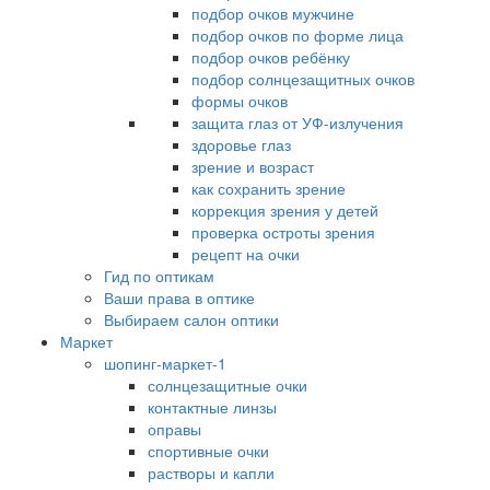
подбор очков мужчине
подбор очков по форме лица
подбор очков ребёнку
подбор солнцезащитных очков
формы очков
защита глаз от УФ-излучения
здоровье глаз
зрение и возраст
как сохранить зрение
коррекция зрения у детей
проверка остроты зрения
рецепт на очки
Гид по оптикам
Ваши права в оптике
Выбираем салон оптики
Маркет
шопинг-маркет-1
солнцезащитные очки
контактные линзы
оправы
спортивные очки
растворы и капли