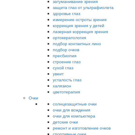
затуманивание зрения
защита глаз от ультрафиолета
здоровье глаз
измерение остроты зрения
коррекция зрения у детей
лазерная коррекция зрения
ортокератология
подбор контактных линз
подбор очков
пресбиопия
строение глаз
сухой глаз
увеит
усталость глаз
халязион
цветотерапия
Очки
солнцезащитные очки
очки для вождения
очки для компьютера
детские очки
ремонт и изготовление очков
спортивные очки